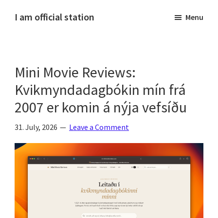
Skip
Skip
Skip
Skip
I am official station
Menu
to
to
to
to
Ljósmyndir,
primary
main
primary
footer
kvikmyndagagnrýni,
navigation
content
sidebar
ferðasögur,
Mini Movie Reviews:
fréttir
af
Kvikmyndadagbókin mín frá
Hannesi
2007 er komin á nýja vefsíðu
og
annað
31. July, 2026
Leave a Comment
skemmtilegt
:)