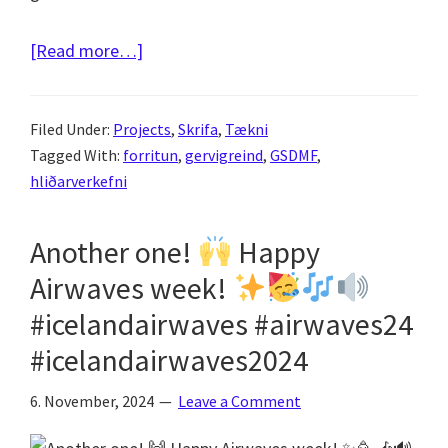
about
[Read more…]
GSDMF
todo-
Filed Under:
Projects
,
Skrifa
,
Tækni
appið
Tagged With:
forritun
,
gervigreind
,
GSDMF
,
mitt
hliðarverkefni
er
loksins
Another one!
Happy
orðið
Airwaves week!
að
veruleika
#icelandairwaves #airwaves24
#icelandairwaves2024
6. November, 2024
Leave a Comment