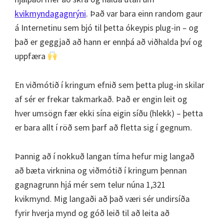
kvikmyndagagnrýni
. Það var bara einn random gaur
á Internetinu sem bjó til þetta ókeypis plug-in – og
það er geggjað að hann er ennþá að viðhalda því og
uppfæra
En viðmótið í kringum efnið sem þetta plug-in skilar
af sér er frekar takmarkað. Það er engin leit og
hver umsögn fær ekki sína eigin síðu (hlekk) – þetta
er bara allt í röð sem þarf að fletta sig í gegnum.
Þannig að í nokkuð langan tíma hefur mig langað
að bæta virknina og viðmótið í kringum þennan
gagnagrunn hjá mér sem telur núna 1,321
kvikmynd. Mig langaði að það væri sér undirsíða
fyrir hverja mynd og góð leið til að leita að