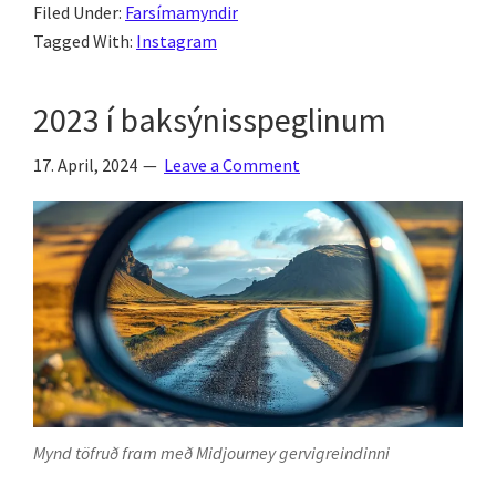
Filed Under:
Farsímamyndir
Tagged With:
Instagram
2023 í baksýnisspeglinum
17. April, 2024
Leave a Comment
Mynd töfruð fram með Midjourney gervigreindinni