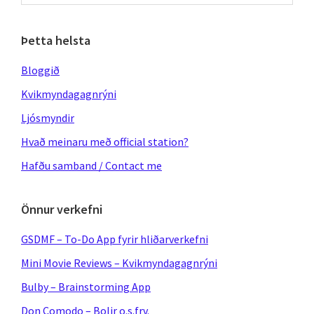
website
Þetta helsta
Bloggið
Kvikmyndagagnrýni
Ljósmyndir
Hvað meinaru með official station?
Hafðu samband / Contact me
Önnur verkefni
GSDMF – To-Do App fyrir hliðarverkefni
Mini Movie Reviews – Kvikmyndagagnrýni
Bulby – Brainstorming App
Don Comodo – Bolir o.s.frv.