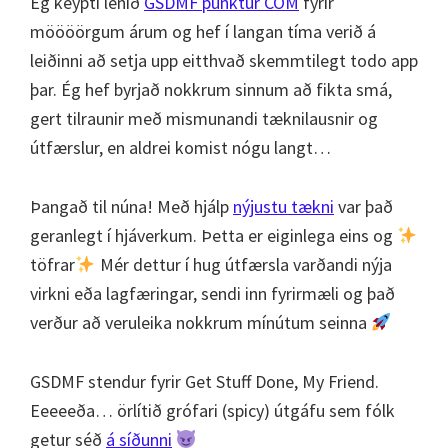
Ég keypti lénið
GSDMF punktur COM
fyrir
möööörgum árum og hef í langan tíma verið á
leiðinni að setja upp eitthvað skemmtilegt todo app
þar. Ég hef byrjað nokkrum sinnum að fikta smá,
gert tilraunir með mismunandi tæknilausnir og
útfærslur, en aldrei komist nógu langt…
Þangað til núna! Með hjálp
nýjustu tækni
var það
geranlegt í hjáverkum. Þetta er eiginlega eins og
töfrar
Mér dettur í hug útfærsla varðandi nýja
virkni eða lagfæringar, sendi inn fyrirmæli og það
verður að veruleika nokkrum mínútum seinna
GSDMF stendur fyrir Get Stuff Done, My Friend.
Eeeeeða… örlítið grófari (spicy) útgáfu sem fólk
getur séð
á síðunni