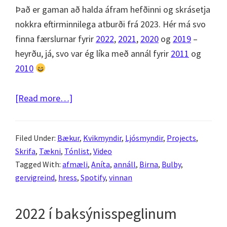
Það er gaman að halda áfram hefðinni og skrásetja
nokkra eftirminnilega atburði frá 2023. Hér má svo
finna færslurnar fyrir
2022
,
2021
,
2020
og
2019
–
heyrðu, já, svo var ég líka með annál fyrir
2011
og
2010
about
[Read more…]
2023
í
Filed Under:
Bækur
,
Kvikmyndir
,
Ljósmyndir
,
Projects
,
baksýnisspeglinum
Skrifa
,
Tækni
,
Tónlist
,
Video
Tagged With:
afmæli
,
Aníta
,
annáll
,
Birna
,
Bulby
,
gervigreind
,
hress
,
Spotify
,
vinnan
2022 í baksýnisspeglinum