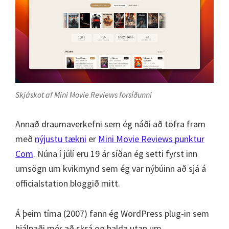
Skjáskot af Mini Movie Reviews forsíðunni
Annað draumaverkefni sem ég náði að töfra fram
með
nýjustu tækni
er
Mini Movie Reviews punktur
Com
. Núna í júlí eru 19 ár síðan ég setti fyrst inn
umsögn um kvikmynd sem ég var nýbúinn að sjá á
officialstation bloggið mitt.
Á þeim tíma (2007) fann ég WordPress plug-in sem
hjálpaði mér að skrá og halda utan um