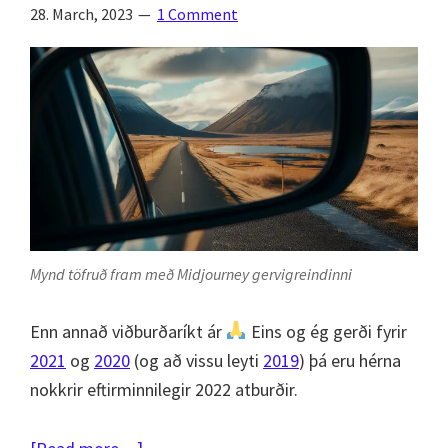
28. March, 2023
1 Comment
Mynd töfruð fram með Midjourney gervigreindinni
Enn annað viðburðaríkt ár
Eins og ég gerði fyrir
2021
og
2020
(og að vissu leyti
2019
) þá eru hérna
nokkrir eftirminnilegir 2022 atburðir.
about