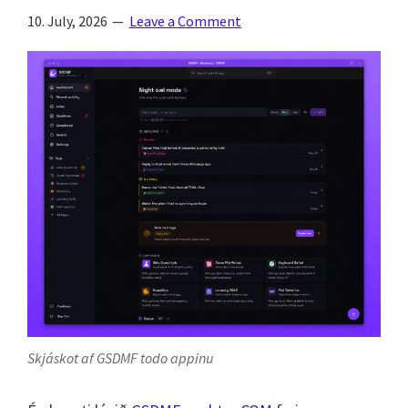
komin
10. July, 2026
Leave a Comment
á
nýja
vefsíðu
Skjáskot af GSDMF todo appinu