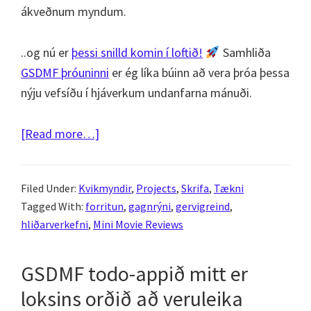
ákveðnum myndum.
..og nú er
þessi snilld komin í loftið!
Samhliða
GSDMF þróuninni
er ég líka búinn að vera þróa þessa
nýju vefsíðu í hjáverkum undanfarna mánuði.
about
[Read more…]
Mini
Movie
Filed Under:
Kvikmyndir
,
Projects
,
Skrifa
,
Tækni
Reviews:
Tagged With:
forritun
,
gagnrýni
,
gervigreind
,
Kvikmyndadagbókin
hliðarverkefni
,
Mini Movie Reviews
mín
frá
GSDMF todo-appið mitt er
2007
loksins orðið að veruleika
er