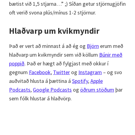
bætist við 1,5 stjarna…” ;) Síðan getur stjörnugjöfin
oft verið svona plús/mínus 1-2 stjörnur.
Hlaðvarp um kvikmyndir
Það er vert að minnast á að ég og
Björn
erum með
hlaðvarp um kvikmyndir sem við köllum
Búnir með
poppið
. Það er hægt að fylgjast með okkur í
gegnum
Facebook
,
Twitter
og
Instagram
– og svo
auðvitað hlusta á þættina á
Spotify
,
Apple
Podcasts
,
Google Podcasts
og
öðrum stöðum
þar
sem fólk hlustar á hlaðvörp.