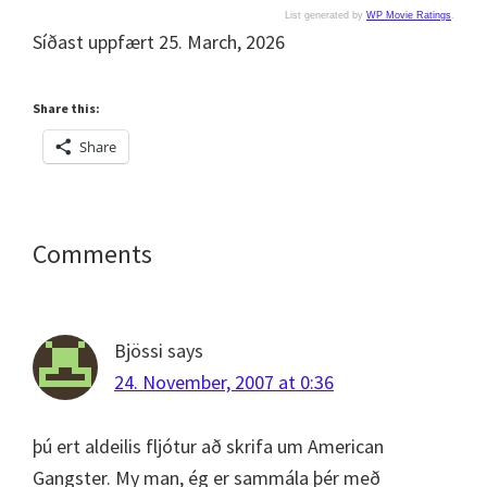
List generated by
WP Movie Ratings
.
Síðast uppfært 25. March, 2026
Share this:
Share
Reader
Comments
Interactions
Bjössi
says
24. November, 2007 at 0:36
þú ert aldeilis fljótur að skrifa um American
Gangster. My man, ég er sammála þér með