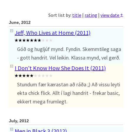
↑
Sort list by:
title
|
rating
|
view date
June, 2012
Jeff, Who Lives at Home (2011)
Góð og hugljúf mynd. Fyndin. Skemmtileg saga
- gott handrit. Vel leikin. Klassa mynd, vel gerð.
I Don't Know How She Does It (2011)
Stundum fær kærastan að ráða ;) Að vissu leyti
ekta chick flick. Allt í lagi handrit - frekar basic,
ekkert mega frumlegt.
July, 2012
Men in Black 3 (2012)