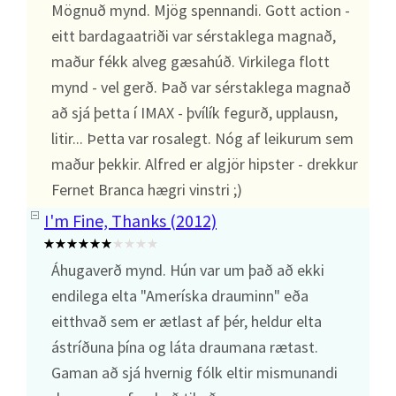
Mögnuð mynd. Mjög spennandi. Gott action -
eitt bardagaatriði var sérstaklega magnað,
maður fékk alveg gæsahúð. Virkilega flott
mynd - vel gerð. Það var sérstaklega magnað
að sjá þetta í IMAX - þvílík fegurð, upplausn,
litir... Þetta var rosalegt. Nóg af leikurum sem
maður þekkir. Alfred er algjör hipster - drekkur
Fernet Branca hægri vinstri ;)
I'm Fine, Thanks (2012)
Áhugaverð mynd. Hún var um það að ekki
endilega elta "Ameríska drauminn" eða
eitthvað sem er ætlast af þér, heldur elta
ástríðuna þína og láta draumana rætast.
Gaman að sjá hvernig fólk eltir mismunandi