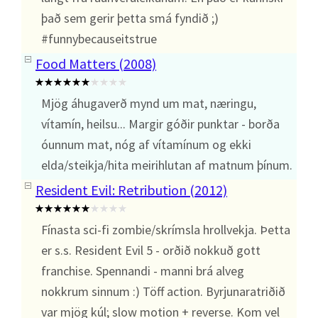
það sem gerir þetta smá fyndið ;)
#funnybecauseitstrue
Food Matters (2008)
Mjög áhugaverð mynd um mat, næringu,
vítamín, heilsu... Margir góðir punktar - borða
óunnum mat, nóg af vítamínum og ekki
elda/steikja/hita meirihlutan af matnum þínum.
Resident Evil: Retribution (2012)
Fínasta sci-fi zombie/skrímsla hrollvekja. Þetta
er s.s. Resident Evil 5 - orðið nokkuð gott
franchise. Spennandi - manni brá alveg
nokkrum sinnum :) Töff action. Byrjunaratriðið
var mjög kúl; slow motion + reverse. Kom vel