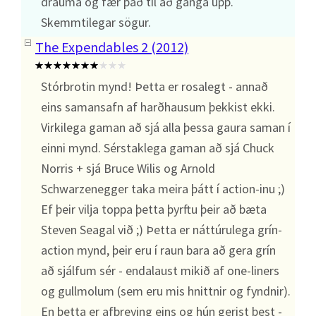
drauma og fær það til að ganga upp.
Skemmtilegar sögur.
The Expendables 2 (2012)
Stórbrotin mynd! Þetta er rosalegt - annað
eins samansafn af harðhausum þekkist ekki.
Virkilega gaman að sjá alla þessa gaura saman í
einni mynd. Sérstaklega gaman að sjá Chuck
Norris + sjá Bruce Wilis og Arnold
Schwarzenegger taka meira þátt í action-inu ;)
Ef þeir vilja toppa þetta þyrftu þeir að bæta
Steven Seagal við ;) Þetta er náttúrulega grín-
action mynd, þeir eru í raun bara að gera grín
að sjálfum sér - endalaust mikið af one-liners
og gullmolum (sem eru mis hnittnir og fyndnir).
En þetta er afþreying eins og hún gerist best -