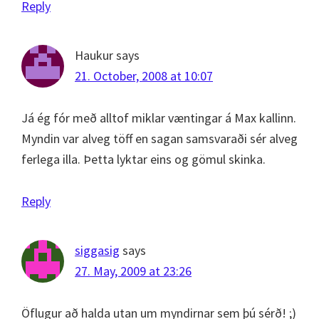
Reply
Haukur
says
21. October, 2008 at 10:07
Já ég fór með alltof miklar væntingar á Max kallinn.
Myndin var alveg töff en sagan samsvaraði sér alveg
ferlega illa. Þetta lyktar eins og gömul skinka.
Reply
siggasig
says
27. May, 2009 at 23:26
Öflugur að halda utan um myndirnar sem þú sérð! ;)