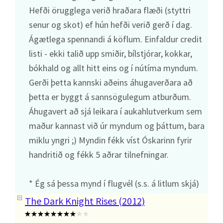
Hefði örugglega verið hraðara flæði (styttri
senur og skot) ef hún hefði verið gerð í dag.
Ágætlega spennandi á köflum. Einfaldur credit
listi - ekki talið upp smiðir, bílstjórar, kokkar,
bókhald og allt hitt eins og í nútíma myndum.
Gerði þetta kannski aðeins áhugaverðara að
þetta er byggt á sannsögulegum atburðum.
Áhugavert að sjá leikara í aukahlutverkum sem
maður kannast við úr myndum og þáttum, bara
miklu yngri ;) Myndin fékk víst Óskarinn fyrir
handritið og fékk 5 aðrar tilnefningar.
* Ég sá þessa mynd í flugvél (s.s. á litlum skjá)
The Dark Knight Rises (2012)