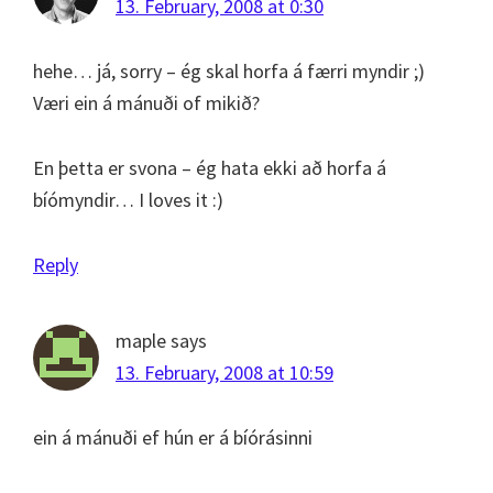
13. February, 2008 at 0:30
hehe… já, sorry – ég skal horfa á færri myndir ;)
Væri ein á mánuði of mikið?
En þetta er svona – ég hata ekki að horfa á
bíómyndir… I loves it :)
Reply
maple
says
13. February, 2008 at 10:59
ein á mánuði ef hún er á bíórásinni