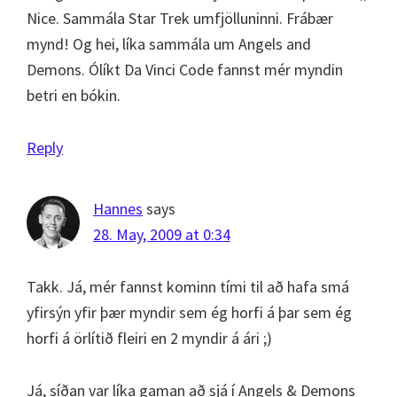
Nice. Sammála Star Trek umfjölluninni. Frábær
mynd! Og hei, líka sammála um Angels and
Demons. Ólíkt Da Vinci Code fannst mér myndin
betri en bókin.
Reply
Hannes
says
28. May, 2009 at 0:34
Takk. Já, mér fannst kominn tími til að hafa smá
yfirsýn yfir þær myndir sem ég horfi á þar sem ég
horfi á örlítið fleiri en 2 myndir á ári ;)
Já, síðan var líka gaman að sjá í Angels & Demons