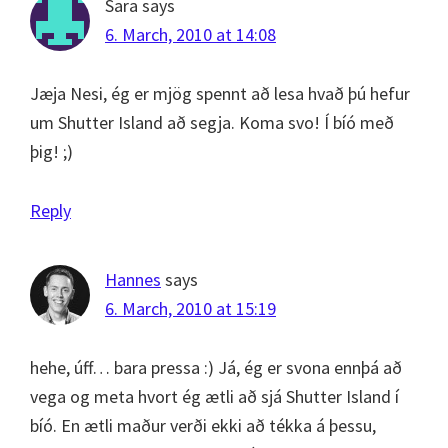
Sara
says
6. March, 2010 at 14:08
Jæja Nesi, ég er mjög spennt að lesa hvað þú hefur
um Shutter Island að segja. Koma svo! Í bíó með
þig! ;)
Reply
Hannes
says
6. March, 2010 at 15:19
hehe, úff… bara pressa :) Já, ég er svona ennþá að
vega og meta hvort ég ætli að sjá Shutter Island í
bíó. En ætli maður verði ekki að tékka á þessu,