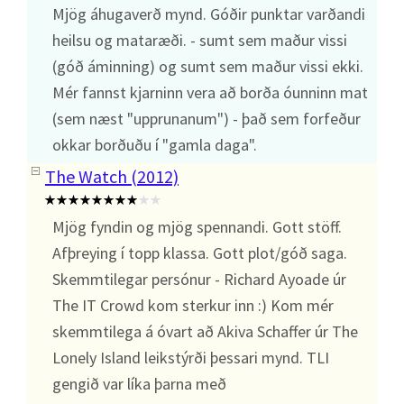
Mjög áhugaverð mynd. Góðir punktar varðandi
heilsu og mataræði. - sumt sem maður vissi
(góð áminning) og sumt sem maður vissi ekki.
Mér fannst kjarninn vera að borða óunninn mat
(sem næst "upprunanum") - það sem forfeður
okkar borðuðu í "gamla daga".
The Watch (2012)
Mjög fyndin og mjög spennandi. Gott stöff.
Afþreying í topp klassa. Gott plot/góð saga.
Skemmtilegar persónur - Richard Ayoade úr
The IT Crowd kom sterkur inn :) Kom mér
skemmtilega á óvart að Akiva Schaffer úr The
Lonely Island leikstýrði þessari mynd. TLI
gengið var líka þarna með