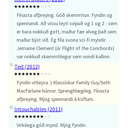
Fínasta afþreying. Góð skemmtun. Fyndin og
spennandi. Að vissu leyti svipuð og 1 og 2 - sem
er bara nokkuð gott, maður fær alveg það sem
maður býst við. Ég fíla svona sci-fi myndir.
Jemaine Clement (úr Flight of the Conchords)
var nokkuð skemmtilegur sem vondi kallinn.
Ted (2012)
Fyndin vitleysa :) Klassískur Family Guy/Seth
MacFarlane húmor. Sprenghlægileg. Fínasta
afþreying. Mjög spennandi á köflum.
Intouchables (2011)
Virkilega góð mynd. Mjög fyndin.