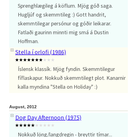
Sprenghlægileg á köflum. Mjög góð saga.
Hugljúf og skemmtileg :) Gott handrit,
skemmtilegar persónur og góðir leikarar.
Fatlaði gaurinn minnti mig smá á Dustin
Hoffman.
Stella í orlofi (1986)
Íslensk klassík. Mjög fyndin. Skemmtilegur
fíflaskapur. Nokkuð skemmtilegt plot. Kanarnir
kalla myndina "Stella on Holiday" :)
August, 2012
Dog Day Afternoon (1975)
Nokkuð löng/langdregin - breyttir tímar...