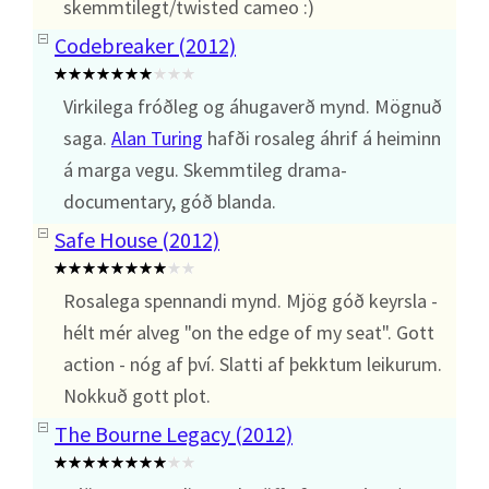
skemmtilegt/twisted cameo :)
Codebreaker (2012)
Virkilega fróðleg og áhugaverð mynd. Mögnuð
saga.
Alan Turing
hafði rosaleg áhrif á heiminn
á marga vegu. Skemmtileg drama-
documentary, góð blanda.
Safe House (2012)
Rosalega spennandi mynd. Mjög góð keyrsla -
hélt mér alveg "on the edge of my seat". Gott
action - nóg af því. Slatti af þekktum leikurum.
Nokkuð gott plot.
The Bourne Legacy (2012)