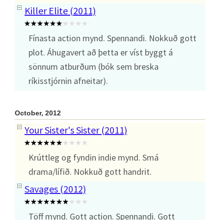
Killer Elite (2011)
Fínasta action mynd. Spennandi. Nokkuð gott
plot. Áhugavert að þetta er víst byggt á
sönnum atburðum (bók sem breska
ríkisstjórnin afneitar).
October, 2012
Your Sister's Sister (2011)
Krúttleg og fyndin indie mynd. Smá
drama/lífið. Nokkuð gott handrit.
Savages (2012)
Töff mynd. Gott action. Spennandi. Gott