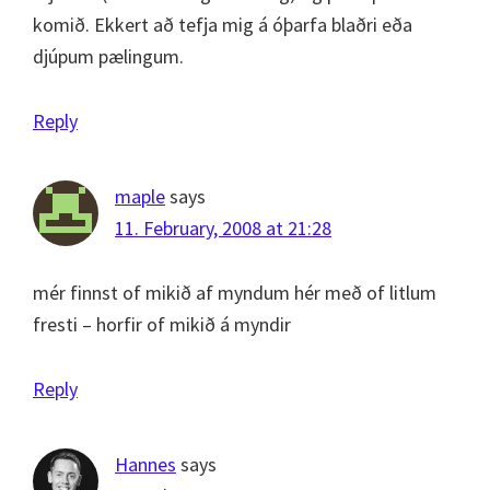
komið. Ekkert að tefja mig á óþarfa blaðri eða
djúpum pælingum.
Reply
maple
says
11. February, 2008 at 21:28
mér finnst of mikið af myndum hér með of litlum
fresti – horfir of mikið á myndir
Reply
Hannes
says