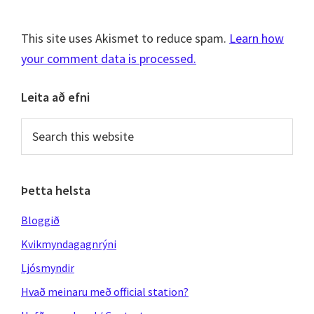
This site uses Akismet to reduce spam.
Learn how
your comment data is processed.
Primary
Leita að efni
Sidebar
Search
this
website
Þetta helsta
Bloggið
Kvikmyndagagnrýni
Ljósmyndir
Hvað meinaru með official station?