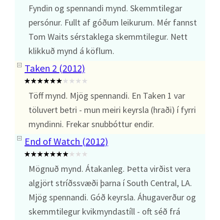
Fyndin og spennandi mynd. Skemmtilegar
persónur. Fullt af góðum leikurum. Mér fannst
Tom Waits sérstaklega skemmtilegur. Nett
klikkuð mynd á köflum.
Taken 2 (2012)
Töff mynd. Mjög spennandi. En Taken 1 var
töluvert betri - mun meiri keyrsla (hraði) í fyrri
myndinni. Frekar snubbóttur endir.
End of Watch (2012)
Mögnuð mynd. Átakanleg. Þetta virðist vera
algjört stríðssvæði þarna í South Central, LA.
Mjög spennandi. Góð keyrsla. Áhugaverður og
skemmtilegur kvikmyndastíll - oft séð frá