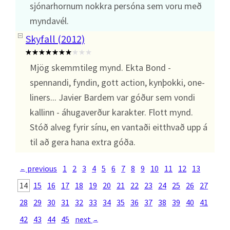
sjónarhornum nokkra persóna sem voru með
myndavél.
Skyfall (2012)
Mjög skemmtileg mynd. Ekta Bond -
spennandi, fyndin, gott action, kynþokki, one-
liners... Javier Bardem var góður sem vondi
kallinn - áhugaverður karakter. Flott mynd.
Stóð alveg fyrir sínu, en vantaði eitthvað upp á
til að gera hana extra góða.
previous
1
2
3
4
5
6
7
8
9
10
11
12
13
←
14
15
16
17
18
19
20
21
22
23
24
25
26
27
28
29
30
31
32
33
34
35
36
37
38
39
40
41
42
43
44
45
next
→