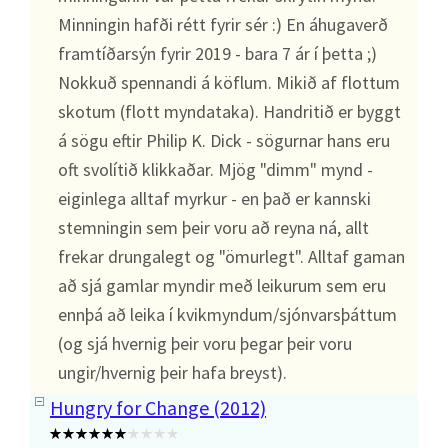
Minningin hafði rétt fyrir sér :) En áhugaverð
framtíðarsýn fyrir 2019 - bara 7 ár í þetta ;)
Nokkuð spennandi á köflum. Mikið af flottum
skotum (flott myndataka). Handritið er byggt
á sögu eftir Philip K. Dick - sögurnar hans eru
oft svolítið klikkaðar. Mjög "dimm" mynd -
eiginlega alltaf myrkur - en það er kannski
stemningin sem þeir voru að reyna ná, allt
frekar drungalegt og "ömurlegt". Alltaf gaman
að sjá gamlar myndir með leikurum sem eru
ennþá að leika í kvikmyndum/sjónvarsþáttum
(og sjá hvernig þeir voru þegar þeir voru
ungir/hvernig þeir hafa breyst).
Hungry for Change (2012)