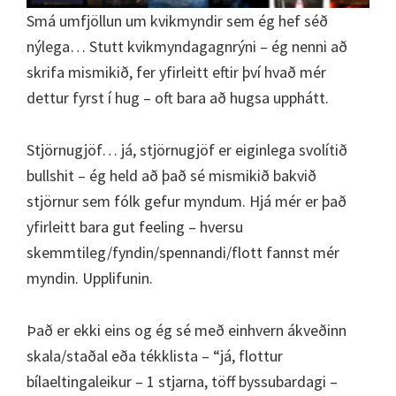
Smá umfjöllun um kvikmyndir sem ég hef séð
nýlega… Stutt kvikmyndagagnrýni – ég nenni að
skrifa mismikið, fer yfirleitt eftir því hvað mér
dettur fyrst í hug – oft bara að hugsa upphátt.
Stjörnugjöf… já, stjörnugjöf er eiginlega svolítið
bullshit – ég held að það sé mismikið bakvið
stjörnur sem fólk gefur myndum. Hjá mér er það
yfirleitt bara gut feeling – hversu
skemmtileg/fyndin/spennandi/flott fannst mér
myndin. Upplifunin.
Það er ekki eins og ég sé með einhvern ákveðinn
skala/staðal eða tékklista – “já, flottur
bílaeltingaleikur – 1 stjarna, töff byssubardagi –