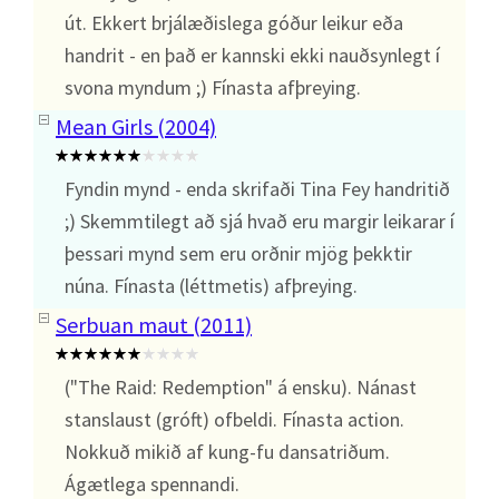
út. Ekkert brjálæðislega góður leikur eða
handrit - en það er kannski ekki nauðsynlegt í
svona myndum ;) Fínasta afþreying.
Mean Girls (2004)
Fyndin mynd - enda skrifaði Tina Fey handritið
;) Skemmtilegt að sjá hvað eru margir leikarar í
þessari mynd sem eru orðnir mjög þekktir
núna. Fínasta (léttmetis) afþreying.
Serbuan maut (2011)
("The Raid: Redemption" á ensku). Nánast
stanslaust (gróft) ofbeldi. Fínasta action.
Nokkuð mikið af kung-fu dansatriðum.
Ágætlega spennandi.