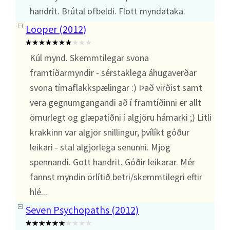
handrit. Brútal ofbeldi. Flott myndataka.
Looper (2012)
Kúl mynd. Skemmtilegar svona
framtíðarmyndir - sérstaklega áhugaverðar
svona tímaflakkspælingar :) Það virðist samt
vera gegnumgangandi að í framtíðinni er allt
ömurlegt og glæpatíðni í algjöru hámarki ;) Litli
krakkinn var algjör snillingur, þvílíkt góður
leikari - stal algjörlega senunni. Mjög
spennandi. Gott handrit. Góðir leikarar. Mér
fannst myndin örlítið betri/skemmtilegri eftir
hlé...
Seven Psychopaths (2012)