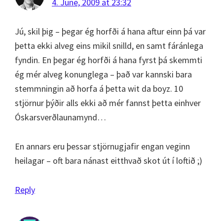
4. June, 2009 at 23:32
Jú, skil þig – þegar ég horfði á hana aftur einn þá var
þetta ekki alveg eins mikil snilld, en samt fáránlega
fyndin. En þegar ég horfði á hana fyrst þá skemmti
ég mér alveg konunglega – það var kannski bara
stemmningin að horfa á þetta wit da boyz. 10
stjörnur þýðir alls ekki að mér fannst þetta einhver
Óskarsverðlaunamynd…
En annars eru þessar stjörnugjafir engan veginn
heilagar – oft bara nánast eitthvað skot út í loftið ;)
Reply