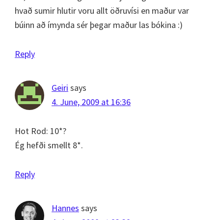
hvað sumir hlutir voru allt öðruvísi en maður var
búinn að ímynda sér þegar maður las bókina :)
Reply
Geiri
says
4. June, 2009 at 16:36
Hot Rod: 10*?
Ég hefði smellt 8*.
Reply
Hannes
says