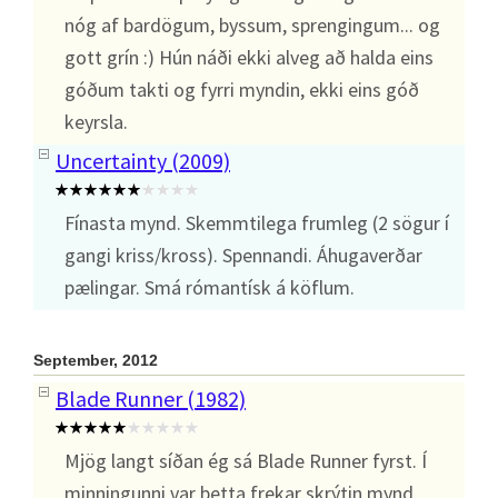
nóg af bardögum, byssum, sprengingum... og
gott grín :) Hún náði ekki alveg að halda eins
góðum takti og fyrri myndin, ekki eins góð
keyrsla.
Uncertainty (2009)
Fínasta mynd. Skemmtilega frumleg (2 sögur í
gangi kriss/kross). Spennandi. Áhugaverðar
pælingar. Smá rómantísk á köflum.
September, 2012
Blade Runner (1982)
Mjög langt síðan ég sá Blade Runner fyrst. Í
minningunni var þetta frekar skrýtin mynd.