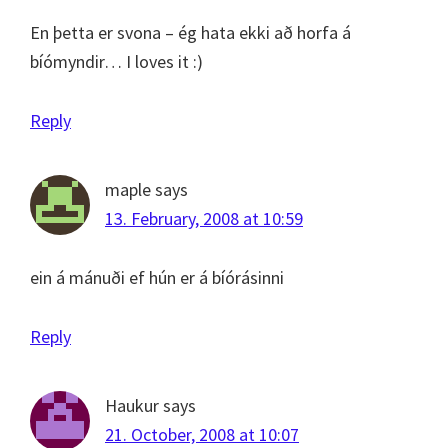
En þetta er svona – ég hata ekki að horfa á
bíómyndir… I loves it :)
Reply
maple
says
13. February, 2008 at 10:59
ein á mánuði ef hún er á bíórásinni
Reply
Haukur
says
21. October, 2008 at 10:07