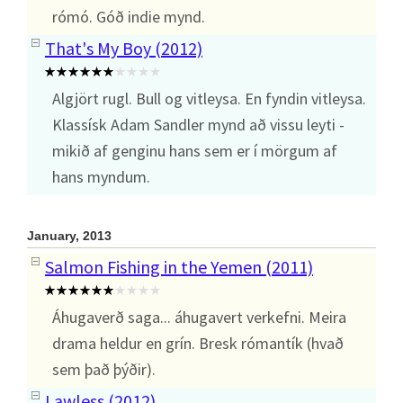
rómó. Góð indie mynd.
That's My Boy (2012)
Algjört rugl. Bull og vitleysa. En fyndin vitleysa.
Klassísk Adam Sandler mynd að vissu leyti -
mikið af genginu hans sem er í mörgum af
hans myndum.
January, 2013
Salmon Fishing in the Yemen (2011)
Áhugaverð saga... áhugavert verkefni. Meira
drama heldur en grín. Bresk rómantík (hvað
sem það þýðir).
Lawless (2012)