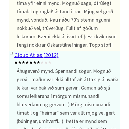
tíma yfir einni mynd. Mögnuð saga, ótrúlegt
tímabil og ruglað ástand í Íran. Mjög vel gerð
mynd, vönduð. Þau náðu 70's stemningunni
nokkuð vel, trúverðug. Fullt af góðum
leikurum. Kæmi ekki á óvart ef þessi kvikmynd
fengi nokkrar Óskarstilnefningar. Topp stöff!
Cloud Atlas (2012)
Áhugaverð mynd. Spennandi sögur. Mögnuð
gervi - maður var ekki alltaf að átta sig á hvaða
leikari var bak við sum gervin. Gaman að sjá
sömu leikarana í mörgum mismunandi
hlutverkum og gervum :) Mörg mismunandi
tímabil og "heimar" sem var allt mjög vel gert
(búningar, umhverfi...). Þetta er mynd sem