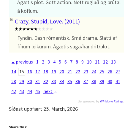
Ágætis plot. Gott action. Nett rugluð og brútal
á köflum.
Crazy, Stupid, Love. (2011)
Fyndin. Dash rómantísk. Smá drama. Slatti af
fínum leikurum. Ágætis saga/handrit/plot.
previous
1
2
3
4
5
6
7
8
9
10
11
12
13
←
14
15
16
17
18
19
20
21
22
23
24
25
26
27
28
29
30
31
32
33
34
35
36
37
38
39
40
41
42
43
44
45
next
→
List generated by
WP Movie Ratings
.
Síðast uppfært 25. March, 2026
Share this: