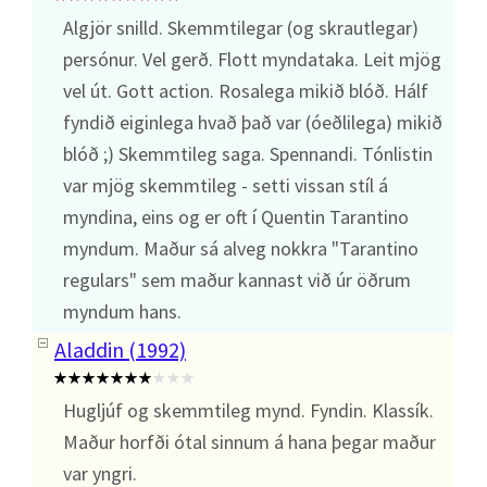
Algjör snilld. Skemmtilegar (og skrautlegar)
persónur. Vel gerð. Flott myndataka. Leit mjög
vel út. Gott action. Rosalega mikið blóð. Hálf
fyndið eiginlega hvað það var (óeðlilega) mikið
blóð ;) Skemmtileg saga. Spennandi. Tónlistin
var mjög skemmtileg - setti vissan stíl á
myndina, eins og er oft í Quentin Tarantino
myndum. Maður sá alveg nokkra "Tarantino
regulars" sem maður kannast við úr öðrum
myndum hans.
Aladdin (1992)
Hugljúf og skemmtileg mynd. Fyndin. Klassík.
Maður horfði ótal sinnum á hana þegar maður
var yngri.