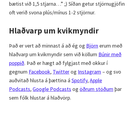
bætist við 1,5 stjarna…” ;) Síðan getur stjörnugjöfin
oft verið svona plús/mínus 1-2 stjörnur.
Hlaðvarp um kvikmyndir
Það er vert að minnast á að ég og
Björn
erum með
hlaðvarp um kvikmyndir sem við köllum
Búnir með
poppið
. Það er hægt að fylgjast með okkur í
gegnum
Facebook
,
Twitter
og
Instagram
– og svo
auðvitað hlusta á þættina á
Spotify
,
Apple
Podcasts
,
Google Podcasts
og
öðrum stöðum
þar
sem fólk hlustar á hlaðvörp.