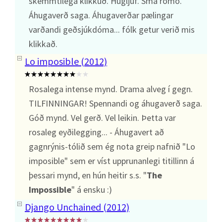
skemmtilega klikkuð. Hugljúf. Smá rómó.
Áhugaverð saga. Áhugaverðar pælingar
varðandi geðsjúkdóma... fólk getur verið mis
klikkað.
Lo imposible (2012)
Rosalega intense mynd. Drama alveg í gegn.
TILFINNINGAR! Spennandi og áhugaverð saga.
Góð mynd. Vel gerð. Vel leikin. Þetta var
rosaleg eyðilegging... - Áhugavert að
gagnrýnis-tólið sem ég nota greip nafnið "Lo
imposible" sem er víst upprunanlegi titillinn á
þessari mynd, en hún heitir s.s. "
The
Impossible
" á ensku :)
Django Unchained (2012)