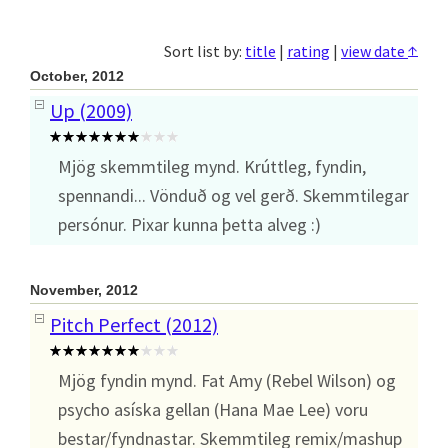
↑
Sort list by:
title
|
rating
|
view date
October, 2012
Up (2009)
Mjög skemmtileg mynd. Krúttleg, fyndin,
spennandi... Vönduð og vel gerð. Skemmtilegar
persónur. Pixar kunna þetta alveg :)
November, 2012
Pitch Perfect (2012)
Mjög fyndin mynd. Fat Amy (Rebel Wilson) og
psycho asíska gellan (Hana Mae Lee) voru
bestar/fyndnastar. Skemmtileg remix/mashup