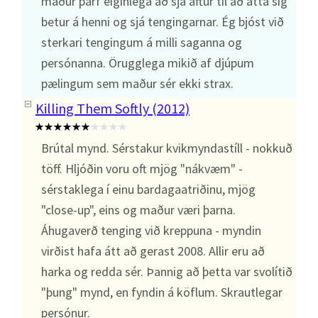
maður þarf eiginlega að sjá aftur til að átta sig
betur á henni og sjá tengingarnar. Ég bjóst við
sterkari tengingum á milli saganna og
persónanna. Örugglega mikið af djúpum
pælingum sem maður sér ekki strax.
Killing Them Softly (2012)
Brútal mynd. Sérstakur kvikmyndastíll - nokkuð
töff. Hljóðin voru oft mjög "nákvæm" -
sérstaklega í einu bardagaatriðinu, mjög
"close-up", eins og maður væri þarna.
Áhugaverð tenging við kreppuna - myndin
virðist hafa átt að gerast 2008. Allir eru að
harka og redda sér. Þannig að þetta var svolítið
"þung" mynd, en fyndin á köflum. Skrautlegar
persónur.