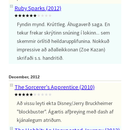
Ruby Sparks (2012)
Fyndin mynd. Krúttleg. Áhugaverð saga. En
tekur frekar skrýtinn snúning í lokinn... sem
skemmir örlítið heildarupplifunina. Nokkuð
impressive að aðalleikkonan (Zoe Kazan)
skrifaði s.s. handritið.
December, 2012
The Sorcerer's Apprentice (2010)
Að vissu leyti ekta Disney/Jerry Bruckheimer
"blockbuster". Ágætis afþreying með dash af
kjánalegum atriðum.