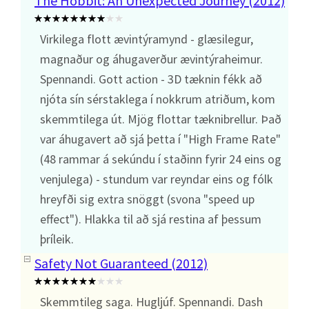
The Hobbit: An Unexpected Journey (2012)
Virkilega flott ævintýramynd - glæsilegur,
magnaður og áhugaverður ævintýraheimur.
Spennandi. Gott action - 3D tæknin fékk að
njóta sín sérstaklega í nokkrum atriðum, kom
skemmtilega út. Mjög flottar tæknibrellur. Það
var áhugavert að sjá þetta í "High Frame Rate"
(48 rammar á sekúndu í staðinn fyrir 24 eins og
venjulega) - stundum var reyndar eins og fólk
hreyfði sig extra snöggt (svona "speed up
effect"). Hlakka til að sjá restina af þessum
þríleik.
Safety Not Guaranteed (2012)
Skemmtileg saga. Hugljúf. Spennandi. Dash