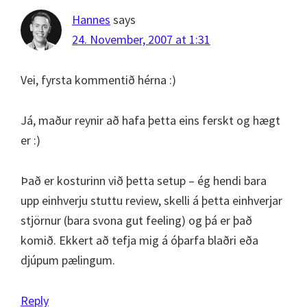
Hannes
says
24. November, 2007 at 1:31
Vei, fyrsta kommentið hérna :)
Já, maður reynir að hafa þetta eins ferskt og hægt
er :)
Það er kosturinn við þetta setup – ég hendi bara
upp einhverju stuttu review, skelli á þetta einhverjar
stjörnur (bara svona gut feeling) og þá er það
komið. Ekkert að tefja mig á óþarfa blaðri eða
djúpum pælingum.
Reply