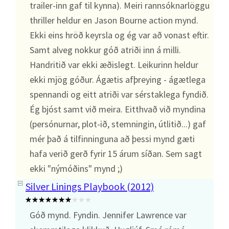
trailer-inn gaf til kynna). Meiri rannsóknarlöggu
thriller heldur en Jason Bourne action mynd.
Ekki eins hröð keyrsla og ég var að vonast eftir.
Samt alveg nokkur góð atriði inn á milli.
Handritið var ekki æðislegt. Leikurinn heldur
ekki mjög góður. Ágætis afþreying - ágætlega
spennandi og eitt atriði var sérstaklega fyndið.
Ég bjóst samt við meira. Eitthvað við myndina
(persónurnar, plot-ið, stemningin, útlitið...) gaf
mér það á tilfinninguna að þessi mynd gæti
hafa verið gerð fyrir 15 árum síðan. Sem sagt
ekki "nýmóðins" mynd ;)
Silver Linings Playbook (2012)
Góð mynd. Fyndin. Jennifer Lawrence var