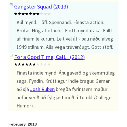
Gangster Squad (2013)
Kúl mynd. Töff. Spennandi. Fínasta action.
Brútal. Nóg af ofbeldi. Flott myndataka. Fullt
af fínum leikurum. Leit vel út - þau náðu alveg
1949 stílnum. Alla vega trúverðugt. Gott stöff.
For a Good Time, Call... (2012)
Fínasta indie mynd. Áhugaverð og skemmtileg
saga. Fyndin. Krúttlegur indie bragur. Gaman
að sjá
Josh Ruben
bregða fyrir (sem maður
hefur verið að fylgjast með á Tumblr/College
Humor).
February, 2013