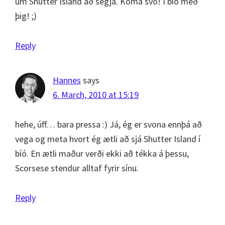
um Shutter Island að segja. Koma svo! Í bíó með
þig! ;)
Reply
Hannes
says
6. March, 2010 at 15:19
hehe, úff… bara pressa :) Já, ég er svona ennþá að
vega og meta hvort ég ætli að sjá Shutter Island í
bíó. En ætli maður verði ekki að tékka á þessu,
Scorsese stendur alltaf fyrir sínu.
Reply