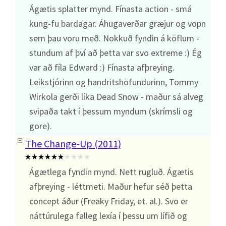
Ágætis splatter mynd. Fínasta action - smá
kung-fu bardagar. Áhugaverðar græjur og vopn
sem þau voru með. Nokkuð fyndin á köflum -
stundum af því að þetta var svo extreme :) Ég
var að fíla Edward :) Fínasta afþreying.
Leikstjórinn og handritshöfundurinn, Tommy
Wirkola gerði líka Dead Snow - maður sá alveg
svipaða takt í þessum myndum (skrímsli og
gore).
The Change-Up (2011)
Ágætlega fyndin mynd. Nett rugluð. Ágætis
afþreying - léttmeti. Maður hefur séð þetta
concept áður (Freaky Friday, et. al.). Svo er
náttúrulega falleg lexía í þessu um lífið og