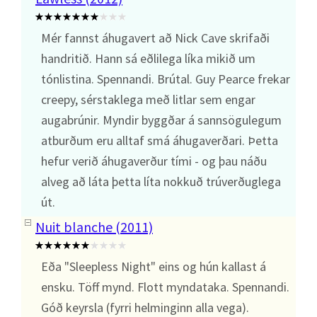
Mér fannst áhugavert að Nick Cave skrifaði
handritið. Hann sá eðlilega líka mikið um
tónlistina. Spennandi. Brútal. Guy Pearce frekar
creepy, sérstaklega með litlar sem engar
augabrúnir. Myndir byggðar á sannsögulegum
atburðum eru alltaf smá áhugaverðari. Þetta
hefur verið áhugaverður tími - og þau náðu
alveg að láta þetta líta nokkuð trúverðuglega
út.
Nuit blanche (2011)
Eða "Sleepless Night" eins og hún kallast á
ensku. Töff mynd. Flott myndataka. Spennandi.
Góð keyrsla (fyrri helminginn alla vega).