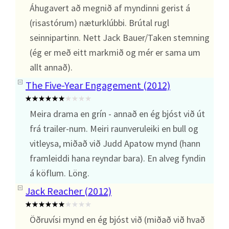
Áhugavert að megnið af myndinni gerist á
(risastórum) næturklúbbi. Brútal rugl
seinnipartinn. Nett Jack Bauer/Taken stemning
(ég er með eitt markmið og mér er sama um
allt annað).
The Five-Year Engagement (2012)
Meira drama en grín - annað en ég bjóst við út
frá trailer-num. Meiri raunveruleiki en bull og
vitleysa, miðað við Judd Apatow mynd (hann
framleiddi hana reyndar bara). En alveg fyndin
á köflum. Löng.
Jack Reacher (2012)
Öðruvísi mynd en ég bjóst við (miðað við hvað