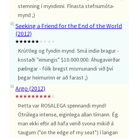
stemning í myndinni. Fínasta stefnumóta-
mynd ;)
Seeking a Friend for the End of the World
(2012)
Krúttleg og fyndin mynd. Smá indie bragur -
kostaði "einungis" $10.000.000. Áhugaverðar
pælingar - fólk bregst mismunandi við því
þegar heimurinn er að farast ;)
Argo (2012)
Þetta var ROSALEGA spennandi mynd!
Ótrúlega intense, eiginlega allan tímann. Ég
man ekki eftir að hafa verið svona mikið á
taugum ("on the edge of my seat") í langan