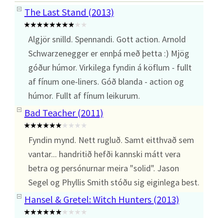
The Last Stand (2013)
Algjör snilld. Spennandi. Gott action. Arnold
Schwarzenegger er ennþá með þetta :) Mjög
góður húmor. Virkilega fyndin á köflum - fullt
af fínum one-liners. Góð blanda - action og
húmor. Fullt af fínum leikurum.
Bad Teacher (2011)
Fyndin mynd. Nett rugluð. Samt eitthvað sem
vantar... handritið hefði kannski mátt vera
betra og persónurnar meira "solid". Jason
Segel og Phyllis Smith stóðu sig eiginlega best.
Hansel & Gretel: Witch Hunters (2013)