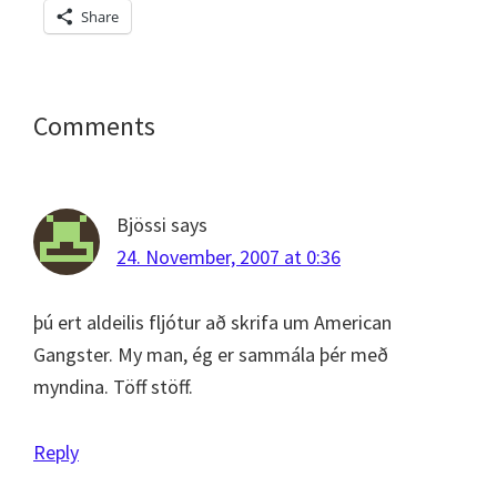
Share
Reader
Comments
Interactions
Bjössi
says
24. November, 2007 at 0:36
þú ert aldeilis fljótur að skrifa um American
Gangster. My man, ég er sammála þér með
myndina. Töff stöff.
Reply