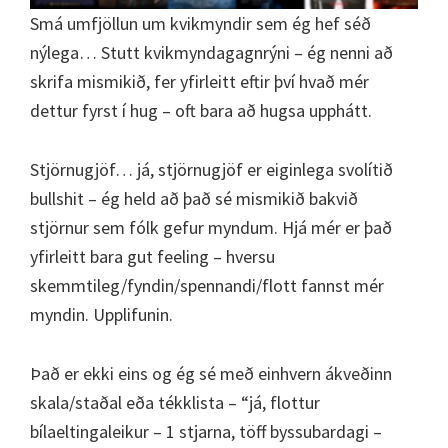
Smá umfjöllun um kvikmyndir sem ég hef séð
nýlega… Stutt kvikmyndagagnrýni – ég nenni að
skrifa mismikið, fer yfirleitt eftir því hvað mér
dettur fyrst í hug – oft bara að hugsa upphátt.
Stjörnugjöf… já, stjörnugjöf er eiginlega svolítið
bullshit – ég held að það sé mismikið bakvið
stjörnur sem fólk gefur myndum. Hjá mér er það
yfirleitt bara gut feeling – hversu
skemmtileg/fyndin/spennandi/flott fannst mér
myndin. Upplifunin.
Það er ekki eins og ég sé með einhvern ákveðinn
skala/staðal eða tékklista – “já, flottur
bílaeltingaleikur – 1 stjarna, töff byssubardagi –