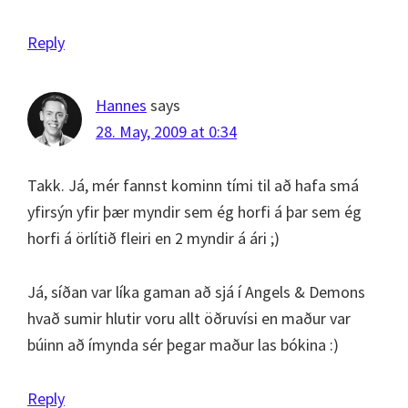
Reply
Hannes
says
28. May, 2009 at 0:34
Takk. Já, mér fannst kominn tími til að hafa smá
yfirsýn yfir þær myndir sem ég horfi á þar sem ég
horfi á örlítið fleiri en 2 myndir á ári ;)
Já, síðan var líka gaman að sjá í Angels & Demons
hvað sumir hlutir voru allt öðruvísi en maður var
búinn að ímynda sér þegar maður las bókina :)
Reply