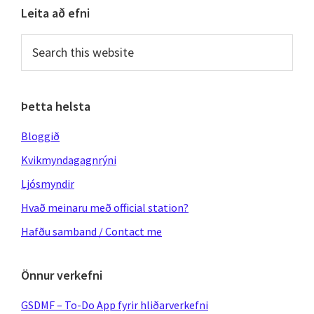
Primary
Leita að efni
Sidebar
Search
this
website
Þetta helsta
Bloggið
Kvikmyndagagnrýni
Ljósmyndir
Hvað meinaru með official station?
Hafðu samband / Contact me
Önnur verkefni
GSDMF – To-Do App fyrir hliðarverkefni