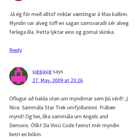
Já ég fór með alltof miklar væntingar á Max kallinn.
Myndin var alveg töff en sagan samsvaraði sér alveg
ferlega illa. Þetta lyktar eins og gömul skinka.
Reply
siggasig
says
27. May, 2009 at 23:26
Öflugur að halda utan um myndirnar sem þú sérð! ;)
Nice. Sammála Star Trek umfjölluninni. Frábær
mynd! Og hei, líka sammála um Angels and
Demons. Ólíkt Da Vinci Code fannst mér myndin
betri en bókin.