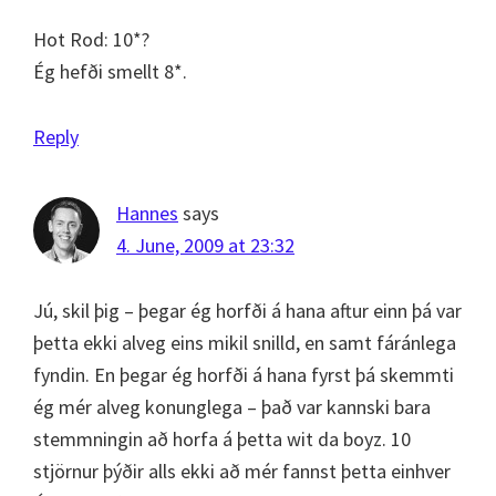
Hot Rod: 10*?
Ég hefði smellt 8*.
Reply
Hannes
says
4. June, 2009 at 23:32
Jú, skil þig – þegar ég horfði á hana aftur einn þá var
þetta ekki alveg eins mikil snilld, en samt fáránlega
fyndin. En þegar ég horfði á hana fyrst þá skemmti
ég mér alveg konunglega – það var kannski bara
stemmningin að horfa á þetta wit da boyz. 10
stjörnur þýðir alls ekki að mér fannst þetta einhver