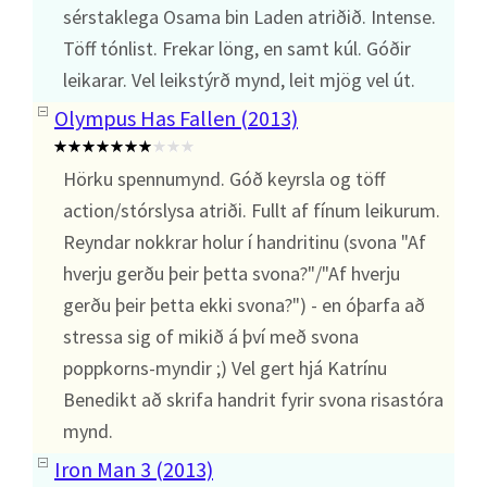
sérstaklega Osama bin Laden atriðið. Intense.
Töff tónlist. Frekar löng, en samt kúl. Góðir
leikarar. Vel leikstýrð mynd, leit mjög vel út.
Olympus Has Fallen (2013)
Hörku spennumynd. Góð keyrsla og töff
action/stórslysa atriði. Fullt af fínum leikurum.
Reyndar nokkrar holur í handritinu (svona "Af
hverju gerðu þeir þetta svona?"/"Af hverju
gerðu þeir þetta ekki svona?") - en óþarfa að
stressa sig of mikið á því með svona
poppkorns-myndir ;) Vel gert hjá Katrínu
Benedikt að skrifa handrit fyrir svona risastóra
mynd.
Iron Man 3 (2013)