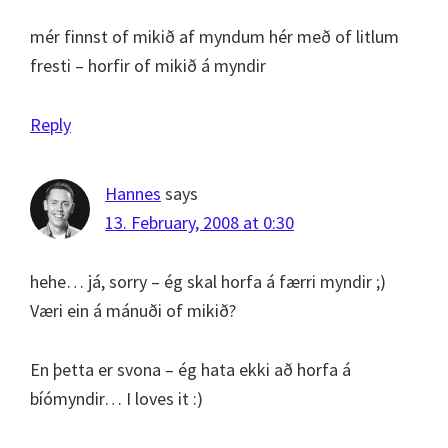
mér finnst of mikið af myndum hér með of litlum
fresti – horfir of mikið á myndir
Reply
Hannes
says
13. February, 2008 at 0:30
hehe… já, sorry – ég skal horfa á færri myndir ;)
Væri ein á mánuði of mikið?
En þetta er svona – ég hata ekki að horfa á
bíómyndir… I loves it :)