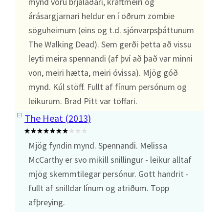
mynd voru brjálaðari, kraftmeiri og
árásargjarnari heldur en í öðrum zombie
söguheimum (eins og t.d. sjónvarpsþáttunum
The Walking Dead). Sem gerði þetta að vissu
leyti meira spennandi (af því að það var minni
von, meiri hætta, meiri óvissa). Mjög góð
mynd. Kúl stöff. Fullt af fínum persónum og
leikurum. Brad Pitt var töffari.
The Heat (2013)
Mjög fyndin mynd. Spennandi. Melissa
McCarthy er svo mikill snillingur - leikur alltaf
mjög skemmtilegar persónur. Gott handrit -
fullt af snilldar línum og atriðum. Topp
afþreying.