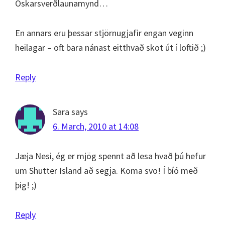
Óskarsverðlaunamynd…
En annars eru þessar stjörnugjafir engan veginn
heilagar – oft bara nánast eitthvað skot út í loftið ;)
Reply
Sara
says
6. March, 2010 at 14:08
Jæja Nesi, ég er mjög spennt að lesa hvað þú hefur
um Shutter Island að segja. Koma svo! Í bíó með
þig! ;)
Reply