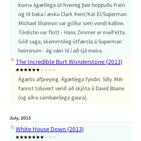
koma ágætlega út hvernig þeir hoppuðu fram
og til baka í æsku Clark Kent/Kal-El/Superman.
Michael Shannon var góður sem vondi kallinn.
Tónlistin var flott - Hans Zimmer er með'etta.
Góð saga, skemmtileg útfærsla á Superman
heiminum - ég væri til í að sjá meira.
The Incredible Burt Wonderstone (2013)
Ágætis afþreying. Ágætlega fyndin. Silly. Mér
fannst töluvert verið að skjóta á David Blaine
(og aðra sambærilega gaura).
July, 2013
White House Down (2013)