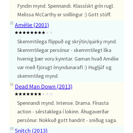
Fyndin mynd. Spennandi. Klassískt grín rugl.
Melissa McCarthy er snillingur :) Gott stöff.
Amélie (2001)
Skemmtilega flippuð og skrýtin/quirky mynd.
Skemmtilegar persónur - skemmtilegt líka
hvernig þær voru kynntar. Gaman hvað Amélie
var með fjörugt ímyndunarafl :) Hugljúf og
skemmtileg mynd.
Dead Man Down (2013)
Spennandi mynd. Intense. Drama. Fínasta
action - sérstaklega í lokinn. Áhugaverðar
persónur. Nokkuð gott handrit - sniðug saga.
Snitch (2013)