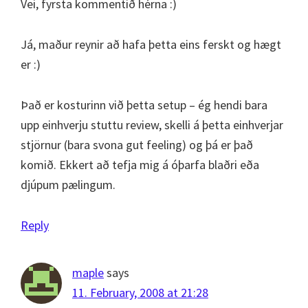
Vei, fyrsta kommentið hérna :)
Já, maður reynir að hafa þetta eins ferskt og hægt
er :)
Það er kosturinn við þetta setup – ég hendi bara
upp einhverju stuttu review, skelli á þetta einhverjar
stjörnur (bara svona gut feeling) og þá er það
komið. Ekkert að tefja mig á óþarfa blaðri eða
djúpum pælingum.
Reply
maple
says
11. February, 2008 at 21:28