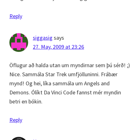
Reply
siggasig
says
27. May, 2009 at 23:26
Öflugur að halda utan um myndirnar sem þú sérð! ;)
Nice. Sammála Star Trek umfjölluninni. Frábær
mynd! Og hei, líka sammála um Angels and
Demons. Ólíkt Da Vinci Code fannst mér myndin
betri en bókin.
Reply