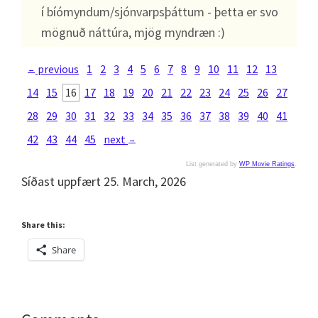
í bíómyndum/sjónvarpsþáttum - þetta er svo
mögnuð náttúra, mjög myndræn :)
previous
1
2
3
4
5
6
7
8
9
10
11
12
13
←
14
15
16
17
18
19
20
21
22
23
24
25
26
27
28
29
30
31
32
33
34
35
36
37
38
39
40
41
42
43
44
45
next
→
List generated by
WP Movie Ratings
.
Síðast uppfært 25. March, 2026
Share this:
Share