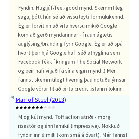
Fyndin. Hugljúf/feel-good mynd. Skemmtileg
saga, þótt hún sé að vissu leyti formúlukennd.
Ég er forvitinn að vita hversu mikið Google
kom að gerð myndarinnar - í raun ágætis
auglýsing/branding fyrir Google. Ég er að spá
hvort þeir hjá Google hafi séð athyglina sem
Facebook fékk í kringum The Social Network
og þeir hafi viljað fá sína eigin mynd ;) Mér
fannst skemmtilegt hvernig þau notuðu ýmsar
Google vörur til að birta credit listann í lokinn.
Man of Steel (2013)
Mjög kúl mynd. Töff action atriði - mörg
risastór og áhrifamikil (impressive). Nokkuð
fyndin inn á milli (kom smá á óvart). Mér fannst