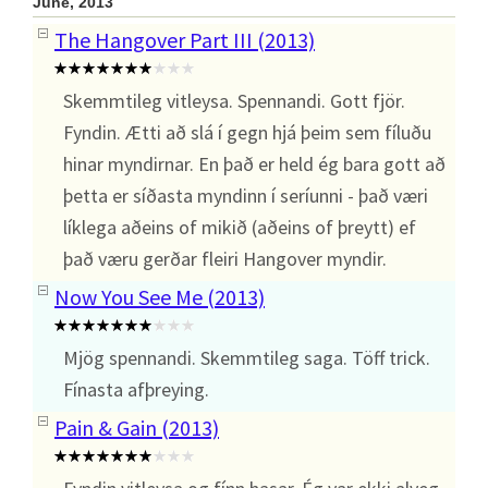
June, 2013
The Hangover Part III (2013)
Skemmtileg vitleysa. Spennandi. Gott fjör.
Fyndin. Ætti að slá í gegn hjá þeim sem fíluðu
hinar myndirnar. En það er held ég bara gott að
þetta er síðasta myndinn í seríunni - það væri
líklega aðeins of mikið (aðeins of þreytt) ef
það væru gerðar fleiri Hangover myndir.
Now You See Me (2013)
Mjög spennandi. Skemmtileg saga. Töff trick.
Fínasta afþreying.
Pain & Gain (2013)