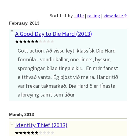
↑
Sort list by:
title
|
rating
|
view date
February, 2013
A Good Day to Die Hard (2013)
Gott action. Að vissu leyti klassísk Die Hard
formúla - vondir kallar, one-liners, byssur,
sprengingar, bílaeltingaleikir... En mér fannst
eitthvað vanta. Ég bjóst við meira. Handritið
var frekar takmarkað. Die Hard 5 er fínasta
afþreying samt sem áður.
March, 2013
Identity Thief (2013)