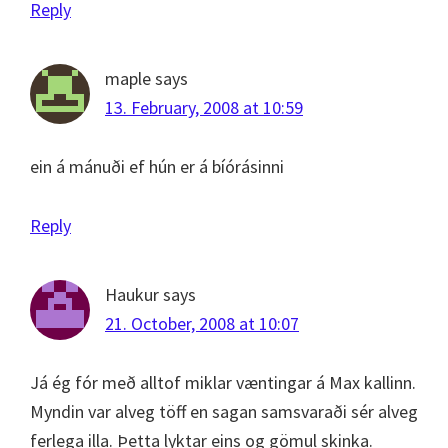
Reply
maple
says
13. February, 2008 at 10:59
ein á mánuði ef hún er á bíórásinni
Reply
Haukur
says
21. October, 2008 at 10:07
Já ég fór með alltof miklar væntingar á Max kallinn.
Myndin var alveg töff en sagan samsvaraði sér alveg
ferlega illa. Þetta lyktar eins og gömul skinka.