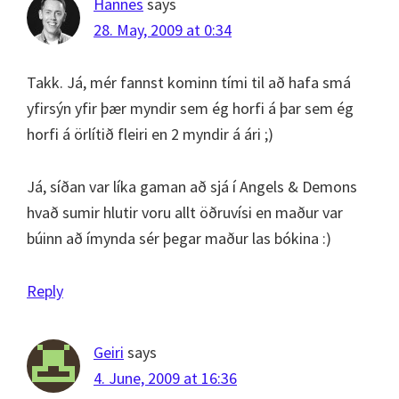
Hannes
says
28. May, 2009 at 0:34
Takk. Já, mér fannst kominn tími til að hafa smá
yfirsýn yfir þær myndir sem ég horfi á þar sem ég
horfi á örlítið fleiri en 2 myndir á ári ;)
Já, síðan var líka gaman að sjá í Angels & Demons
hvað sumir hlutir voru allt öðruvísi en maður var
búinn að ímynda sér þegar maður las bókina :)
Reply
Geiri
says
4. June, 2009 at 16:36