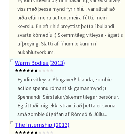
Fyndin vitleysa og fínn hasar. Ég var ekki alveg
viss með þessa mynd fyrir hlé... var alltaf að
bíða eftir meira action, meira fútti, meiri
keyrslu. En eftir hlé breyttist þetta í bullandi
svarta kómedíu :) Skemmtileg vitleysa - ágætis
afþreying. Slatti af fínum leikurum í
aukahlutverkum.
Warm Bodies (2013)
Fyndin vitleysa. Áhugaverð blanda; zombie
action spennu rómantísk gamanmynd ;)
Spennandi. Sérstakar/skemmtilegar persónur.
Ég áttaði mig ekki strax á að þetta er svona
smá zombie útgáfan af Rómeó & Júlíu...
The Internship (2013)