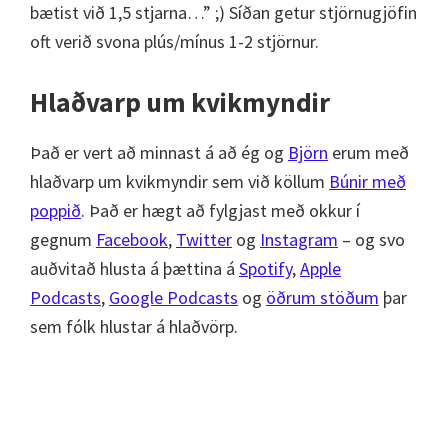
bætist við 1,5 stjarna…” ;) Síðan getur stjörnugjöfin
oft verið svona plús/mínus 1-2 stjörnur.
Hlaðvarp um kvikmyndir
Það er vert að minnast á að ég og
Björn
erum með
hlaðvarp um kvikmyndir sem við köllum
Búnir með
poppið
. Það er hægt að fylgjast með okkur í
gegnum
Facebook
,
Twitter
og
Instagram
– og svo
auðvitað hlusta á þættina á
Spotify
,
Apple
Podcasts
,
Google Podcasts
og
öðrum stöðum
þar
sem fólk hlustar á hlaðvörp.