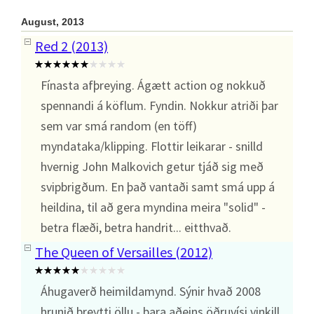
August, 2013
Red 2 (2013)
Fínasta afþreying. Ágætt action og nokkuð
spennandi á köflum. Fyndin. Nokkur atriði þar
sem var smá random (en töff)
myndataka/klipping. Flottir leikarar - snilld
hvernig John Malkovich getur tjáð sig með
svipbrigðum. En það vantaði samt smá upp á
heildina, til að gera myndina meira "solid" -
betra flæði, betra handrit... eitthvað.
The Queen of Versailles (2012)
Áhugaverð heimildamynd. Sýnir hvað 2008
hrunið breytti öllu - bara aðeins öðruvísi vinkill