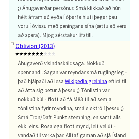
;) Áhugaverðar persónur. Smá klikkað að hún
hélt áfram að eyða í óþarfa hluti þegar þau
voru í óvissu með peningana sína (ættu að vera
að spara). Mjög sérstakur lífstíll.
Oblivion (2013)
Áhugaverð vísindaskáldsaga. Nokkuð
spennandi. Sagan var reyndar smá ruglingsleg -
það hjálpaði að lesa
Wikipedia greinina
eftirá til
að átta sig betur á þessu ;) Tónlistin var
nokkuð kúl - flott að fá M83 til að semja
tónlistina fyrir myndina, smá elektró í þessu ;)
Smá Tron/Daft Punkt stemning, en samt alls
ekki eins. Rosalega flott mynd, leit vel út -
vandað til verka þar. Alltaf gaman að sjá Ísland