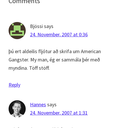
Reader
Comments
Interactions
Bjössi
says
24. November, 2007 at 0:36
þú ert aldeilis fljótur að skrifa um American
Gangster. My man, ég er sammála þér með
myndina. Töff stöff.
Reply
Hannes
says
24. November, 2007 at 1:31