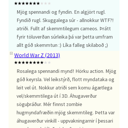
Mjög spennandi og fyndin. En algjört rugl.
Fyndið rugl. Skuggalega súr - allnokkur WTF?!
atriði. Fullt af skemmtilegum cameos. Þrátt
fyrir töluverðan súrleika þá var þetta umfram
allt góð skemmtun :) Líka falleg skilaboð ;)
World War Z (2013)
Rosalega spennandi mynd! Hörku action. Mjög
góð keyrsla. Vel leikstýrð, flott myndataka og
leit vel út. Nokkur atriði sem komu ágætlega
vel/skemmtilega út í 3D. Áhugaverður
söguþráður. Mér finnst zombie
hugmyndafræðin mjög skemmtileg. Þetta var
áhugaverður vinkill - uppvakningarnir í þessari