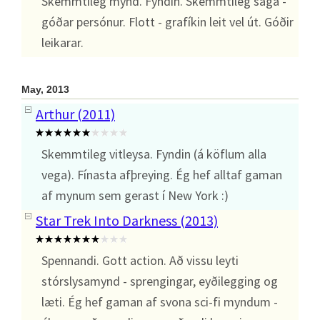
Skemmtileg mynd. Fyndin. Skemmtileg saga -
góðar persónur. Flott - grafíkin leit vel út. Góðir
leikarar.
May, 2013
Arthur (2011)
Skemmtileg vitleysa. Fyndin (á köflum alla
vega). Fínasta afþreying. Ég hef alltaf gaman
af mynum sem gerast í New York :)
Star Trek Into Darkness (2013)
Spennandi. Gott action. Að vissu leyti
stórslysamynd - sprengingar, eyðilegging og
læti. Ég hef gaman af svona sci-fi myndum -