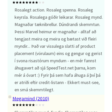
Rosalegt action. Rosaleg spenna. Rosaleg
keyrsla. Rosalega góðir leikarar. Rosaleg mynd.
Magnaðar tæknibrellur. Dúndrandi skemmtun.
Þessi Marvel heimur er magnaður - alltaf að
tengjast meira og meira og bætast við fleiri
myndir... Það var vissulega slatti af product
placement (vörulaum) eins og gengur og gerist
í svona risastórum myndum - en mér fannst
áhugavert að sjá SpeedTest.net þarna, kom
mér á óvart :) Fyrir þá sem hafa áhuga á því þá
er atriði eftir credit-listann - Ekkert must-see,
en smá skemmtilegt.
Megamind (2010)