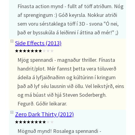
Fínasta action mynd - fullt af töff atriðum. Nóg
af sprengingum :) Góð keyrsla. Nokkur atriði
sem voru sérstaklega töff í 3D - svona "Ó nei,
það er byssukúla á leiðinni í áttina að mér!" ;)
Side Effects (2013)
Mjög spennandi - magnaður thriller. Fínasta
handrit/plot. Mér fannst þetta vera töluverð
ádeila á lyfjaiðnaðinn og kúltúrinn í kringum
það að lyf séu lausnin við öllu. Vel leikstýrð, eins
og má búast við hjá Steven Soderbergh.
Fegurð. Góðir leikarar.
Zero Dark Thirty (2012)
Mögnuð mynd! Rosalega spennandi -