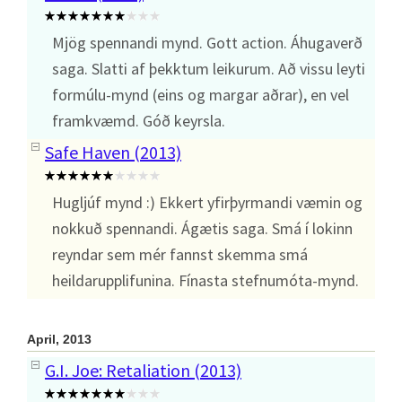
Mjög spennandi mynd. Gott action. Áhugaverð
saga. Slatti af þekktum leikurum. Að vissu leyti
formúlu-mynd (eins og margar aðrar), en vel
framkvæmd. Góð keyrsla.
Safe Haven (2013)
Hugljúf mynd :) Ekkert yfirþyrmandi væmin og
nokkuð spennandi. Ágætis saga. Smá í lokinn
reyndar sem mér fannst skemma smá
heildarupplifunina. Fínasta stefnumóta-mynd.
April, 2013
G.I. Joe: Retaliation (2013)