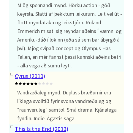
Mjög spennandi mynd. Hörku action - góð
keyrsla. Slatti af þekktum leikurum. Leit vel út -
flott myndataka og leikstjórn. Roland
Emmerich missti sig reyndar aðeins í væmni og
Ameríku-dáð í lokinn (eða sá sem bar ábyrgð á
því). Mjög svipað concept og Olympus Has
Fallen, en mér fannst þessi kannski aðeins betri
- alla vega að sumu leyti.
Cyrus (2010)
Vandræðaleg mynd. Duplass bræðurnir eru
líklega svolítið fyrir svona vandræðaleg og
"raunveruleg" samtöl. Smá drama. Kjánalega
fyndin. Indie. Ágætis saga.
This Is the End (2013)