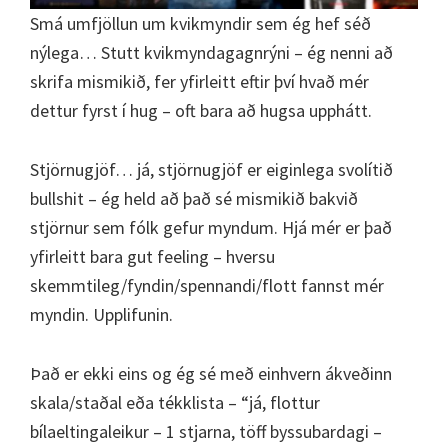
Smá umfjöllun um kvikmyndir sem ég hef séð
nýlega… Stutt kvikmyndagagnrýni – ég nenni að
skrifa mismikið, fer yfirleitt eftir því hvað mér
dettur fyrst í hug – oft bara að hugsa upphátt.
Stjörnugjöf… já, stjörnugjöf er eiginlega svolítið
bullshit – ég held að það sé mismikið bakvið
stjörnur sem fólk gefur myndum. Hjá mér er það
yfirleitt bara gut feeling – hversu
skemmtileg/fyndin/spennandi/flott fannst mér
myndin. Upplifunin.
Það er ekki eins og ég sé með einhvern ákveðinn
skala/staðal eða tékklista – “já, flottur
bílaeltingaleikur – 1 stjarna, töff byssubardagi –