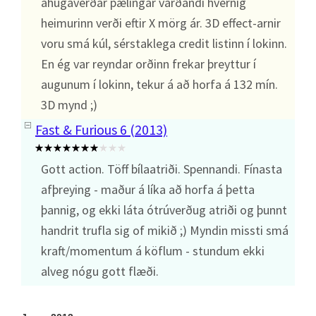
áhugaverðar pælingar varðandi hvernig
heimurinn verði eftir X mörg ár. 3D effect-arnir
voru smá kúl, sérstaklega credit listinn í lokinn.
En ég var reyndar orðinn frekar þreyttur í
augunum í lokinn, tekur á að horfa á 132 mín.
3D mynd ;)
Fast & Furious 6 (2013)
Gott action. Töff bílaatriði. Spennandi. Fínasta
afþreying - maður á líka að horfa á þetta
þannig, og ekki láta ótrúverðug atriði og þunnt
handrit trufla sig of mikið ;) Myndin missti smá
kraft/momentum á köflum - stundum ekki
alveg nógu gott flæði.