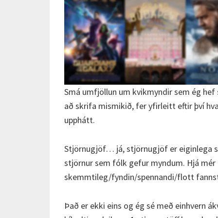
Smá umfjöllun um kvikmyndir sem ég hef 
að skrifa mismikið, fer yfirleitt eftir því 
upphátt.
Stjörnugjöf… já, stjörnugjöf er eiginlega s
stjörnur sem fólk gefur myndum. Hjá mér er
skemmtileg/fyndin/spennandi/flott fannst
Það er ekki eins og ég sé með einhvern ákv