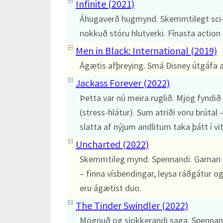
Infinite (2021)
Áhugaverð hugmynd. Skemmtilegt sci-
nokkuð stóru hlutverki. Fínasta action 
Men in Black: International (2019)
Ágætis afþreying. Smá Disney útgáfa af 
Jackass Forever (2022)
Þetta var nú meira ruglið. Mjög fyndið
(stress-hlátur). Sum atriði voru brútal
slatta af nýjum andlitum taka þátt í v
Uncharted (2022)
Skemmtileg mynd. Spennandi. Gaman 
– finna vísbendingar, leysa ráðgátur 
eru ágætist duo.
The Tinder Swindler (2022)
Mögnuð og sjokkerandi saga. Spennand