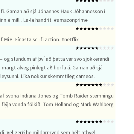
fi. Gaman að sjá Jóhannes Hauk Jóhannesson í
inn á milli. La-la handrit. #amazonprime
MiB. Fínasta sci-fi action. #netflix
 – og stundum af því að þetta var svo sjokkerandi
 – margt alveg pínlegt að horfa á. Gaman að sjá
itleysunni. Líka nokkur skemmtileg cameos.
af svona Indiana Jones og Tomb Raider stemningu
og flýja vonda fólkið. Tom Holland og Mark Wahlberg
i. Vel gerð heimildarmynd sem hélt athygli