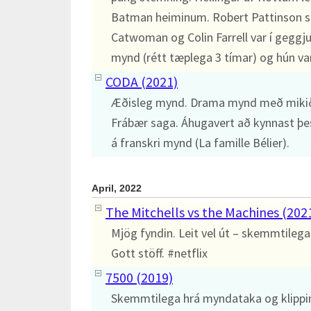
Batman heiminum. Robert Pattinson st
Catwoman og Colin Farrell var í geggj
mynd (rétt tæplega 3 tímar) og hún va
CODA (2021)
Æðisleg mynd. Drama mynd með mikið hj
Frábær saga. Áhugavert að kynnast þes
á franskri mynd (La famille Bélier).
April, 2022
The Mitchells vs the Machines (202
Mjög fyndin. Leit vel út – skemmtilega 
Gott stöff. #netflix
7500 (2019)
Skemmtilega hrá myndataka og klippi