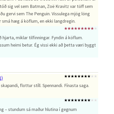
óð sig vel sem Batman, Zoë Kravitz var töff sem
uðu gervi sem The Penguin. Vissulega mjög löng
r smá hæg á köflum, en ekki langdregin.
arta, miklar tilfinningar. Fyndin á köflum.
sum heimi betur. Ég vissi ekki að þetta væri byggt
1)
skapandi, flottur stíll. Spennandi. Fínasta saga.
ng – stundum sá maður hlutina í gegnum