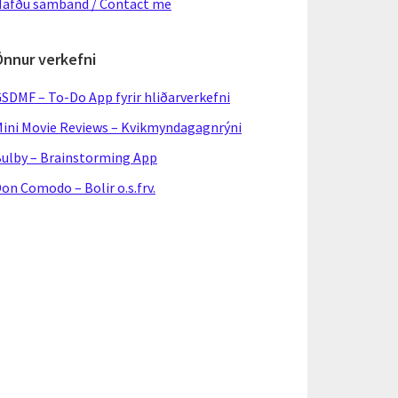
afðu samband / Contact me
Önnur verkefni
SDMF – To-Do App fyrir hliðarverkefni
ini Movie Reviews – Kvikmyndagagnrýni
ulby – Brainstorming App
on Comodo – Bolir o.s.frv.