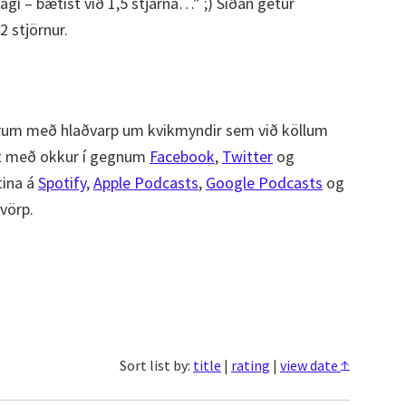
dagi – bætist við 1,5 stjarna…” ;) Síðan getur
2 stjörnur.
um með hlaðvarp um kvikmyndir sem við köllum
st með okkur í gegnum
Facebook
,
Twitter
og
tina á
Spotify
,
Apple Podcasts
,
Google Podcasts
og
ðvörp.
↑
Sort list by:
title
|
rating
|
view date