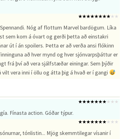
d. Spennandi. Nóg af flottum Marvel bardögum. Líka
st sem kom á óvart og gerði þetta að einstakri
r út í án spoilers. Þetta er að verða ansi flókinn
lfinninguna að hver mynd og hver sjónvarpsþáttur er
angt frá því að vera sjálfstæðar einingar. Sem þýðir
ilt vera inni í öllu og átta þig á hvað er í gangi
ía. Fínasta action. Góðar týpur.
sónurnar, tónlistin... Mjög skemmtilegar vísanir í