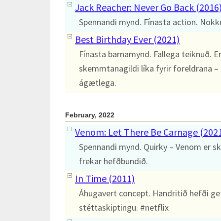
Jack Reacher: Never Go Back (2016
Spennandi mynd. Fínasta action. Nokkur
Best Birthday Ever (2021)
Fínasta barnamynd. Fallega teiknuð. 
skemmtanagildi líka fyrir foreldrana –
ágætlega.
February, 2022
Venom: Let There Be Carnage (202
Spennandi mynd. Quirky – Venom er ske
frekar hefðbundið.
In Time (2011)
Áhugavert concept. Handritið hefði ge
stéttaskiptingu. #netflix