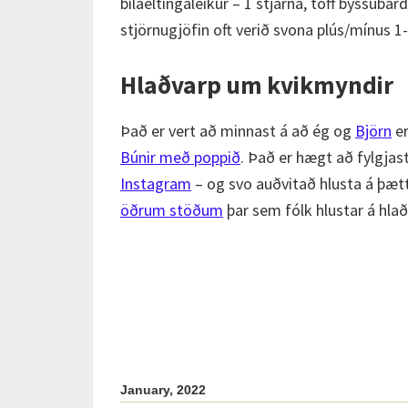
bílaeltingaleikur – 1 stjarna, töff byssubar
stjörnugjöfin oft verið svona plús/mínus 1-
Hlaðvarp um kvikmyndir
Það er vert að minnast á að ég og
Björn
er
Búnir með poppið
. Það er hægt að fylgja
Instagram
– og svo auðvitað hlusta á þæt
öðrum stöðum
þar sem fólk hlustar á hla
January, 2022