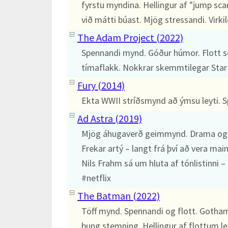
fyrstu myndina. Hellingur af "jump scar
við mátti búast. Mjög stressandi. Virk
The Adam Project (2022)
Spennandi mynd. Góður húmor. Flott sc
tímaflakk. Nokkrar skemmtilegar Star W
Fury (2014)
Ekta WWII stríðsmynd að ýmsu leyti. Sp
Ad Astra (2019)
Mjög áhugaverð geimmynd. Drama og 
Frekar artý – langt frá því að vera ma
Nils Frahm sá um hluta af tónlistinni –
#netflix
The Batman (2022)
Töff mynd. Spennandi og flott. Gotham
þung stemning. Hellingur af flottum le