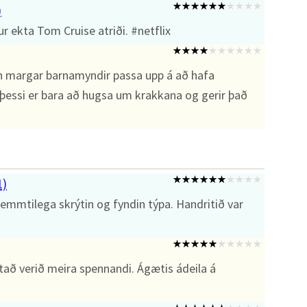
)
 ekta Tom Cruise atriði. #netflix
En margar barnamyndir passa upp á að hafa
 þessi er bara að hugsa um krakkana og gerir það
1)
mmtilega skrýtin og fyndin týpa. Handritið var
tað verið meira spennandi. Ágætis ádeila á