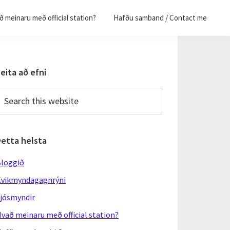
 meinaru með official station?
Hafðu samband / Contact me
Primary
eita að efni
Sidebar
earch
his
ebsite
Þetta helsta
loggið
vikmyndagagnrýni
jósmyndir
vað meinaru með official station?