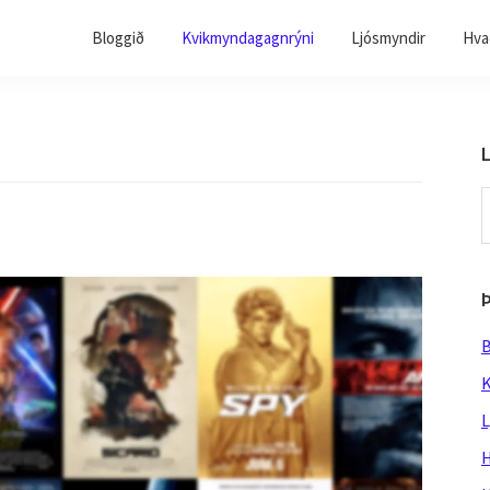
Bloggið
Kvikmyndagagnrýni
Ljósmyndir
Hvað
L
S
t
w
B
K
L
H