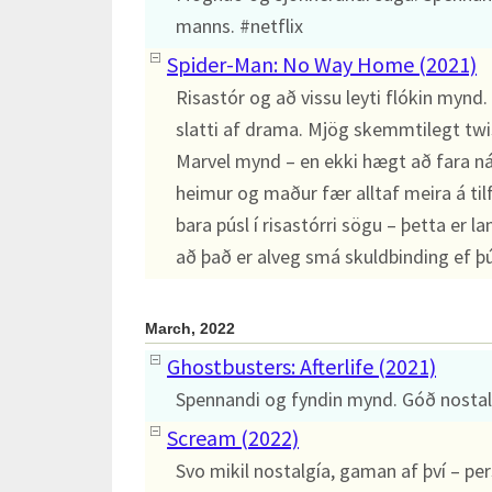
manns. #netflix
Spider-Man: No Way Home (2021)
Risastór og að vissu leyti flókin myn
slatti af drama. Mjög skemmtilegt twi
Marvel mynd – en ekki hægt að fara nána
heimur og maður fær alltaf meira á ti
bara púsl í risastórri sögu – þetta er l
að það er alveg smá skuldbinding ef þú v
March, 2022
Ghostbusters: Afterlife (2021)
Spennandi og fyndin mynd. Góð nostalg
Scream (2022)
Svo mikil nostalgía, gaman af því – per