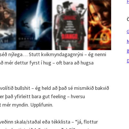
H
G
M
B
séð nýlega… Stutt kvikmyndagagnrýni – ég nenni
D
hvað mér dettur fyrst í hug – oft bara að hugsa
volítið bullshit – ég held að það sé mismikið bakvið
 það yfirleitt bara gut feeling – hversu
 mér myndin. Upplifunin.
eðinn skala/staðal eða tékklista – “já, flottur