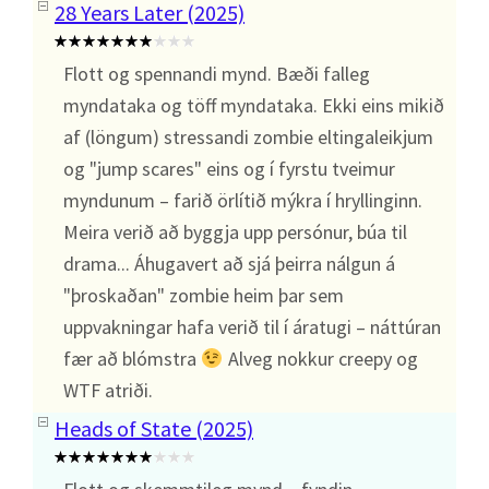
28 Years Later (2025)
Flott og spennandi mynd. Bæði falleg
myndataka og töff myndataka. Ekki eins mikið
af (löngum) stressandi zombie eltingaleikjum
og "jump scares" eins og í fyrstu tveimur
myndunum – farið örlítið mýkra í hryllinginn.
Meira verið að byggja upp persónur, búa til
drama... Áhugavert að sjá þeirra nálgun á
"þroskaðan" zombie heim þar sem
uppvakningar hafa verið til í áratugi – náttúran
fær að blómstra
Alveg nokkur creepy og
WTF atriði.
Heads of State (2025)