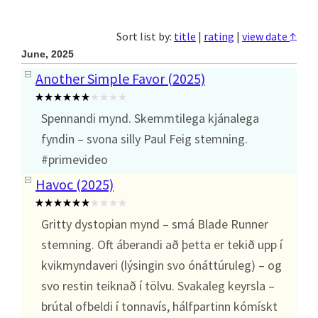
↑
Sort list by:
title
|
rating
|
view date
June, 2025
Another Simple Favor (2025)
Spennandi mynd. Skemmtilega kjánalega
fyndin – svona silly Paul Feig stemning.
#primevideo
Havoc (2025)
Gritty dystopian mynd – smá Blade Runner
stemning. Oft áberandi að þetta er tekið upp í
kvikmyndaveri (lýsingin svo ónáttúruleg) – og
svo restin teiknað í tölvu. Svakaleg keyrsla –
brútal ofbeldi í tonnavís, hálfpartinn kómískt