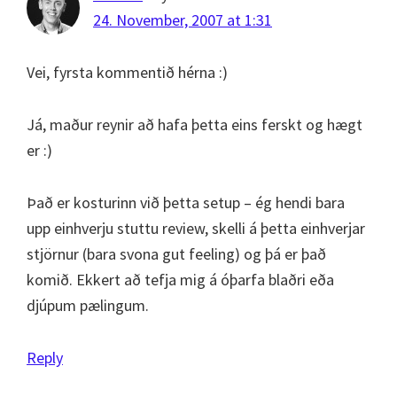
24. November, 2007 at 1:31
Vei, fyrsta kommentið hérna :)
Já, maður reynir að hafa þetta eins ferskt og hægt
er :)
Það er kosturinn við þetta setup – ég hendi bara
upp einhverju stuttu review, skelli á þetta einhverjar
stjörnur (bara svona gut feeling) og þá er það
komið. Ekkert að tefja mig á óþarfa blaðri eða
djúpum pælingum.
Reply