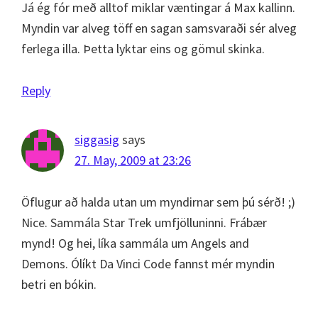
Já ég fór með alltof miklar væntingar á Max kallinn.
Myndin var alveg töff en sagan samsvaraði sér alveg
ferlega illa. Þetta lyktar eins og gömul skinka.
Reply
siggasig
says
27. May, 2009 at 23:26
Öflugur að halda utan um myndirnar sem þú sérð! ;)
Nice. Sammála Star Trek umfjölluninni. Frábær
mynd! Og hei, líka sammála um Angels and
Demons. Ólíkt Da Vinci Code fannst mér myndin
betri en bókin.