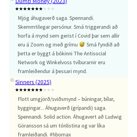
Dumb Money (2023)
Mjög áhugaverð saga. Spennandi.
Skemmtilegar persónur. Smá triggerandi að
horfa á mynd sem gerist í Covid þar sem allir
eru á Zoom og með grímu
Smá fyndið að
þetta er byggt á bókinni The Antisocial
Network og Winkelvoss tvíburarnir eru
framleiðendur á þessari mynd.
Sinners (2025)
Flott umgjörð/sviðsmynd – búningar, bílar,
byggingar... Áhugaverð (grípandi) saga.
Spennandi. Solid action. Áhugavert að Ludwig
Göransson sá um tónlistina og var líka
framleiðandi. #hbomax