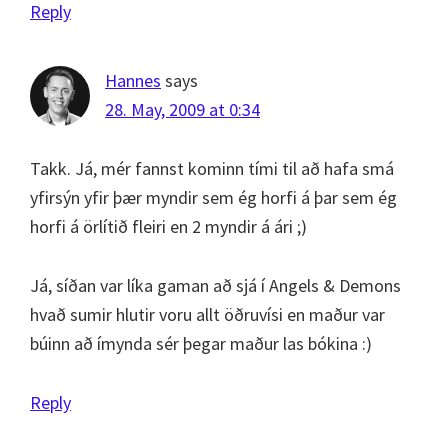
Reply
Hannes
says
28. May, 2009 at 0:34
Takk. Já, mér fannst kominn tími til að hafa smá
yfirsýn yfir þær myndir sem ég horfi á þar sem ég
horfi á örlítið fleiri en 2 myndir á ári ;)
Já, síðan var líka gaman að sjá í Angels & Demons
hvað sumir hlutir voru allt öðruvísi en maður var
búinn að ímynda sér þegar maður las bókina :)
Reply