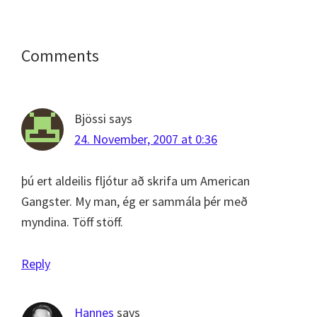
Reader
Comments
Interactions
Bjössi
says
24. November, 2007 at 0:36
þú ert aldeilis fljótur að skrifa um American
Gangster. My man, ég er sammála þér með
myndina. Töff stöff.
Reply
Hannes
says