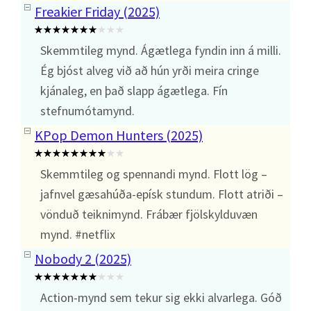
Freakier Friday (2025)
Skemmtileg mynd. Ágætlega fyndin inn á milli.
Ég bjóst alveg við að hún yrði meira cringe
kjánaleg, en það slapp ágætlega. Fín
stefnumótamynd.
KPop Demon Hunters (2025)
Skemmtileg og spennandi mynd. Flott lög –
jafnvel gæsahúða-epísk stundum. Flott atriði –
vönduð teiknimynd. Frábær fjölskylduvæn
mynd. #netflix
Nobody 2 (2025)
Action-mynd sem tekur sig ekki alvarlega. Góð