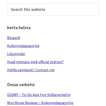
Sidebar
Search
this
website
Þetta helsta
Bloggið
Kvikmyndagagnrýni
Ljósmyndir
Hvað meinaru með official station?
Hafðu samband / Contact me
Önnur verkefni
GSDMF – To-Do App fyrir hliðarverkefni
Mini Movie Reviews – Kvikmyndagagnrýni