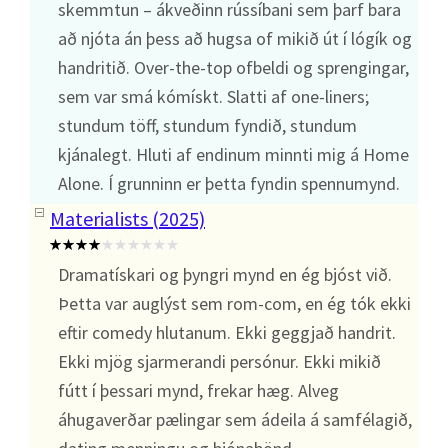
skemmtun – ákveðinn rússíbani sem þarf bara
að njóta án þess að hugsa of mikið út í lógík og
handritið. Over-the-top ofbeldi og sprengingar,
sem var smá kómískt. Slatti af one-liners;
stundum töff, stundum fyndið, stundum
kjánalegt. Hluti af endinum minnti mig á Home
Alone. Í grunninn er þetta fyndin spennumynd.
Materialists (2025)
Dramatískari og þyngri mynd en ég bjóst við.
Þetta var auglýst sem rom-com, en ég tók ekki
eftir comedy hlutanum. Ekki geggjað handrit.
Ekki mjög sjarmerandi persónur. Ekki mikið
fútt í þessari mynd, frekar hæg. Alveg
áhugaverðar pælingar sem ádeila á samfélagið,