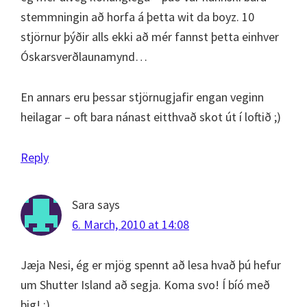
stemmningin að horfa á þetta wit da boyz. 10
stjörnur þýðir alls ekki að mér fannst þetta einhver
Óskarsverðlaunamynd…
En annars eru þessar stjörnugjafir engan veginn
heilagar – oft bara nánast eitthvað skot út í loftið ;)
Reply
Sara
says
6. March, 2010 at 14:08
Jæja Nesi, ég er mjög spennt að lesa hvað þú hefur
um Shutter Island að segja. Koma svo! Í bíó með
þig! ;)