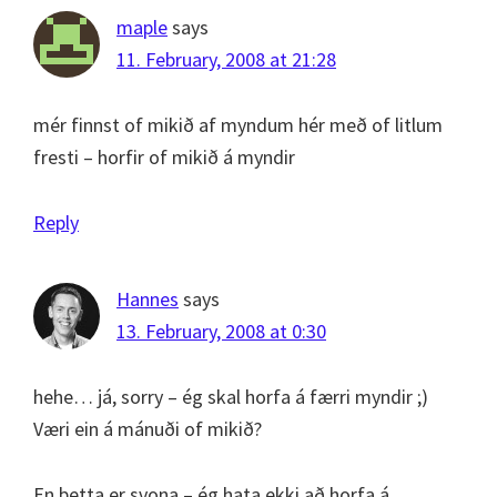
maple
says
11. February, 2008 at 21:28
mér finnst of mikið af myndum hér með of litlum
fresti – horfir of mikið á myndir
Reply
Hannes
says
13. February, 2008 at 0:30
hehe… já, sorry – ég skal horfa á færri myndir ;)
Væri ein á mánuði of mikið?
En þetta er svona – ég hata ekki að horfa á