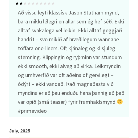
Að vissu leyti klassísk Jason Statham mynd,
bara miklu lélegri en allar sem ég hef séð. Ekki
alltaf svakalega vel leikin. Ekki alltaf geggjað
handrit – svo mikið af hræðilegum wannabe
töffara one-liners. Oft kjánaleg og klisjuleg
stemning. Klippingin og ryþminn var stundum
ekki smooth, ekki alveg að virka. Leikmyndin
og umhverfið var oft aðeins of gervilegt –
ódýrt – ekki vandað. Það magnaðasta við
myndina er að þau enduðu hana þannig að það
var opið (smá teaser) fyrir framhaldsmynd
#primevideo
July, 2025