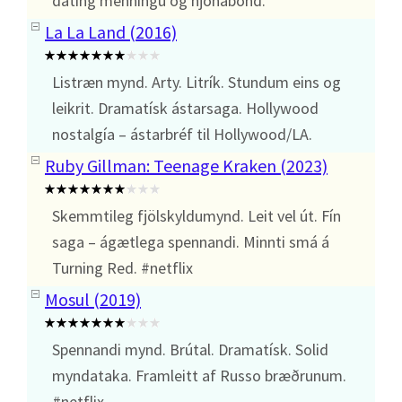
dating menningu og hjónabönd.
La La Land (2016)
Listræn mynd. Arty. Litrík. Stundum eins og
leikrit. Dramatísk ástarsaga. Hollywood
nostalgía – ástarbréf til Hollywood/LA.
Ruby Gillman: Teenage Kraken (2023)
Skemmtileg fjölskyldumynd. Leit vel út. Fín
saga – ágætlega spennandi. Minnti smá á
Turning Red. #netflix
Mosul (2019)
Spennandi mynd. Brútal. Dramatísk. Solid
myndataka. Framleitt af Russo bræðrunum.
#netflix