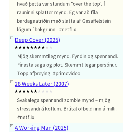
hvað þetta var stundum "over the top". Í
rauninni splatter mynd. Ég var að fíla
bardagaatriðin með slatta af Gesaffelstein
lögum í bakgrunni. #netflix
Deep Cover (2025)
Mjög skemmtileg mynd. Fyndin og spennandi.
Fínasta saga og plot. Skemmtilegar persónur.
Topp afþreying. #primevideo
28 Weeks Later (2007)
Svakalega spennandi zombie mynd – mjög
stressandi á köflum. Brútal ofbeldi inn á milli.
#netflix
A Working Man (2025)