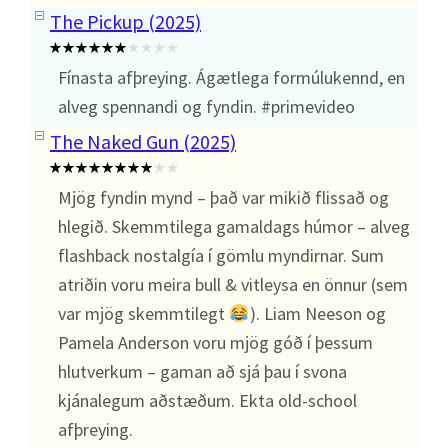
The Pickup (2025)
Fínasta afþreying. Ágætlega formúlukennd, en
alveg spennandi og fyndin. #primevideo
The Naked Gun (2025)
Mjög fyndin mynd – það var mikið flissað og
hlegið. Skemmtilega gamaldags húmor – alveg
flashback nostalgía í gömlu myndirnar. Sum
atriðin voru meira bull & vitleysa en önnur (sem
var mjög skemmtilegt
). Liam Neeson og
Pamela Anderson voru mjög góð í þessum
hlutverkum – gaman að sjá þau í svona
kjánalegum aðstæðum. Ekta old-school
afþreying.