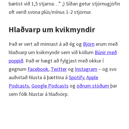
bætist við 1,5 stjarna…” ;) Síðan getur stjörnugjöfin
oft verið svona plús/mínus 1-2 stjörnur.
Hlaðvarp um kvikmyndir
Það er vert að minnast á að ég og
Björn
erum með
hlaðvarp um kvikmyndir sem við köllum
Búnir með
poppið
. Það er hægt að fylgjast með okkur í
gegnum
Facebook
,
Twitter
og
Instagram
– og svo
auðvitað hlusta á þættina á
Spotify
,
Apple
Podcasts
,
Google Podcasts
og
öðrum stöðum
þar
sem fólk hlustar á hlaðvörp.