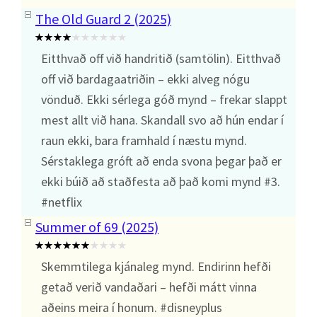
The Old Guard 2 (2025)
Eitthvað off við handritið (samtölin). Eitthvað
off við bardagaatriðin – ekki alveg nógu
vönduð. Ekki sérlega góð mynd – frekar slappt
mest allt við hana. Skandall svo að hún endar í
raun ekki, bara framhald í næstu mynd.
Sérstaklega gróft að enda svona þegar það er
ekki búið að staðfesta að það komi mynd #3.
#netflix
Summer of 69 (2025)
Skemmtilega kjánaleg mynd. Endirinn hefði
getað verið vandaðari – hefði mátt vinna
aðeins meira í honum. #disneyplus