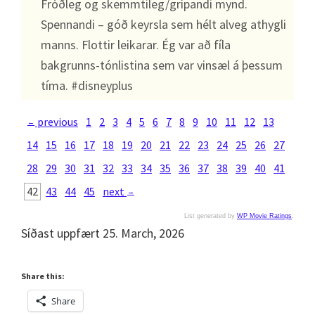
Fróðleg og skemmtileg/grípandi mynd.
Spennandi – góð keyrsla sem hélt alveg athygli
manns. Flottir leikarar. Ég var að fíla
bakgrunns-tónlistina sem var vinsæl á þessum
tíma. #disneyplus
previous
1
2
3
4
5
6
7
8
9
10
11
12
13
←
14
15
16
17
18
19
20
21
22
23
24
25
26
27
28
29
30
31
32
33
34
35
36
37
38
39
40
41
42
43
44
45
next
→
List generated by
WP Movie Ratings
.
Síðast uppfært 25. March, 2026
Share this:
Share