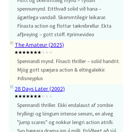
Flott og skemmtileg mynd – fyndin
spennumynd. Eitthvað solid við hana –
ágætlega vandað. Skemmtilegir leikarar.
Fínasta action og flottar tæknibrellur. Ekta
afþreying – gott stöff. #primevideo
The Amateur (2025)
Spennandi mynd. Fínasti thriller – solid handrit.
Mjög gott spæjara action & eltingaleikir.
#disneyplus
28 Days Later (2002)
Spennandi thriller. Ekki endalaust af zombie
hryllingi og löngum intense senum, en alveg
"jump scares" og nokkur lengri action atriði.
Svo hægara drama inn á milli. Fróðlegt að sjá