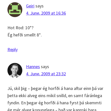
Geiri
says
4. June, 2009 at 16:36
Hot Rod: 10*?
Ég hefði smellt 8*.
Reply
Hannes
says
4. June, 2009 at 23:32
Jú, skil þig – þegar ég horfði á hana aftur einn þá var
þetta ekki alveg eins mikil snilld, en samt fáránlega
fyndin. En þegar ég horfði á hana fyrst þá skemmti
ég mér alveg konunglega – það var kannski bara