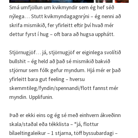
Smá umfjöllun um kvikmyndir sem ég hef séð
nýlega… Stutt kvikmyndagagnrýni – ég nenni að
skrifa mismikið, fer yfirleitt eftir því hvað mér
dettur fyrst í hug – oft bara að hugsa upphátt.
Stjörnugjöf… já, stjörnugjöf er eiginlega svolítið
bullshit – ég held að það sé mismikið bakvið
stjörnur sem fólk gefur myndum. Hjá mér er það
yfirleitt bara gut feeling – hversu
skemmtileg/fyndin/spennandi/flott fannst mér
myndin. Upplifunin.
Það er ekki eins og ég sé með einhvern ákveðinn
skala/staðal eða tékklista – “já, flottur
bílaeltingaleikur – 1 stjarna, töff byssubardagi –