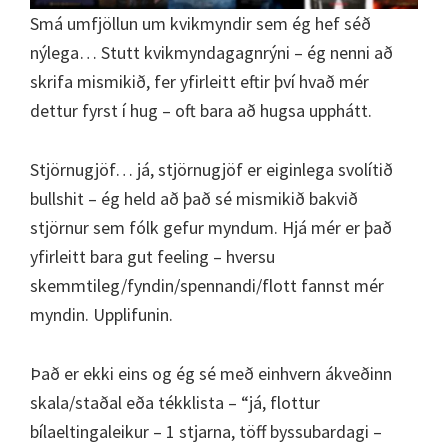
Smá umfjöllun um kvikmyndir sem ég hef séð
nýlega… Stutt kvikmyndagagnrýni – ég nenni að
skrifa mismikið, fer yfirleitt eftir því hvað mér
dettur fyrst í hug – oft bara að hugsa upphátt.
Stjörnugjöf… já, stjörnugjöf er eiginlega svolítið
bullshit – ég held að það sé mismikið bakvið
stjörnur sem fólk gefur myndum. Hjá mér er það
yfirleitt bara gut feeling – hversu
skemmtileg/fyndin/spennandi/flott fannst mér
myndin. Upplifunin.
Það er ekki eins og ég sé með einhvern ákveðinn
skala/staðal eða tékklista – “já, flottur
bílaeltingaleikur – 1 stjarna, töff byssubardagi –