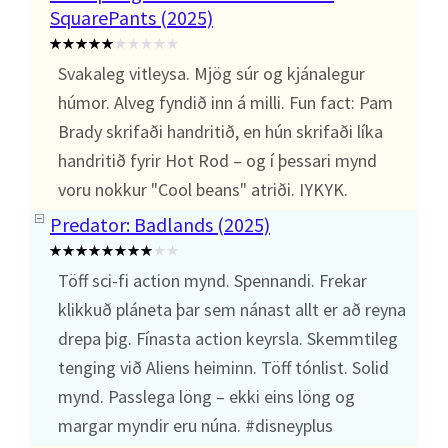
SquarePants (2025)
Svakaleg vitleysa. Mjög súr og kjánalegur
húmor. Alveg fyndið inn á milli. Fun fact: Pam
Brady skrifaði handritið, en hún skrifaði líka
handritið fyrir Hot Rod – og í þessari mynd
voru nokkur "Cool beans" atriði. IYKYK.
Predator: Badlands (2025)
Töff sci-fi action mynd. Spennandi. Frekar
klikkuð pláneta þar sem nánast allt er að reyna
drepa þig. Fínasta action keyrsla. Skemmtileg
tenging við Aliens heiminn. Töff tónlist. Solid
mynd. Passlega löng – ekki eins löng og
margar myndir eru núna. #disneyplus