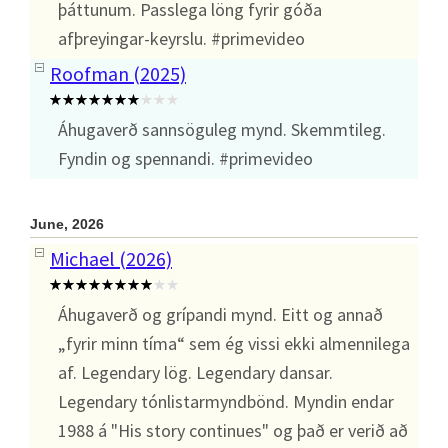
þáttunum. Passlega löng fyrir góða
afþreyingar-keyrslu. #primevideo
Roofman (2025)
Áhugaverð sannsöguleg mynd. Skemmtileg.
Fyndin og spennandi. #primevideo
June, 2026
Michael (2026)
Áhugaverð og grípandi mynd. Eitt og annað
„fyrir minn tíma“ sem ég vissi ekki almennilega
af. Legendary lög. Legendary dansar.
Legendary tónlistarmyndbönd. Myndin endar
1988 á "His story continues" og það er verið að