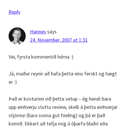
Reply
Hannes
says
24. November, 2007 at 1:31
Vei, fyrsta kommentið hérna :)
Já, maður reynir að hafa þetta eins ferskt og hægt
er :)
Það er kosturinn við þetta setup – ég hendi bara
upp einhverju stuttu review, skelli á þetta einhverjar
stjörnur (bara svona gut feeling) og þá er það
komið. Ekkert að tefja mig á óþarfa blaðri eða