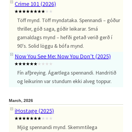
Crime 101 (2026)
Töff mynd. Töff myndataka. Spennandi – góður
thriller, góð saga, góðir leikarar. Smá
gamaldags mynd – hefði getað verið gerð í
90's. Solid löggu & bófa mynd.
Now You See Me: Now You Don't (2025)
Fín afþreying. Ágætlega spennandi. Handritið
og leikurinn var stundum ekki alveg toppur.
March, 2026
iHostage (2025)
Mjög spennandi mynd. Skemmtilega