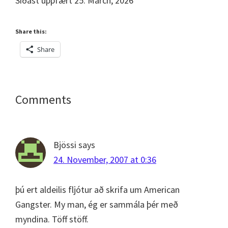
Síðast uppfært 25. March, 2026
Share this:
Share
Reader
Comments
Interactions
Bjössi
says
24. November, 2007 at 0:36
þú ert aldeilis fljótur að skrifa um American
Gangster. My man, ég er sammála þér með
myndina. Töff stöff.