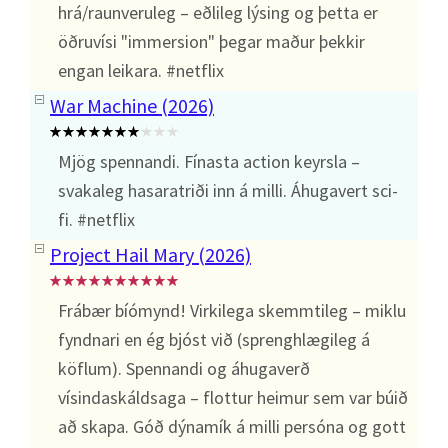
hrá/raunveruleg – eðlileg lýsing og þetta er
öðruvísi "immersion" þegar maður þekkir
engan leikara. #netflix
War Machine (2026)
Mjög spennandi. Fínasta action keyrsla –
svakaleg hasaratriði inn á milli. Áhugavert sci-
fi. #netflix
Project Hail Mary (2026)
Frábær bíómynd! Virkilega skemmtileg – miklu
fyndnari en ég bjóst við (sprenghlægileg á
köflum). Spennandi og áhugaverð
vísindaskáldsaga – flottur heimur sem var búið
að skapa. Góð dýnamík á milli persóna og gott