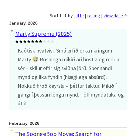
↑
Sort list by:
title
|
rating
|
view date
January, 2026
Marty Supreme (2025)
Kaótísk hvatvísi. Smá erfið orka í kringum
Marty
Rosalega mikið að höstla og redda
sér – skilur eftir sig sviðna jörð. Spennandi
mynd og líka fyndin (hlægilega absúrd).
Nokkuð hröð keyrsla – þéttur taktur. Mikið í
gangi í þessari löngu mynd. Töff myndataka og
útlit.
February, 2026
The SpongeBob Movie: Search for