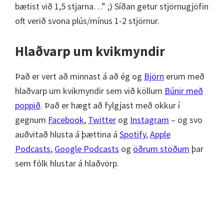
bætist við 1,5 stjarna…” ;) Síðan getur stjörnugjöfin
oft verið svona plús/mínus 1-2 stjörnur.
Hlaðvarp um kvikmyndir
Það er vert að minnast á að ég og
Björn
erum með
hlaðvarp um kvikmyndir sem við köllum
Búnir með
poppið
. Það er hægt að fylgjast með okkur í
gegnum
Facebook
,
Twitter
og
Instagram
– og svo
auðvitað hlusta á þættina á
Spotify
,
Apple
Podcasts
,
Google Podcasts
og
öðrum stöðum
þar
sem fólk hlustar á hlaðvörp.