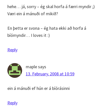
hehe… já, sorry – ég skal horfa á færri myndir ;)
Væri ein á mánuði of mikið?
En þetta er svona – ég hata ekki að horfa á
bíómyndir… I loves it :)
Reply
maple
says
13. February, 2008 at 10:59
ein á mánuði ef hún er á bíórásinni
Reply