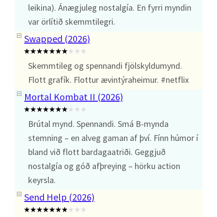
leikina). Ánægjuleg nostalgía. En fyrri myndin
var örlítið skemmtilegri.
Swapped (2026)
Skemmtileg og spennandi fjölskyldumynd.
Flott grafík. Flottur ævintýraheimur. #netflix
Mortal Kombat II (2026)
Brútal mynd. Spennandi. Smá B-mynda
stemning – en alveg gaman af því. Fínn húmor í
bland við flott bardagaatriði. Geggjuð
nostalgía og góð afþreying – hörku action
keyrsla.
Send Help (2026)