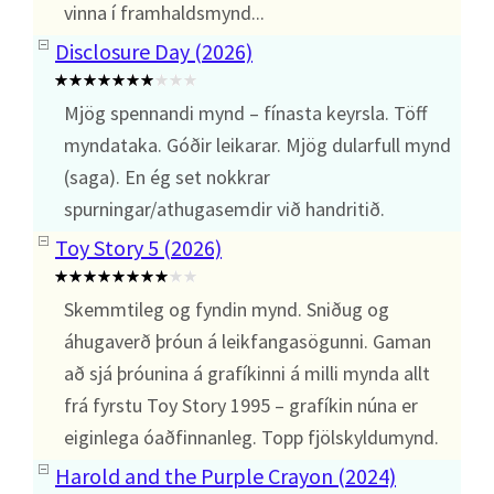
vinna í framhaldsmynd...
Disclosure Day (2026)
Mjög spennandi mynd – fínasta keyrsla. Töff
myndataka. Góðir leikarar. Mjög dularfull mynd
(saga). En ég set nokkrar
spurningar/athugasemdir við handritið.
Toy Story 5 (2026)
Skemmtileg og fyndin mynd. Sniðug og
áhugaverð þróun á leikfangasögunni. Gaman
að sjá þróunina á grafíkinni á milli mynda allt
frá fyrstu Toy Story 1995 – grafíkin núna er
eiginlega óaðfinnanleg. Topp fjölskyldumynd.
Harold and the Purple Crayon (2024)