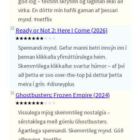
góð lög – textinn skrýtinn og laglínan ekki að
virka. En dóttir mín hafði gaman af þessari
mynd. #netflix
Ready or Not 2: Here I Come (2026)
Spennandi mynd. Gefur manni betri innsýn inn í
þennan klikkaða yfirnáttúrulega heim.
Skemmtilega klikkaður svartur húmor – af því
að þetta er svo over-the-top þá dettur þetta
meira í grín. #disneyplus
Ghostbusters: Frozen Empire (2024)
Vissulega mjög skemmtileg nostalgía –
sérstaklega með gömlu Ghostbusters.
Ágætlega spennandi. Skemmtileg mynd. Góð
afþreying. #netflix