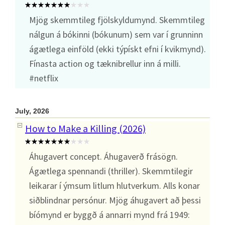
Mjög skemmtileg fjölskyldumynd. Skemmtileg
nálgun á bókinni (bókunum) sem var í grunninn
ágætlega einföld (ekki týpískt efni í kvikmynd).
Fínasta action og tæknibrellur inn á milli.
#netflix
July, 2026
How to Make a Killing (2026)
Áhugavert concept. Áhugaverð frásögn.
Ágætlega spennandi (thriller). Skemmtilegir
leikarar í ýmsum litlum hlutverkum. Alls konar
siðblindnar persónur. Mjög áhugavert að þessi
bíómynd er byggð á annarri mynd frá 1949: