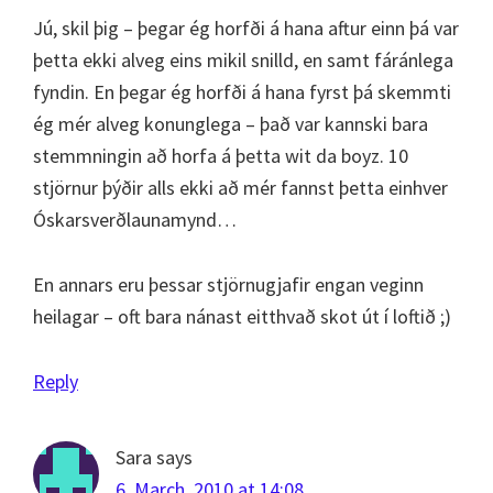
Jú, skil þig – þegar ég horfði á hana aftur einn þá var
þetta ekki alveg eins mikil snilld, en samt fáránlega
fyndin. En þegar ég horfði á hana fyrst þá skemmti
ég mér alveg konunglega – það var kannski bara
stemmningin að horfa á þetta wit da boyz. 10
stjörnur þýðir alls ekki að mér fannst þetta einhver
Óskarsverðlaunamynd…
En annars eru þessar stjörnugjafir engan veginn
heilagar – oft bara nánast eitthvað skot út í loftið ;)
Reply
Sara
says
6. March, 2010 at 14:08