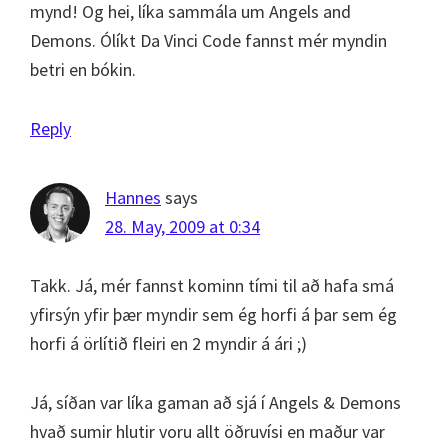
mynd! Og hei, líka sammála um Angels and
Demons. Ólíkt Da Vinci Code fannst mér myndin
betri en bókin.
Reply
Hannes
says
28. May, 2009 at 0:34
Takk. Já, mér fannst kominn tími til að hafa smá
yfirsýn yfir þær myndir sem ég horfi á þar sem ég
horfi á örlítið fleiri en 2 myndir á ári ;)
Já, síðan var líka gaman að sjá í Angels & Demons
hvað sumir hlutir voru allt öðruvísi en maður var