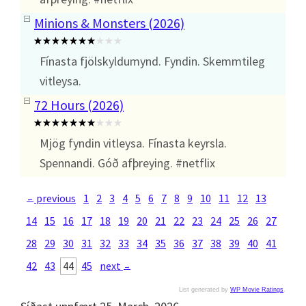
Minions & Monsters (2026)
Fínasta fjölskyldumynd. Fyndin. Skemmtileg
vitleysa.
72 Hours (2026)
Mjög fyndin vitleysa. Fínasta keyrsla.
Spennandi. Góð afþreying. #netflix
previous
1
2
3
4
5
6
7
8
9
10
11
12
13
←
14
15
16
17
18
19
20
21
22
23
24
25
26
27
28
29
30
31
32
33
34
35
36
37
38
39
40
41
42
43
44
45
next
→
List generated by
WP Movie Ratings
.