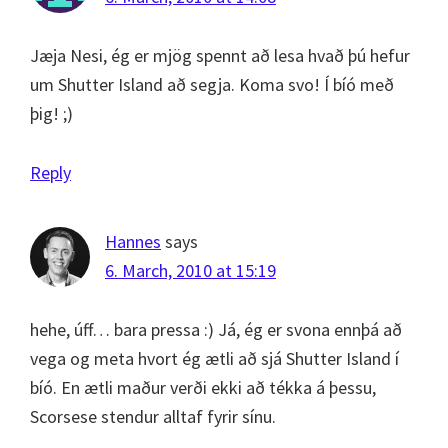
Jæja Nesi, ég er mjög spennt að lesa hvað þú hefur
um Shutter Island að segja. Koma svo! Í bíó með
þig! ;)
Reply
Hannes
says
6. March, 2010 at 15:19
hehe, úff… bara pressa :) Já, ég er svona ennþá að
vega og meta hvort ég ætli að sjá Shutter Island í
bíó. En ætli maður verði ekki að tékka á þessu,
Scorsese stendur alltaf fyrir sínu.