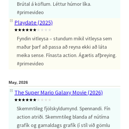
Brútal á köflum. Léttur húmor líka.
#primevideo
Playdate (2025)
Fyndin vitleysa – stundum mikil vitleysa sem
maður þarf að passa að reyna ekki að láta
meika sense. Fínasta action. Ágætis afþreying.
#primevideo
May, 2026
The Super Mario Galaxy Movie (2026)
Skemmtileg fjölskyldumynd. Spennandi. Fín
action atriði. Skemmtileg blanda af nútíma
grafík og gamaldags grafík (í stíl við gömlu