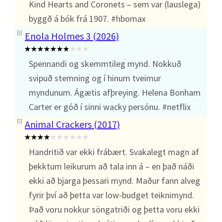
Kind Hearts and Coronets – sem var (lauslega)
byggð á bók frá 1907. #hbomax
Enola Holmes 3 (2026)
Spennandi og skemmtileg mynd. Nokkuð
svipuð stemning og í hinum tveimur
myndunum. Ágætis afþreying. Helena Bonham
Carter er góð í sinni wacky persónu. #netflix
Animal Crackers (2017)
Handritið var ekki frábært. Svakalegt magn af
þekktum leikurum að tala inn á – en það náði
ekki að bjarga þessari mynd. Maður fann alveg
fyrir því að þetta var low-budget teiknimynd.
Það voru nokkur söngatriði og þetta voru ekki