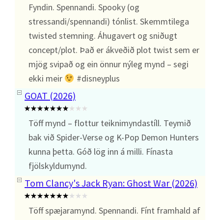
Fyndin. Spennandi. Spooky (og
stressandi/spennandi) tónlist. Skemmtilega
twisted stemning. Áhugavert og sniðugt
concept/plot. Það er ákveðið plot twist sem er
mjög svipað og ein önnur nýleg mynd – segi
ekki meir
#disneyplus
GOAT (2026)
Töff mynd – flottur teiknimyndastíll. Teymið
bak við Spider-Verse og K-Pop Demon Hunters
kunna þetta. Góð lög inn á milli. Fínasta
fjölskyldumynd.
Tom Clancy's Jack Ryan: Ghost War (2026)
Töff spæjaramynd. Spennandi. Fínt framhald af