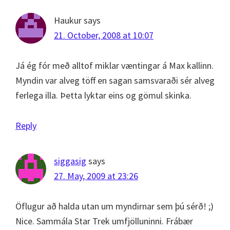
Haukur
says
21. October, 2008 at 10:07
Já ég fór með alltof miklar væntingar á Max kallinn.
Myndin var alveg töff en sagan samsvaraði sér alveg
ferlega illa. Þetta lyktar eins og gömul skinka.
Reply
siggasig
says
27. May, 2009 at 23:26
Öflugur að halda utan um myndirnar sem þú sérð! ;)
Nice. Sammála Star Trek umfjölluninni. Frábær