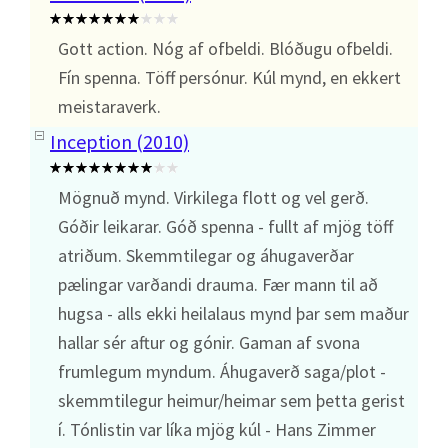
Gott action. Nóg af ofbeldi. Blóðugu ofbeldi.
Fín spenna. Töff persónur. Kúl mynd, en ekkert
meistaraverk.
Inception (2010)
Mögnuð mynd. Virkilega flott og vel gerð.
Góðir leikarar. Góð spenna - fullt af mjög töff
atriðum. Skemmtilegar og áhugaverðar
pælingar varðandi drauma. Fær mann til að
hugsa - alls ekki heilalaus mynd þar sem maður
hallar sér aftur og gónir. Gaman af svona
frumlegum myndum. Áhugaverð saga/plot -
skemmtilegur heimur/heimar sem þetta gerist
í. Tónlistin var líka mjög kúl - Hans Zimmer