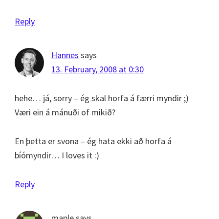
Reply
Hannes
says
13. February, 2008 at 0:30
hehe… já, sorry – ég skal horfa á færri myndir ;)
Væri ein á mánuði of mikið?
En þetta er svona – ég hata ekki að horfa á
bíómyndir… I loves it :)
Reply
maple
says