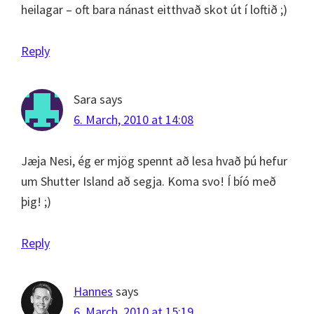
heilagar – oft bara nánast eitthvað skot út í loftið ;)
Reply
Sara
says
6. March, 2010 at 14:08
Jæja Nesi, ég er mjög spennt að lesa hvað þú hefur
um Shutter Island að segja. Koma svo! Í bíó með
þig! ;)
Reply
Hannes
says
6. March, 2010 at 15:19