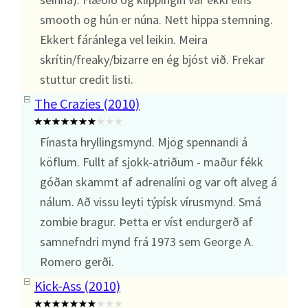
smooth og hún er núna. Nett hippa stemning.
Ekkert fáránlega vel leikin. Meira
skrítin/freaky/bizarre en ég bjóst við. Frekar
stuttur credit listi.
The Crazies (2010)
Fínasta hryllingsmynd. Mjög spennandi á
köflum. Fullt af sjokk-atriðum - maður fékk
góðan skammt af adrenalíni og var oft alveg á
nálum. Að vissu leyti týpísk vírusmynd. Smá
zombie bragur. Þetta er víst endurgerð af
samnefndri mynd frá 1973 sem George A.
Romero gerði.
Kick-Ass (2010)