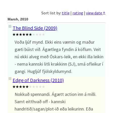
↑
Sort list by:
title
|
rating
|
view date
March, 2010
The Blind Side (2009)
Voða ljúf mynd. Ekki eins væmin og maður
gæti búist við. Ágætlega fyndin á köflum. Veit
nú ekki alveg með Óskars-leik, en ekki illa leikin
- nema kannski litli krakkinn (SJ), smá ofleikur í
gangi. Hugljúf fjölskyldumynd.
Edge of Darkness (2010)
Nokkuð spennandi. Ágætt action inn á milli.
Samt eitthvað off - kannski
handritið/sagan/plot-ið eða leikurinn. Eða