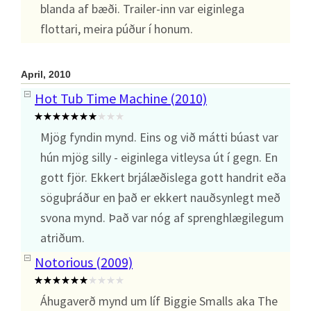
blanda af bæði. Trailer-inn var eiginlega
flottari, meira púður í honum.
April, 2010
Hot Tub Time Machine (2010)
Mjög fyndin mynd. Eins og við mátti búast var
hún mjög silly - eiginlega vitleysa út í gegn. En
gott fjör. Ekkert brjálæðislega gott handrit eða
söguþráður en það er ekkert nauðsynlegt með
svona mynd. Það var nóg af sprenghlægilegum
atriðum.
Notorious (2009)
Áhugaverð mynd um líf Biggie Smalls aka The