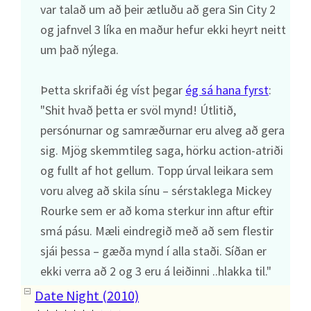
var talað um að þeir ætluðu að gera Sin City 2
og jafnvel 3 líka en maður hefur ekki heyrt neitt
um það nýlega.
Þetta skrifaði ég víst þegar
ég sá hana fyrst
:
"Shit hvað þetta er svöl mynd! Útlitið,
persónurnar og samræðurnar eru alveg að gera
sig. Mjög skemmtileg saga, hörku action-atriði
og fullt af hot gellum. Topp úrval leikara sem
voru alveg að skila sínu – sérstaklega Mickey
Rourke sem er að koma sterkur inn aftur eftir
smá pásu. Mæli eindregið með að sem flestir
sjái þessa – gæða mynd í alla staði. Síðan er
ekki verra að 2 og 3 eru á leiðinni ..hlakka til."
Date Night (2010)