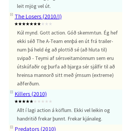
leit mjög vel út.
The Losers (2010/I)
Kúl mynd. Gott action. Góð skemmtun. Ég hef
ekki séð The A-Team ennþá en út frá trailer-
num þá held ég að plottið sé (að hluta til)
svipað - Teymi af sérsveitamönnum sem eru
útskúfaðir og þurfa að bjarga sér sjálfir til að
hreinsa mannorð sitt með ýmsum (extreme)
aðferðum.
Killers (2010)
Allt í lagi action á köflum. Ekki vel leikin og
handritið frekar þunnt. Frekar kjánaleg.
Predators (2010)