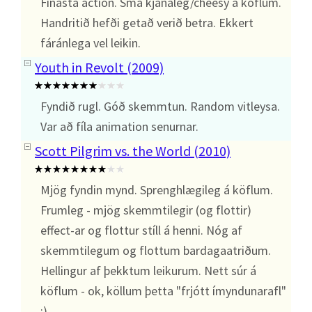
Fínasta action. Smá kjánaleg/cheesy á köflum.
Handritið hefði getað verið betra. Ekkert
fáránlega vel leikin.
Youth in Revolt (2009)
Fyndið rugl. Góð skemmtun. Random vitleysa.
Var að fíla animation senurnar.
Scott Pilgrim vs. the World (2010)
Mjög fyndin mynd. Sprenghlægileg á köflum.
Frumleg - mjög skemmtilegir (og flottir)
effect-ar og flottur stíll á henni. Nóg af
skemmtilegum og flottum bardagaatriðum.
Hellingur af þekktum leikurum. Nett súr á
köflum - ok, köllum þetta "frjótt ímyndunarafl"
:)