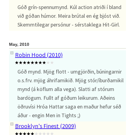
Góð grín-spennumynd. Kúl action atriði í bland
við góðan húmor. Meira brútal en ég bjóst við.
Skemmtilegar persónur - sérstaklega Hit-Girl.
May, 2010
Robin Hood (2010)
Góð mynd. Mjög flott - umgjörðin, búningarnir
o.s.frv. mjög áhrifamikið. Mjög stór/íburðamikil
mynd (á köflum alla vega). Slatti af stórum
bardögum. Fullt af góðum leikurum. Aðeins
öðruvísi Hróa Hattar saga en maður hefur séð
áður - engin Men in Tights ;)
Brooklyn's Finest (2009)