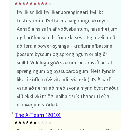
Þvílík snilld! Þvílíkar sprengingar! Þvílíkt
testosterón! Þetta er alveg mögnuð mynd.
Annað eins safn af vöðvabúntum, hasarhetjum
og harðhausum hefur ekki sést. Ég mæli með
að fara á power-sýningu - krafturinn/bassinn í
þessum byssum og sprengingum er algjör
snilld. Virkilega góð skemmtun - rússíbani af
sprengingum og byssubardögum. Nett fyndin
líka á köflum (vísvitandi eða ekki). Það þarf
varla að nefna að með svona mynd býst maður
við ekki við mjög innihaldsríku handriti eða
einhverjum stórleik.
The A-Team (2010)