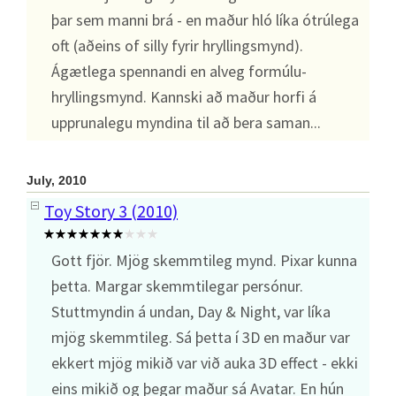
þar sem manni brá - en maður hló líka ótrúlega
oft (aðeins of silly fyrir hryllingsmynd).
Ágætlega spennandi en alveg formúlu-
hryllingsmynd. Kannski að maður horfi á
upprunalegu myndina til að bera saman...
July, 2010
Toy Story 3 (2010)
Gott fjör. Mjög skemmtileg mynd. Pixar kunna
þetta. Margar skemmtilegar persónur.
Stuttmyndin á undan, Day & Night, var líka
mjög skemmtileg. Sá þetta í 3D en maður var
ekkert mjög mikið var við auka 3D effect - ekki
eins mikið og þegar maður sá Avatar. En hún