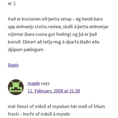
er :)
Það er kosturinn við þetta setup – ég hendi bara
upp einhverju stuttu review, skelli á þetta einhverjar
stjörnur (bara svona gut feeling) og þá er það
komið. Ekkert að tefja mig á óþarfa blaðri eða
djúpum pælingum.
Reply
maple
says
11. February, 2008 at 21:28
mér finnst of mikið af myndum hér með of litlum
fresti – horfir of mikið á myndir