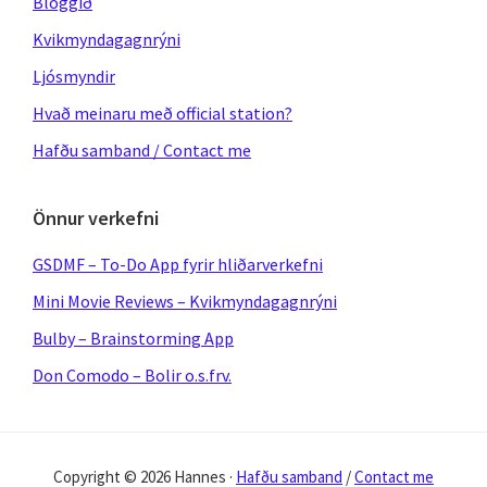
Bloggið
Kvikmyndagagnrýni
Ljósmyndir
Hvað meinaru með official station?
Hafðu samband / Contact me
Önnur verkefni
GSDMF – To-Do App fyrir hliðarverkefni
Mini Movie Reviews – Kvikmyndagagnrýni
Bulby – Brainstorming App
Don Comodo – Bolir o.s.frv.
Copyright © 2026 Hannes ·
Hafðu samband
/
Contact me