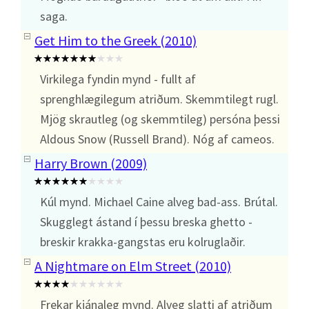
saga.
Get Him to the Greek (2010)
Virkilega fyndin mynd - fullt af
sprenghlægilegum atriðum. Skemmtilegt rugl.
Mjög skrautleg (og skemmtileg) persóna þessi
Aldous Snow (Russell Brand). Nóg af cameos.
Harry Brown (2009)
Kúl mynd. Michael Caine alveg bad-ass. Brútal.
Skugglegt ástand í þessu breska ghetto -
breskir krakka-gangstas eru kolruglaðir.
A Nightmare on Elm Street (2010)
Frekar kjánaleg mynd. Alveg slatti af atriðum