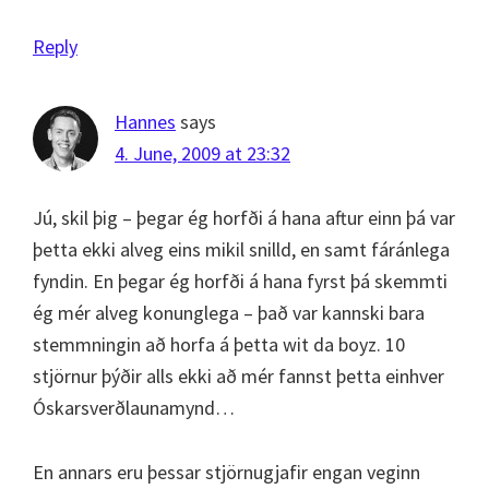
Reply
Hannes
says
4. June, 2009 at 23:32
Jú, skil þig – þegar ég horfði á hana aftur einn þá var
þetta ekki alveg eins mikil snilld, en samt fáránlega
fyndin. En þegar ég horfði á hana fyrst þá skemmti
ég mér alveg konunglega – það var kannski bara
stemmningin að horfa á þetta wit da boyz. 10
stjörnur þýðir alls ekki að mér fannst þetta einhver
Óskarsverðlaunamynd…
En annars eru þessar stjörnugjafir engan veginn