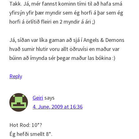
Takk. Já, mér fannst kominn tími til að hafa smá
yfirsýn yfir þær myndir sem ég horfi á þar sem ég
horfi á örlítið fleiri en 2 myndir á ári ;)
Já, síðan var líka gaman að sjá í Angels & Demons
hvað sumir hlutir voru allt öðruvísi en maður var
búinn að ímynda sér þegar maður las bókina :)
Reply
Geiri
says
4. June, 2009 at 16:36
Hot Rod: 10*?
Ég hefði smellt 8*.