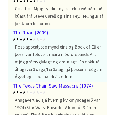
Gott fjör. Mjög fyndin mynd - ekki við öðru að
búast frá Steve Carell og Tina Fey. Hellingur af
þekktum leikurum.
The Road (2009)
Post-apocalypse mynd eins og Book of Eli en
þessi var töluvert meira niðurdrepandi. Allt
mjög grámyglulegt og ömurlegt. En nokkuð
áhugaverð saga/ferðalag hjá þessum feðgum.
Ágætlega spennandi á köflum.
The Texas Chain Saw Massacre (1974)
Áhugavert að sjá hvernig kvikmyndagerð var
1974 (Star Wars: Episode IV kom út 3 árum
seinna). Flæðið og klippingin var ekki eins