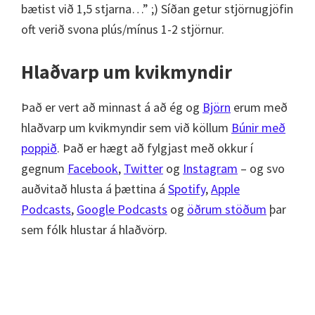
bætist við 1,5 stjarna…” ;) Síðan getur stjörnugjöfin
oft verið svona plús/mínus 1-2 stjörnur.
Hlaðvarp um kvikmyndir
Það er vert að minnast á að ég og
Björn
erum með
hlaðvarp um kvikmyndir sem við köllum
Búnir með
poppið
. Það er hægt að fylgjast með okkur í
gegnum
Facebook
,
Twitter
og
Instagram
– og svo
auðvitað hlusta á þættina á
Spotify
,
Apple
Podcasts
,
Google Podcasts
og
öðrum stöðum
þar
sem fólk hlustar á hlaðvörp.