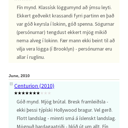
Fín mynd. Klassísk löggumynd að ýmsu leyti.
Ekkert geðveikt krassandi fyrri partinn en það
var góð keyrsla í lokinn, góð spenna. Sögurnar
(persónurnar) tengdust ekkert mjög mikið
nema alveg í lokinn. Fær mann ekki beint til að
vilja vera lögga (í Brooklyn) - persónurnar eru
allar í ruglinu.
June, 2010
Centurion (2010)
Góð mynd. Mjög brútal. Bresk framleiðsla -
ekki þessi týpíski Hollywood bragur. Vel gerð.
Flott landslag - minnti smá á íslenskt landslag.
Mögnuð bardagaatriði - blóð út um allt. Fín