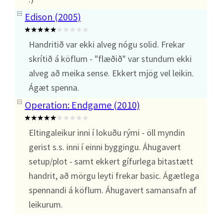
Edison (2005)
Handritið var ekki alveg nógu solid. Frekar
skrítið á köflum - "flæðið" var stundum ekki
alveg að meika sense. Ekkert mjög vel leikin.
Ágæt spenna.
Operation: Endgame (2010)
Eltingaleikur inni í lokuðu rými - öll myndin
gerist s.s. inni í einni byggingu. Áhugavert
setup/plot - samt ekkert gífurlega bitastætt
handrit, að mörgu leyti frekar basic. Ágætlega
spennandi á köflum. Áhugavert samansafn af
leikurum.