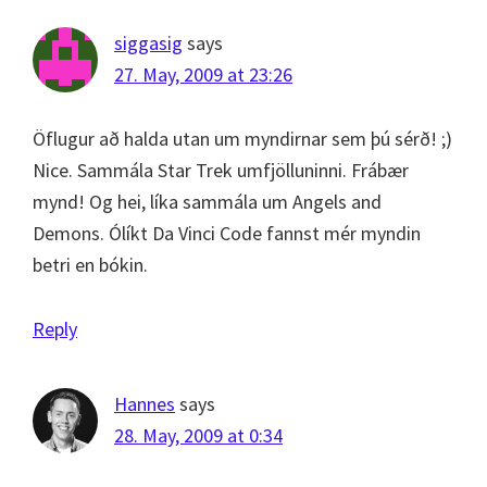
siggasig
says
27. May, 2009 at 23:26
Öflugur að halda utan um myndirnar sem þú sérð! ;)
Nice. Sammála Star Trek umfjölluninni. Frábær
mynd! Og hei, líka sammála um Angels and
Demons. Ólíkt Da Vinci Code fannst mér myndin
betri en bókin.
Reply
Hannes
says
28. May, 2009 at 0:34