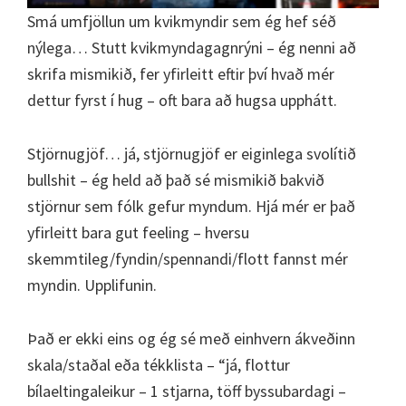
Smá umfjöllun um kvikmyndir sem ég hef séð
nýlega… Stutt kvikmyndagagnrýni – ég nenni að
skrifa mismikið, fer yfirleitt eftir því hvað mér
dettur fyrst í hug – oft bara að hugsa upphátt.
Stjörnugjöf… já, stjörnugjöf er eiginlega svolítið
bullshit – ég held að það sé mismikið bakvið
stjörnur sem fólk gefur myndum. Hjá mér er það
yfirleitt bara gut feeling – hversu
skemmtileg/fyndin/spennandi/flott fannst mér
myndin. Upplifunin.
Það er ekki eins og ég sé með einhvern ákveðinn
skala/staðal eða tékklista – “já, flottur
bílaeltingaleikur – 1 stjarna, töff byssubardagi –