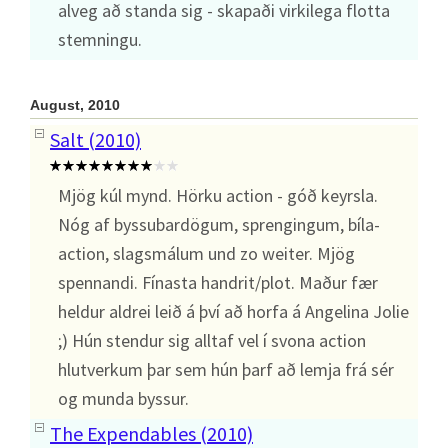
alveg að standa sig - skapaði virkilega flotta
stemningu.
August, 2010
Salt (2010)
Mjög kúl mynd. Hörku action - góð keyrsla.
Nóg af byssubardögum, sprengingum, bíla-
action, slagsmálum und zo weiter. Mjög
spennandi. Fínasta handrit/plot. Maður fær
heldur aldrei leið á því að horfa á Angelina Jolie
;) Hún stendur sig alltaf vel í svona action
hlutverkum þar sem hún þarf að lemja frá sér
og munda byssur.
The Expendables (2010)