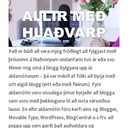
Það er búið að vera mjög fróðlegt að fylgjast með
þróuninni á hlaðvörpum undanfarin tvö ár eða svo.
Minnir mig smá á blogg-bylgjuna upp úr
aldamótunum – þá var mikið af fólki að byrja með
sitt eigið blogg (eitt eða með fleirum). Fyrir
aldamótin voru vissulega ýmsir byrjaðir að blogga
sem voru með þekkinguna til að nota sérsniðna
lausn. En eftir aldamótin fóru kerfi eins og Blogger,
Movable Type, WordPress, BlogCentral o.s.frv. að
poppa upp sem gerði það auðveldara og