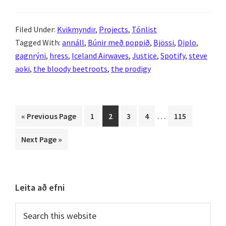
2019
–
Filed Under:
Kvikmyndir
,
Projects
,
Tónlist
Tónlist
Tagged With:
annáll
,
Búnir með poppið
,
Bjössi
,
Diplo
,
&
gagnrýni
,
hress
,
Iceland Airwaves
,
Justice
,
Spotify
,
steve
kvikmyndir
aoki
,
the bloody beetroots
,
the prodigy
Interim
…
Go
Page
Page
Page
Page
Page
«
Previous Page
1
2
3
4
115
pages
to
Go
Next Page »
omitted
to
Primary
Leita að efni
Sidebar
Search
this