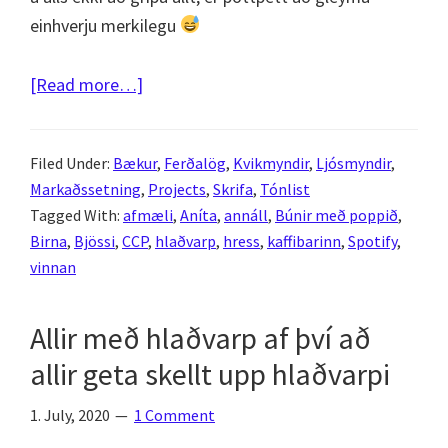
einhverju merkilegu
about
[Read more…]
2020
í
Filed Under:
Bækur
,
Ferðalög
,
Kvikmyndir
,
Ljósmyndir
,
baksýnisspeglinum
Markaðssetning
,
Projects
,
Skrifa
,
Tónlist
Tagged With:
afmæli
,
Aníta
,
annáll
,
Búnir með poppið
,
Birna
,
Bjössi
,
CCP
,
hlaðvarp
,
hress
,
kaffibarinn
,
Spotify
,
vinnan
Allir með hlaðvarp af því að
allir geta skellt upp hlaðvarpi
1. July, 2020
1 Comment