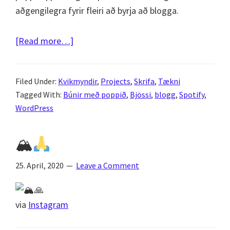
aðgengilegra fyrir fleiri að byrja að blogga.
about
[Read more…]
Allir
með
Filed Under:
Kvikmyndir
,
Projects
,
Skrifa
,
Tækni
hlaðvarp
Tagged With:
Búnir með poppið
,
Bjössi
,
blogg
,
Spotify
,
af
WordPress
því
að
🏔
allir
geta
25. April, 2020
Leave a Comment
skellt
upp
hlaðvarpi
via
Instagram