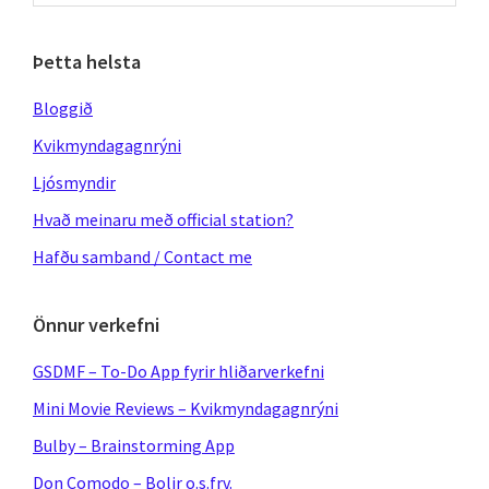
website
Þetta helsta
Bloggið
Kvikmyndagagnrýni
Ljósmyndir
Hvað meinaru með official station?
Hafðu samband / Contact me
Önnur verkefni
GSDMF – To-Do App fyrir hliðarverkefni
Mini Movie Reviews – Kvikmyndagagnrýni
Bulby – Brainstorming App
Don Comodo – Bolir o.s.frv.