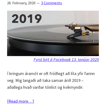
26. February, 2020
3 Comments
Fyrst birt á Facebook 13. janúar 2020
Í kringum áramót er oft fróðlegt að líta yfir farinn
veg. Mig langaði að taka saman árið 2019 –
aðallega hvað varðar tónlist og kvikmyndir.
about
[Read more…]