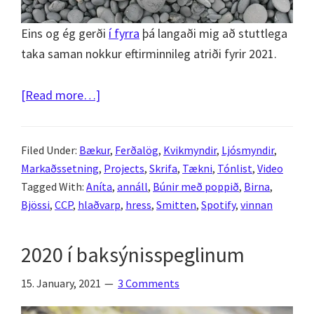
Eins og ég gerði
í fyrra
þá langaði mig að stuttlega
taka saman nokkur eftirminnileg atriði fyrir 2021.
about
[Read more…]
2021
–
Filed Under:
Bækur
,
Ferðalög
,
Kvikmyndir
,
Ljósmyndir
,
stiklað á
Markaðssetning
,
Projects
,
Skrifa
,
Tækni
,
Tónlist
,
Video
stóru
Tagged With:
Aníta
,
annáll
,
Búnir með poppið
,
Birna
,
Bjössi
,
CCP
,
hlaðvarp
,
hress
,
Smitten
,
Spotify
,
vinnan
2020 í baksýnisspeglinum
15. January, 2021
3 Comments