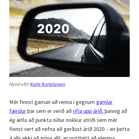
Mynd eftir
Kalle Kortelainen
Mér finnst gaman að renna í gegnum
gamlar
færslur
þar sem er verið að
rifja upp árið
, þannig að
ég ætla að punkta niður nokkur atriði sem mér
finnst vert að nefna að gerðust árið 2020 – en þetta
á alls ekki að grípa allt, er pottþétt að gleyma