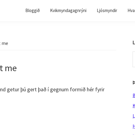
Bloggið
Kvikmyndagagnrýni
Ljósmyndir
Hvað
L
t me
S
t
t me
w
and getur þú gert það í gegnum formið hér fyrir
B
K
L
H