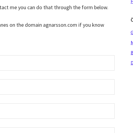
H
ntact me you can do that through the form below.
annes on the domain agnarsson.com if you know
G
M
B
D