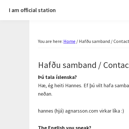
Skip
Skip
Skip
Skip
I am official station
to
to
to
to
Ljósmyndir,
primary
main
primary
footer
kvikmyndagagnrýni,
navigation
content
sidebar
ferðasögur,
You are here:
Home
/
Hafðu samband / Contac
fréttir
af
Hannesi
Hafðu samband / Contac
og
annað
Þú tala íslenska?
skemmtilegt
Hæ, ég heiti Hannes. Ef þú vilt hafa samb
:)
neðan.
hannes (hjá) agnarsson.com virkar líka :)
The English you speak?