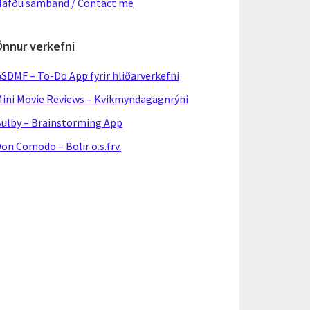
afðu samband / Contact me
Önnur verkefni
SDMF – To-Do App fyrir hliðarverkefni
ini Movie Reviews – Kvikmyndagagnrýni
ulby – Brainstorming App
on Comodo – Bolir o.s.frv.