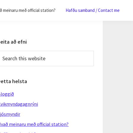
 meinaru með official station?
Hafðu samband / Contact me
Primary
eita að efni
Sidebar
earch
his
ebsite
Þetta helsta
loggið
vikmyndagagnrýni
jósmyndir
vað meinaru með official station?