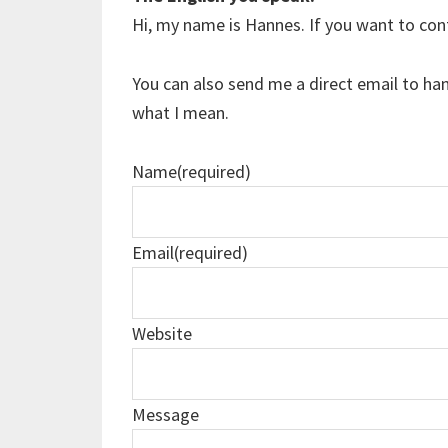
Hi, my name is Hannes. If you want to co
You can also send me a direct email to h
what I mean.
Name
(required)
Email
(required)
Website
Message