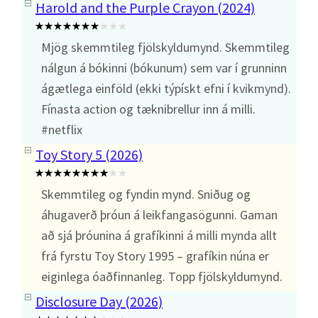
Harold and the Purple Crayon (2024)
Mjög skemmtileg fjölskyldumynd. Skemmtileg
nálgun á bókinni (bókunum) sem var í grunninn
ágætlega einföld (ekki týpískt efni í kvikmynd).
Fínasta action og tæknibrellur inn á milli.
#netflix
Toy Story 5 (2026)
Skemmtileg og fyndin mynd. Sniðug og
áhugaverð þróun á leikfangasögunni. Gaman
að sjá þróunina á grafíkinni á milli mynda allt
frá fyrstu Toy Story 1995 – grafíkin núna er
eiginlega óaðfinnanleg. Topp fjölskyldumynd.
Disclosure Day (2026)