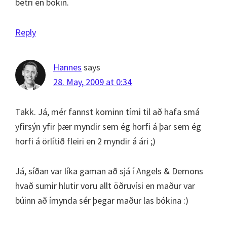
betri en bókin.
Reply
Hannes
says
28. May, 2009 at 0:34
Takk. Já, mér fannst kominn tími til að hafa smá
yfirsýn yfir þær myndir sem ég horfi á þar sem ég
horfi á örlítið fleiri en 2 myndir á ári ;)
Já, síðan var líka gaman að sjá í Angels & Demons
hvað sumir hlutir voru allt öðruvísi en maður var
búinn að ímynda sér þegar maður las bókina :)