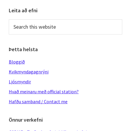
Primary
Leita að efni
Sidebar
Search
this
website
Þetta helsta
Bloggið
Kvikmyndagagnrýni
Ljósmyndir
Hvað meinaru með official station?
Hafðu samband / Contact me
Önnur verkefni