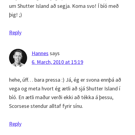
um Shutter Island að segja. Koma svo! Í bíó með
þig! ;)
Reply
Hannes
says
6. March, 2010 at 15:19
hehe, úff… bara pressa :) Já, ég er svona ennþá að
vega og meta hvort ég ætli að sjá Shutter Island í
bíó. En ætli maður verði ekki að tékka á þessu,
Scorsese stendur alltaf fyrir sínu.
Reply