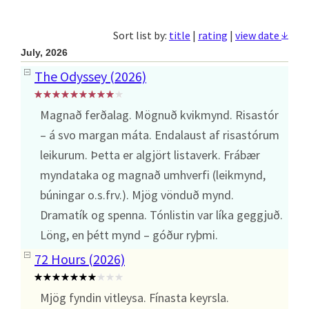
↓
Sort list by:
title
|
rating
|
view date
July, 2026
The Odyssey (2026)
Magnað ferðalag. Mögnuð kvikmynd. Risastór
– á svo margan máta. Endalaust af risastórum
leikurum. Þetta er algjört listaverk. Frábær
myndataka og magnað umhverfi (leikmynd,
búningar o.s.frv.). Mjög vönduð mynd.
Dramatík og spenna. Tónlistin var líka geggjuð.
Löng, en þétt mynd – góður ryþmi.
72 Hours (2026)
Mjög fyndin vitleysa. Fínasta keyrsla.