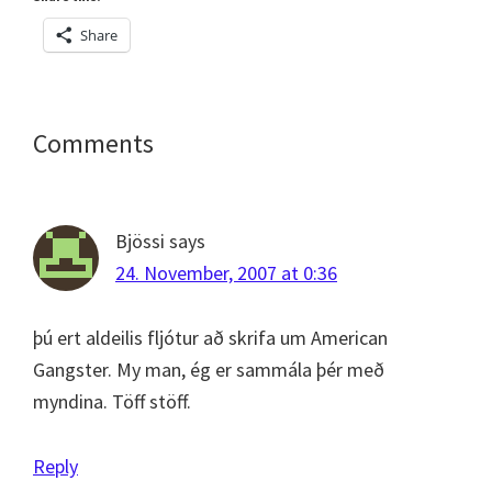
Share
Reader
Comments
Interactions
Bjössi
says
24. November, 2007 at 0:36
þú ert aldeilis fljótur að skrifa um American
Gangster. My man, ég er sammála þér með
myndina. Töff stöff.
Reply