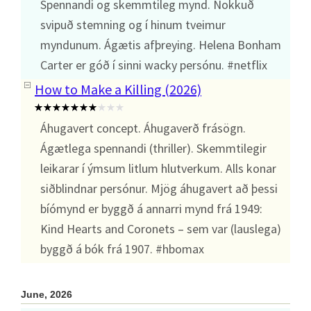
Spennandi og skemmtileg mynd. Nokkuð
svipuð stemning og í hinum tveimur
myndunum. Ágætis afþreying. Helena Bonham
Carter er góð í sinni wacky persónu. #netflix
How to Make a Killing (2026)
Áhugavert concept. Áhugaverð frásögn.
Ágætlega spennandi (thriller). Skemmtilegir
leikarar í ýmsum litlum hlutverkum. Alls konar
siðblindnar persónur. Mjög áhugavert að þessi
bíómynd er byggð á annarri mynd frá 1949:
Kind Hearts and Coronets – sem var (lauslega)
byggð á bók frá 1907. #hbomax
June, 2026