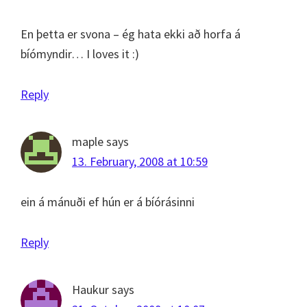
En þetta er svona – ég hata ekki að horfa á
bíómyndir… I loves it :)
Reply
maple
says
13. February, 2008 at 10:59
ein á mánuði ef hún er á bíórásinni
Reply
Haukur
says