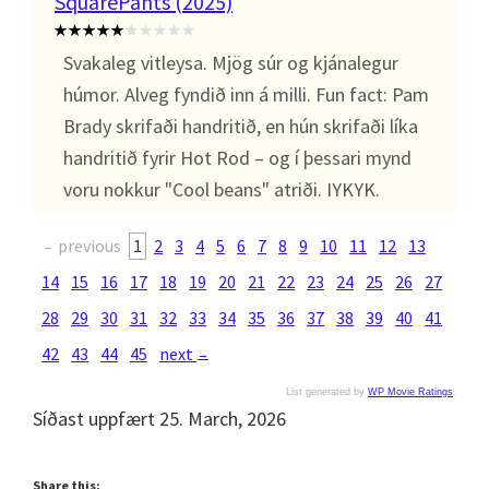
SquarePants (2025)
Svakaleg vitleysa. Mjög súr og kjánalegur
húmor. Alveg fyndið inn á milli. Fun fact: Pam
Brady skrifaði handritið, en hún skrifaði líka
handritið fyrir Hot Rod – og í þessari mynd
voru nokkur "Cool beans" atriði. IYKYK.
previous
1
2
3
4
5
6
7
8
9
10
11
12
13
←
14
15
16
17
18
19
20
21
22
23
24
25
26
27
28
29
30
31
32
33
34
35
36
37
38
39
40
41
42
43
44
45
next
→
List generated by
WP Movie Ratings
.
Síðast uppfært 25. March, 2026
Share this: