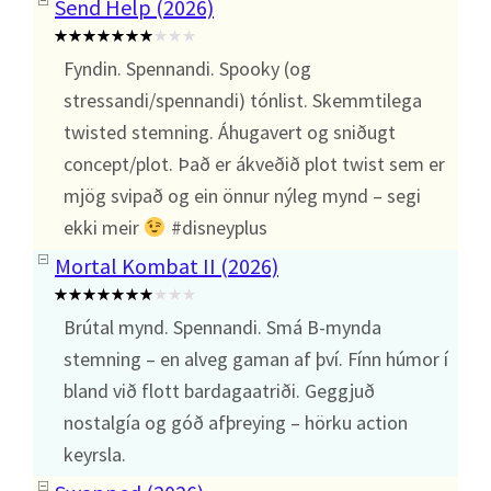
Send Help (2026)
Fyndin. Spennandi. Spooky (og
stressandi/spennandi) tónlist. Skemmtilega
twisted stemning. Áhugavert og sniðugt
concept/plot. Það er ákveðið plot twist sem er
mjög svipað og ein önnur nýleg mynd – segi
ekki meir
#disneyplus
Mortal Kombat II (2026)
Brútal mynd. Spennandi. Smá B-mynda
stemning – en alveg gaman af því. Fínn húmor í
bland við flott bardagaatriði. Geggjuð
nostalgía og góð afþreying – hörku action
keyrsla.