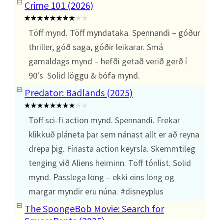
Crime 101 (2026)
Töff mynd. Töff myndataka. Spennandi – góður
thriller, góð saga, góðir leikarar. Smá
gamaldags mynd – hefði getað verið gerð í
90's. Solid löggu & bófa mynd.
Predator: Badlands (2025)
Töff sci-fi action mynd. Spennandi. Frekar
klikkuð pláneta þar sem nánast allt er að reyna
drepa þig. Fínasta action keyrsla. Skemmtileg
tenging við Aliens heiminn. Töff tónlist. Solid
mynd. Passlega löng – ekki eins löng og
margar myndir eru núna. #disneyplus
The SpongeBob Movie: Search for