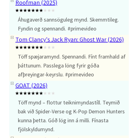
Roofman (2025)
Áhugaverð sannsöguleg mynd. Skemmtileg.
Fyndin og spennandi. #primevideo
Tom Clancy's Jack Ryan: Ghost War (2026)
Töff spæjaramynd. Spennandi. Fínt framhald af
þáttunum. Passlega löng fyrir góða
afþreyingar-keyrslu. #primevideo
GOAT (2026)
Töff mynd – flottur teiknimyndastíll. Teymið
bak við Spider-Verse og K-Pop Demon Hunters
kunna þetta. Góð lög inn á milli. Fínasta
fjölskyldumynd.