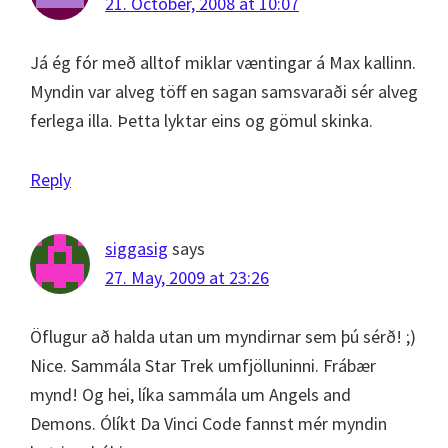
21. October, 2008 at 10:07
Já ég fór með alltof miklar væntingar á Max kallinn.
Myndin var alveg töff en sagan samsvaraði sér alveg
ferlega illa. Þetta lyktar eins og gömul skinka.
Reply
siggasig
says
27. May, 2009 at 23:26
Öflugur að halda utan um myndirnar sem þú sérð! ;)
Nice. Sammála Star Trek umfjölluninni. Frábær
mynd! Og hei, líka sammála um Angels and
Demons. Ólíkt Da Vinci Code fannst mér myndin