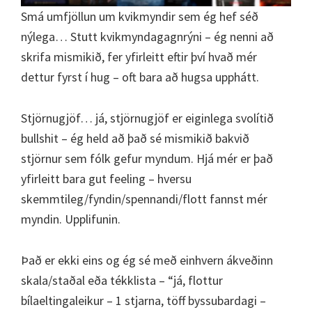
Smá umfjöllun um kvikmyndir sem ég hef séð
nýlega… Stutt kvikmyndagagnrýni – ég nenni að
skrifa mismikið, fer yfirleitt eftir því hvað mér
dettur fyrst í hug – oft bara að hugsa upphátt.
Stjörnugjöf… já, stjörnugjöf er eiginlega svolítið
bullshit – ég held að það sé mismikið bakvið
stjörnur sem fólk gefur myndum. Hjá mér er það
yfirleitt bara gut feeling – hversu
skemmtileg/fyndin/spennandi/flott fannst mér
myndin. Upplifunin.
Það er ekki eins og ég sé með einhvern ákveðinn
skala/staðal eða tékklista – “já, flottur
bílaeltingaleikur – 1 stjarna, töff byssubardagi –