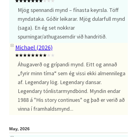
Mjög spennandi mynd – fínasta keyrsla. Töff
myndataka. Góðir leikarar. Mjög dularfull mynd
(saga). En ég set nokkrar
spurningar/athugasemdir við handritið.
Michael (2026)
Áhugaverð og grípandi mynd. Eitt og annað
„fyrir minn tíma“ sem ég vissi ekki almennilega
af. Legendary lög. Legendary dansar.
Legendary tónlistarmyndbönd. Myndin endar
1988 á "His story continues" og það er verið að
vinna í framhaldsmynd...
May, 2026