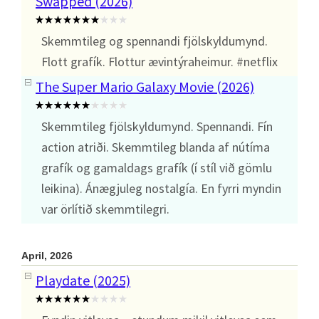
Swapped (2026)
Skemmtileg og spennandi fjölskyldumynd.
Flott grafík. Flottur ævintýraheimur. #netflix
The Super Mario Galaxy Movie (2026)
Skemmtileg fjölskyldumynd. Spennandi. Fín
action atriði. Skemmtileg blanda af nútíma
grafík og gamaldags grafík (í stíl við gömlu
leikina). Ánægjuleg nostalgía. En fyrri myndin
var örlítið skemmtilegri.
April, 2026
Playdate (2025)