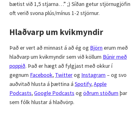
bætist við 1,5 stjarna…” ;) Síðan getur stjörnugjöfin
oft verið svona plús/mínus 1-2 stjörnur.
Hlaðvarp um kvikmyndir
Það er vert að minnast á að ég og
Björn
erum með
hlaðvarp um kvikmyndir sem við köllum
Búnir með
poppið
. Það er hægt að fylgjast með okkur í
gegnum
Facebook
,
Twitter
og
Instagram
– og svo
auðvitað hlusta á þættina á
Spotify
,
Apple
Podcasts
,
Google Podcasts
og
öðrum stöðum
þar
sem fólk hlustar á hlaðvörp.