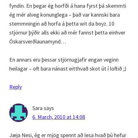
fyndin. En þegar ég horfði á hana fyrst þá skemmti
ég mér alveg konunglega – það var kannski bara
stemmningin að horfa á þetta wit da boyz. 10
stjörnur þýðir alls ekki að mér fannst þetta einhver
Óskarsverðlaunamynd…
En annars eru þessar stjörnugjafir engan veginn
heilagar – oft bara nánast eitthvað skot út í loftið ;)
Reply
Sara
says
6. March, 2010 at 14:08
Jæja Nesi, ég er mjög spennt að lesa hvað þú hefur