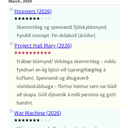
March, 2026
Hoppers (2026)
Skemmtileg og spennandi fjölskyldumynd.
Fyndið concept. Fin skilaboð (áróður).
Project Hail Mary (2026)
Frábær bíómynd! Virkilega skemmtileg – miklu
fyndnari en ég bjóst við (sprenghlægileg á
köflum). Spennandi og áhugaverð
vísindaskáldsaga – flottur heimur sem var búið
að skapa. Góð dýnamík á milli persóna og gott
handrit.
War Machine (2026)