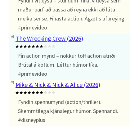
Fyndin vitleysa – stundum mikil vitleysa sem
maður þarf að passa að reyna ekki að láta
meika sense. Fínasta action. Ágætis afþreying.
#primevideo
The Wrecking Crew (2026)
Fín action mynd – nokkur töff action atriði.
Brútal á köflum. Léttur húmor líka.
#primevideo
Mike & Nick & Nick & Alice (2026)
Fyndin spennumynd (action/thriller).
Skemmtilega kjánalegur húmor. Spennandi.
#disneyplus