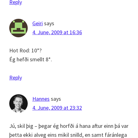
Reply
Geiri
says
4. June, 2009 at 16:36
Hot Rod: 10*?
Ég hefði smellt 8*.
Reply
Hannes
says
4. June, 2009 at 23:32
Jú, skil þig – þegar ég horfði á hana aftur einn þá var
þetta ekki alveg eins mikil snilld, en samt fáránlega