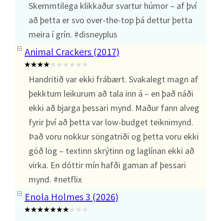
Skemmtilega klikkaður svartur húmor – af því
að þetta er svo over-the-top þá dettur þetta
meira í grín. #disneyplus
Animal Crackers (2017)
Handritið var ekki frábært. Svakalegt magn af
þekktum leikurum að tala inn á – en það náði
ekki að bjarga þessari mynd. Maður fann alveg
fyrir því að þetta var low-budget teiknimynd.
Það voru nokkur söngatriði og þetta voru ekki
góð lög – textinn skrýtinn og laglínan ekki að
virka. En dóttir mín hafði gaman af þessari
mynd. #netflix
Enola Holmes 3 (2026)