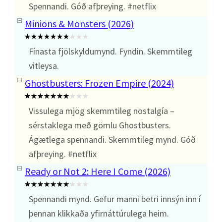
Spennandi. Góð afþreying. #netflix
Minions & Monsters (2026)
Fínasta fjölskyldumynd. Fyndin. Skemmtileg
vitleysa.
Ghostbusters: Frozen Empire (2024)
Vissulega mjög skemmtileg nostalgía –
sérstaklega með gömlu Ghostbusters.
Ágætlega spennandi. Skemmtileg mynd. Góð
afþreying. #netflix
Ready or Not 2: Here I Come (2026)
Spennandi mynd. Gefur manni betri innsýn inn í
þennan klikkaða yfirnáttúrulega heim.