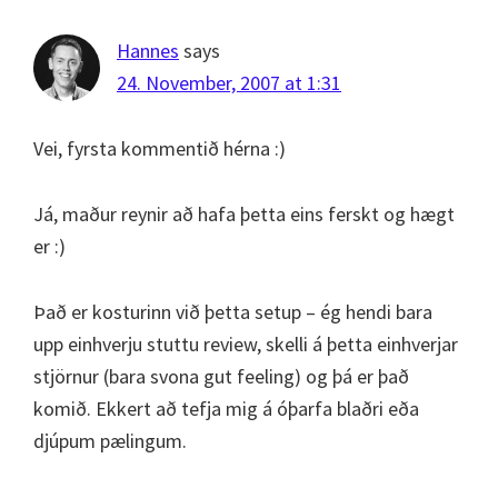
Hannes
says
24. November, 2007 at 1:31
Vei, fyrsta kommentið hérna :)
Já, maður reynir að hafa þetta eins ferskt og hægt
er :)
Það er kosturinn við þetta setup – ég hendi bara
upp einhverju stuttu review, skelli á þetta einhverjar
stjörnur (bara svona gut feeling) og þá er það
komið. Ekkert að tefja mig á óþarfa blaðri eða
djúpum pælingum.