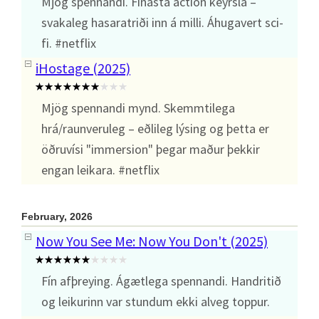
Mjög spennandi. Fínasta action keyrsla –
svakaleg hasaratriði inn á milli. Áhugavert sci-
fi. #netflix
iHostage (2025)
Mjög spennandi mynd. Skemmtilega
hrá/raunveruleg – eðlileg lýsing og þetta er
öðruvísi "immersion" þegar maður þekkir
engan leikara. #netflix
February, 2026
Now You See Me: Now You Don't (2025)
Fín afþreying. Ágætlega spennandi. Handritið
og leikurinn var stundum ekki alveg toppur.