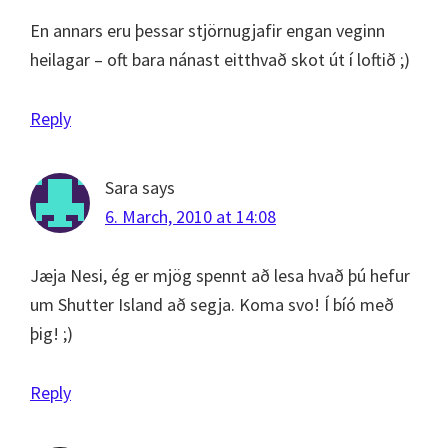
En annars eru þessar stjörnugjafir engan veginn
heilagar – oft bara nánast eitthvað skot út í loftið ;)
Reply
Sara
says
6. March, 2010 at 14:08
Jæja Nesi, ég er mjög spennt að lesa hvað þú hefur
um Shutter Island að segja. Koma svo! Í bíó með
þig! ;)
Reply