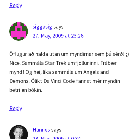
Reply
siggasig
says
27. May, 2009 at 23:26
Öflugur að halda utan um myndirnar sem þú sérð! ;)
Nice. Sammála Star Trek umfjölluninni. Frábær
mynd! Og hei, líka sammála um Angels and
Demons. Ólíkt Da Vinci Code fannst mér myndin
betri en bókin.
Reply
Hannes
says
28. May, 2009 at 0:34