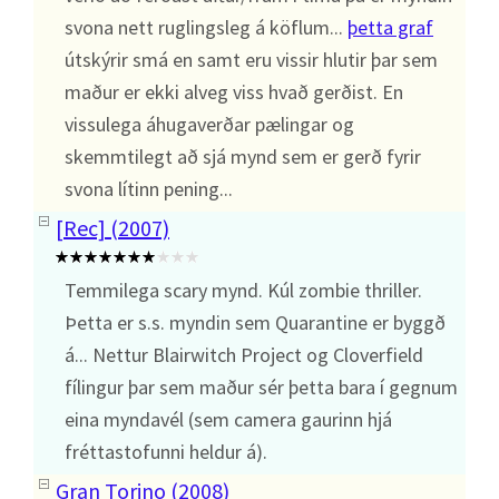
svona nett ruglingsleg á köflum...
þetta graf
útskýrir smá en samt eru vissir hlutir þar sem
maður er ekki alveg viss hvað gerðist. En
vissulega áhugaverðar pælingar og
skemmtilegt að sjá mynd sem er gerð fyrir
svona lítinn pening...
[Rec] (2007)
Temmilega scary mynd. Kúl zombie thriller.
Þetta er s.s. myndin sem Quarantine er byggð
á... Nettur Blairwitch Project og Cloverfield
fílingur þar sem maður sér þetta bara í gegnum
eina myndavél (sem camera gaurinn hjá
fréttastofunni heldur á).
Gran Torino (2008)