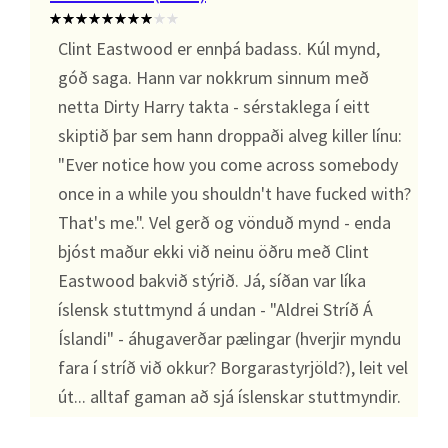
Clint Eastwood er ennþá badass. Kúl mynd,
góð saga. Hann var nokkrum sinnum með
netta Dirty Harry takta - sérstaklega í eitt
skiptið þar sem hann droppaði alveg killer línu:
"Ever notice how you come across somebody
once in a while you shouldn't have fucked with?
That's me.". Vel gerð og vönduð mynd - enda
bjóst maður ekki við neinu öðru með Clint
Eastwood bakvið stýrið. Já, síðan var líka
íslensk stuttmynd á undan - "Aldrei Stríð Á
Íslandi" - áhugaverðar pælingar (hverjir myndu
fara í stríð við okkur? Borgarastyrjöld?), leit vel
út... alltaf gaman að sjá íslenskar stuttmyndir.