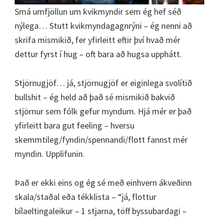
Smá umfjöllun um kvikmyndir sem ég hef séð
nýlega… Stutt kvikmyndagagnrýni – ég nenni að
skrifa mismikið, fer yfirleitt eftir því hvað mér
dettur fyrst í hug – oft bara að hugsa upphátt.
Stjörnugjöf… já, stjörnugjöf er eiginlega svolítið
bullshit – ég held að það sé mismikið bakvið
stjörnur sem fólk gefur myndum. Hjá mér er það
yfirleitt bara gut feeling – hversu
skemmtileg/fyndin/spennandi/flott fannst mér
myndin. Upplifunin.
Það er ekki eins og ég sé með einhvern ákveðinn
skala/staðal eða tékklista – “já, flottur
bílaeltingaleikur – 1 stjarna, töff byssubardagi –