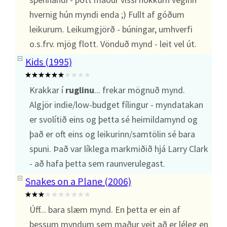
hvernig hún myndi enda ;) Fullt af góðum
leikurum. Leikumgjörð - búningar, umhverfi
o.s.frv. mjög flott. Vönduð mynd - leit vel út.
Kids (1995)
Krakkar í
ruglinu
... frekar mögnuð mynd.
Algjör indie/low-budget fílingur - myndatakan
er svolítið eins og þetta sé heimildamynd og
það er oft eins og leikurinn/samtölin sé bara
spuni. Það var líklega markmiðið hjá Larry Clark
- að hafa þetta sem raunverulegast.
Snakes on a Plane (2006)
Úff... bara slæm mynd. En þetta er ein af
þessum myndum sem maður veit að er léleg en