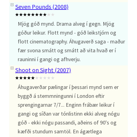
Seven Pounds (2008)
Mjög góð mynd. Drama alveg í gegn. Mjög
góður leikur. Flott mynd - góð leikstjórn og
flott cinematography. Áhugaverð saga - maður
fær svona smátt og smátt að vita hvað er í
rauninni í gangi og afhverju.
Shoot on Sight (2007)
Áhugaverðar pælingar í þessari mynd sem er
byggð á stemmningunni í London eftir
sprengingarnar 7/7... Enginn frábær leikur í
gangi og síðan var tónlistinn ekki alveg nógu
góð - ekki nógu passandi, aðeins of 90's og
kæfði stundum samtöl. En ágætlega