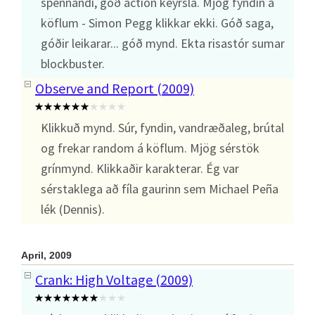
spennandi, góð action keyrsla. Mjög fyndin á
köflum - Simon Pegg klikkar ekki. Góð saga,
góðir leikarar... góð mynd. Ekta risastór sumar
blockbuster.
Observe and Report (2009)
Klikkuð mynd. Súr, fyndin, vandræðaleg, brútal
og frekar random á köflum. Mjög sérstök
grínmynd. Klikkaðir karakterar. Ég var
sérstaklega að fíla gaurinn sem Michael Peña
lék (Dennis).
April, 2009
Crank: High Voltage (2009)