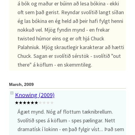
á bók og maður er búinn að lesa bókina - ekki
oft sem það gerist. Reyndar svolítið langt síðan
ég las bókina en ég held að þeir hafi fylgt henni
nokkuð vel. Mjög fyndin mynd - en frekar
twisted húmor eins og er oft hjá Chuck
Palahniuk. Mjög skrautlegir karakterar að hætti
Chuck. Sagan er svolítið sérstök - svolítið "out
there" á köflum - en skemmtileg.
March, 2009
Knowing (2009)
Ágæt mynd. Nóg af flottum tæknibrellum.
Svolítið spes á köflum - spes pælingar. Nett
dramatísk í lokinn - en það fylgir víst... Það sem