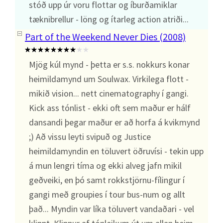
stóð upp úr voru flottar og íburðamiklar
tæknibrellur - löng og ítarleg action atriði...
Part of the Weekend Never Dies (2008)
Mjög kúl mynd - þetta er s.s. nokkurs konar
heimildamynd um Soulwax. Virkilega flott -
mikið vision... nett cinematography í gangi.
Kick ass tónlist - ekki oft sem maður er hálf
dansandi þegar maður er að horfa á kvikmynd
;) Að vissu leyti svipuð og Justice
heimildamyndin en töluvert öðruvísi - tekin upp
á mun lengri tíma og ekki alveg jafn mikil
geðveiki, en þó samt rokkstjörnu-fílingur í
gangi með groupies í tour bus-num og allt
það... Myndin var líka töluvert vandaðari - vel