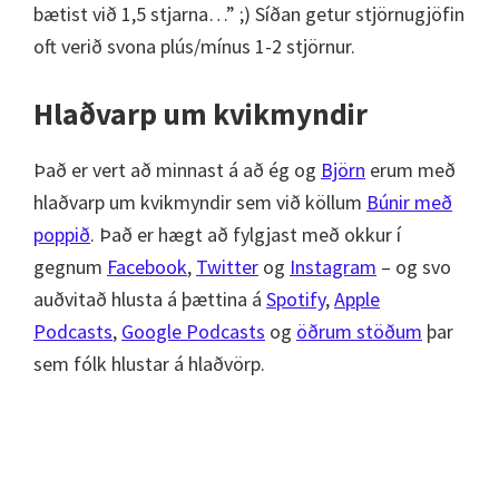
bætist við 1,5 stjarna…” ;) Síðan getur stjörnugjöfin
oft verið svona plús/mínus 1-2 stjörnur.
Hlaðvarp um kvikmyndir
Það er vert að minnast á að ég og
Björn
erum með
hlaðvarp um kvikmyndir sem við köllum
Búnir með
poppið
. Það er hægt að fylgjast með okkur í
gegnum
Facebook
,
Twitter
og
Instagram
– og svo
auðvitað hlusta á þættina á
Spotify
,
Apple
Podcasts
,
Google Podcasts
og
öðrum stöðum
þar
sem fólk hlustar á hlaðvörp.