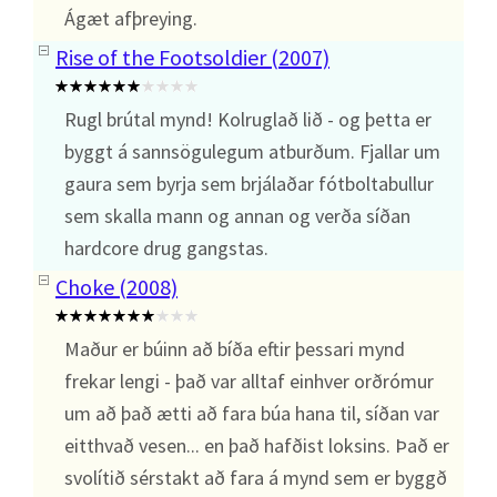
Ágæt afþreying.
Rise of the Footsoldier (2007)
Rugl brútal mynd! Kolruglað lið - og þetta er
byggt á sannsögulegum atburðum. Fjallar um
gaura sem byrja sem brjálaðar fótboltabullur
sem skalla mann og annan og verða síðan
hardcore drug gangstas.
Choke (2008)
Maður er búinn að bíða eftir þessari mynd
frekar lengi - það var alltaf einhver orðrómur
um að það ætti að fara búa hana til, síðan var
eitthvað vesen... en það hafðist loksins. Það er
svolítið sérstakt að fara á mynd sem er byggð