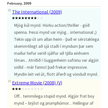
February, 2009
The International (2009)
Mjög kúl mynd. Hörku action/thriller - góð
spenna. Þessi mynd var mjög... international ;)
Tekin upp út um allan heim - það er sérstaklega
skemmtilegt að sjá staði í myndum þar sem
maður hefur verið sjálfur að tjilla einhvern
tíman... Atriðið í Guggenheim safninu var algjör
snilld - mér fannst það frekar impressive.
Myndin leit vel út, flott áferð og vönduð mynd.
Extreme Movie (2008) (V)
Úff... temmilega stupid mynd. Algjör frat boy
mynd – brjóst og prumphúmor... Hellingur af