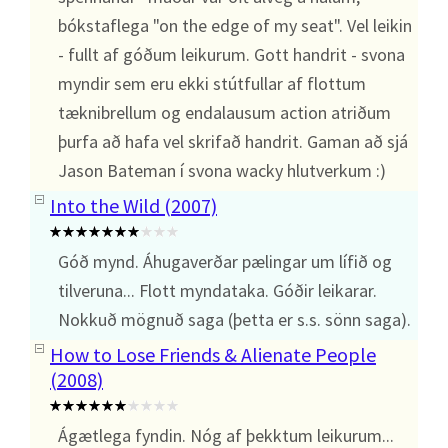
bókstaflega "on the edge of my seat". Vel leikin
- fullt af góðum leikurum. Gott handrit - svona
myndir sem eru ekki stútfullar af flottum
tæknibrellum og endalausum action atriðum
þurfa að hafa vel skrifað handrit. Gaman að sjá
Jason Bateman í svona wacky hlutverkum :)
Into the Wild (2007)
Góð mynd. Áhugaverðar pælingar um lífið og
tilveruna... Flott myndataka. Góðir leikarar.
Nokkuð mögnuð saga (þetta er s.s. sönn saga).
How to Lose Friends & Alienate People
(2008)
Ágætlega fyndin. Nóg af þekktum leikurum...