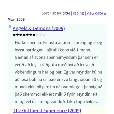
↓
Sort list by:
title
|
rating
|
view date
May, 2009
Angels & Demons (2009)
Hörku spenna. Fínasta action - sprengingar og
byssubardagar... alltaf í kapp við tímann.
Gaman af svona spennumyndum þar sem er
verið að leysa ráðgátu með því að leita að
vísbendingum hér og þar. Ég var reyndar búinn
að lesa bókina en það er svo langt síðan að ég
mundi ekki öll plottin nákvæmlega - þannig að
það skemmdi ekkert mikið fyrir. Myndin leit
mjög vel út - mjög vönduð. Líka topp leikarar.
The Girlfriend Experience (2009)