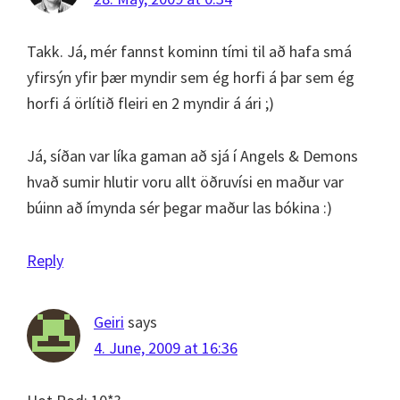
Takk. Já, mér fannst kominn tími til að hafa smá
yfirsýn yfir þær myndir sem ég horfi á þar sem ég
horfi á örlítið fleiri en 2 myndir á ári ;)
Já, síðan var líka gaman að sjá í Angels & Demons
hvað sumir hlutir voru allt öðruvísi en maður var
búinn að ímynda sér þegar maður las bókina :)
Reply
Geiri
says
4. June, 2009 at 16:36