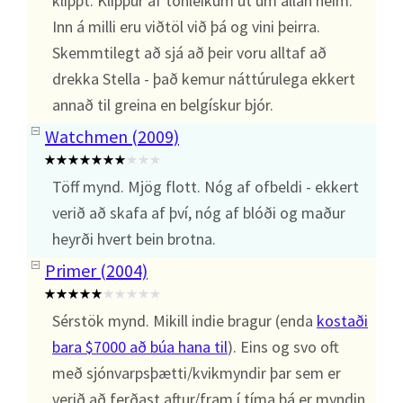
klippt. Klippur af tónleikum út um allan heim.
Inn á milli eru viðtöl við þá og vini þeirra.
Skemmtilegt að sjá að þeir voru alltaf að
drekka Stella - það kemur náttúrulega ekkert
annað til greina en belgískur bjór.
Watchmen (2009)
Töff mynd. Mjög flott. Nóg af ofbeldi - ekkert
verið að skafa af því, nóg af blóði og maður
heyrði hvert bein brotna.
Primer (2004)
Sérstök mynd. Mikill indie bragur (enda
kostaði
bara $7000 að búa hana til
). Eins og svo oft
með sjónvarpsþætti/kvikmyndir þar sem er
verið að ferðast aftur/fram í tíma þá er myndin