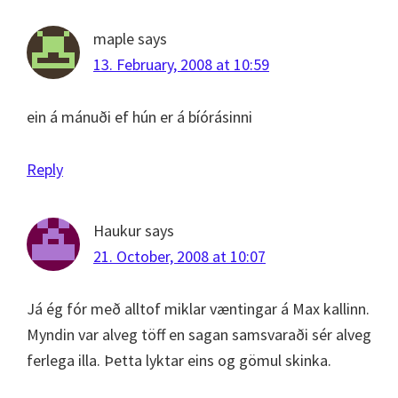
maple
says
13. February, 2008 at 10:59
ein á mánuði ef hún er á bíórásinni
Reply
Haukur
says
21. October, 2008 at 10:07
Já ég fór með alltof miklar væntingar á Max kallinn.
Myndin var alveg töff en sagan samsvaraði sér alveg
ferlega illa. Þetta lyktar eins og gömul skinka.