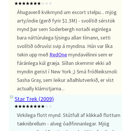
Áhugaverð kvikmynd um escort stelpu... mjög
arty/indie (gerð fyrir $1.3M) - svolítið sérstök
mynd þar sem Soderbergh notaði eiginlega
bara náttúrulega lýsingu allan tímann, setti
svolítið öðruvísi svip á myndina. Hún var líka
tekin upp með
RedOne
myndavélinni sem er
fáránlega kúl græja. Síðan skemmir ekki að
myndin gerist í New York ;) Smá fróðleiksmoli:
Sasha Gray, sem leikur aðalhlutverkið, er víst
actually klámstjarna...
Star Trek (2009)
Virkilega flott mynd. Stútfull af klikkað flottum
tæknibrellum - alveg óaðfinnanlegar. Mjög