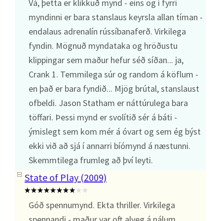
Vá, þetta er klikkuð mynd - eins og í fyrri
myndinni er bara stanslaus keyrsla allan tíman -
endalaus adrenalín rússíbanaferð. Virkilega
fyndin. Mögnuð myndataka og hröðustu
klippingar sem maður hefur séð síðan... ja,
Crank 1. Temmilega súr og random á köflum -
en það er bara fyndið... Mjög brútal, stanslaust
ofbeldi. Jason Statham er náttúrulega bara
töffari. Þessi mynd er svolítið sér á báti -
ýmislegt sem kom mér á óvart og sem ég býst
ekki við að sjá í annarri bíómynd á næstunni.
Skemmtilega frumleg að því leyti.
State of Play (2009)
Góð spennumynd. Ekta thriller. Virkilega
spennandi - maður var oft alveg á nálum,