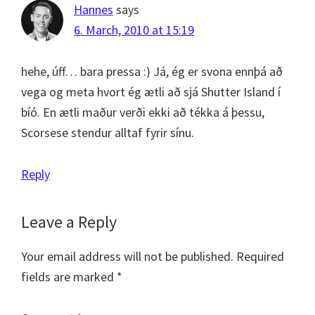
Hannes
says
6. March, 2010 at 15:19
hehe, úff… bara pressa :) Já, ég er svona ennþá að
vega og meta hvort ég ætli að sjá Shutter Island í
bíó. En ætli maður verði ekki að tékka á þessu,
Scorsese stendur alltaf fyrir sínu.
Reply
Leave a Reply
Your email address will not be published.
Required
fields are marked
*