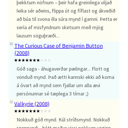
þekktum nöfnum – þeir hafa greinilega viljað
leika sér aðeins, flippa út og fíflast og ákveðið
að búa til svona illa súra mynd í gamni. Þetta er
sería af misfyndnum sketsum með mjög
lausum söguþræði...
The Curious Case of Benjamin Button
(2008)
Góð saga - áhugaverðar pælingar... Flott og
vönduð mynd. Það ætti kannski ekki að koma
á óvart að mynd sem fjallar um alla ævi
persónunnar sé tæplega 3 tímar ;)
Valkyrie (2008)
Nokkuð góð mynd. Kúl stríðsmynd. Nokkuð
spennandi - þótt maður vissi nokkurn veginn