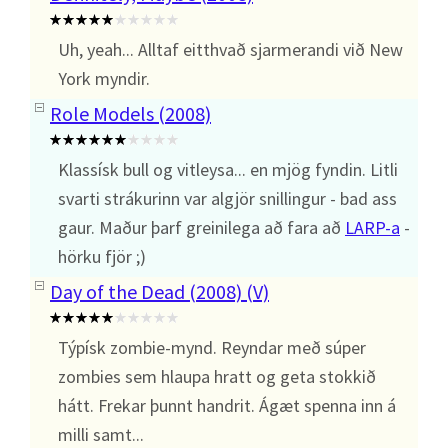
Uh, yeah... Alltaf eitthvað sjarmerandi við New
York myndir.
Role Models (2008)
Klassísk bull og vitleysa... en mjög fyndin. Litli
svarti strákurinn var algjör snillingur - bad ass
gaur. Maður þarf greinilega að fara að
LARP-a
-
hörku fjör ;)
Day of the Dead (2008) (V)
Týpísk zombie-mynd. Reyndar með súper
zombies sem hlaupa hratt og geta stokkið
hátt. Frekar þunnt handrit. Ágæt spenna inn á
milli samt...