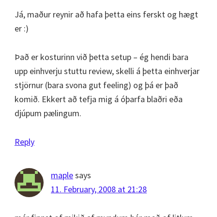
Já, maður reynir að hafa þetta eins ferskt og hægt
er :)
Það er kosturinn við þetta setup – ég hendi bara
upp einhverju stuttu review, skelli á þetta einhverjar
stjörnur (bara svona gut feeling) og þá er það
komið. Ekkert að tefja mig á óþarfa blaðri eða
djúpum pælingum.
Reply
maple
says
11. February, 2008 at 21:28