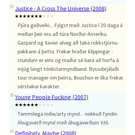
Justice - A Cross The Universe (2008)
Pjúra geðveiki... Fylgst með Justice í 20 daga á
meðan þeir eru að túra Norður-Ameríku.
Gaspard og Xavier alveg að taka rokkstjörnu-
pakkann á þetta. Frekar hraðar klippingar -
stundum er eins og maður sé bara að horfa á
mjög langt tónlistarmyndband. Byssubrjálaði
tour manager-inn þeirra, Bouchon er líka frekar
sérstakur karakter.
Young People Fucking (2007)
Temmilega indie/arty mynd... nokkuð fyndin.
Áhugaverð mynd með áhugaverðum titli.
Definitely, Maybe (2008)