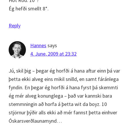
Hot Rod: 10*?
Ég hefði smellt 8*.
Reply
Hannes
says
4. June, 2009 at 23:32
Jú, skil þig – þegar ég horfði á hana aftur einn þá var
þetta ekki alveg eins mikil snilld, en samt fáránlega
fyndin. En þegar ég horfði á hana fyrst þá skemmti
ég mér alveg konunglega – það var kannski bara
stemmningin að horfa á þetta wit da boyz. 10
stjörnur þýðir alls ekki að mér fannst þetta einhver
Óskarsverðlaunamynd…