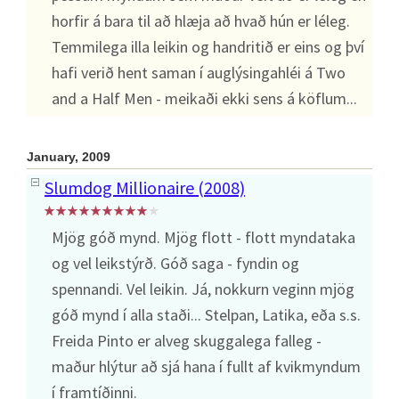
horfir á bara til að hlæja að hvað hún er léleg.
Temmilega illa leikin og handritið er eins og því
hafi verið hent saman í auglýsingahléi á Two
and a Half Men - meikaði ekki sens á köflum...
January, 2009
Slumdog Millionaire (2008)
Mjög góð mynd. Mjög flott - flott myndataka
og vel leikstýrð. Góð saga - fyndin og
spennandi. Vel leikin. Já, nokkurn veginn mjög
góð mynd í alla staði... Stelpan, Latika, eða s.s.
Freida Pinto er alveg skuggalega falleg -
maður hlýtur að sjá hana í fullt af kvikmyndum
í framtíðinni.