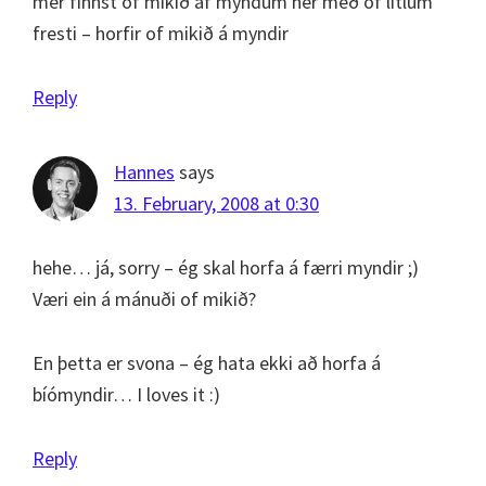
mér finnst of mikið af myndum hér með of litlum
fresti – horfir of mikið á myndir
Reply
Hannes
says
13. February, 2008 at 0:30
hehe… já, sorry – ég skal horfa á færri myndir ;)
Væri ein á mánuði of mikið?
En þetta er svona – ég hata ekki að horfa á
bíómyndir… I loves it :)
Reply