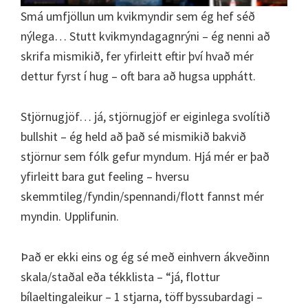
Smá umfjöllun um kvikmyndir sem ég hef séð
nýlega… Stutt kvikmyndagagnrýni – ég nenni að
skrifa mismikið, fer yfirleitt eftir því hvað mér
dettur fyrst í hug – oft bara að hugsa upphátt.
Stjörnugjöf… já, stjörnugjöf er eiginlega svolítið
bullshit – ég held að það sé mismikið bakvið
stjörnur sem fólk gefur myndum. Hjá mér er það
yfirleitt bara gut feeling – hversu
skemmtileg/fyndin/spennandi/flott fannst mér
myndin. Upplifunin.
Það er ekki eins og ég sé með einhvern ákveðinn
skala/staðal eða tékklista – “já, flottur
bílaeltingaleikur – 1 stjarna, töff byssubardagi –