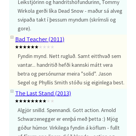
Leikstjórinn og handritshöfundurinn, Tommy
Wirkola gerði líka Dead Snow - maður sá alveg
svipaða takt í þessum myndum (skrímsli og
gore).
Bad Teacher (2011)
Fyndin mynd. Nett rugluð. Samt eitthvað sem
vantar... handritið hefði kannski mátt vera
betra og persónurnar meira "solid". Jason
Segel og Phyllis Smith stóðu sig eiginlega best.
The Last Stand (2013)
Algjör snilld. Spennandi. Gott action. Arnold
Schwarzenegger er ennþá með þetta :) Mjög
góður húmor. Virkilega fyndin á köflum - fullt