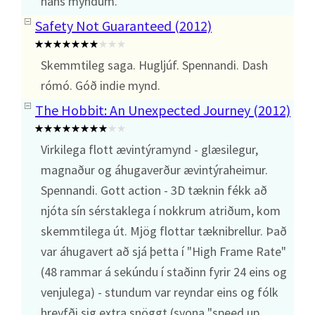
hans myndum.
Safety Not Guaranteed (2012)
Skemmtileg saga. Hugljúf. Spennandi. Dash
rómó. Góð indie mynd.
The Hobbit: An Unexpected Journey (2012)
Virkilega flott ævintýramynd - glæsilegur,
magnaður og áhugaverður ævintýraheimur.
Spennandi. Gott action - 3D tæknin fékk að
njóta sín sérstaklega í nokkrum atriðum, kom
skemmtilega út. Mjög flottar tæknibrellur. Það
var áhugavert að sjá þetta í "High Frame Rate"
(48 rammar á sekúndu í staðinn fyrir 24 eins og
venjulega) - stundum var reyndar eins og fólk
hreyfði sig extra snöggt (svona "speed up