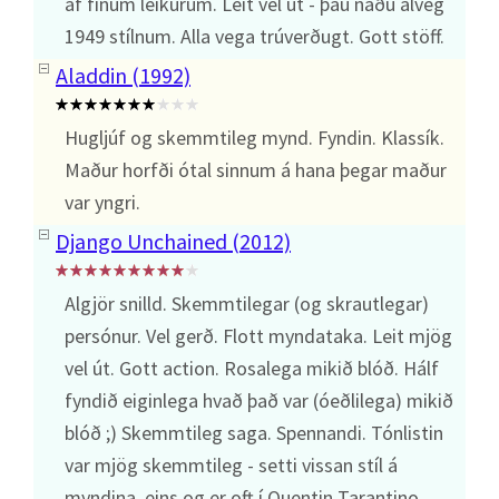
af fínum leikurum. Leit vel út - þau náðu alveg
1949 stílnum. Alla vega trúverðugt. Gott stöff.
Aladdin (1992)
Hugljúf og skemmtileg mynd. Fyndin. Klassík.
Maður horfði ótal sinnum á hana þegar maður
var yngri.
Django Unchained (2012)
Algjör snilld. Skemmtilegar (og skrautlegar)
persónur. Vel gerð. Flott myndataka. Leit mjög
vel út. Gott action. Rosalega mikið blóð. Hálf
fyndið eiginlega hvað það var (óeðlilega) mikið
blóð ;) Skemmtileg saga. Spennandi. Tónlistin
var mjög skemmtileg - setti vissan stíl á
myndina, eins og er oft í Quentin Tarantino