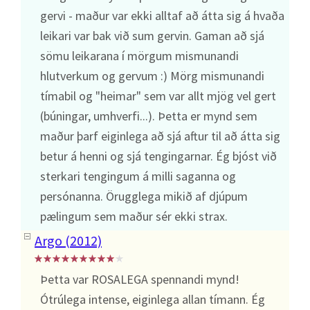
gervi - maður var ekki alltaf að átta sig á hvaða
leikari var bak við sum gervin. Gaman að sjá
sömu leikarana í mörgum mismunandi
hlutverkum og gervum :) Mörg mismunandi
tímabil og "heimar" sem var allt mjög vel gert
(búningar, umhverfi...). Þetta er mynd sem
maður þarf eiginlega að sjá aftur til að átta sig
betur á henni og sjá tengingarnar. Ég bjóst við
sterkari tengingum á milli saganna og
persónanna. Örugglega mikið af djúpum
pælingum sem maður sér ekki strax.
Argo (2012)
Þetta var ROSALEGA spennandi mynd!
Ótrúlega intense, eiginlega allan tímann. Ég