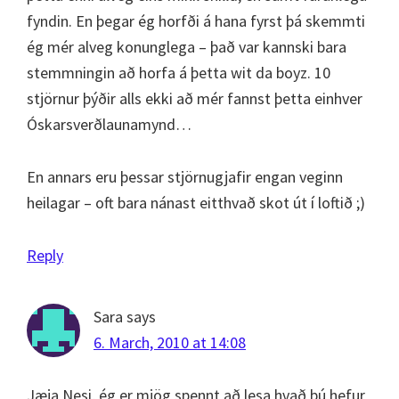
fyndin. En þegar ég horfði á hana fyrst þá skemmti
ég mér alveg konunglega – það var kannski bara
stemmningin að horfa á þetta wit da boyz. 10
stjörnur þýðir alls ekki að mér fannst þetta einhver
Óskarsverðlaunamynd…
En annars eru þessar stjörnugjafir engan veginn
heilagar – oft bara nánast eitthvað skot út í loftið ;)
Reply
Sara
says
6. March, 2010 at 14:08
Jæja Nesi, ég er mjög spennt að lesa hvað þú hefur