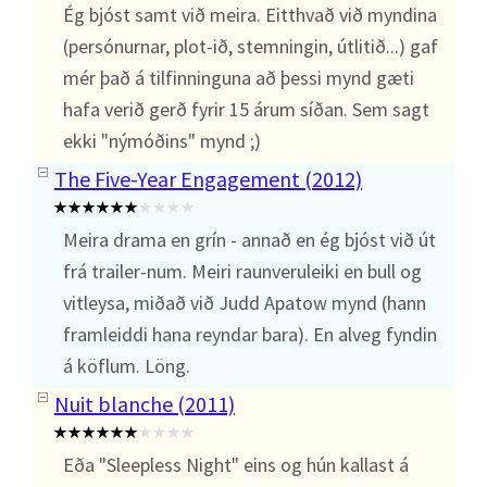
Ég bjóst samt við meira. Eitthvað við myndina
(persónurnar, plot-ið, stemningin, útlitið...) gaf
mér það á tilfinninguna að þessi mynd gæti
hafa verið gerð fyrir 15 árum síðan. Sem sagt
ekki "nýmóðins" mynd ;)
The Five-Year Engagement (2012)
Meira drama en grín - annað en ég bjóst við út
frá trailer-num. Meiri raunveruleiki en bull og
vitleysa, miðað við Judd Apatow mynd (hann
framleiddi hana reyndar bara). En alveg fyndin
á köflum. Löng.
Nuit blanche (2011)
Eða "Sleepless Night" eins og hún kallast á