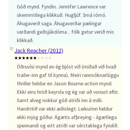
Góð mynd. Fyndin. Jennifer Lawrence var
skemmtilega klikkuð. Hugljúf. Smá rómó.
Áhugaverð saga. Áhugaverðar pælingar
varðandi geðsjúkdóma... fólk getur verið mis
klikkað.
Jack Reacher (2012)
Öðruvísi mynd en ég bjóst við (miðað við hvað
trailer-inn gaf til kynna). Meiri rannsóknarlöggu
thriller heldur en Jason Bourne action mynd.
Ekki eins hröð keyrsla og ég var að vonast eftir.
Samt alveg nokkur góð atriði inn á milli.
Handritið var ekki æðislegt. Leikurinn heldur
ekki mjög góður. Ágætis afþreying - ágætlega
spennandi og eitt atriði var sérstaklega fyndið.