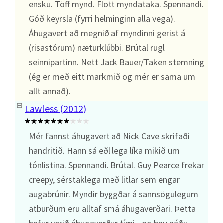
ensku. Töff mynd. Flott myndataka. Spennandi.
Góð keyrsla (fyrri helminginn alla vega).
Áhugavert að megnið af myndinni gerist á
(risastórum) næturklúbbi. Brútal rugl
seinnipartinn. Nett Jack Bauer/Taken stemning
(ég er með eitt markmið og mér er sama um
allt annað).
Lawless (2012)
Mér fannst áhugavert að Nick Cave skrifaði
handritið. Hann sá eðlilega líka mikið um
tónlistina. Spennandi. Brútal. Guy Pearce frekar
creepy, sérstaklega með litlar sem engar
augabrúnir. Myndir byggðar á sannsögulegum
atburðum eru alltaf smá áhugaverðari. Þetta
hefur verið áhugaverður tími - og þau náðu