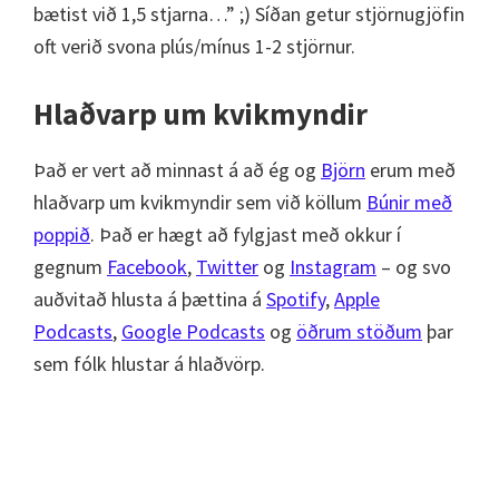
bætist við 1,5 stjarna…” ;) Síðan getur stjörnugjöfin
oft verið svona plús/mínus 1-2 stjörnur.
Hlaðvarp um kvikmyndir
Það er vert að minnast á að ég og
Björn
erum með
hlaðvarp um kvikmyndir sem við köllum
Búnir með
poppið
. Það er hægt að fylgjast með okkur í
gegnum
Facebook
,
Twitter
og
Instagram
– og svo
auðvitað hlusta á þættina á
Spotify
,
Apple
Podcasts
,
Google Podcasts
og
öðrum stöðum
þar
sem fólk hlustar á hlaðvörp.