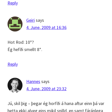
Reply
Geiri
says
4. June, 2009 at 16:36
Hot Rod: 10*?
Ég hefði smellt 8*.
Reply
Hannes
says
4. June, 2009 at 23:32
Jú, skil þig – þegar ég horfði á hana aftur einn þá var
þetta ekki alveg eins mikil snilld, en samt fáránlega