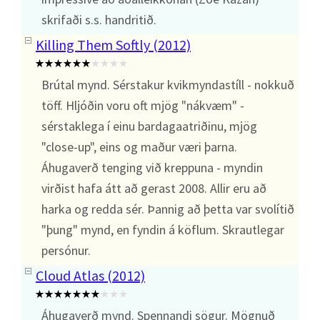
skrifaði s.s. handritið.
Killing Them Softly (2012)
Brútal mynd. Sérstakur kvikmyndastíll - nokkuð
töff. Hljóðin voru oft mjög "nákvæm" -
sérstaklega í einu bardagaatriðinu, mjög
"close-up", eins og maður væri þarna.
Áhugaverð tenging við kreppuna - myndin
virðist hafa átt að gerast 2008. Allir eru að
harka og redda sér. Þannig að þetta var svolítið
"þung" mynd, en fyndin á köflum. Skrautlegar
persónur.
Cloud Atlas (2012)
Áhugaverð mynd. Spennandi sögur. Mögnuð