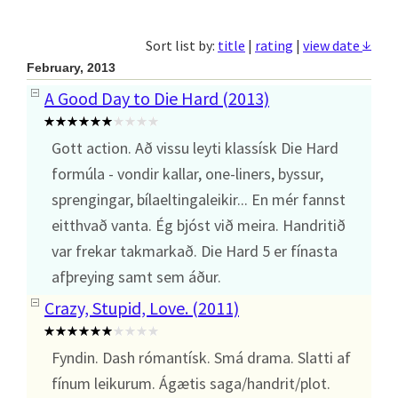
↓
Sort list by:
title
|
rating
|
view date
February, 2013
A Good Day to Die Hard (2013)
Gott action. Að vissu leyti klassísk Die Hard
formúla - vondir kallar, one-liners, byssur,
sprengingar, bílaeltingaleikir... En mér fannst
eitthvað vanta. Ég bjóst við meira. Handritið
var frekar takmarkað. Die Hard 5 er fínasta
afþreying samt sem áður.
Crazy, Stupid, Love. (2011)
Fyndin. Dash rómantísk. Smá drama. Slatti af
fínum leikurum. Ágætis saga/handrit/plot.