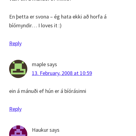
En þetta er svona – ég hata ekki að horfa á
bíómyndir… I loves it :)
Reply
maple
says
13. February, 2008 at 10:59
ein á mánuði ef hún er á bíórásinni
Reply
Haukur
says