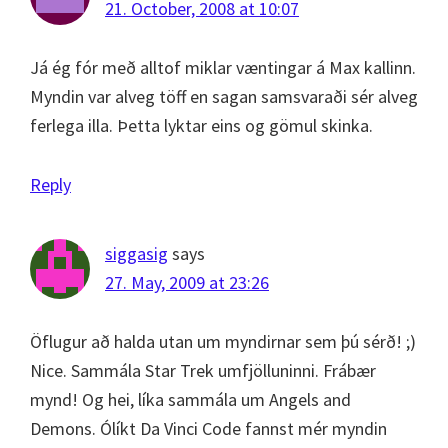
21. October, 2008 at 10:07
Já ég fór með alltof miklar væntingar á Max kallinn.
Myndin var alveg töff en sagan samsvaraði sér alveg
ferlega illa. Þetta lyktar eins og gömul skinka.
Reply
siggasig
says
27. May, 2009 at 23:26
Öflugur að halda utan um myndirnar sem þú sérð! ;)
Nice. Sammála Star Trek umfjölluninni. Frábær
mynd! Og hei, líka sammála um Angels and
Demons. Ólíkt Da Vinci Code fannst mér myndin