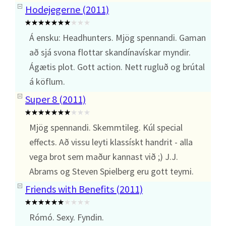
Hodejegerne (2011)
Á ensku: Headhunters. Mjög spennandi. Gaman
að sjá svona flottar skandínavískar myndir.
Ágætis plot. Gott action. Nett rugluð og brútal
á köflum.
Super 8 (2011)
Mjög spennandi. Skemmtileg. Kúl special
effects. Að vissu leyti klassískt handrit - alla
vega brot sem maður kannast við ;) J.J.
Abrams og Steven Spielberg eru gott teymi.
Friends with Benefits (2011)
Rómó. Sexy. Fyndin.