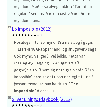
myndum. Maður sá alveg nokkra "Tarantino
regulars" sem maður kannast við úr öðrum
myndum hans.
Lo imposible (2012)
Rosalega intense mynd. Drama alveg í gegn.
TILFINNINGAR! Spennandi og áhugaverð saga.
Góð mynd. Vel gerð. Vel leikin. Þetta var
rosaleg eyðilegging... - Áhugavert að
gagnrýnis-tólið sem ég nota greip nafnið "Lo
imposible" sem er víst upprunanlegi titillinn á
þessari mynd, en hún heitir s.s. "
The
Impossible
" á ensku :)
Silver Linings Playbook (2012)