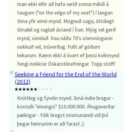
man ekki eftir að hafa verið svona mikið á
taugum ("on the edge of my seat") í langan
tíma yfir einni mynd. Mögnuð saga, ótrúlegt
tímabil og ruglað ástand í Íran. Mjög vel gerð
mynd, vönduð. Þau náðu 70's stemningunni
nokkuð vel, trúverðug. Fullt af góðum
leikurum. Kæmi ekki á óvart ef þessi kvikmynd
fengi nokkrar Óskarstilnefningar. Topp stöff!
Seeking a Friend for the End of the World
(2012)
Krúttleg og fyndin mynd. Smá indie bragur -
kostaði "einungis" $10.000.000. Áhugaverðar
pælingar - fólk bregst mismunandi við því
þegar heimurinn er að farast ;)