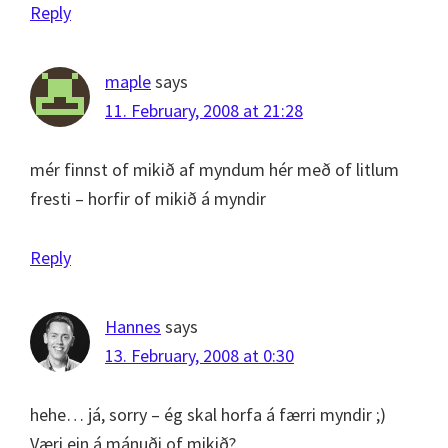
Reply
maple
says
11. February, 2008 at 21:28
mér finnst of mikið af myndum hér með of litlum
fresti – horfir of mikið á myndir
Reply
Hannes
says
13. February, 2008 at 0:30
hehe… já, sorry – ég skal horfa á færri myndir ;)
Væri ein á mánuði of mikið?