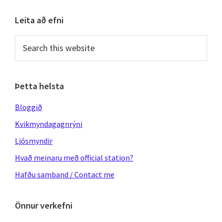
Primary
Leita að efni
Sidebar
Search
this
website
Þetta helsta
Bloggið
Kvikmyndagagnrýni
Ljósmyndir
Hvað meinaru með official station?
Hafðu samband / Contact me
Önnur verkefni