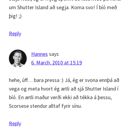
um Shutter Island að segja. Koma svo! Í bíó með
þig! ;)
Reply
Hannes
says
6. March, 2010 at 15:19
hehe, úff… bara pressa :) Já, ég er svona ennþá að
vega og meta hvort ég ætli að sjá Shutter Island í
bíó. En ætli maður verði ekki að tékka á þessu,
Scorsese stendur alltaf fyrir sínu.
Reply