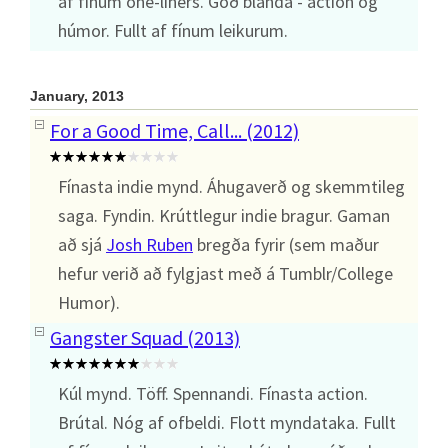
af fínum one-liners. Góð blanda - action og
húmor. Fullt af fínum leikurum.
January, 2013
For a Good Time, Call... (2012)
Fínasta indie mynd. Áhugaverð og skemmtileg
saga. Fyndin. Krúttlegur indie bragur. Gaman
að sjá
Josh Ruben
bregða fyrir (sem maður
hefur verið að fylgjast með á Tumblr/College
Humor).
Gangster Squad (2013)
Kúl mynd. Töff. Spennandi. Fínasta action.
Brútal. Nóg af ofbeldi. Flott myndataka. Fullt