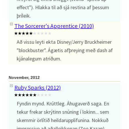
effect"). Hlakka til að sjá restina af þessum
þríleik.
The Sorcerer's Apprentice (2010)
Að vissu leyti ekta Disney/Jerry Bruckheimer
"blockbuster". Ágætis afþreying með dash af
kjánalegum atriðum.
November, 2012
Ruby Sparks (2012)
Fyndin mynd. Krúttleg. Áhugaverð saga. En
tekur frekar skrýtinn snúning í lokinn... sem
skemmir örlítið heildarupplifunina. Nokkuð
impressive að aðalleikkonan (Zoe Kazan)