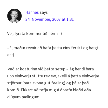
Hannes
says
24. November, 2007 at 1:31
Vei, fyrsta kommentið hérna :)
Já, maður reynir að hafa þetta eins ferskt og hægt
er :)
Það er kosturinn við þetta setup – ég hendi bara
upp einhverju stuttu review, skelli á þetta einhverjar
stjörnur (bara svona gut feeling) og þá er það
komið. Ekkert að tefja mig á óþarfa blaðri eða
djúpum pælingum.