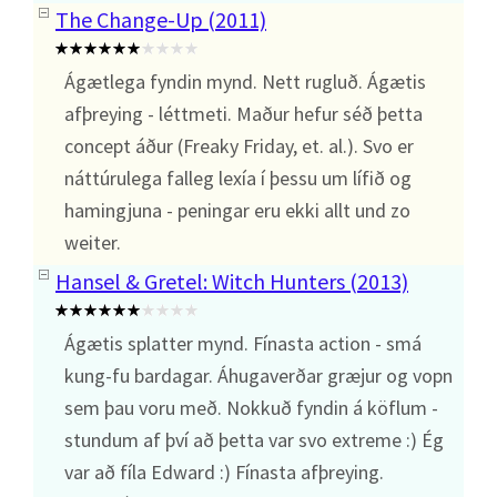
The Change-Up (2011)
Ágætlega fyndin mynd. Nett rugluð. Ágætis
afþreying - léttmeti. Maður hefur séð þetta
concept áður (Freaky Friday, et. al.). Svo er
náttúrulega falleg lexía í þessu um lífið og
hamingjuna - peningar eru ekki allt und zo
weiter.
Hansel & Gretel: Witch Hunters (2013)
Ágætis splatter mynd. Fínasta action - smá
kung-fu bardagar. Áhugaverðar græjur og vopn
sem þau voru með. Nokkuð fyndin á köflum -
stundum af því að þetta var svo extreme :) Ég
var að fíla Edward :) Fínasta afþreying.