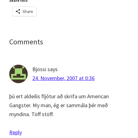
Share this:
Share
Reader
Comments
Interactions
Bjössi
says
24. November, 2007 at 0:36
þú ert aldeilis fljótur að skrifa um American
Gangster. My man, ég er sammála þér með
myndina. Töff stöff.
Reply