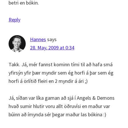
betri en bókin.
Reply
Hannes
says
28. May, 2009 at 0:34
Takk. Já, mér fannst kominn tími til að hafa smá
yfirsýn yfir þær myndir sem ég horfi á þar sem ég
horfi á örlítið fleiri en 2 myndir á ári ;)
Já, síðan var líka gaman að sjá í Angels & Demons
hvað sumir hlutir voru allt öðruvísi en maður var
búinn að ímynda sér þegar maður las bókina :)