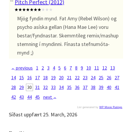
Pitch Perfect (2012)
Mjög fyndin mynd. Fat Amy (Rebel Wilson) og
psycho asíska gellan (Hana Mae Lee) voru
bestar/fyndnastar. Skemmtileg remix/mashup
stemning í myndinni. Fínasta stefnumóta-
mynd ;)
previous
1
2
3
4
5
6
7
8
9
10
11
12
13
←
14
15
16
17
18
19
20
21
22
23
24
25
26
27
28
29
30
31
32
33
34
35
36
37
38
39
40
41
42
43
44
45
next
→
List generated by
WP Movie Ratings
.
Síðast uppfært 25. March, 2026