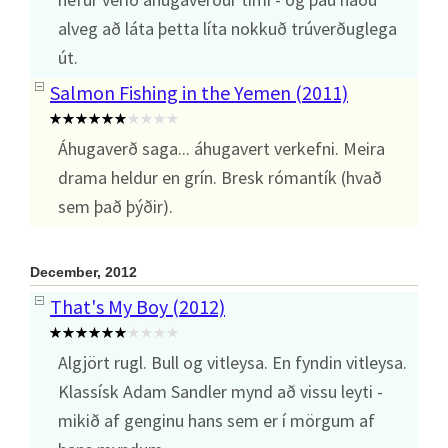
alveg að láta þetta líta nokkuð trúverðuglega
út.
Salmon Fishing in the Yemen (2011)
Áhugaverð saga... áhugavert verkefni. Meira
drama heldur en grín. Bresk rómantík (hvað
sem það þýðir).
December, 2012
That's My Boy (2012)
Algjört rugl. Bull og vitleysa. En fyndin vitleysa.
Klassísk Adam Sandler mynd að vissu leyti -
mikið af genginu hans sem er í mörgum af