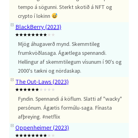
tempo á sögunni. Sterkt skotið á NFT og
crypto í lokinn
BlackBerry (2023)
Mjög áhugaverð mynd. Skemmtileg
frumkvöðlasaga. Ágætlega spennandi.
Hellingur af skemmtilegum vísunum í 90's og
2000's tækni og nördaskap.
The Out-Laws (2023)
Fyndin. Spennandi á köflum. Slatti af "wacky"
persónum. Ágætis formúlu-saga. Fínasta
afþreying. #netflix
Oppenheimer (2023)