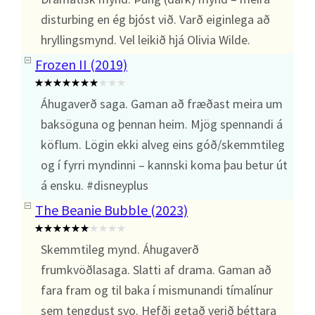
disturbing en ég bjóst við. Varð eiginlega að
hryllingsmynd. Vel leikið hjá Olivia Wilde.
Frozen II (2019)
Áhugaverð saga. Gaman að fræðast meira um
baksöguna og þennan heim. Mjög spennandi á
köflum. Lögin ekki alveg eins góð/skemmtileg
og í fyrri myndinni – kannski koma þau betur út
á ensku. #disneyplus
The Beanie Bubble (2023)
Skemmtileg mynd. Áhugaverð
frumkvöðlasaga. Slatti af drama. Gaman að
fara fram og til baka í mismunandi tímalínur
sem tengdust svo. Hefði getað verið þéttara