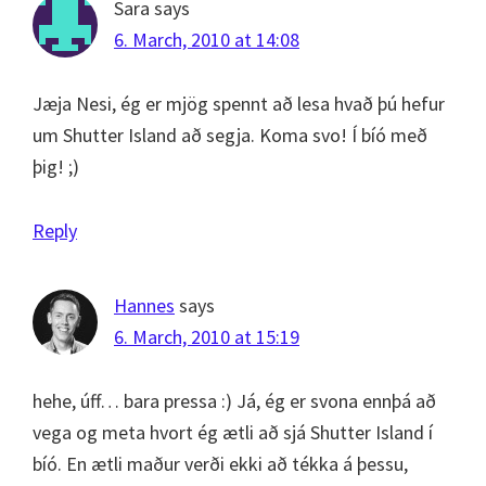
Sara
says
6. March, 2010 at 14:08
Jæja Nesi, ég er mjög spennt að lesa hvað þú hefur
um Shutter Island að segja. Koma svo! Í bíó með
þig! ;)
Reply
Hannes
says
6. March, 2010 at 15:19
hehe, úff… bara pressa :) Já, ég er svona ennþá að
vega og meta hvort ég ætli að sjá Shutter Island í
bíó. En ætli maður verði ekki að tékka á þessu,