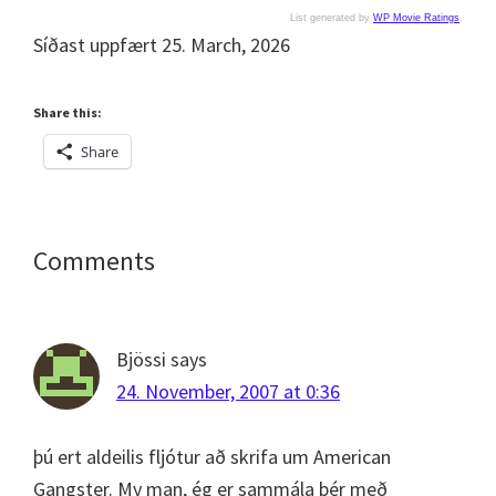
List generated by
WP Movie Ratings
.
Síðast uppfært 25. March, 2026
Share this:
Share
Reader
Comments
Interactions
Bjössi
says
24. November, 2007 at 0:36
þú ert aldeilis fljótur að skrifa um American
Gangster. My man, ég er sammála þér með