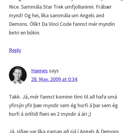
Nice. Sammála Star Trek umfjölluninni. Frábær
mynd! Og hei, líka sammála um Angels and
Demons. Ólíkt Da Vinci Code fannst mér myndin
betri en bókin.
Reply
Hannes
says
28. May, 2009 at 0:34
Takk. Já, mér fannst kominn tími til að hafa smá
yfirsýn yfir þær myndir sem ég horfi á þar sem ég
horfi á örlítið fleiri en 2 myndir á ári ;)
Já, síðan var líka gaman að sjá í Angels & Demons