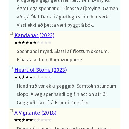
Ágætlega spennandi. Fínasta afþreying. Gaman
að sjá Ólaf Darra í ágætlega stóru hlutverki.
Vissi ekki að þetta væri byggt á bók.
Kandahar (2023)
Spennandi mynd. Slatti af flottum skotum.
Fínasta action. #amazonprime
Heart of Stone (2023)
Handritið var ekki geggjað. Samtölin stundum
slöpp. Alveg spennandi og fín action atriði.
Geggjuð skot frá Íslandi. #netflix
A Vigilante (2018)
Dramatísk mynd. Þung (dark) mynd – meira