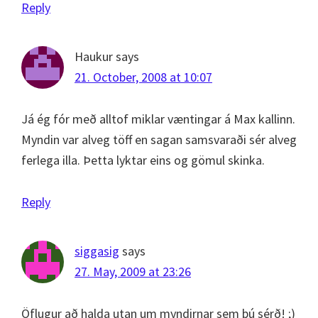
Reply
Haukur
says
21. October, 2008 at 10:07
Já ég fór með alltof miklar væntingar á Max kallinn.
Myndin var alveg töff en sagan samsvaraði sér alveg
ferlega illa. Þetta lyktar eins og gömul skinka.
Reply
siggasig
says
27. May, 2009 at 23:26
Öflugur að halda utan um myndirnar sem þú sérð! ;)