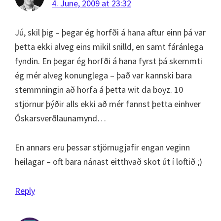
4. June, 2009 at 23:32
Jú, skil þig – þegar ég horfði á hana aftur einn þá var
þetta ekki alveg eins mikil snilld, en samt fáránlega
fyndin. En þegar ég horfði á hana fyrst þá skemmti
ég mér alveg konunglega – það var kannski bara
stemmningin að horfa á þetta wit da boyz. 10
stjörnur þýðir alls ekki að mér fannst þetta einhver
Óskarsverðlaunamynd…
En annars eru þessar stjörnugjafir engan veginn
heilagar – oft bara nánast eitthvað skot út í loftið ;)
Reply