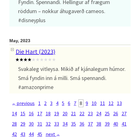
Fyndin. Spennandi. Hellingur af frægum
röddum – nokkur áhugaverð cameos.
#disneyplus
May, 2023
Die Hart (2023)
Svakaleg vitleysa. Mikið af kjánalegum húmor.
Smá fyndin inn á milli. Smá spennandi.
#amazonprime
previous
1
2
3
4
5
6
7
8
9
10
11
12
13
←
14
15
16
17
18
19
20
21
22
23
24
25
26
27
28
29
30
31
32
33
34
35
36
37
38
39
40
41
42
43
44
45
next
→