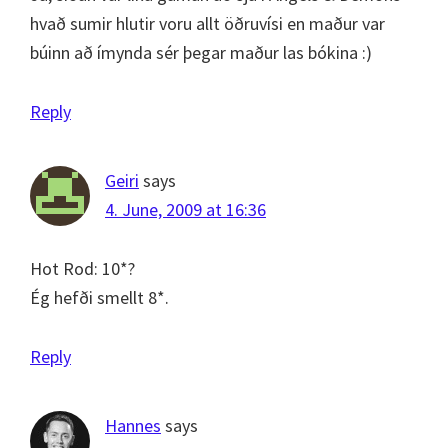
hvað sumir hlutir voru allt öðruvísi en maður var
búinn að ímynda sér þegar maður las bókina :)
Reply
Geiri
says
4. June, 2009 at 16:36
Hot Rod: 10*?
Ég hefði smellt 8*.
Reply
Hannes
says