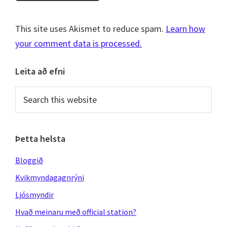
This site uses Akismet to reduce spam.
Learn how
your comment data is processed.
Primary
Leita að efni
Sidebar
Search
this
website
Þetta helsta
Bloggið
Kvikmyndagagnrýni
Ljósmyndir
Hvað meinaru með official station?