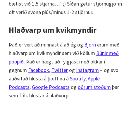
bætist við 1,5 stjarna…” ;) Síðan getur stjörnugjöfin
oft verið svona plús/mínus 1-2 stjörnur.
Hlaðvarp um kvikmyndir
Það er vert að minnast á að ég og
Björn
erum með
hlaðvarp um kvikmyndir sem við köllum
Búnir með
poppið
. Það er hægt að fylgjast með okkur í
gegnum
Facebook
,
Twitter
og
Instagram
– og svo
auðvitað hlusta á þættina á
Spotify
,
Apple
Podcasts
,
Google Podcasts
og
öðrum stöðum
þar
sem fólk hlustar á hlaðvörp.