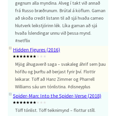
gegnum alla myndina. Alveg í takt við annað
frá Russo bræðrunum. Brútal á köflum. Gaman
að skoða credit listann til að sjá hvaða cameo
hlutverk leikstjórinn lék. Líka gaman að sjá
hvaða Íslendingar unnu við þessa mynd.
#netflix
Hidden Figures (2016)
Mjög áhugaverð saga – svakaleg áhrif sem þau
höfðu og þurftu að berjast fyrir því. Flottir
leikarar. Töff að Hanz Zimmer og Pharrell
Williams sáu um tónlistina. #disneyplus
Spider-Man: Into the Spider-Verse (2018)
Töff tónlist. Töff teiknimynd – flottur stíll.