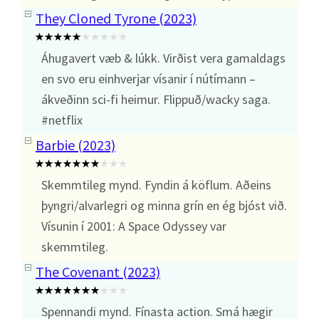
They Cloned Tyrone (2023)
Áhugavert væb & lúkk. Virðist vera gamaldags
en svo eru einhverjar vísanir í nútímann –
ákveðinn sci-fi heimur. Flippuð/wacky saga.
#netflix
Barbie (2023)
Skemmtileg mynd. Fyndin á köflum. Aðeins
þyngri/alvarlegri og minna grín en ég bjóst við.
Vísunin í 2001: A Space Odyssey var
skemmtileg.
The Covenant (2023)
Spennandi mynd. Fínasta action. Smá hægir