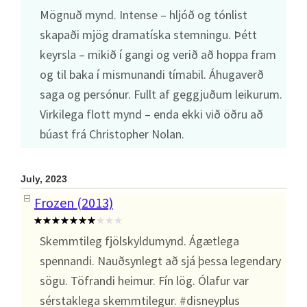
Mögnuð mynd. Intense – hljóð og tónlist
skapaði mjög dramatíska stemningu. Þétt
keyrsla – mikið í gangi og verið að hoppa fram
og til baka í mismunandi tímabil. Áhugaverð
saga og persónur. Fullt af geggjuðum leikurum.
Virkilega flott mynd – enda ekki við öðru að
búast frá Christopher Nolan.
July, 2023
Frozen (2013)
Skemmtileg fjölskyldumynd. Ágætlega
spennandi. Nauðsynlegt að sjá þessa legendary
sögu. Töfrandi heimur. Fín lög. Ólafur var
sérstaklega skemmtilegur. #disneyplus