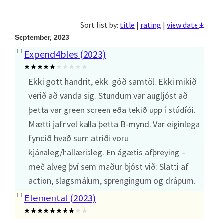
↓
Sort list by:
title
|
rating
|
view date
September, 2023
Expend4bles (2023)
Ekki gott handrit, ekki góð samtöl. Ekki mikið
verið að vanda sig. Stundum var augljóst að
þetta var green screen eða tekið upp í stúdíói.
Mætti jafnvel kalla þetta B-mynd. Var eiginlega
fyndið hvað sum atriði voru
kjánaleg/hallærisleg. En ágætis afþreying –
með alveg því sem maður bjóst við: Slatti af
action, slagsmálum, sprengingum og drápum.
Elemental (2023)