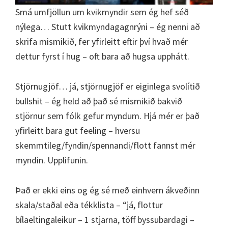
Smá umfjöllun um kvikmyndir sem ég hef séð
nýlega… Stutt kvikmyndagagnrýni – ég nenni að
skrifa mismikið, fer yfirleitt eftir því hvað mér
dettur fyrst í hug – oft bara að hugsa upphátt.
Stjörnugjöf… já, stjörnugjöf er eiginlega svolítið
bullshit – ég held að það sé mismikið bakvið
stjörnur sem fólk gefur myndum. Hjá mér er það
yfirleitt bara gut feeling – hversu
skemmtileg/fyndin/spennandi/flott fannst mér
myndin. Upplifunin.
Það er ekki eins og ég sé með einhvern ákveðinn
skala/staðal eða tékklista – “já, flottur
bílaeltingaleikur – 1 stjarna, töff byssubardagi –