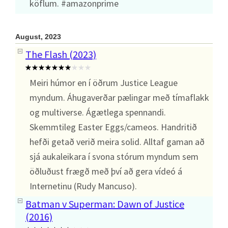
köflum. #amazonprime
August, 2023
The Flash (2023)
Meiri húmor en í öðrum Justice League
myndum. Áhugaverðar pælingar með tímaflakk
og multiverse. Ágætlega spennandi.
Skemmtileg Easter Eggs/cameos. Handritið
hefði getað verið meira solid. Alltaf gaman að
sjá aukaleikara í svona stórum myndum sem
öðluðust frægð með því að gera vídeó á
Internetinu (Rudy Mancuso).
Batman v Superman: Dawn of Justice
(2016)