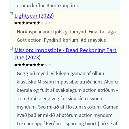
drama kaflar. #amazonprime
Lightyear (2022)
Hörkuspennandi fjölskyldumynd. Fínasta saga.
Gott action. Fyndin á köflum. #disneyplus
Mission: Impossible - Dead Reckoning Part
One (2023)
Geggjuð mynd. Virkilega gaman af öllum
klassísku Mission Impossible atriðunum. Alvöru
keyrsla og fullt af svakalegum action atriðum –
Tom Cruise er alveg í essinu sínu í svona
myndum. Svo mikið af flottum skotum. Gaman
hvað það er mikið af stórum action myndum
teknum upp í Evrópu – spurning hvort það sé af