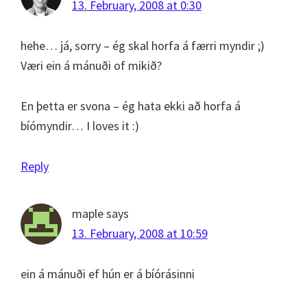
13. February, 2008 at 0:30
hehe… já, sorry – ég skal horfa á færri myndir ;)
Væri ein á mánuði of mikið?
En þetta er svona – ég hata ekki að horfa á
bíómyndir… I loves it :)
Reply
maple
says
13. February, 2008 at 10:59
ein á mánuði ef hún er á bíórásinni