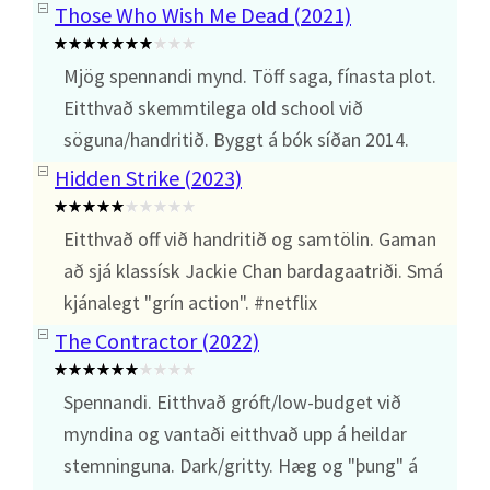
Those Who Wish Me Dead (2021)
Mjög spennandi mynd. Töff saga, fínasta plot.
Eitthvað skemmtilega old school við
söguna/handritið. Byggt á bók síðan 2014.
Hidden Strike (2023)
Eitthvað off við handritið og samtölin. Gaman
að sjá klassísk Jackie Chan bardagaatriði. Smá
kjánalegt "grín action". #netflix
The Contractor (2022)
Spennandi. Eitthvað gróft/low-budget við
myndina og vantaði eitthvað upp á heildar
stemninguna. Dark/gritty. Hæg og "þung" á