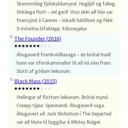
Skemmtileg fjölskyldumynd. Hugljúf og falleg.
Virkilega flott – vel gerð. Vissi ekki að hún var
frumsýnd á Cannes – lokaði hátíðinni og fékk
5-mínútna lófaklapp. #disneyplus
The Founder (2016)
Áhugaverð frumkvöðlasaga – en brútal hvað
hann var óforskammaður til að ná sínu fram.
Slatti af góðum leikurum.
Black Mass (2015)
Hellingur af flottum leikurum. Brútal mynd.
Creepy týpur. Spennandi. Áhugaverð saga.
Áhugavert að Jack Nicholson í The Departed
var að hluta til byggður á Whitey Bulger.