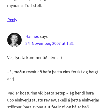
myndina. Töff stöff.
Reply
Hannes
says
24. November, 2007 at 1:31
Vei, fyrsta kommentið hérna :)
Já, maður reynir að hafa þetta eins ferskt og hægt
er :)
Það er kosturinn við þetta setup – ég hendi bara
upp einhverju stuttu review, skelli á þetta einhverjar
stjörnur (bara svona gut feeling) og þá er það