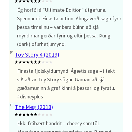
Ég horfði á "Ultimate Edition" útgáfuna.
Spennandi. Fínasta action. Áhugaverð saga fyrir
þessa tímalínu – var bara búinn að sjá
myndirnar gerðar fyrir og eftir þessa. Þung
(dark) ofurhetjumynd.
Toy Story 4 (2019)
Fínasta fjölskyldumynd. Ágætis saga – í takt
við aðrar Toy Story sögur. Gaman að sjá
gæðamuninn á grafíkinni á þessari og fyrstu.
#disneyplus
The Meg (2018)
Ekki frábært handrit – cheesy samtöl.
Mögulega gagngert framleitt sem B-mynd.