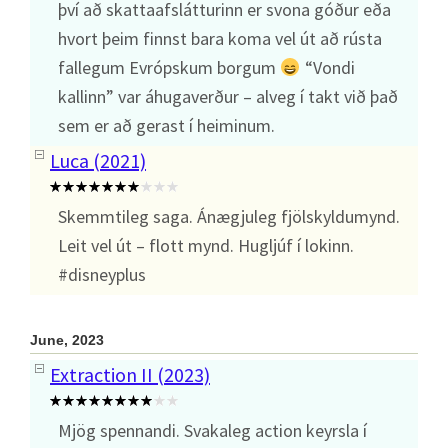
því að skattaafslátturinn er svona góður eða
hvort þeim finnst bara koma vel út að rústa
fallegum Evrópskum borgum
“Vondi
kallinn” var áhugaverður – alveg í takt við það
sem er að gerast í heiminum.
Luca (2021)
Skemmtileg saga. Ánægjuleg fjölskyldumynd.
Leit vel út – flott mynd. Hugljúf í lokinn.
#disneyplus
June, 2023
Extraction II (2023)
Mjög spennandi. Svakaleg action keyrsla í