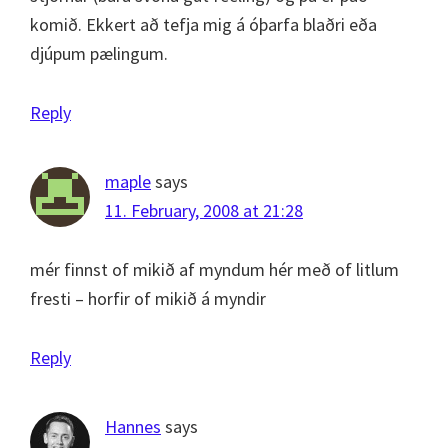
komið. Ekkert að tefja mig á óþarfa blaðri eða
djúpum pælingum.
Reply
maple
says
11. February, 2008 at 21:28
mér finnst of mikið af myndum hér með of litlum
fresti – horfir of mikið á myndir
Reply
Hannes
says