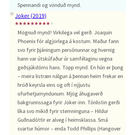
Spennandi og vönduð mynd.
Joker (2019)
Mögnuð mynd! Virkilega vel gerð. Joaquin
Phoenix fór algjörlega á kostum. Maður fann
svo fyrir þjáningum persónunnar og hvernig
hann var útskúfaður úr samfélaginu vegna
geðsjúkdóms hans. Topp mynd. En hún er þung
– meira listræn nálgun á þennan heim frekar en
hröð keyrsla eins og oft í nýjustu
ofurhetjumyndunum. Mjög áhugaverð
bakgrunnssaga fyrir Joker-inn. Tónlistin gerði
líka svo mikið fyrir stemninguna – Hildur
Guðnadóttir er alveg í heimsklassa. Smá
svartur húmor – enda Todd Phillips (Hangover