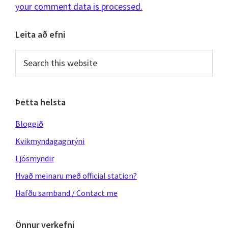
your comment data is processed.
Primary
Leita að efni
Sidebar
Search
this
website
Þetta helsta
Bloggið
Kvikmyndagagnrýni
Ljósmyndir
Hvað meinaru með official station?
Hafðu samband / Contact me
Önnur verkefni