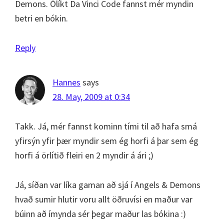
Demons. Ólíkt Da Vinci Code fannst mér myndin
betri en bókin.
Reply
Hannes
says
28. May, 2009 at 0:34
Takk. Já, mér fannst kominn tími til að hafa smá
yfirsýn yfir þær myndir sem ég horfi á þar sem ég
horfi á örlítið fleiri en 2 myndir á ári ;)
Já, síðan var líka gaman að sjá í Angels & Demons
hvað sumir hlutir voru allt öðruvísi en maður var
búinn að ímynda sér þegar maður las bókina :)