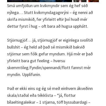
Smá umfjöllun um kvikmyndir sem ég hef séð
nýlega… Stutt kvikmyndagagnrýni – ég nenni að
skrifa mismikið, fer yfirleitt eftir því hvað mér
dettur fyrst í hug – oft bara að hugsa upphátt.
Stjörnugjöf… já, stjörnugjöf er eiginlega svolítið
bullshit – ég held að það sé mismikið bakvið
stjörnur sem fólk gefur myndum. Hjá mér er það
yfirleitt bara gut feeling – hversu
skemmtileg/fyndin/spennandi/flott fannst mér
myndin. Upplifunin.
Það er ekki eins og ég sé með einhvern ákveðinn
skala/staðal eða tékklista – “já, flottur
bílaeltingaleikur – 1 stjarna, töff byssubardagi –