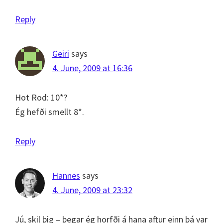
Reply
Geiri
says
4. June, 2009 at 16:36
Hot Rod: 10*?
Ég hefði smellt 8*.
Reply
Hannes
says
4. June, 2009 at 23:32
Jú, skil þig – þegar ég horfði á hana aftur einn þá var