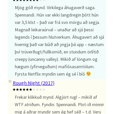
Mjög góð mynd. Virkilega áhugaverð saga.
Spennandi. Hún var ekki langdregin þótt hún
var 3,5 klst – það var frá svo mörgu að segja.
Magnað leikaraúrval – unaður að sjá þessi
legends í þessum hlutverkum. Áhugavert að sjá
hvernig það var búið að yngja þá upp – næstum
því trúverðugt/fullkomið, en stundum örlítið
creepy (uncanny valley). Mikið af löngum og
hægum (yfirveguðum) mafíósasamtölum.
Fyrsta Netflix myndin sem ég sé í bíó
Rough Night (2017)
Frekar klikkuð mynd. Algjört rugl – mikið af
WTF atriðum. Fyndin. Spennandi. Plot-ið minnir
mig á aðrar myndir sem ég hef séð – t.d. Very