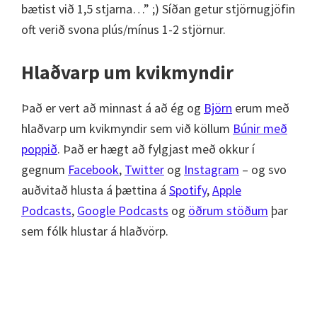
bætist við 1,5 stjarna…” ;) Síðan getur stjörnugjöfin
oft verið svona plús/mínus 1-2 stjörnur.
Hlaðvarp um kvikmyndir
Það er vert að minnast á að ég og
Björn
erum með
hlaðvarp um kvikmyndir sem við köllum
Búnir með
poppið
. Það er hægt að fylgjast með okkur í
gegnum
Facebook
,
Twitter
og
Instagram
– og svo
auðvitað hlusta á þættina á
Spotify
,
Apple
Podcasts
,
Google Podcasts
og
öðrum stöðum
þar
sem fólk hlustar á hlaðvörp.