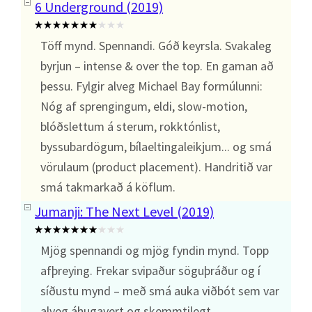
6 Underground (2019)
Töff mynd. Spennandi. Góð keyrsla. Svakaleg
byrjun – intense & over the top. En gaman að
þessu. Fylgir alveg Michael Bay formúlunni:
Nóg af sprengingum, eldi, slow-motion,
blóðslettum á sterum, rokktónlist,
byssubardögum, bílaeltingaleikjum... og smá
vörulaum (product placement). Handritið var
smá takmarkað á köflum.
Jumanji: The Next Level (2019)
Mjög spennandi og mjög fyndin mynd. Topp
afþreying. Frekar svipaður söguþráður og í
síðustu mynd – með smá auka viðbót sem var
alveg áhugavert og skemmtilegt.