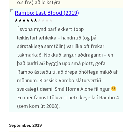
o.s.frv.) að leikstýra.
Rambo: Last Blood (2019)
Í svona mynd þarf ekkert topp
leiklistarhæfileika – handritið (og þá
sérstaklega samtölin) var líka oft frekar
takmarkað. Nokkuð langur aðdragandi – en
það þurfti að byggja upp smá plott, gefa
Rambo ástæðu til að drepa óhóflega mikið af
mönnum. Klassísk Rambo sláturvertíð –
svakalegt dæmi. Smá Home Alone fílingur
En mér fannst töluvert betri keyrsla í Rambo 4
(sem kom út 2008).
September, 2019