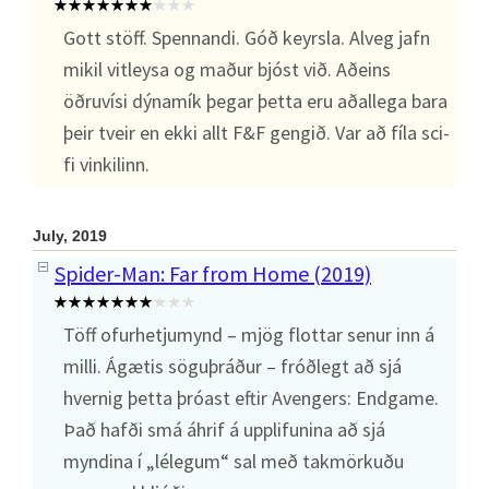
Gott stöff. Spennandi. Góð keyrsla. Alveg jafn
mikil vitleysa og maður bjóst við. Aðeins
öðruvísi dýnamík þegar þetta eru aðallega bara
þeir tveir en ekki allt F&F gengið. Var að fíla sci-
fi vinkilinn.
July, 2019
Spider-Man: Far from Home (2019)
Töff ofurhetjumynd – mjög flottar senur inn á
milli. Ágætis söguþráður – fróðlegt að sjá
hvernig þetta þróast eftir Avengers: Endgame.
Það hafði smá áhrif á upplifunina að sjá
myndina í „lélegum“ sal með takmörkuðu