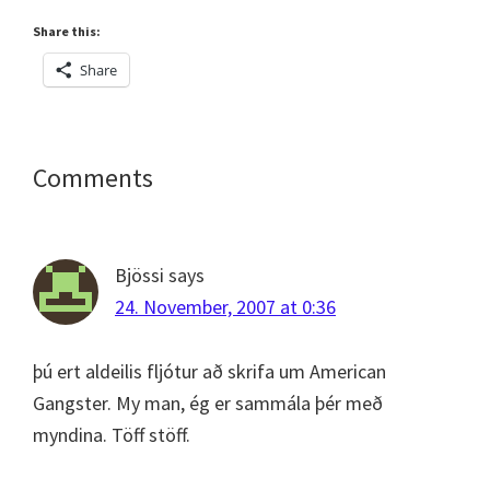
Share this:
Share
Reader
Comments
Interactions
Bjössi
says
24. November, 2007 at 0:36
þú ert aldeilis fljótur að skrifa um American
Gangster. My man, ég er sammála þér með
myndina. Töff stöff.