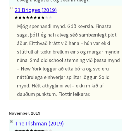
21 Bridges (2019)
Mjög spennandi mynd. Góð keyrsla. Fínasta
saga, þótt ég hafi alveg séð sambærilegt plot
áður. Eitthvað hrátt við hana – hún var ekki
stútfull af tæknibrellum eins og margar myndir
núna. Smá old school stemning við þessa mynd
– New York löggur að elta bófa og svo eru
náttúrulega einhverjar spilltar löggur. Solid
mynd. Hélt athyglinni vel – ekki mikið af
dauðum punktum. Flottir leikarar.
November, 2019
The Irishman (2019)