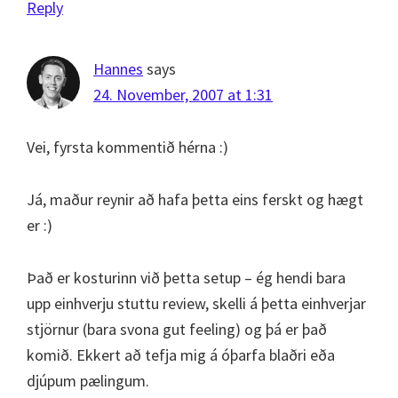
Reply
Hannes
says
24. November, 2007 at 1:31
Vei, fyrsta kommentið hérna :)
Já, maður reynir að hafa þetta eins ferskt og hægt
er :)
Það er kosturinn við þetta setup – ég hendi bara
upp einhverju stuttu review, skelli á þetta einhverjar
stjörnur (bara svona gut feeling) og þá er það
komið. Ekkert að tefja mig á óþarfa blaðri eða
djúpum pælingum.