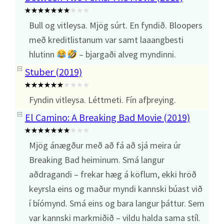
Bull og vitleysa. Mjög súrt. En fyndið. Bloopers
með kreditlistanum var samt laaangbesti
hlutinn
– bjargaði alveg myndinni.
Stuber (2019)
Fyndin vitleysa. Léttmeti. Fín afþreying.
El Camino: A Breaking Bad Movie (2019)
Mjög ánægður með að fá að sjá meira úr
Breaking Bad heiminum. Smá langur
aðdragandi – frekar hæg á köflum, ekki hröð
keyrsla eins og maður myndi kannski búast við
í bíómynd. Smá eins og bara langur þáttur. Sem
var kannski markmiðið – vildu halda sama stíl.