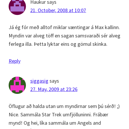
Haukur
says
21. October, 2008 at 10:07
Já ég fór með alltof miklar væntingar á Max kallinn.
Myndin var alveg töff en sagan samsvaraði sér alveg
ferlega illa. Þetta lyktar eins og gömul skinka.
Reply
siggasig
says
27. May, 2009 at 23:26
Öflugur að halda utan um myndirnar sem þú sérð! ;)
Nice. Sammála Star Trek umfjölluninni. Frábær
mynd! Og hei, líka sammála um Angels and