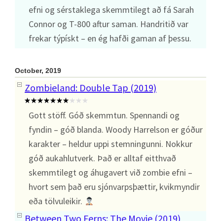
efni og sérstaklega skemmtilegt að fá Sarah
Connor og T-800 aftur saman. Handritið var
frekar týpískt – en ég hafði gaman af þessu.
October, 2019
Zombieland: Double Tap (2019)
Gott stöff. Góð skemmtun. Spennandi og
fyndin – góð blanda. Woody Harrelson er góður
karakter – heldur uppi stemningunni. Nokkur
góð aukahlutverk. Það er alltaf eitthvað
skemmtilegt og áhugavert við zombie efni –
hvort sem það eru sjónvarpsþættir, kvikmyndir
eða tölvuleikir.
Between Two Ferns: The Movie (2019)