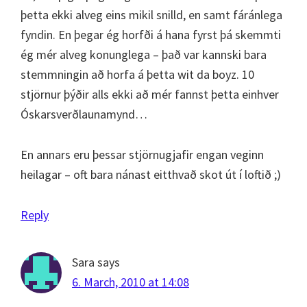
þetta ekki alveg eins mikil snilld, en samt fáránlega
fyndin. En þegar ég horfði á hana fyrst þá skemmti
ég mér alveg konunglega – það var kannski bara
stemmningin að horfa á þetta wit da boyz. 10
stjörnur þýðir alls ekki að mér fannst þetta einhver
Óskarsverðlaunamynd…
En annars eru þessar stjörnugjafir engan veginn
heilagar – oft bara nánast eitthvað skot út í loftið ;)
Reply
Sara
says
6. March, 2010 at 14:08