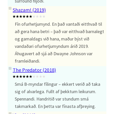
surround hljóði.
Shazam! (2019)
Fín ofurhetjumynd. En það vantaði eitthvað til
að gera hana betri – það var eitthvað barnalegt
og gamaldags við hana, maður býst við
vandaðari ofurhetjumyndum árið 2019.
Áhugavert að sjá að Dwayne Johnson var
framleiðandi.
The Predator (2018)
Smá B-myndar fílingur – ekkert verið að taka
sig of alvarlega. Fullt af þekktum leikurum.
Spennandi. Handritið var stundum smá
takmarkað. En þetta var fínasta afþreying.