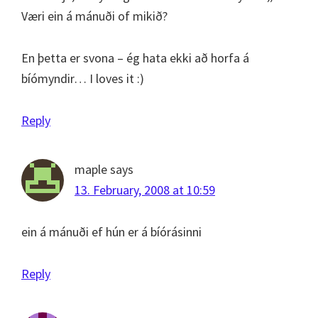
Væri ein á mánuði of mikið?
En þetta er svona – ég hata ekki að horfa á
bíómyndir… I loves it :)
Reply
maple
says
13. February, 2008 at 10:59
ein á mánuði ef hún er á bíórásinni
Reply