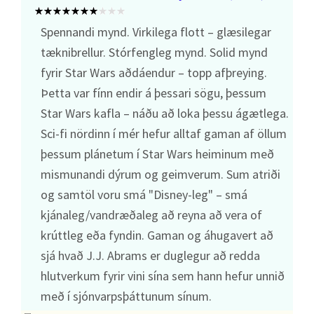
Spennandi mynd. Virkilega flott – glæsilegar
tæknibrellur. Stórfengleg mynd. Solid mynd
fyrir Star Wars aðdáendur – topp afþreying.
Þetta var fínn endir á þessari sögu, þessum
Star Wars kafla – náðu að loka þessu ágætlega.
Sci-fi nördinn í mér hefur alltaf gaman af öllum
þessum plánetum í Star Wars heiminum með
mismunandi dýrum og geimverum. Sum atriði
og samtöl voru smá "Disney-leg" – smá
kjánaleg/vandræðaleg að reyna að vera of
krúttleg eða fyndin. Gaman og áhugavert að
sjá hvað J.J. Abrams er duglegur að redda
hlutverkum fyrir vini sína sem hann hefur unnið
með í sjónvarpsþáttunum sínum.