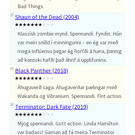
Bad Things.
Shaun of the Dead (2004)
Klassísk zombie mynd. Spennandi. Fyndin. Hún
var meiri snilld í minningunni – en ég var með
mega inflúensu þegar ég horfði á hana, þannig
að kannski hafði það áhrif á upplifunina.
Black Panther (2018)
Áhugaverð saga. Áhugaverðar pælingar með
Wakanda og Vibranium. Spennandi. Fínt action.
Terminator: Dark Fate (2019)
Mjög spennandi. Gott action. Linda Hamilton
var badass! Gaman að fá meira Terminator