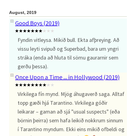
August, 2019
Good Boys (2019)
Fyndin vitleysa. Mikið bull. Ekta afþreying. Að
vissu leyti svipuð og Superbad, bara um yngri
stráka (enda að hluta til sömu gaurarnir sem
gerðu þessa).
Once Upon a Time ... in Hollywood (2019)
Virkilega fín mynd. Mjög áhugaverð saga. Alltaf
topp gæði hjá Tarantino. Virkilega góðir
leikarar – gaman að sjá "usual suspects" (eða
börnin þeirra) sem hafa leikið nokkrum sinnum
í Tarantino myndum. Ekki eins mikið ofbeldi og