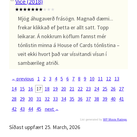
Vice (2018)
Mjög áhugaverð frásögn. Magnað dæmi...
frekar klikkað ef þetta er allt satt. Topp
leikarar. Á nokkrum köflum fannst mér
tónlistin minna á House of Cards tónlistina –
veit ekki hvort það var vísvitandi vísun í
sambærileg atriði.
previous
1
2
3
4
5
6
7
8
9
10
11
12
13
←
14
15
16
17
18
19
20
21
22
23
24
25
26
27
28
29
30
31
32
33
34
35
36
37
38
39
40
41
42
43
44
45
next
→
List generated by
WP Movie Ratings
.
Síðast uppfært 25. March, 2026