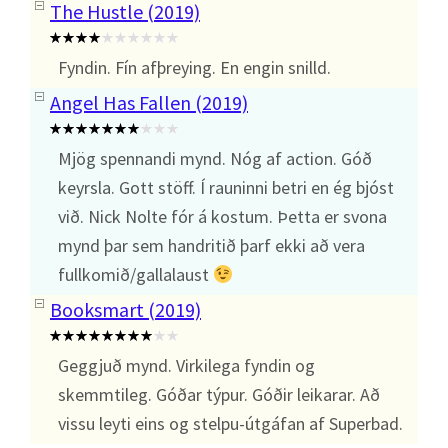
The Hustle (2019)
Fyndin. Fín afþreying. En engin snilld.
Angel Has Fallen (2019)
Mjög spennandi mynd. Nóg af action. Góð
keyrsla. Gott stöff. Í rauninni betri en ég bjóst
við. Nick Nolte fór á kostum. Þetta er svona
mynd þar sem handritið þarf ekki að vera
fullkomið/gallalaust
Booksmart (2019)
Geggjuð mynd. Virkilega fyndin og
skemmtileg. Góðar týpur. Góðir leikarar. Að
vissu leyti eins og stelpu-útgáfan af Superbad.