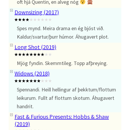
oft hjá Quentin, en alveg nóg
Downsizing (2017)
Spes mynd. Meira drama en ég bjóst við.
Kaldur/svartur/þurr húmor. Áhugavert plot.
Long Shot (2019)
Mjög fyndin. Skemmtileg. Topp afþreying.
Widows (2018)
Spennandi. Heill hellingur af þekktum/flottum
leikurum. Fullt af flottum skotum. Áhugavert
handrit.
Fast & Furious Presents: Hobbs & Shaw
(2019)