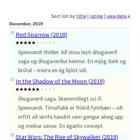
↓
Sort list by:
title
|
rating
|
view date
December, 2019
Red Sparrow (2018)
Spennandi thriller. Að vissu leyti áhugaverð
saga og áhugaverður heimur. En mjög dark og
brútal – meira en ég bjóst við.
In the Shadow of the Moon (2019)
Áhugaverð saga. Skemmtilegt sci-fi.
Spennandi. Tímaflakk er flókið fyrirbæri – oft
erfitt að skrifa handrit sem gengur alveg upp
og meikar sense. En ágætis concept.
Star Wars: The Rise of Skywalker (2019)