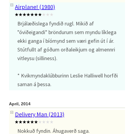
Airplane! (1980)
Brjálæðislega fyndið rugl. Mikið af
"óviðeigandi" bröndurum sem myndu líklega
ekki ganga í bíómynd sem væri gefin út í ár.
Stútfullt af góðum orðaleikjum og almennri
vitleysu (silliness).
* Kvikmyndaklúbburinn Leslie Halliwell horfði
saman á þessa.
April, 2014
Delivery Man (2013)
Nokkuð fyndin. Áhugaverð saga.