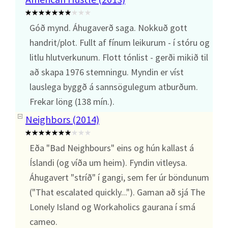
Góð mynd. Áhugaverð saga. Nokkuð gott
handrit/plot. Fullt af fínum leikurum - í stóru og
litlu hlutverkunum. Flott tónlist - gerði mikið til
að skapa 1976 stemningu. Myndin er víst
lauslega byggð á sannsögulegum atburðum.
Frekar löng (138 mín.).
Neighbors (2014)
Eða "Bad Neighbours" eins og hún kallast á
Íslandi (og víða um heim). Fyndin vitleysa.
Áhugavert "stríð" í gangi, sem fer úr böndunum
("That escalated quickly..."). Gaman að sjá The
Lonely Island og Workaholics gaurana í smá
cameo.