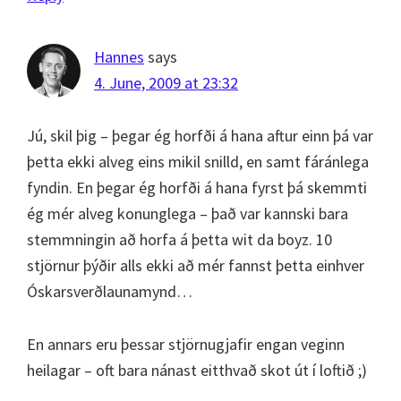
Hannes
says
4. June, 2009 at 23:32
Jú, skil þig – þegar ég horfði á hana aftur einn þá var
þetta ekki alveg eins mikil snilld, en samt fáránlega
fyndin. En þegar ég horfði á hana fyrst þá skemmti
ég mér alveg konunglega – það var kannski bara
stemmningin að horfa á þetta wit da boyz. 10
stjörnur þýðir alls ekki að mér fannst þetta einhver
Óskarsverðlaunamynd…
En annars eru þessar stjörnugjafir engan veginn
heilagar – oft bara nánast eitthvað skot út í loftið ;)