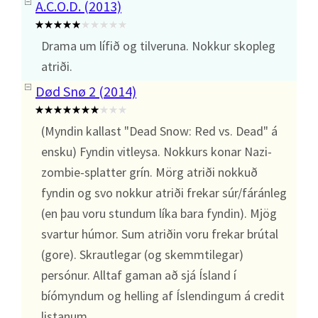
A.C.O.D. (2013)
Drama um lífið og tilveruna. Nokkur skopleg
atriði.
Død Snø 2 (2014)
(Myndin kallast "Dead Snow: Red vs. Dead" á
ensku) Fyndin vitleysa. Nokkurs konar Nazi-
zombie-splatter grín. Mörg atriði nokkuð
fyndin og svo nokkur atriði frekar súr/fáránleg
(en þau voru stundum líka bara fyndin). Mjög
svartur húmor. Sum atriðin voru frekar brútal
(gore). Skrautlegar (og skemmtilegar)
persónur. Alltaf gaman að sjá Ísland í
bíómyndum og helling af Íslendingum á credit
listanum.