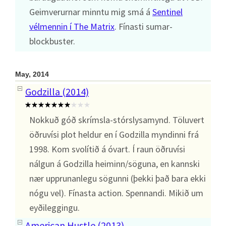
Geimverurnar minntu mig smá á
Sentinel
vélmennin í The Matrix
. Fínasti sumar-
blockbuster.
May, 2014
Godzilla (2014)
Nokkuð góð skrímsla-stórslysamynd. Töluvert
öðruvísi plot heldur en í Godzilla myndinni frá
1998. Kom svolítið á óvart. Í raun öðruvísi
nálgun á Godzilla heiminn/söguna, en kannski
nær upprunanlegu sögunni (þekki það bara ekki
nógu vel). Fínasta action. Spennandi. Mikið um
eyðileggingu.
American Hustle (2013)