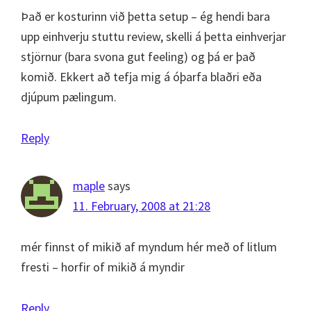
Það er kosturinn við þetta setup – ég hendi bara
upp einhverju stuttu review, skelli á þetta einhverjar
stjörnur (bara svona gut feeling) og þá er það
komið. Ekkert að tefja mig á óþarfa blaðri eða
djúpum pælingum.
Reply
maple
says
11. February, 2008 at 21:28
mér finnst of mikið af myndum hér með of litlum
fresti – horfir of mikið á myndir
Reply