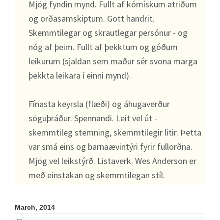
Mjög fyndin mynd. Fullt af kómískum atriðum
og orðasamskiptum. Gott handrit.
Skemmtilegar og skrautlegar persónur - og
nóg af þeim. Fullt af þekktum og góðum
leikurum (sjaldan sem maður sér svona marga
þekkta leikara í einni mynd).
Fínasta keyrsla (flæði) og áhugaverður
söguþráður. Spennandi. Leit vel út -
skemmtileg stemning, skemmtilegir litir. Þetta
var smá eins og barnaævintýri fyrir fullorðna.
Mjög vel leikstýrð. Listaverk. Wes Anderson er
með einstakan og skemmtilegan stíl.
March, 2014