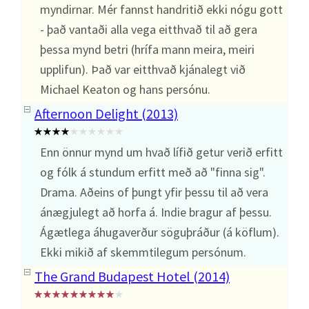
myndirnar. Mér fannst handritið ekki nógu gott
- það vantaði alla vega eitthvað til að gera
þessa mynd betri (hrífa mann meira, meiri
upplifun). Það var eitthvað kjánalegt við
Michael Keaton og hans persónu.
Afternoon Delight (2013)
Enn önnur mynd um hvað lífið getur verið erfitt
og fólk á stundum erfitt með að "finna sig".
Drama. Aðeins of þungt yfir þessu til að vera
ánægjulegt að horfa á. Indie bragur af þessu.
Ágætlega áhugaverður söguþráður (á köflum).
Ekki mikið af skemmtilegum persónum.
The Grand Budapest Hotel (2014)