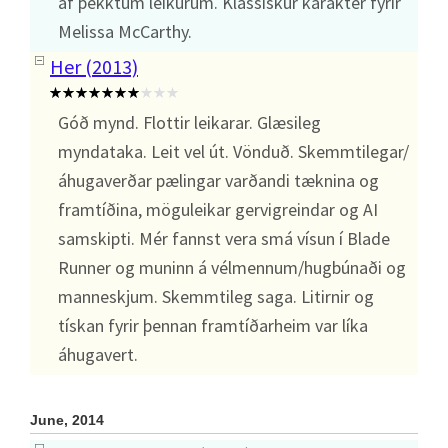
af þekktum leikurum. Klassískur karakter fyrir
Melissa McCarthy.
Her (2013)
Góð mynd. Flottir leikarar. Glæsileg
myndataka. Leit vel út. Vönduð. Skemmtilegar/
áhugaverðar pælingar varðandi tæknina og
framtíðina, möguleikar gervigreindar og AI
samskipti. Mér fannst vera smá vísun í Blade
Runner og muninn á vélmennum/hugbúnaði og
manneskjum. Skemmtileg saga. Litirnir og
tískan fyrir þennan framtíðarheim var líka
áhugavert.
June, 2014