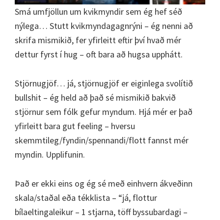
Smá umfjöllun um kvikmyndir sem ég hef séð
nýlega… Stutt kvikmyndagagnrýni – ég nenni að
skrifa mismikið, fer yfirleitt eftir því hvað mér
dettur fyrst í hug – oft bara að hugsa upphátt.
Stjörnugjöf… já, stjörnugjöf er eiginlega svolítið
bullshit – ég held að það sé mismikið bakvið
stjörnur sem fólk gefur myndum. Hjá mér er það
yfirleitt bara gut feeling – hversu
skemmtileg/fyndin/spennandi/flott fannst mér
myndin. Upplifunin.
Það er ekki eins og ég sé með einhvern ákveðinn
skala/staðal eða tékklista – “já, flottur
bílaeltingaleikur – 1 stjarna, töff byssubardagi –