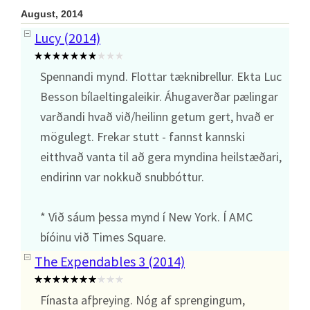
August, 2014
Lucy (2014)
Spennandi mynd. Flottar tæknibrellur. Ekta Luc
Besson bílaeltingaleikir. Áhugaverðar pælingar
varðandi hvað við/heilinn getum gert, hvað er
mögulegt. Frekar stutt - fannst kannski
eitthvað vanta til að gera myndina heilstæðari,
endirinn var nokkuð snubbóttur.
* Við sáum þessa mynd í New York. Í AMC
bíóinu við Times Square.
The Expendables 3 (2014)
Fínasta afþreying. Nóg af sprengingum,