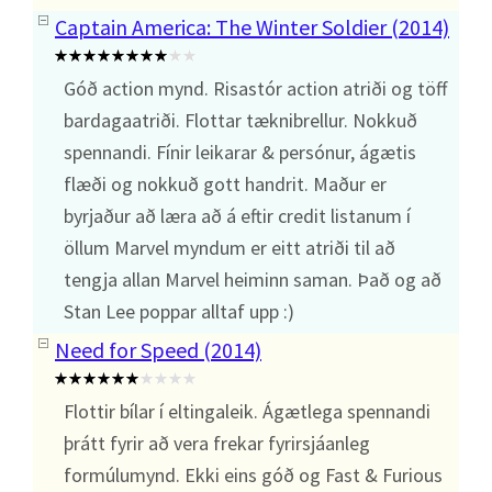
Captain America: The Winter Soldier (2014)
Góð action mynd. Risastór action atriði og töff
bardagaatriði. Flottar tæknibrellur. Nokkuð
spennandi. Fínir leikarar & persónur, ágætis
flæði og nokkuð gott handrit. Maður er
byrjaður að læra að á eftir credit listanum í
öllum Marvel myndum er eitt atriði til að
tengja allan Marvel heiminn saman. Það og að
Stan Lee poppar alltaf upp :)
Need for Speed (2014)
Flottir bílar í eltingaleik. Ágætlega spennandi
þrátt fyrir að vera frekar fyrirsjáanleg
formúlumynd. Ekki eins góð og Fast & Furious