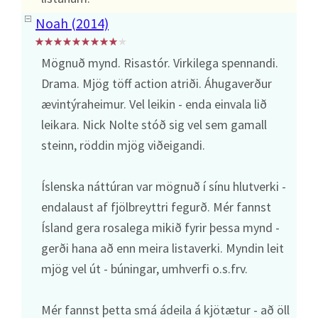
Noah (2014)
Mögnuð mynd. Risastór. Virkilega spennandi.
Drama. Mjög töff action atriði. Áhugaverður
ævintýraheimur. Vel leikin - enda einvala lið
leikara. Nick Nolte stóð sig vel sem gamall
steinn, röddin mjög viðeigandi.
Íslenska náttúran var mögnuð í sínu hlutverki -
endalaust af fjölbreyttri fegurð. Mér fannst
Ísland gera rosalega mikið fyrir þessa mynd -
gerði hana að enn meira listaverki. Myndin leit
mjög vel út - búningar, umhverfi o.s.frv.
Mér fannst þetta smá ádeila á kjötætur - að öll