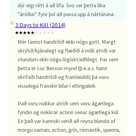
dýr eigi rétt á að lifa. Svo var þetta líka
"áróður" fyrir því að passa upp á náttúruna.
3 Days to Kill (2014)
Mér fannst handritið ekki nógu gott. Margt
skrýtið/kjánalegt og flæðið á milli atriði var
stundum ekki nógu lógískt/eðlilegt. Þar sem
þetta er Luc Besson mynd (þ.e.a.s. hann
skrifaði handritið og framleiddi) þá voru
vissulega franskir bílar í eltingaleik.
Það voru nokkur atriði sem voru ágætlega
fyndin og nokkrar action senur ágætlega kúl.
En það var kannski verið að reyna blanda of
mörgu saman; action, grín, rómantík, spenna,