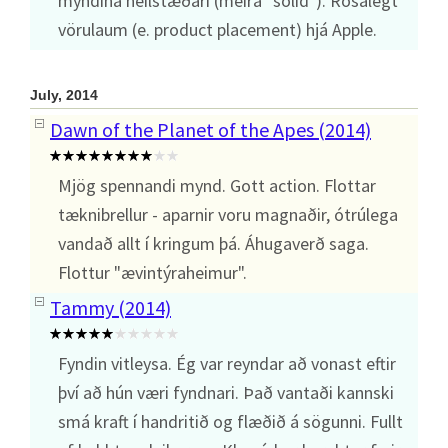
myndina heilstæðari (meira "solid"). Rosalegt
vörulaum (e. product placement) hjá Apple.
July, 2014
Dawn of the Planet of the Apes (2014)
Mjög spennandi mynd. Gott action. Flottar
tæknibrellur - aparnir voru magnaðir, ótrúlega
vandað allt í kringum þá. Áhugaverð saga.
Flottur "ævintýraheimur".
Tammy (2014)
Fyndin vitleysa. Ég var reyndar að vonast eftir
því að hún væri fyndnari. Það vantaði kannski
smá kraft í handritið og flæðið á sögunni. Fullt