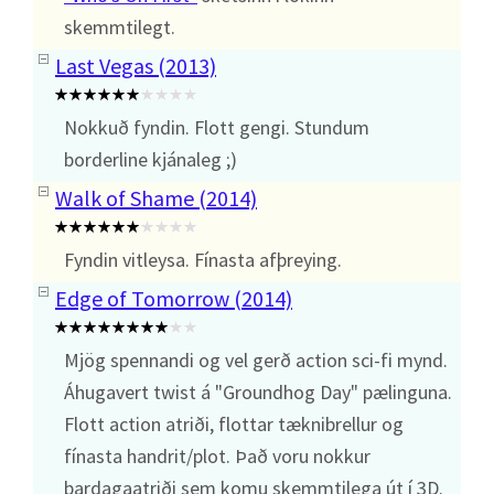
skemmtilegt.
Last Vegas (2013)
Nokkuð fyndin. Flott gengi. Stundum
borderline kjánaleg ;)
Walk of Shame (2014)
Fyndin vitleysa. Fínasta afþreying.
Edge of Tomorrow (2014)
Mjög spennandi og vel gerð action sci-fi mynd.
Áhugavert twist á "Groundhog Day" pælinguna.
Flott action atriði, flottar tæknibrellur og
fínasta handrit/plot. Það voru nokkur
bardagaatriði sem komu skemmtilega út í 3D.