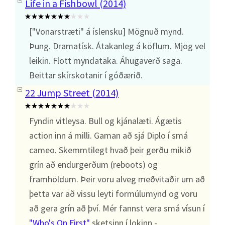
Life in a Fishbowl (2014)
["Vonarstræti" á íslensku] Mögnuð mynd.
Þung. Dramatísk. Átakanleg á köflum. Mjög vel
leikin. Flott myndataka. Áhugaverð saga.
Beittar skírskotanir í góðærið.
22 Jump Street (2014)
Fyndin vitleysa. Bull og kjánalæti. Ágætis
action inn á milli. Gaman að sjá Diplo í smá
cameo. Skemmtilegt hvað þeir gerðu mikið
grín að endurgerðum (reboots) og
framhöldum. Þeir voru alveg meðvitaðir um að
þetta var að vissu leyti formúlumynd og voru
að gera grín að því. Mér fannst vera smá vísun í
"Who's On First"
sketsinn í lokinn -