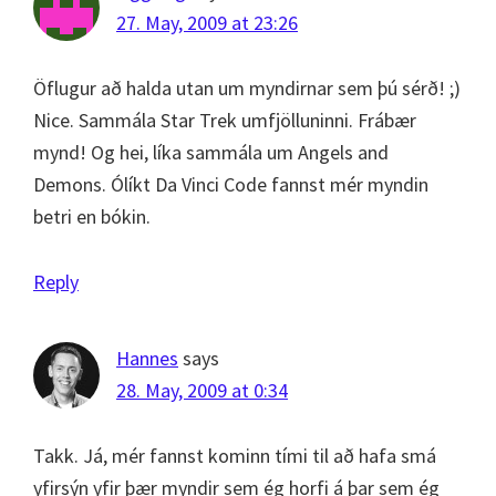
27. May, 2009 at 23:26
Öflugur að halda utan um myndirnar sem þú sérð! ;)
Nice. Sammála Star Trek umfjölluninni. Frábær
mynd! Og hei, líka sammála um Angels and
Demons. Ólíkt Da Vinci Code fannst mér myndin
betri en bókin.
Reply
Hannes
says
28. May, 2009 at 0:34
Takk. Já, mér fannst kominn tími til að hafa smá
yfirsýn yfir þær myndir sem ég horfi á þar sem ég