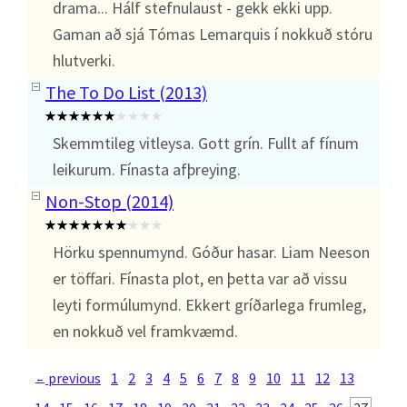
drama... Hálf stefnulaust - gekk ekki upp.
Gaman að sjá Tómas Lemarquis í nokkuð stóru
hlutverki.
The To Do List (2013)
Skemmtileg vitleysa. Gott grín. Fullt af fínum
leikurum. Fínasta afþreying.
Non-Stop (2014)
Hörku spennumynd. Góður hasar. Liam Neeson
er töffari. Fínasta plot, en þetta var að vissu
leyti formúlumynd. Ekkert gríðarlega frumleg,
en nokkuð vel framkvæmd.
previous
1
2
3
4
5
6
7
8
9
10
11
12
13
←