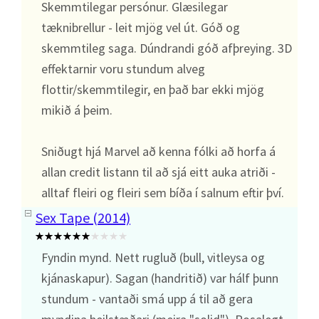
Skemmtilegar persónur. Glæsilegar
tæknibrellur - leit mjög vel út. Góð og
skemmtileg saga. Dúndrandi góð afþreying. 3D
effektarnir voru stundum alveg
flottir/skemmtilegir, en það bar ekki mjög
mikið á þeim.
Sniðugt hjá Marvel að kenna fólki að horfa á
allan credit listann til að sjá eitt auka atriði -
alltaf fleiri og fleiri sem bíða í salnum eftir því.
Sex Tape (2014)
Fyndin mynd. Nett rugluð (bull, vitleysa og
kjánaskapur). Sagan (handritið) var hálf þunn
stundum - vantaði smá upp á til að gera