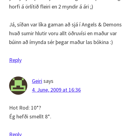
horfi á örlítið fleiri en 2 myndir á ári ;)
Já, síðan var líka gaman að sjá í Angels & Demons
hvað sumir hlutir voru allt öðruvísi en maður var
búinn að ímynda sér þegar maður las bókina :)
Reply
Geiri
says
4. June, 2009 at 16:36
Hot Rod: 10*?
Ég hefði smellt 8*.
Reply