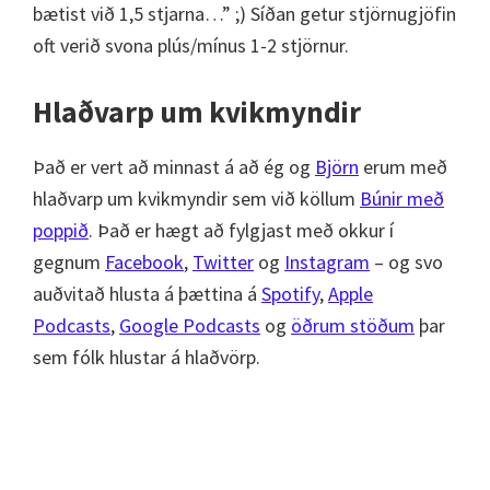
bætist við 1,5 stjarna…” ;) Síðan getur stjörnugjöfin
oft verið svona plús/mínus 1-2 stjörnur.
Hlaðvarp um kvikmyndir
Það er vert að minnast á að ég og
Björn
erum með
hlaðvarp um kvikmyndir sem við köllum
Búnir með
poppið
. Það er hægt að fylgjast með okkur í
gegnum
Facebook
,
Twitter
og
Instagram
– og svo
auðvitað hlusta á þættina á
Spotify
,
Apple
Podcasts
,
Google Podcasts
og
öðrum stöðum
þar
sem fólk hlustar á hlaðvörp.