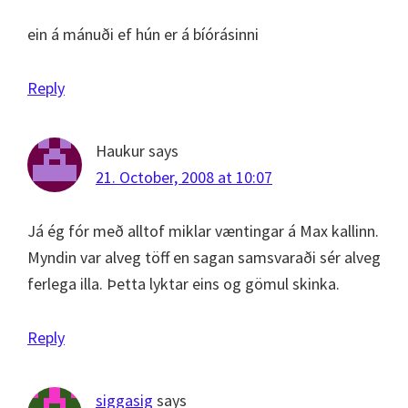
ein á mánuði ef hún er á bíórásinni
Reply
Haukur
says
21. October, 2008 at 10:07
Já ég fór með alltof miklar væntingar á Max kallinn.
Myndin var alveg töff en sagan samsvaraði sér alveg
ferlega illa. Þetta lyktar eins og gömul skinka.
Reply
siggasig
says