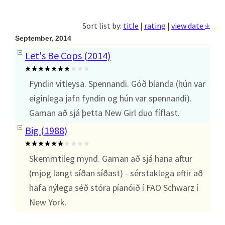
↓
Sort list by:
title
|
rating
|
view date
September, 2014
Let's Be Cops (2014)
Fyndin vitleysa. Spennandi. Góð blanda (hún var
eiginlega jafn fyndin og hún var spennandi).
Gaman að sjá þetta New Girl duo fíflast.
Big (1988)
Skemmtileg mynd. Gaman að sjá hana aftur
(mjög langt síðan síðast) - sérstaklega eftir að
hafa nýlega séð stóra píanóið í FAO Schwarz í
New York.