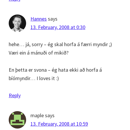
Hannes
says
13. February, 2008 at 0:30
hehe… já, sorry – ég skal horfa á færri myndir ;)
Væri ein á mánuði of mikið?
En þetta er svona – ég hata ekki að horfa á
bíómyndir… I loves it :)
Reply
maple
says
13. February, 2008 at 10:59