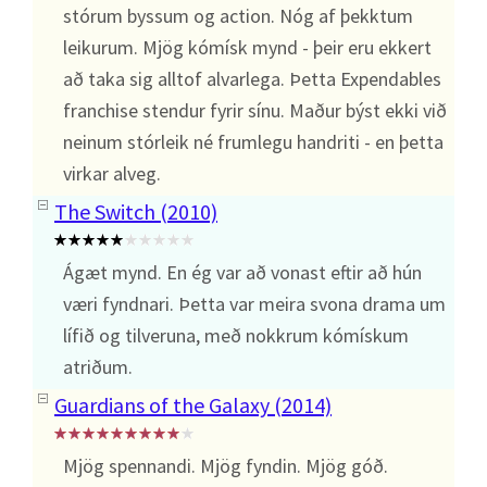
stórum byssum og action. Nóg af þekktum
leikurum. Mjög kómísk mynd - þeir eru ekkert
að taka sig alltof alvarlega. Þetta Expendables
franchise stendur fyrir sínu. Maður býst ekki við
neinum stórleik né frumlegu handriti - en þetta
virkar alveg.
The Switch (2010)
Ágæt mynd. En ég var að vonast eftir að hún
væri fyndnari. Þetta var meira svona drama um
lífið og tilveruna, með nokkrum kómískum
atriðum.
Guardians of the Galaxy (2014)
Mjög spennandi. Mjög fyndin. Mjög góð.