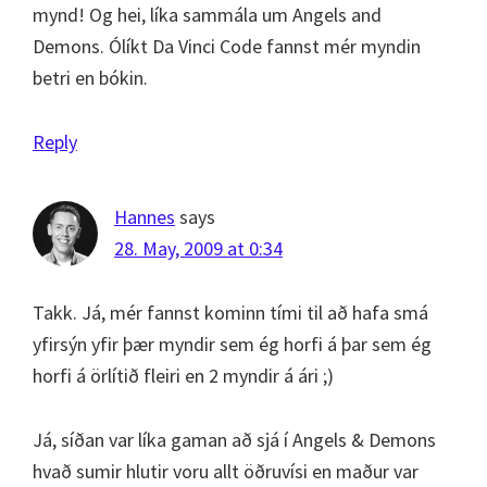
mynd! Og hei, líka sammála um Angels and
Demons. Ólíkt Da Vinci Code fannst mér myndin
betri en bókin.
Reply
Hannes
says
28. May, 2009 at 0:34
Takk. Já, mér fannst kominn tími til að hafa smá
yfirsýn yfir þær myndir sem ég horfi á þar sem ég
horfi á örlítið fleiri en 2 myndir á ári ;)
Já, síðan var líka gaman að sjá í Angels & Demons
hvað sumir hlutir voru allt öðruvísi en maður var