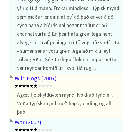
yfirleitt á mann. Frekar mindless - týpísk mynd
sem maður lendir á af því að það er verið að
sýna hana á bíórásinni þegar maður er að
channel surfa ;) En þeir hafa greinilega hent
alveg slatta af peningum í tölvugrafíks-effecta
- sumar senur voru greinilega að miklu leyti
tölvugerðar. Sérstaklega í lokinn, þegar þetta
var reyndar komið út í svolítið rugl...
Wild Hogs (2007)
Ágæt fjölskylduvæn mynd. Nokkuð fyndin...
Voða týpísk mynd með happy ending og allt
það.
War (2007)