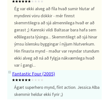
Ég var ekki alveg að fíla hvað sumir hlutar af
myndinni vöru dökkir - mér finnst
skemmtilegra að sjá almennilega hvað er að
gerast ;) Kannski vildi Baltasar bara hafa sem
eðlilegasta lýsingu... Skemmtilegt að sjá hinar
ýmsu íslensku byggingar í nýjum hlutverkum.
Hin fínasta mynd - maður var reyndar stundum
ekki alveg að ná að fylgja nákvæmlega hvað
var í gangi...
Fantastic Four (2005)
Ágæt superhero mynd, fínt action. Jessica Alba
skemmir heldur ekki fyrir ;)