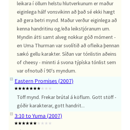
leikara í öllum helstu hlutverkunum er maður
eiginlega hálf vonsvikinn að það sé ekki hægt
að gera betri mynd. Maður verður eiginlega að
kenna handritinu og/eða leikstjóranum um.
Myndin átti samt alveg nokkur góð móment -
en Uma Thurman var svolítið að ofleika þennan
sækó gellu karakter. Síðan var tónlistin aðeins
of cheesy - minnti á svona týpíska tónlist sem
var ofnotuð í 90's myndum.
Eastern Promises (2007)
Töff mynd. Frekar brútal á köflum. Gott stöff -
góðir karakterar, gott handrit...
3:10 to Yuma (2007)