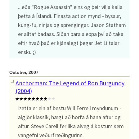
...eða "Rogue Assassin" eins og þeir vilja kalla
þetta á Íslandi. Fínasta action mynd - byssur,
kung-fu, ninjas og sprengingar. Jason Statham
er alltaf badass. Síðan bara sleppa því að taka
eftir hvað það er kjánalegt þegar Jet Li talar
ensku ;)
October, 2007
Anchorman: The Legend of Ron Burgundy
(2004)
Þetta er ein af bestu Will Ferrell myndunum -
algjör klassík, hægt að horfa á hana aftur og
aftur. Steve Carell fer líka alveg á kostum sem
vangefni veðurfræðingurinn.