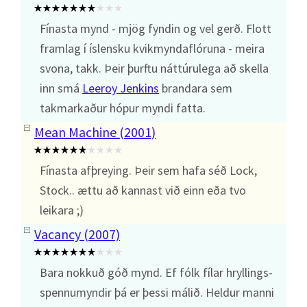
Fínasta mynd - mjög fyndin og vel gerð. Flott
framlag í íslensku kvikmyndaflóruna - meira
svona, takk. Þeir þurftu náttúrulega að skella
inn smá
Leeroy Jenkins
brandara sem
takmarkaður hópur myndi fatta.
Mean Machine (2001)
Fínasta afþreying. Þeir sem hafa séð Lock,
Stock.. ættu að kannast við einn eða tvo
leikara ;)
Vacancy (2007)
Bara nokkuð góð mynd. Ef fólk fílar hryllings-
spennumyndir þá er þessi málið. Heldur manni