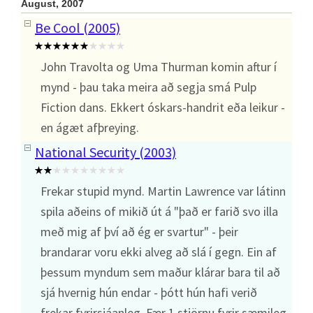
August, 2007
Be Cool (2005)
John Travolta og Uma Thurman komin aftur í
mynd - þau taka meira að segja smá Pulp
Fiction dans. Ekkert óskars-handrit eða leikur -
en ágæt afþreying.
National Security (2003)
Frekar stupid mynd. Martin Lawrence var látinn
spila aðeins of mikið út á "það er farið svo illa
með mig af því að ég er svartur" - þeir
brandarar voru ekki alveg að slá í gegn. Ein af
þessum myndum sem maður klárar bara til að
sjá hvernig hún endar - þótt hún hafi verið
frekar fyrirsjáanleg. Fær 1 stjörnu fyrir sæmileg