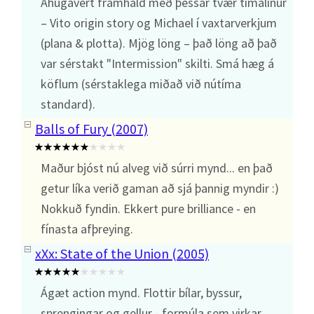
Áhugavert framhald með þessar tvær tímalínur
– Vito origin story og Michael í vaxtarverkjum
(plana & plotta). Mjög löng – það löng að það
var sérstakt "Intermission" skilti. Smá hæg á
köflum (sérstaklega miðað við nútíma
standard).
Balls of Fury (2007)
Maður bjóst nú alveg við súrri mynd... en það
getur líka verið gaman að sjá þannig myndir :)
Nokkuð fyndin. Ekkert pure brilliance - en
fínasta afþreying.
xXx: State of the Union (2005)
Ágæt action mynd. Flottir bílar, byssur,
sprengingar og gellur - formúla sem virkar