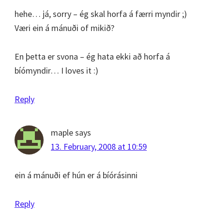
hehe… já, sorry – ég skal horfa á færri myndir ;)
Væri ein á mánuði of mikið?
En þetta er svona – ég hata ekki að horfa á
bíómyndir… I loves it :)
Reply
maple
says
13. February, 2008 at 10:59
ein á mánuði ef hún er á bíórásinni
Reply