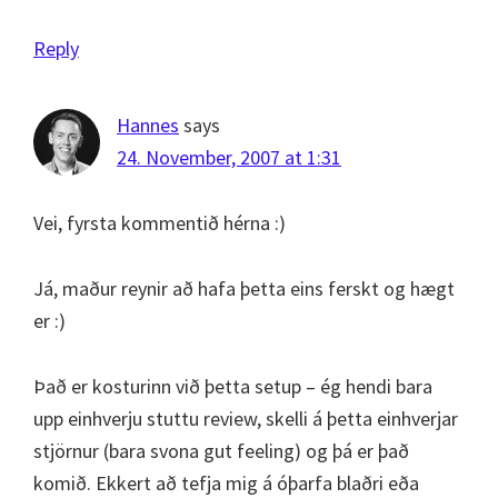
Reply
Hannes
says
24. November, 2007 at 1:31
Vei, fyrsta kommentið hérna :)
Já, maður reynir að hafa þetta eins ferskt og hægt
er :)
Það er kosturinn við þetta setup – ég hendi bara
upp einhverju stuttu review, skelli á þetta einhverjar
stjörnur (bara svona gut feeling) og þá er það
komið. Ekkert að tefja mig á óþarfa blaðri eða