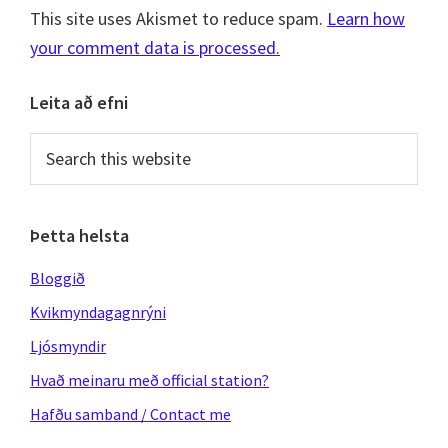
This site uses Akismet to reduce spam.
Learn how
your comment data is processed.
Primary
Leita að efni
Sidebar
Search
this
website
Þetta helsta
Bloggið
Kvikmyndagagnrýni
Ljósmyndir
Hvað meinaru með official station?
Hafðu samband / Contact me