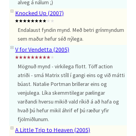
alveg á nálum ;)
Knocked Up (2007)
Endalaust fyndin mynd. Með betri grínmyndum
sem maður hefur séð nýlega.
V for Vendetta (2005)
Mögnuð mynd - virkilega flott. Töff action
atriði - smá Matrix stíll í gangi eins og við mátti
búast. Natalie Portman brillerar eins og
venjulega. Líka skemmtilegar pælingar
varðandi hversu mikið vald ríkið á að hafa og
hvað þú hefur mikil áhrif ef þú ræður yfir
fjölmiðlunum.
A Little Trip to Heaven (2005)