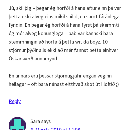
Jú, skil þig – þegar ég horfði á hana aftur einn þá var
þetta ekki alveg eins mikil snilld, en samt fáránlega
fyndin. En þegar ég horfði á hana fyrst þá skemmti
ég mér alveg konunglega – það var kannski bara
stemmningin að horfa á þetta wit da boyz. 10
stjörnur þýðir alls ekki að mér fannst þetta einhver
Óskarsverðlaunamynd…
En annars eru þessar stjörnugjafir engan veginn
heilagar – oft bara nánast eitthvað skot út í loftið ;)
Reply
Sara
says
6. March, 2010 at 14:08