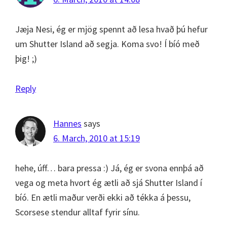
Jæja Nesi, ég er mjög spennt að lesa hvað þú hefur
um Shutter Island að segja. Koma svo! Í bíó með
þig! ;)
Reply
Hannes
says
6. March, 2010 at 15:19
hehe, úff… bara pressa :) Já, ég er svona ennþá að
vega og meta hvort ég ætli að sjá Shutter Island í
bíó. En ætli maður verði ekki að tékka á þessu,
Scorsese stendur alltaf fyrir sínu.