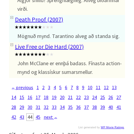
Algjör snilld! Sprenghlægileg. Alveg biðarinnar
virði.
Death Proof (2007)
Mögnuð mynd. Tarantino alveg að standa sig.
Live Free or Die Hard (2007)
John McClane er ennþá badass. Fínasta action-
mynd og klassískur sumarsmellur.
previous
1
2
3
4
5
6
7
8
9
10
11
12
13
←
14
15
16
17
18
19
20
21
22
23
24
25
26
27
28
29
30
31
32
33
34
35
36
37
38
39
40
41
42
43
44
45
next
→
List generated by
WP Movie Ratings
.