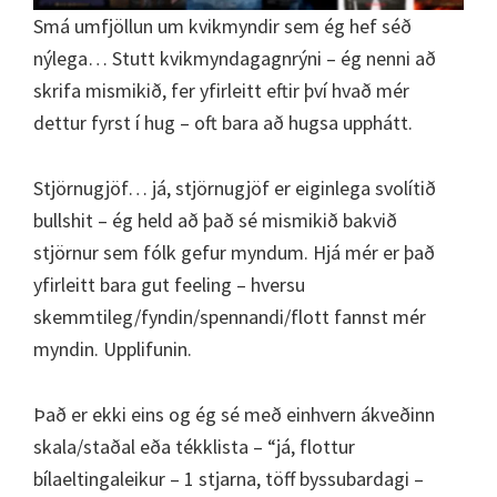
Smá umfjöllun um kvikmyndir sem ég hef séð
nýlega… Stutt kvikmyndagagnrýni – ég nenni að
skrifa mismikið, fer yfirleitt eftir því hvað mér
dettur fyrst í hug – oft bara að hugsa upphátt.
Stjörnugjöf… já, stjörnugjöf er eiginlega svolítið
bullshit – ég held að það sé mismikið bakvið
stjörnur sem fólk gefur myndum. Hjá mér er það
yfirleitt bara gut feeling – hversu
skemmtileg/fyndin/spennandi/flott fannst mér
myndin. Upplifunin.
Það er ekki eins og ég sé með einhvern ákveðinn
skala/staðal eða tékklista – “já, flottur
bílaeltingaleikur – 1 stjarna, töff byssubardagi –