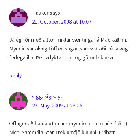
Haukur
says
21. October, 2008 at 10:07
Já ég fór með alltof miklar væntingar á Max kallinn.
Myndin var alveg töff en sagan samsvaraði sér alveg
ferlega illa. Þetta lyktar eins og gömul skinka.
Reply
siggasig
says
27. May, 2009 at 23:26
Öflugur að halda utan um myndirnar sem þú sérð! ;)
Nice. Sammála Star Trek umfjölluninni. Frábær