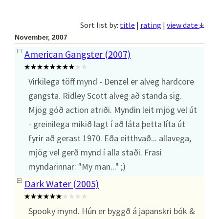
↓
Sort list by:
title
|
rating
|
view date
November, 2007
American Gangster (2007)
Virkilega töff mynd - Denzel er alveg hardcore
gangsta. Ridley Scott alveg að standa sig.
Mjög góð action atriði. Myndin leit mjög vel út
- greinilega mikið lagt í að láta þetta líta út
fyrir að gerast 1970. Eða eitthvað... allavega,
mjög vel gerð mynd í alla staði. Frasi
myndarinnar: "My man..." ;)
Dark Water (2005)
Spooky mynd. Hún er byggð á japanskri bók &