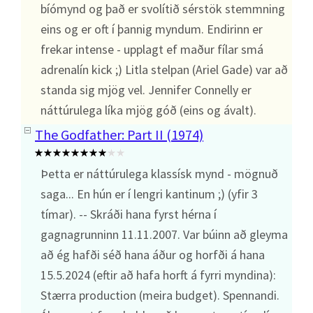
bíómynd og það er svolítið sérstök stemmning
eins og er oft í þannig myndum. Endirinn er
frekar intense - upplagt ef maður fílar smá
adrenalín kick ;) Litla stelpan (Ariel Gade) var að
standa sig mjög vel. Jennifer Connelly er
náttúrulega líka mjög góð (eins og ávalt).
The Godfather: Part II (1974)
Þetta er náttúrulega klassísk mynd - mögnuð
saga... En hún er í lengri kantinum ;) (yfir 3
tímar). -- Skráði hana fyrst hérna í
gagnagrunninn 11.11.2007. Var búinn að gleyma
að ég hafði séð hana áður og horfði á hana
15.5.2024 (eftir að hafa horft á fyrri myndina):
Stærra production (meira budget). Spennandi.