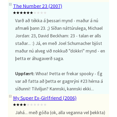
The Number 23 (2007)
Varð að tékka á þessari mynd - maður á nú
afmæli þann 23. ;) Síðan náttúrulega, Michael
Jordan: 23, David Beckham: 23 - talan er alls
staðar... :) Já, en með Joel Schumacher bjóst
maður nú alveg við nokkuð "dökkri" mynd - en
þetta er áhugaverð saga.
Uppfært:
Whoa! Þetta er frekar spooky - Ég
var að fatta að þetta er gagnrýni #23 hérna á
síðunni! Tilviljun? Kannski, kannski ekki...
My Super Ex-Girlfriend (2006)
Jahá... með góða (ok, alla veganna vel þekkta)