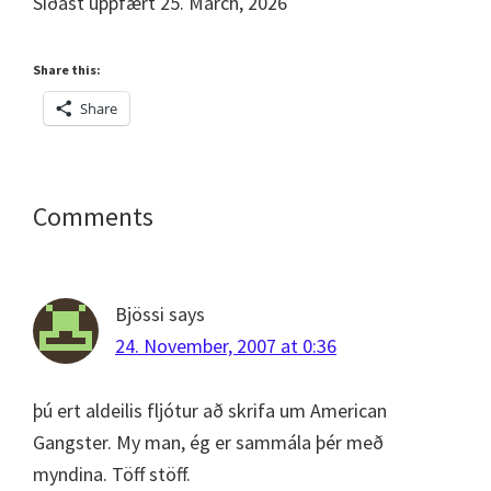
Síðast uppfært 25. March, 2026
Share this:
Share
Reader
Comments
Interactions
Bjössi
says
24. November, 2007 at 0:36
þú ert aldeilis fljótur að skrifa um American
Gangster. My man, ég er sammála þér með
myndina. Töff stöff.