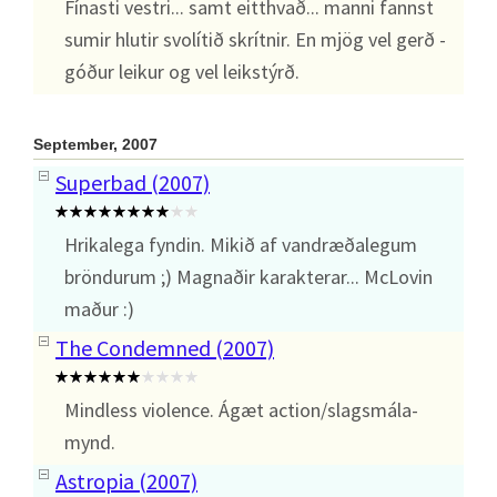
Fínasti vestri... samt eitthvað... manni fannst
sumir hlutir svolítið skrítnir. En mjög vel gerð -
góður leikur og vel leikstýrð.
September, 2007
Superbad (2007)
Hrikalega fyndin. Mikið af vandræðalegum
bröndurum ;) Magnaðir karakterar... McLovin
maður :)
The Condemned (2007)
Mindless violence. Ágæt action/slagsmála-
mynd.
Astropia (2007)