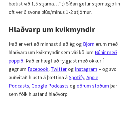
bætist við 1,5 stjarna…” ;) Síðan getur stjörnugjöfin
oft verið svona plús/mínus 1-2 stjörnur.
Hlaðvarp um kvikmyndir
Það er vert að minnast á að ég og
Björn
erum með
hlaðvarp um kvikmyndir sem við köllum
Búnir með
poppið
. Það er hægt að fylgjast með okkur í
gegnum
Facebook
,
Twitter
og
Instagram
– og svo
auðvitað hlusta á þættina á
Spotify
,
Apple
Podcasts
,
Google Podcasts
og
öðrum stöðum
þar
sem fólk hlustar á hlaðvörp.