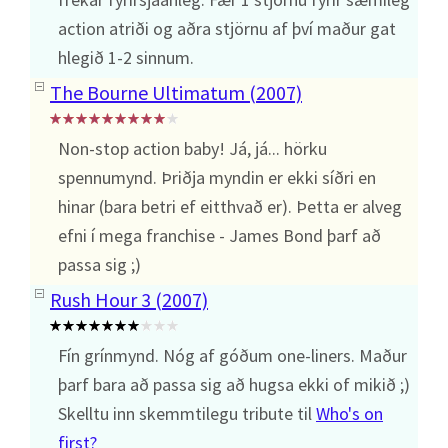
action atriði og aðra stjörnu af því maður gat
hlegið 1-2 sinnum.
The Bourne Ultimatum (2007)
Non-stop action baby! Já, já... hörku
spennumynd. Þriðja myndin er ekki síðri en
hinar (bara betri ef eitthvað er). Þetta er alveg
efni í mega franchise - James Bond þarf að
passa sig ;)
Rush Hour 3 (2007)
Fín grínmynd. Nóg af góðum one-liners. Maður
þarf bara að passa sig að hugsa ekki of mikið ;)
Skelltu inn skemmtilegu tribute til
Who's on
first?