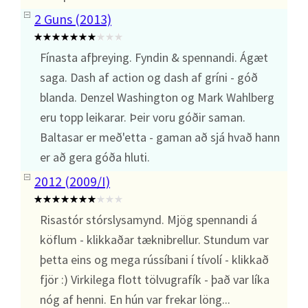
2 Guns (2013)
Fínasta afþreying. Fyndin & spennandi. Ágæt
saga. Dash af action og dash af gríni - góð
blanda. Denzel Washington og Mark Wahlberg
eru topp leikarar. Þeir voru góðir saman.
Baltasar er með'etta - gaman að sjá hvað hann
er að gera góða hluti.
2012 (2009/I)
Risastór stórslysamynd. Mjög spennandi á
köflum - klikkaðar tæknibrellur. Stundum var
þetta eins og mega rússíbani í tívolí - klikkað
fjör :) Virkilega flott tölvugrafík - það var líka
nóg af henni. En hún var frekar löng...