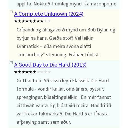
upplifa. Nokkuð frumleg mynd. #amazonprime
A Complete Unknown (2024)
Grípandi og áhugaverð mynd um Bob Dylan og
byrjunina hans. Gæða stöff. Vel leikin.
Dramatísk – eða meira svona slatti
"melancholy" stemning. Frábær tónlist.
A Good Day to Die Hard (2013)
Gott action. Að vissu leyti klassísk Die Hard
formúla - vondir kallar, one-liners, byssur,
sprengingar, bílaeltingaleikir... En mér fannst
eitthvað vanta. Ég bjóst við meira. Handritið
var frekar takmarkað. Die Hard 5 er fínasta
afþreying samt sem áður.