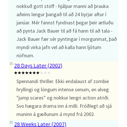
nokkuð gott stöff - hjálpar manni að þrauka
aðeins lengur þangað til að 24 byrjar aftur í
janúar. Mér fannst fyndnast þegar þeir ætluðu
að pynta Jack Bauer til að fá hann til að tala -
Jack Bauer fær sér pyntingar í morgunmat, það
myndi virka jafn vel að kalla hann ljótum
nöfnum.
28 Days Later (2002)
Spennandi thriller. Ekki endalaust af zombie
hryllingi og löngum intense senum, en alveg
"jump scares" og nokkur lengri action atriði.
Svo hægara drama inn á milli. Fróðlegt að sjá
muninn á gæðunum á mynd frá 2002.
28 Weeks Later (2007)