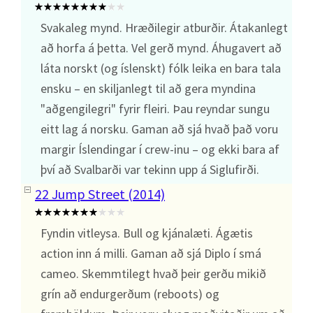
Svakaleg mynd. Hræðilegir atburðir. Átakanlegt
að horfa á þetta. Vel gerð mynd. Áhugavert að
láta norskt (og íslenskt) fólk leika en bara tala
ensku – en skiljanlegt til að gera myndina
"aðgengilegri" fyrir fleiri. Þau reyndar sungu
eitt lag á norsku. Gaman að sjá hvað það voru
margir Íslendingar í crew-inu – og ekki bara af
því að Svalbarði var tekinn upp á Siglufirði.
22 Jump Street (2014)
Fyndin vitleysa. Bull og kjánalæti. Ágætis
action inn á milli. Gaman að sjá Diplo í smá
cameo. Skemmtilegt hvað þeir gerðu mikið
grín að endurgerðum (reboots) og