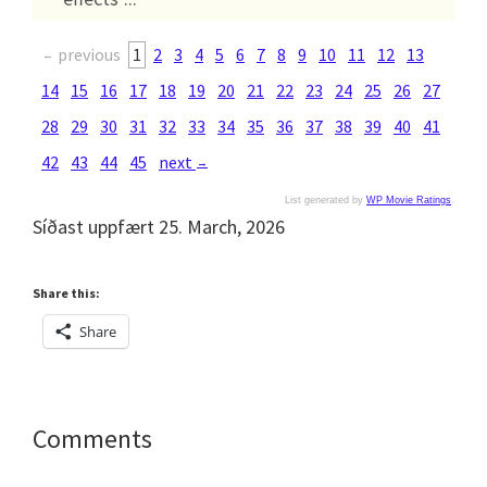
previous
1
2
3
4
5
6
7
8
9
10
11
12
13
←
14
15
16
17
18
19
20
21
22
23
24
25
26
27
28
29
30
31
32
33
34
35
36
37
38
39
40
41
42
43
44
45
next
→
List generated by
WP Movie Ratings
.
Síðast uppfært 25. March, 2026
Share this:
Share
Reader
Comments
Interactions