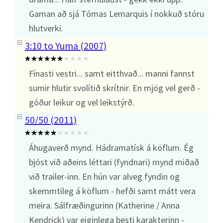
Gaman að sjá Tómas Lemarquis í nokkuð stóru
hlutverki.
3:10 to Yuma (2007)
Fínasti vestri... samt eitthvað... manni fannst
sumir hlutir svolítið skrítnir. En mjög vel gerð -
góður leikur og vel leikstýrð.
50/50 (2011)
Áhugaverð mynd. Hádramatísk á köflum. Ég
bjóst við aðeins léttari (fyndnari) mynd miðað
við trailer-inn. En hún var alveg fyndin og
skemmtileg á köflum - hefði samt mátt vera
meira. Sálfræðingurinn (Katherine / Anna
Kendrick) var eiginlega besti karakterinn -