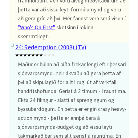
framhöldum. Þeir voru alveg meðvitaðir um að
þetta var að vissu leyti formúlumynd og voru
að gera grín að því. Mér fannst vera smá vísun í
"Who's On First"
sketsinn í lokinn -
skemmtilegt.
24: Redemption (2008) (TV)
Maður er búinn að bíða frekar lengi eftir þessari
sjónvarpsmynd. Þeir ákvaðu að gera þetta af
því að skipulagið fór allt í rugl út af verkfalli
handritshöfunda. Gerist á 2 tímum - í rauntíma.
Ekta 24 fílingur - slatti af sprengingum og
byssubardögum. En þetta er engin crazy heavy-
action mynd - þetta er ennþá bara á
sjónvarpsmynda-budget og að vissu leyti
takmarkað þar sem allt gerist á rauntíma. En