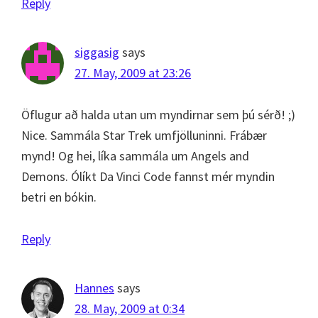
Reply
siggasig
says
27. May, 2009 at 23:26
Öflugur að halda utan um myndirnar sem þú sérð! ;)
Nice. Sammála Star Trek umfjölluninni. Frábær
mynd! Og hei, líka sammála um Angels and
Demons. Ólíkt Da Vinci Code fannst mér myndin
betri en bókin.
Reply
Hannes
says
28. May, 2009 at 0:34