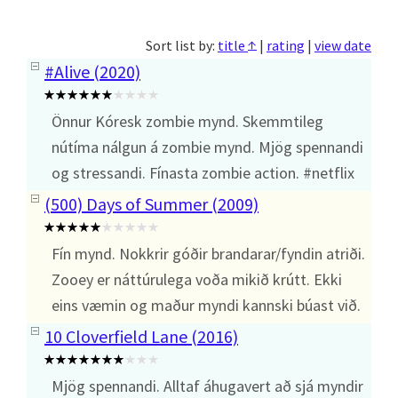
↑
Sort list by:
title
|
rating
|
view date
#Alive (2020)
Önnur Kóresk zombie mynd. Skemmtileg
nútíma nálgun á zombie mynd. Mjög spennandi
og stressandi. Fínasta zombie action. #netflix
(500) Days of Summer (2009)
Fín mynd. Nokkrir góðir brandarar/fyndin atriði.
Zooey er náttúrulega voða mikið krútt. Ekki
eins væmin og maður myndi kannski búast við.
10 Cloverfield Lane (2016)
Mjög spennandi. Alltaf áhugavert að sjá myndir