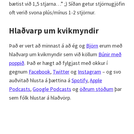
bætist við 1,5 stjarna…” ;) Síðan getur stjörnugjöfin
oft verið svona plús/mínus 1-2 stjörnur.
Hlaðvarp um kvikmyndir
Það er vert að minnast á að ég og
Björn
erum með
hlaðvarp um kvikmyndir sem við köllum
Búnir með
poppið
. Það er hægt að fylgjast með okkur í
gegnum
Facebook
,
Twitter
og
Instagram
– og svo
auðvitað hlusta á þættina á
Spotify
,
Apple
Podcasts
,
Google Podcasts
og
öðrum stöðum
þar
sem fólk hlustar á hlaðvörp.