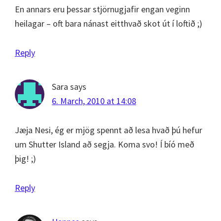
En annars eru þessar stjörnugjafir engan veginn
heilagar – oft bara nánast eitthvað skot út í loftið ;)
Reply
Sara
says
6. March, 2010 at 14:08
Jæja Nesi, ég er mjög spennt að lesa hvað þú hefur
um Shutter Island að segja. Koma svo! Í bíó með
þig! ;)
Reply