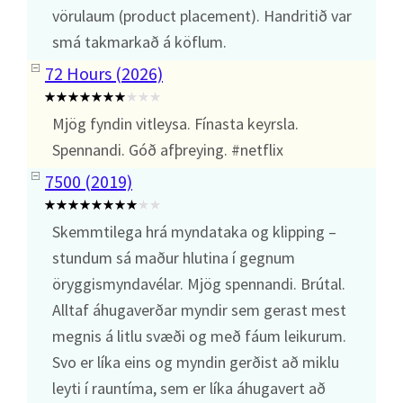
vörulaum (product placement). Handritið var
smá takmarkað á köflum.
72 Hours (2026)
Mjög fyndin vitleysa. Fínasta keyrsla.
Spennandi. Góð afþreying. #netflix
7500 (2019)
Skemmtilega hrá myndataka og klipping –
stundum sá maður hlutina í gegnum
öryggismyndavélar. Mjög spennandi. Brútal.
Alltaf áhugaverðar myndir sem gerast mest
megnis á litlu svæði og með fáum leikurum.
Svo er líka eins og myndin gerðist að miklu
leyti í rauntíma, sem er líka áhugavert að