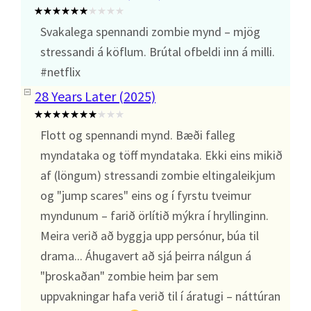
Svakalega spennandi zombie mynd – mjög
stressandi á köflum. Brútal ofbeldi inn á milli.
#netflix
28 Years Later (2025)
Flott og spennandi mynd. Bæði falleg
myndataka og töff myndataka. Ekki eins mikið
af (löngum) stressandi zombie eltingaleikjum
og "jump scares" eins og í fyrstu tveimur
myndunum – farið örlítið mýkra í hryllinginn.
Meira verið að byggja upp persónur, búa til
drama... Áhugavert að sjá þeirra nálgun á
"þroskaðan" zombie heim þar sem
uppvakningar hafa verið til í áratugi – náttúran