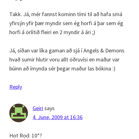
Takk. Já, mér fannst kominn tími til að hafa smá
yfirsýn yfir þær myndir sem ég horfi á þar sem ég
horfi á örlítið fleiri en 2 myndir á ári ;)
Já, síðan var líka gaman að sjá í Angels & Demons
hvað sumir hlutir voru allt öðruvísi en maður var
búinn að ímynda sér þegar maður las bókina :)
Reply
Geiri
says
4. June, 2009 at 16:36
Hot Rod: 10*?