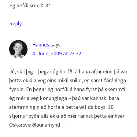
Ég hefði smellt 8*.
Reply
Hannes
says
4. June, 2009 at 23:32
Jú, skil þig – þegar ég horfði á hana aftur einn þá var
þetta ekki alveg eins mikil snilld, en samt fáránlega
fyndin. En þegar ég horfði á hana fyrst þá skemmti
ég mér alveg konunglega – það var kannski bara
stemmningin að horfa á þetta wit da boyz. 10
stjörnur þýðir alls ekki að mér fannst þetta einhver
Óskarsverðlaunamynd…