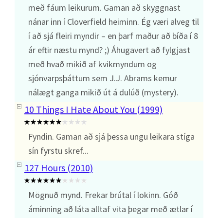
með fáum leikurum. Gaman að skyggnast
nánar inn í Cloverfield heiminn. Ég væri alveg til
í að sjá fleiri myndir – en þarf maður að bíða í 8
ár eftir næstu mynd? ;) Áhugavert að fylgjast
með hvað mikið af kvikmyndum og
sjónvarpsþáttum sem J.J. Abrams kemur
nálægt ganga mikið út á dulúð (mystery).
10 Things I Hate About You (1999)
Fyndin. Gaman að sjá þessa ungu leikara stíga
sín fyrstu skref...
127 Hours (2010)
Mögnuð mynd. Frekar brútal í lokinn. Góð
áminning að láta alltaf vita þegar með ætlar í