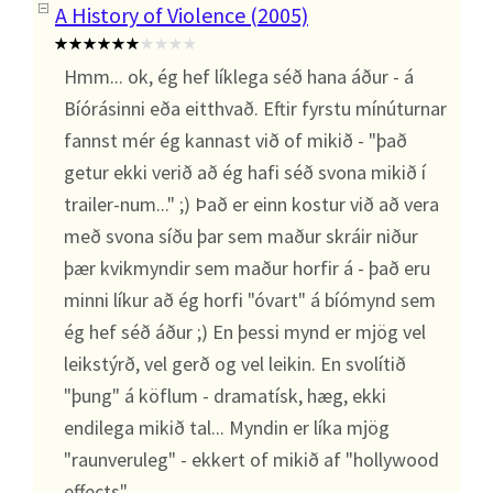
A History of Violence (2005)
Hmm... ok, ég hef líklega séð hana áður - á
Bíórásinni eða eitthvað. Eftir fyrstu mínúturnar
fannst mér ég kannast við of mikið - "það
getur ekki verið að ég hafi séð svona mikið í
trailer-num..." ;) Það er einn kostur við að vera
með svona síðu þar sem maður skráir niður
þær kvikmyndir sem maður horfir á - það eru
minni líkur að ég horfi "óvart" á bíómynd sem
ég hef séð áður ;) En þessi mynd er mjög vel
leikstýrð, vel gerð og vel leikin. En svolítið
"þung" á köflum - dramatísk, hæg, ekki
endilega mikið tal... Myndin er líka mjög
"raunveruleg" - ekkert of mikið af "hollywood
effects"...