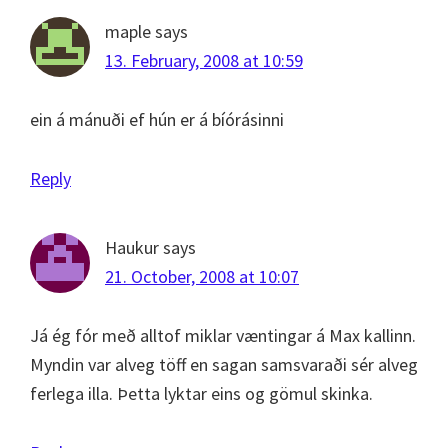
maple
says
13. February, 2008 at 10:59
ein á mánuði ef hún er á bíórásinni
Reply
Haukur
says
21. October, 2008 at 10:07
Já ég fór með alltof miklar væntingar á Max kallinn.
Myndin var alveg töff en sagan samsvaraði sér alveg
ferlega illa. Þetta lyktar eins og gömul skinka.