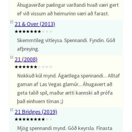
Áhugaverðar pælingar varðandi hvað væri gert
ef við vissum að heimurinn væri að farast.
21 & Over (2013)
Skemmtileg vitleysa. Spennandi. Fyndin. Góð
afþreying.
21 (2008)
Nokkuð kúl mynd. Ágætlega spennandi... Alltaf
gaman af Las Vegas glamúr... Áhugavert að
geta talið spil, maður ætti kannski að prófa
það einhvern tíman ;)
21 Bridges (2019)
Mjög spennandi mynd. Góð keyrsla. Fínasta