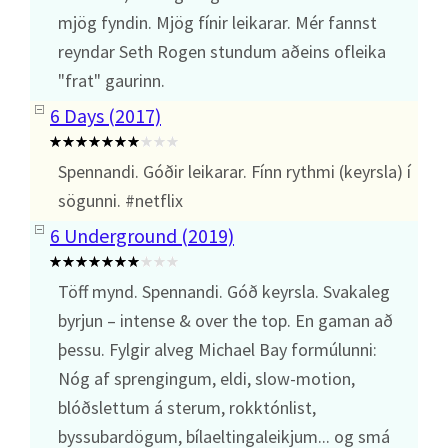
mjög fyndin. Mjög fínir leikarar. Mér fannst
reyndar Seth Rogen stundum aðeins ofleika
"frat" gaurinn.
6 Days (2017)
Spennandi. Góðir leikarar. Fínn rythmi (keyrsla) í
sögunni. #netflix
6 Underground (2019)
Töff mynd. Spennandi. Góð keyrsla. Svakaleg
byrjun – intense & over the top. En gaman að
þessu. Fylgir alveg Michael Bay formúlunni:
Nóg af sprengingum, eldi, slow-motion,
blóðslettum á sterum, rokktónlist,
byssubardögum, bílaeltingaleikjum... og smá