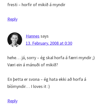
fresti – horfir of mikið á myndir
Reply
Hannes
says
13. February, 2008 at 0:30
hehe… já, sorry – ég skal horfa á færri myndir ;)
Væri ein á mánuði of mikið?
En þetta er svona – ég hata ekki að horfa á
bíómyndir… I loves it :)
Reply