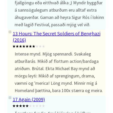
fjallgöngu eða eitthvað álíka ;) Myndir byggðar
á sannsögulegum atburðum eru alltaf extra
áhugaverðar. Gaman að heyra Sigur Rós í lokinn
með lagið Festival, passaði mjög vel við.
13 Hours: The Secret Soldiers of Benghazi
(2016)
Intense mynd. Mjög spennandi. Svakaleg
atburðarás. Mikið af flottum action/bardaga
atriðum. Brútal. Ekta Michael Bay mynd að
mörgu leyti: Mikið af sprengingum, drama,
væmni og 'merica! Löng mynd. Minnir mig á
Homeland þættina, bara 100x stærra og meira.
17 Again (2009)