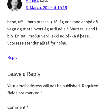
Hannes
says
6. March, 2010 at 15:19
hehe, úff… bara pressa :) Já, ég er svona ennþá að
vega og meta hvort ég ætli að sjá Shutter Island í
bíó. En ætli maður verði ekki að tékka á þessu,
Scorsese stendur alltaf fyrir sínu.
Reply
Leave a Reply
Your email address will not be published.
Required
fields are marked
*
Comment
*