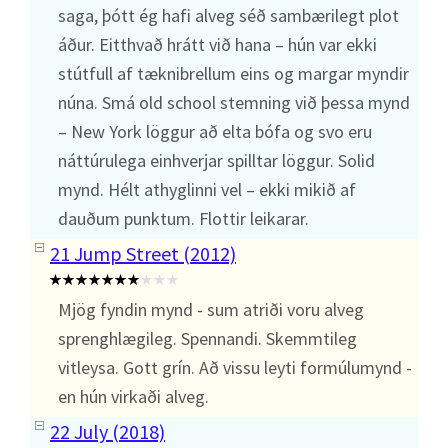
saga, þótt ég hafi alveg séð sambærilegt plot
áður. Eitthvað hrátt við hana – hún var ekki
stútfull af tæknibrellum eins og margar myndir
núna. Smá old school stemning við þessa mynd
– New York löggur að elta bófa og svo eru
náttúrulega einhverjar spilltar löggur. Solid
mynd. Hélt athyglinni vel – ekki mikið af
dauðum punktum. Flottir leikarar.
21 Jump Street (2012)
Mjög fyndin mynd - sum atriði voru alveg
sprenghlægileg. Spennandi. Skemmtileg
vitleysa. Gott grín. Að vissu leyti formúlumynd -
en hún virkaði alveg.
22 July (2018)