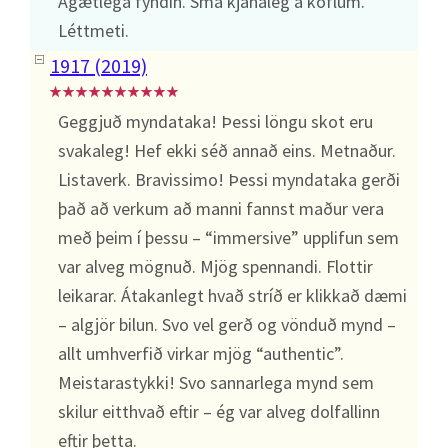
Ágætlega fyndin. Smá kjánaleg á köflum.
Léttmeti.
1917 (2019)
Geggjuð myndataka! Þessi löngu skot eru
svakaleg! Hef ekki séð annað eins. Metnaður.
Listaverk. Bravissimo! Þessi myndataka gerði
það að verkum að manni fannst maður vera
með þeim í þessu – “immersive” upplifun sem
var alveg mögnuð. Mjög spennandi. Flottir
leikarar. Átakanlegt hvað stríð er klikkað dæmi
– algjör bilun. Svo vel gerð og vönduð mynd –
allt umhverfið virkar mjög “authentic”.
Meistarastykki! Svo sannarlega mynd sem
skilur eitthvað eftir – ég var alveg dolfallinn
eftir þetta.