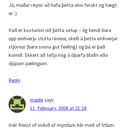
Já, maður reynir að hafa þetta eins ferskt og hægt
er :)
Það er kosturinn við þetta setup – ég hendi bara
upp einhverju stuttu review, skelli á þetta einhverjar
stjörnur (bara svona gut feeling) og þá er það
komið. Ekkert að tefja mig á óþarfa blaðri eða
djúpum pælingum.
Reply
maple
says
11. February, 2008 at 21:28
mér finnst of mikið af myndum hér með of litlum