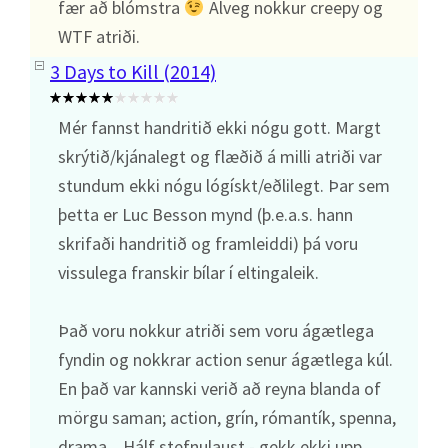
fær að blómstra
Alveg nokkur creepy og
WTF atriði.
3 Days to Kill (2014)
Mér fannst handritið ekki nógu gott. Margt
skrýtið/kjánalegt og flæðið á milli atriði var
stundum ekki nógu lógískt/eðlilegt. Þar sem
þetta er Luc Besson mynd (þ.e.a.s. hann
skrifaði handritið og framleiddi) þá voru
vissulega franskir bílar í eltingaleik.
Það voru nokkur atriði sem voru ágætlega
fyndin og nokkrar action senur ágætlega kúl.
En það var kannski verið að reyna blanda of
mörgu saman; action, grín, rómantík, spenna,
drama... Hálf stefnulaust - gekk ekki upp.