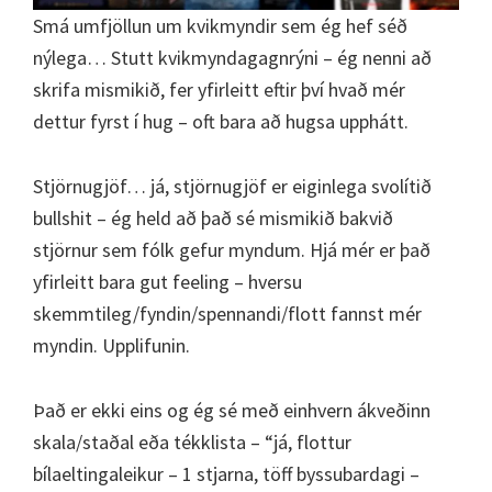
Smá umfjöllun um kvikmyndir sem ég hef séð
nýlega… Stutt kvikmyndagagnrýni – ég nenni að
skrifa mismikið, fer yfirleitt eftir því hvað mér
dettur fyrst í hug – oft bara að hugsa upphátt.
Stjörnugjöf… já, stjörnugjöf er eiginlega svolítið
bullshit – ég held að það sé mismikið bakvið
stjörnur sem fólk gefur myndum. Hjá mér er það
yfirleitt bara gut feeling – hversu
skemmtileg/fyndin/spennandi/flott fannst mér
myndin. Upplifunin.
Það er ekki eins og ég sé með einhvern ákveðinn
skala/staðal eða tékklista – “já, flottur
bílaeltingaleikur – 1 stjarna, töff byssubardagi –