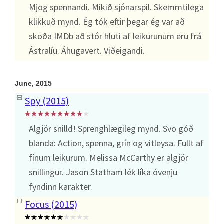
Mjög spennandi. Mikið sjónarspil. Skemmtilega
klikkuð mynd. Ég tók eftir þegar ég var að
skoða IMDb að stór hluti af leikurunum eru frá
Ástralíu. Áhugavert. Viðeigandi.
June, 2015
Spy (2015)
Algjör snilld! Sprenghlægileg mynd. Svo góð
blanda: Action, spenna, grín og vitleysa. Fullt af
fínum leikurum. Melissa McCarthy er algjör
snillingur. Jason Statham lék líka óvenju
fyndinn karakter.
Focus (2015)