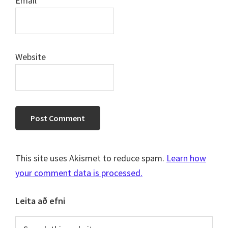
Email
*
Website
This site uses Akismet to reduce spam.
Learn how
your comment data is processed.
Primary
Leita að efni
Sidebar
Search