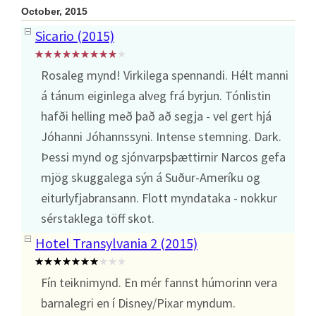
October, 2015
Sicario (2015)
Rosaleg mynd! Virkilega spennandi. Hélt manni
á tánum eiginlega alveg frá byrjun. Tónlistin
hafði helling með það að segja - vel gert hjá
Jóhanni Jóhannssyni. Intense stemning. Dark.
Þessi mynd og sjónvarpsþættirnir Narcos gefa
mjög skuggalega sýn á Suður-Ameríku og
eiturlyfjabransann. Flott myndataka - nokkur
sérstaklega töff skot.
Hotel Transylvania 2 (2015)
Fín teiknimynd. En mér fannst húmorinn vera
barnalegri en í Disney/Pixar myndum.