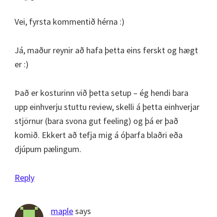
Vei, fyrsta kommentið hérna :)
Já, maður reynir að hafa þetta eins ferskt og hægt
er :)
Það er kosturinn við þetta setup – ég hendi bara
upp einhverju stuttu review, skelli á þetta einhverjar
stjörnur (bara svona gut feeling) og þá er það
komið. Ekkert að tefja mig á óþarfa blaðri eða
djúpum pælingum.
Reply
maple
says