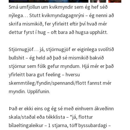
Smá umfjöllun um kvikmyndir sem ég hef séð
nýlega… Stutt kvikmyndagagnrýni – ég nenni að
skrifa mismikið, fer yfirleitt eftir því hvað mér
dettur fyrst í hug – oft bara að hugsa upphátt.
Stjörnugjöf… já, stjörnugjöf er eiginlega svolítið
bullshit – ég held að það sé mismikið bakvið
stjörnur sem fólk gefur myndum. Hjá mér er það
yfirleitt bara gut feeling – hversu
skemmtileg/fyndin/spennandi/flott fannst mér
myndin. Upplifunin.
Það er ekki eins og ég sé með einhvern ákveðinn
skala/staðal eða tékklista – “já, flottur
bílaeltingaleikur – 1 stjarna, töff byssubardagi –