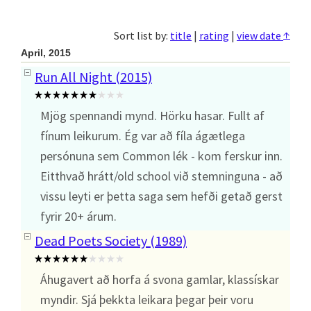
↑
Sort list by:
title
|
rating
|
view date
April, 2015
Run All Night (2015)
Mjög spennandi mynd. Hörku hasar. Fullt af
fínum leikurum. Ég var að fíla ágætlega
persónuna sem Common lék - kom ferskur inn.
Eitthvað hrátt/old school við stemninguna - að
vissu leyti er þetta saga sem hefði getað gerst
fyrir 20+ árum.
Dead Poets Society (1989)
Áhugavert að horfa á svona gamlar, klassískar
myndir. Sjá þekkta leikara þegar þeir voru