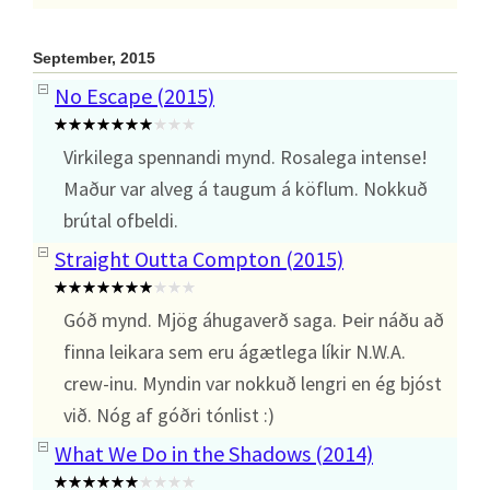
September, 2015
No Escape (2015)
Virkilega spennandi mynd. Rosalega intense!
Maður var alveg á taugum á köflum. Nokkuð
brútal ofbeldi.
Straight Outta Compton (2015)
Góð mynd. Mjög áhugaverð saga. Þeir náðu að
finna leikara sem eru ágætlega líkir N.W.A.
crew-inu. Myndin var nokkuð lengri en ég bjóst
við. Nóg af góðri tónlist :)
What We Do in the Shadows (2014)