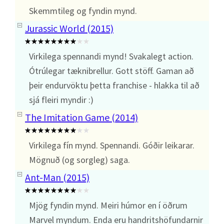
Skemmtileg og fyndin mynd.
Jurassic World (2015)
Virkilega spennandi mynd! Svakalegt action.
Ótrúlegar tæknibrellur. Gott stöff. Gaman að
þeir endurvöktu þetta franchise - hlakka til að
sjá fleiri myndir :)
The Imitation Game (2014)
Virkilega fín mynd. Spennandi. Góðir leikarar.
Mögnuð (og sorgleg) saga.
Ant-Man (2015)
Mjög fyndin mynd. Meiri húmor en í öðrum
Marvel myndum. Enda eru handritshöfundarnir