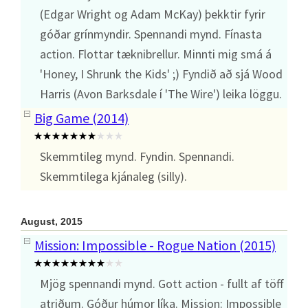
(Edgar Wright og Adam McKay) þekktir fyrir
góðar grínmyndir. Spennandi mynd. Fínasta
action. Flottar tæknibrellur. Minnti mig smá á
'Honey, I Shrunk the Kids' ;) Fyndið að sjá Wood
Harris (Avon Barksdale í 'The Wire') leika löggu.
Big Game (2014)
Skemmtileg mynd. Fyndin. Spennandi.
Skemmtilega kjánaleg (silly).
August, 2015
Mission: Impossible - Rogue Nation (2015)
Mjög spennandi mynd. Gott action - fullt af töff
atriðum. Góður húmor líka. Mission: Impossible