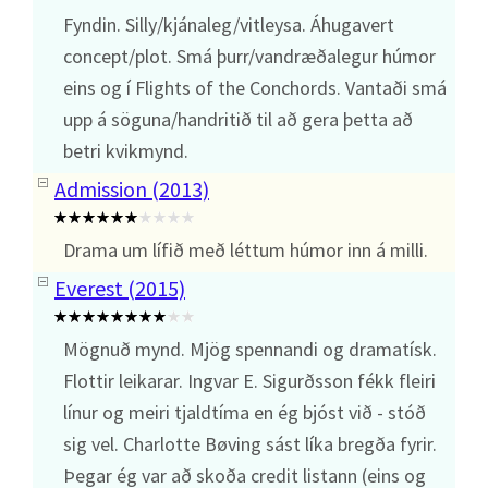
Fyndin. Silly/kjánaleg/vitleysa. Áhugavert
concept/plot. Smá þurr/vandræðalegur húmor
eins og í Flights of the Conchords. Vantaði smá
upp á söguna/handritið til að gera þetta að
betri kvikmynd.
Admission (2013)
Drama um lífið með léttum húmor inn á milli.
Everest (2015)
Mögnuð mynd. Mjög spennandi og dramatísk.
Flottir leikarar. Ingvar E. Sigurðsson fékk fleiri
línur og meiri tjaldtíma en ég bjóst við - stóð
sig vel. Charlotte Bøving sást líka bregða fyrir.
Þegar ég var að skoða credit listann (eins og