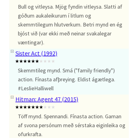
Bull og vitleysa. Mjög fyndin vitleysa. Slatti af
góðum aukaleikurum í litlum og
skemmtilegum hlutverkum. Betri mynd en ég
bjóst við (var ekki með neinar svakalegar
væntingar).
Sister Act (1992)
Skemmtileg mynd. Smá ("family friendly")
action. Fínasta afþreying. Eldist ágætlega.
#LeslieHalliwell
Hitman: Agent 47 (2015)
Töff mynd. Spennandi. Fínasta action. Gaman
af svona persónum með sérstaka eiginleika og
ofurkrafta.