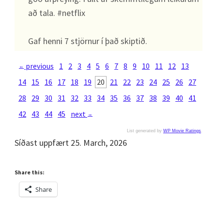
að tala. #netflix
Gaf henni 7 stjörnur í það skiptið.
previous
1
2
3
4
5
6
7
8
9
10
11
12
13
←
14
15
16
17
18
19
20
21
22
23
24
25
26
27
28
29
30
31
32
33
34
35
36
37
38
39
40
41
42
43
44
45
next
→
List generated by
WP Movie Ratings
.
Síðast uppfært 25. March, 2026
Share this:
Share