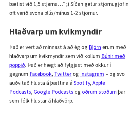
bætist við 1,5 stjarna…” ;) Síðan getur stjörnugjöfin
oft verið svona plús/mínus 1-2 stjörnur.
Hlaðvarp um kvikmyndir
Það er vert að minnast á að ég og
Björn
erum með
hlaðvarp um kvikmyndir sem við köllum
Búnir með
poppið
. Það er hægt að fylgjast með okkur í
gegnum
Facebook
,
Twitter
og
Instagram
– og svo
auðvitað hlusta á þættina á
Spotify
,
Apple
Podcasts
,
Google Podcasts
og
öðrum stöðum
þar
sem fólk hlustar á hlaðvörp.