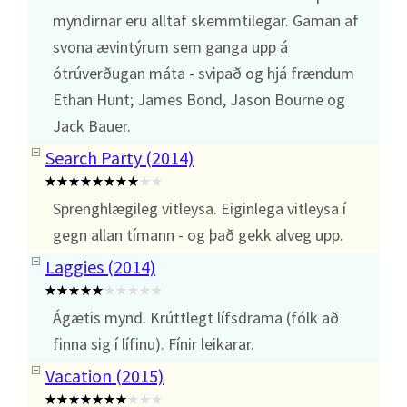
myndirnar eru alltaf skemmtilegar. Gaman af
svona ævintýrum sem ganga upp á
ótrúverðugan máta - svipað og hjá frændum
Ethan Hunt; James Bond, Jason Bourne og
Jack Bauer.
Search Party (2014)
Sprenghlægileg vitleysa. Eiginlega vitleysa í
gegn allan tímann - og það gekk alveg upp.
Laggies (2014)
Ágætis mynd. Krúttlegt lífsdrama (fólk að
finna sig í lífinu). Fínir leikarar.
Vacation (2015)