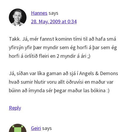
Hannes
says
28. May, 2009 at 0:34
Takk. Já, mér fannst kominn tími til að hafa smá
yfirsýn yfir þær myndir sem ég horfi á þar sem ég
horfi á örlítið fleiri en 2 myndir á ári ;)
Já, síðan var líka gaman að sjá í Angels & Demons
hvað sumir hlutir voru allt öðruvísi en maður var
búinn að ímynda sér þegar maður las bókina :)
Reply
Geiri
says