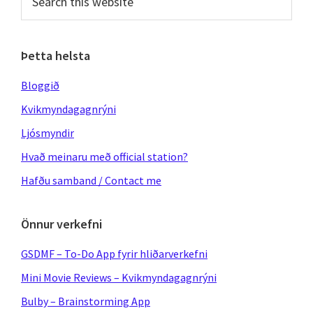
this
website
Þetta helsta
Bloggið
Kvikmyndagagnrýni
Ljósmyndir
Hvað meinaru með official station?
Hafðu samband / Contact me
Önnur verkefni
GSDMF – To-Do App fyrir hliðarverkefni
Mini Movie Reviews – Kvikmyndagagnrýni
Bulby – Brainstorming App