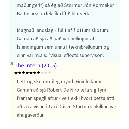
maður gerir) sá ég að Stormur Jón Kormákur
Baltasarsson lék líka lítið hlutverk.
Magnað landslag - fullt af flottum skotum.
Gaman að sjá að það var hellingur af
Íslendingum sem unnu í tæknibrellunum og
einn var m.a.s. "visual effects supervisor".
The Intern (2015)
Létt og skemmtileg mynd. Fínir leikarar.
Gaman að sjá Robert De Niro æfa sig fyrir
framan spegil aftur - veit ekki hvort þetta átti
að vera vísun í Taxi Driver. Startup vinkillinn var
áhugaverður.