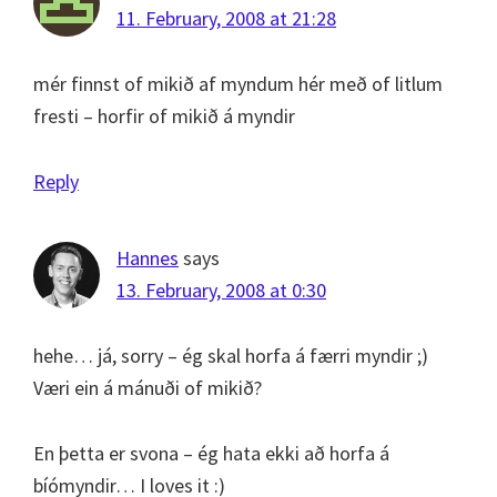
11. February, 2008 at 21:28
mér finnst of mikið af myndum hér með of litlum
fresti – horfir of mikið á myndir
Reply
Hannes
says
13. February, 2008 at 0:30
hehe… já, sorry – ég skal horfa á færri myndir ;)
Væri ein á mánuði of mikið?
En þetta er svona – ég hata ekki að horfa á
bíómyndir… I loves it :)