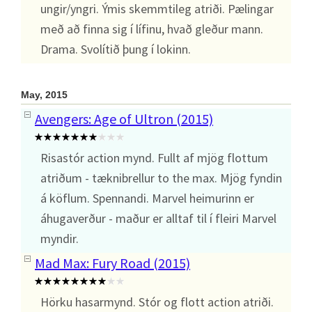
ungir/yngri. Ýmis skemmtileg atriði. Pælingar
með að finna sig í lífinu, hvað gleður mann.
Drama. Svolítið þung í lokinn.
May, 2015
Avengers: Age of Ultron (2015)
Risastór action mynd. Fullt af mjög flottum
atriðum - tæknibrellur to the max. Mjög fyndin
á köflum. Spennandi. Marvel heimurinn er
áhugaverður - maður er alltaf til í fleiri Marvel
myndir.
Mad Max: Fury Road (2015)
Hörku hasarmynd. Stór og flott action atriði.