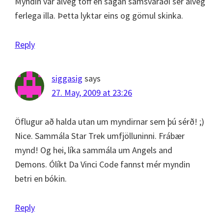
Myndin var alveg töff en sagan samsvaraði sér alveg
ferlega illa. Þetta lyktar eins og gömul skinka.
Reply
siggasig
says
27. May, 2009 at 23:26
Öflugur að halda utan um myndirnar sem þú sérð! ;)
Nice. Sammála Star Trek umfjölluninni. Frábær
mynd! Og hei, líka sammála um Angels and
Demons. Ólíkt Da Vinci Code fannst mér myndin
betri en bókin.
Reply