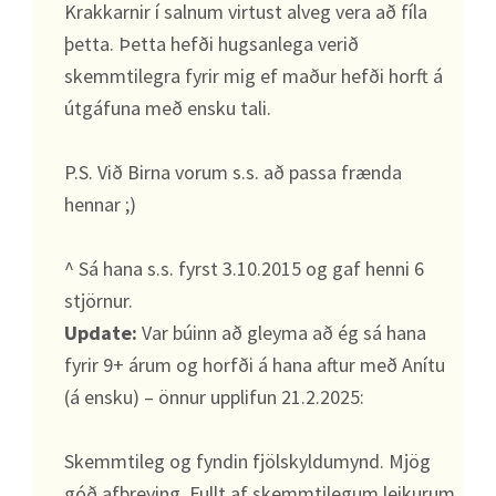
Krakkarnir í salnum virtust alveg vera að fíla
þetta. Þetta hefði hugsanlega verið
skemmtilegra fyrir mig ef maður hefði horft á
útgáfuna með ensku tali.
P.S. Við Birna vorum s.s. að passa frænda
hennar ;)
^ Sá hana s.s. fyrst 3.10.2015 og gaf henni 6
stjörnur.
Update:
Var búinn að gleyma að ég sá hana
fyrir 9+ árum og horfði á hana aftur með Anítu
(á ensku) – önnur upplifun 21.2.2025:
Skemmtileg og fyndin fjölskyldumynd. Mjög
góð afþreying. Fullt af skemmtilegum leikurum