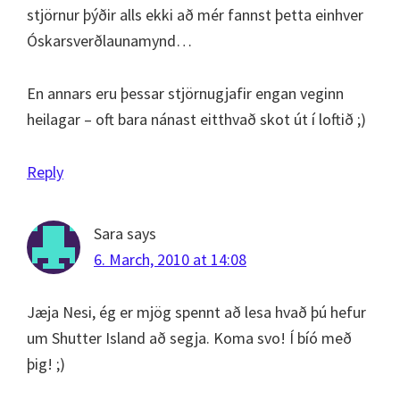
stjörnur þýðir alls ekki að mér fannst þetta einhver
Óskarsverðlaunamynd…
En annars eru þessar stjörnugjafir engan veginn
heilagar – oft bara nánast eitthvað skot út í loftið ;)
Reply
Sara
says
6. March, 2010 at 14:08
Jæja Nesi, ég er mjög spennt að lesa hvað þú hefur
um Shutter Island að segja. Koma svo! Í bíó með
þig! ;)