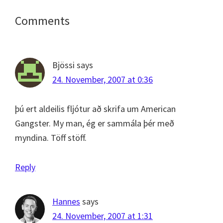
Reader
Comments
Interactions
Bjössi
says
24. November, 2007 at 0:36
þú ert aldeilis fljótur að skrifa um American
Gangster. My man, ég er sammála þér með
myndina. Töff stöff.
Reply
Hannes
says
24. November, 2007 at 1:31