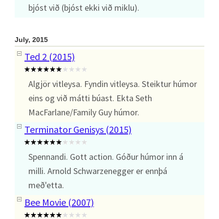
bjóst við (bjóst ekki við miklu).
July, 2015
Ted 2 (2015)
Algjör vitleysa. Fyndin vitleysa. Steiktur húmor
eins og við mátti búast. Ekta Seth
MacFarlane/Family Guy húmor.
Terminator Genisys (2015)
Spennandi. Gott action. Góður húmor inn á
milli. Arnold Schwarzenegger er ennþá
með'etta.
Bee Movie (2007)