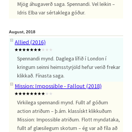
Mjög áhugaverð saga. Spennandi. Vel leikin –
Idris Elba var sértaklega góður.
August, 2018
Allied (2016)
Spennandi mynd. Daglega lífið í London í
kringum seinni heimsstyrjöld hefur verið frekar
klikkað. Fínasta saga.
Mission: Impossible - Fallout (2018)
Virkilega spennandi mynd. Fullt af góðum
action atriðum – þ.ám. klassískt klikkuðum
Mission: Impossible atriðum. Flott myndataka,
fullt af glæsilegum skotum – ég var að fíla að