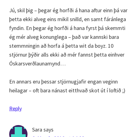
Jú, skil þig – þegar ég horfði á hana aftur einn þá var
þetta ekki alveg eins mikil snilld, en samt fáránlega
fyndin. En þegar ég horfði á hana fyrst þá skemmti
ég mér alveg konunglega – það var kannski bara
stemmningin að horfa á þetta wit da boyz. 10
stjörnur þýðir alls ekki að mér fannst þetta einhver
Óskarsverðlaunamynd…
En annars eru þessar stjörnugjafir engan veginn
heilagar – oft bara nánast eitthvað skot út í loftið ;)
Reply
Sara
says