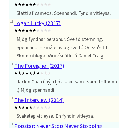
Slatti af cameos. Spennandi. Fyndin vitleysa.
Logan Lucky (2017)
Mjög fyndnar persónur. Sveitó stemning.
Spennandi – smá eins og sveitó Ocean's 11.
Skemmtilega öðruvísi útlit á Daniel Craig.
The Foreigner (2017)
Jackie Chan í nýju ljósi – en samt sami töffarinn
;) Mjög spennandi.
The Interview (2014)
Svakaleg vitleysa. En fyndin vitleysa.
Popstar: Never Stop Never Stopping