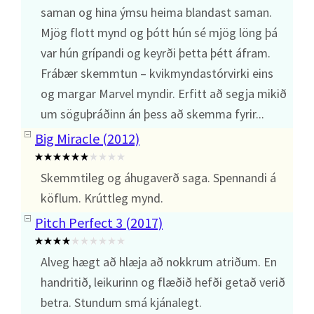
saman og hina ýmsu heima blandast saman.
Mjög flott mynd og þótt hún sé mjög löng þá
var hún grípandi og keyrði þetta þétt áfram.
Frábær skemmtun – kvikmyndastórvirki eins
og margar Marvel myndir. Erfitt að segja mikið
um söguþráðinn án þess að skemma fyrir...
Big Miracle (2012)
Skemmtileg og áhugaverð saga. Spennandi á
köflum. Krúttleg mynd.
Pitch Perfect 3 (2017)
Alveg hægt að hlæja að nokkrum atriðum. En
handritið, leikurinn og flæðið hefði getað verið
betra. Stundum smá kjánalegt.