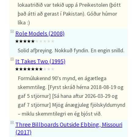
lokaatriðið var tekið upp á Preikestolen (þótt
það átti að gerast í Pakistan). Góður húmor
líka :)
Role Models (2008)
Solid afþreying. Nokkuð fyndin. En engin snilld.
It Takes Two (1995)
Formúlukennd 90's mynd, en ágætlega
skemmtileg. [Fyrst skráð hérna 2018-08-19 og
gaf 5 stjörnur] [Sá hana aftur 2026-03-29 og
gaf 7 stjörnur] Mjög ánægjuleg fjölskyldumynd
– miklu skemmtilegri en ég bjóst við.
Three Billboards Outside Ebbing, Missouri
(2017)