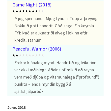
Game Night (2018)
Mjög spennandi. Mjög fyndin. Topp afþreying.
Nokkuð gott handrit. Góð saga. Fín keyrsla.
FYI: Það er aukaatriði alveg í lokinn eftir
kreditlistanum.
Peaceful Warrior (2006)
Frekar kjánaleg mynd. Handritið og leikurinn
var ekki æðislegt. Aðeins of mikið að reyna
vera með djúpa og vitsmunalega ("profound")
punkta – enda myndin byggð á
sjálfshjálparbók.
June, 2018