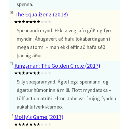
spenna.
The Equalizer 2 (2018)
Spennandi mynd. Ekki alveg jafn góð og fyrri
myndin. Áhugavert að hafa lokabardagann í
mega stormi – man ekki eftir að hafa séð
þannig áður.
Kingsman: The Golden Circle (2017)
Silly spæjaramynd. Ágætlega spennandi og
ágætur húmor inn á milli. Flott myndataka –
töff action atriði. Elton John var í mjög fyndnu
aukahlutverki/cameo.
Molly's Game (2017)