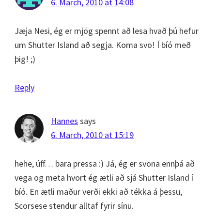
6. March, 2010 at 14:08
Jæja Nesi, ég er mjög spennt að lesa hvað þú hefur
um Shutter Island að segja. Koma svo! Í bíó með
þig! ;)
Reply
Hannes
says
6. March, 2010 at 15:19
hehe, úff… bara pressa :) Já, ég er svona ennþá að
vega og meta hvort ég ætli að sjá Shutter Island í
bíó. En ætli maður verði ekki að tékka á þessu,
Scorsese stendur alltaf fyrir sínu.