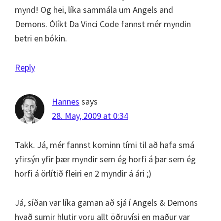
mynd! Og hei, líka sammála um Angels and
Demons. Ólíkt Da Vinci Code fannst mér myndin
betri en bókin.
Reply
Hannes
says
28. May, 2009 at 0:34
Takk. Já, mér fannst kominn tími til að hafa smá
yfirsýn yfir þær myndir sem ég horfi á þar sem ég
horfi á örlítið fleiri en 2 myndir á ári ;)
Já, síðan var líka gaman að sjá í Angels & Demons
hvað sumir hlutir voru allt öðruvísi en maður var