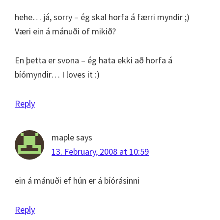
hehe… já, sorry – ég skal horfa á færri myndir ;)
Væri ein á mánuði of mikið?
En þetta er svona – ég hata ekki að horfa á
bíómyndir… I loves it :)
Reply
maple
says
13. February, 2008 at 10:59
ein á mánuði ef hún er á bíórásinni
Reply