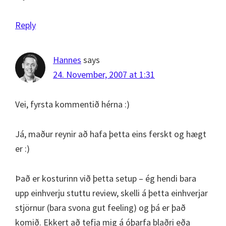
Reply
Hannes
says
24. November, 2007 at 1:31
Vei, fyrsta kommentið hérna :)
Já, maður reynir að hafa þetta eins ferskt og hægt
er :)
Það er kosturinn við þetta setup – ég hendi bara
upp einhverju stuttu review, skelli á þetta einhverjar
stjörnur (bara svona gut feeling) og þá er það
komið. Ekkert að tefja mig á óþarfa blaðri eða