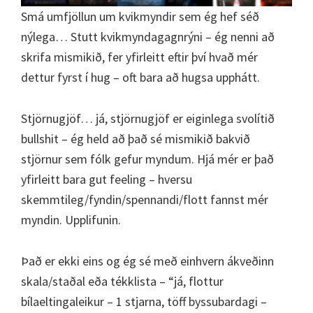
Smá umfjöllun um kvikmyndir sem ég hef séð
nýlega… Stutt kvikmyndagagnrýni – ég nenni að
skrifa mismikið, fer yfirleitt eftir því hvað mér
dettur fyrst í hug – oft bara að hugsa upphátt.
Stjörnugjöf… já, stjörnugjöf er eiginlega svolítið
bullshit – ég held að það sé mismikið bakvið
stjörnur sem fólk gefur myndum. Hjá mér er það
yfirleitt bara gut feeling – hversu
skemmtileg/fyndin/spennandi/flott fannst mér
myndin. Upplifunin.
Það er ekki eins og ég sé með einhvern ákveðinn
skala/staðal eða tékklista – “já, flottur
bílaeltingaleikur – 1 stjarna, töff byssubardagi –