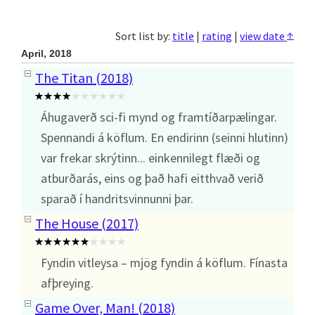
↑
Sort list by:
title
|
rating
|
view date
April, 2018
The Titan (2018)
Áhugaverð sci-fi mynd og framtíðarpælingar.
Spennandi á köflum. En endirinn (seinni hlutinn)
var frekar skrýtinn... einkennilegt flæði og
atburðarás, eins og það hafi eitthvað verið
sparað í handritsvinnunni þar.
The House (2017)
Fyndin vitleysa – mjög fyndin á köflum. Fínasta
afþreying.
Game Over, Man! (2018)