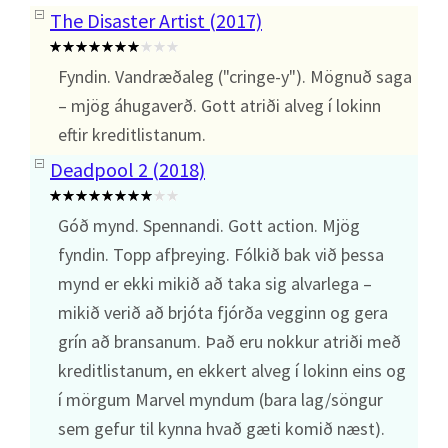
The Disaster Artist (2017)
Fyndin. Vandræðaleg ("cringe-y"). Mögnuð saga
– mjög áhugaverð. Gott atriði alveg í lokinn
eftir kreditlistanum.
Deadpool 2 (2018)
Góð mynd. Spennandi. Gott action. Mjög
fyndin. Topp afþreying. Fólkið bak við þessa
mynd er ekki mikið að taka sig alvarlega –
mikið verið að brjóta fjórða vegginn og gera
grín að bransanum. Það eru nokkur atriði með
kreditlistanum, en ekkert alveg í lokinn eins og
í mörgum Marvel myndum (bara lag/söngur
sem gefur til kynna hvað gæti komið næst).