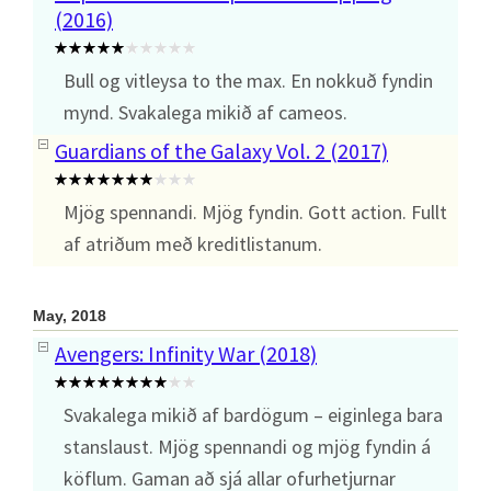
(2016)
Bull og vitleysa to the max. En nokkuð fyndin
mynd. Svakalega mikið af cameos.
Guardians of the Galaxy Vol. 2 (2017)
Mjög spennandi. Mjög fyndin. Gott action. Fullt
af atriðum með kreditlistanum.
May, 2018
Avengers: Infinity War (2018)
Svakalega mikið af bardögum – eiginlega bara
stanslaust. Mjög spennandi og mjög fyndin á
köflum. Gaman að sjá allar ofurhetjurnar