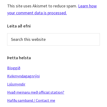
This site uses Akismet to reduce spam.
Learn how
your comment data is processed.
Primary
Leita að efni
Sidebar
Search
this
website
Þetta helsta
Bloggið
Kvikmyndagagnrýni
Ljósmyndir
Hvað meinaru með official station?
Hafðu samband / Contact me