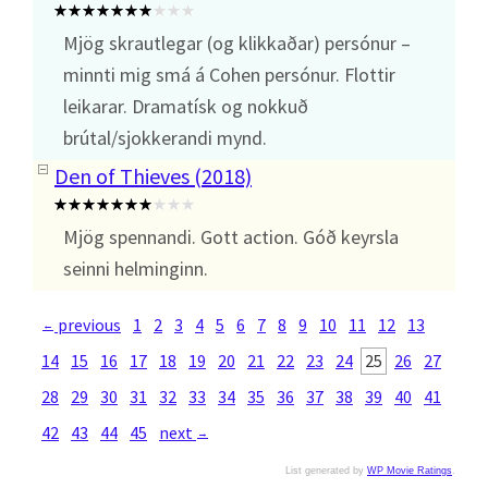
Mjög skrautlegar (og klikkaðar) persónur –
minnti mig smá á Cohen persónur. Flottir
leikarar. Dramatísk og nokkuð
brútal/sjokkerandi mynd.
Den of Thieves (2018)
Mjög spennandi. Gott action. Góð keyrsla
seinni helminginn.
previous
1
2
3
4
5
6
7
8
9
10
11
12
13
←
14
15
16
17
18
19
20
21
22
23
24
25
26
27
28
29
30
31
32
33
34
35
36
37
38
39
40
41
42
43
44
45
next
→
List generated by
WP Movie Ratings
.