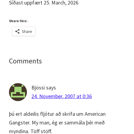
Síðast uppfært 25. March, 2026
Share this:
Share
Reader
Comments
Interactions
Bjössi
says
24. November, 2007 at 0:36
þú ert aldeilis fljótur að skrifa um American
Gangster. My man, ég er sammála þér með
myndina. Töff stöff.