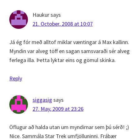
Haukur
says
21. October, 2008 at 10:07
Já ég fór með alltof miklar væntingar á Max kallinn.
Myndin var alveg töff en sagan samsvaraði sér alveg
ferlega illa. Þetta lyktar eins og gömul skinka.
Reply
siggasig
says
27. May, 2009 at 23:26
Öflugur að halda utan um myndirnar sem þú sérð! ;)
Nice. Sammála Star Trek umfjölluninni. Frábær