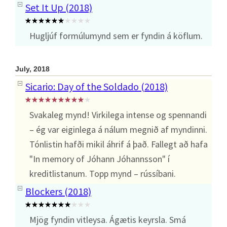
Set It Up (2018)
Hugljúf formúlumynd sem er fyndin á köflum.
July, 2018
Sicario: Day of the Soldado (2018)
Svakaleg mynd! Virkilega intense og spennandi
– ég var eiginlega á nálum megnið af myndinni.
Tónlistin hafði mikil áhrif á það. Fallegt að hafa
"In memory of Jóhann Jóhannsson" í
kreditlistanum. Topp mynd – rússíbani.
Blockers (2018)
Mjög fyndin vitleysa. Ágætis keyrsla. Smá