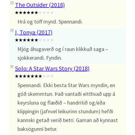
The Outsider (2018)
Hrá og töff mynd. Spennandi.
I, Tonya (2017)
Mjög áhugaverð og í raun klikkuð saga –
sjokkerandi. Fyndin.
Solo: A Star Wars Story (2018)
Spennandi. Ekki besta Star Wars myndin, en
góð skemmtun. Það vantaði eitthvað upp á
keyrsluna og flæðið – handritið og/eða
klippingin (jafnvel leikurinn stundum) hefði
kannski getað verið betri. Gaman að kynnast
baksögunni betur.