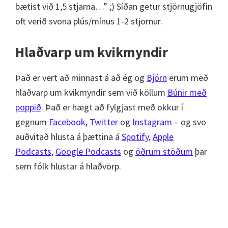
bætist við 1,5 stjarna…” ;) Síðan getur stjörnugjöfin
oft verið svona plús/mínus 1-2 stjörnur.
Hlaðvarp um kvikmyndir
Það er vert að minnast á að ég og
Björn
erum með
hlaðvarp um kvikmyndir sem við köllum
Búnir með
poppið
. Það er hægt að fylgjast með okkur í
gegnum
Facebook
,
Twitter
og
Instagram
– og svo
auðvitað hlusta á þættina á
Spotify
,
Apple
Podcasts
,
Google Podcasts
og
öðrum stöðum
þar
sem fólk hlustar á hlaðvörp.