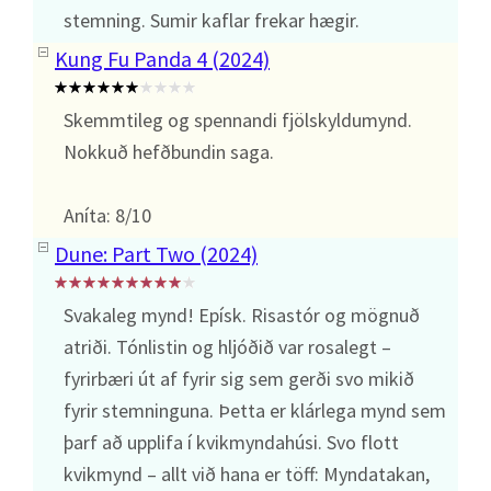
stemning. Sumir kaflar frekar hægir.
Kung Fu Panda 4 (2024)
Skemmtileg og spennandi fjölskyldumynd.
Nokkuð hefðbundin saga.
Aníta: 8/10
Dune: Part Two (2024)
Svakaleg mynd! Epísk. Risastór og mögnuð
atriði. Tónlistin og hljóðið var rosalegt –
fyrirbæri út af fyrir sig sem gerði svo mikið
fyrir stemninguna. Þetta er klárlega mynd sem
þarf að upplifa í kvikmyndahúsi. Svo flott
kvikmynd – allt við hana er töff: Myndatakan,