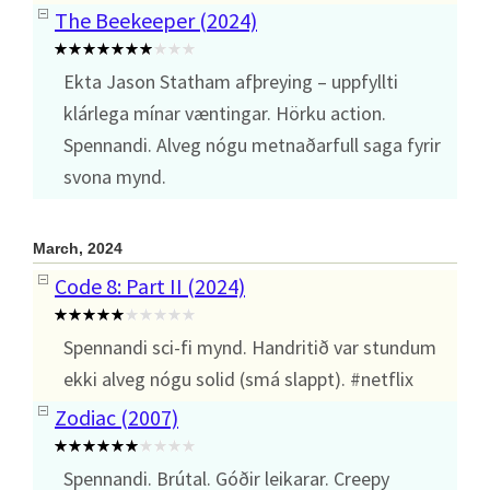
The Beekeeper (2024)
Ekta Jason Statham afþreying – uppfyllti
klárlega mínar væntingar. Hörku action.
Spennandi. Alveg nógu metnaðarfull saga fyrir
svona mynd.
March, 2024
Code 8: Part II (2024)
Spennandi sci-fi mynd. Handritið var stundum
ekki alveg nógu solid (smá slappt). #netflix
Zodiac (2007)
Spennandi. Brútal. Góðir leikarar. Creepy