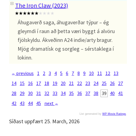
The Iron Claw (2023)
Áhugaverð saga, áhugaverðar týpur – ég
gleymdi í raun að þetta væri byggt á alvöru
fjölskyldu. Ákveðinn A24 indie/arty bragur.
Mjög dramatísk og sorgleg – sérstaklega í
lokinn.
previous
1
2
3
4
5
6
7
8
9
10
11
12
13
←
14
15
16
17
18
19
20
21
22
23
24
25
26
27
28
29
30
31
32
33
34
35
36
37
38
39
40
41
42
43
44
45
next
→
List generated by
WP Movie Ratings
.
Síðast uppfært 25. March, 2026