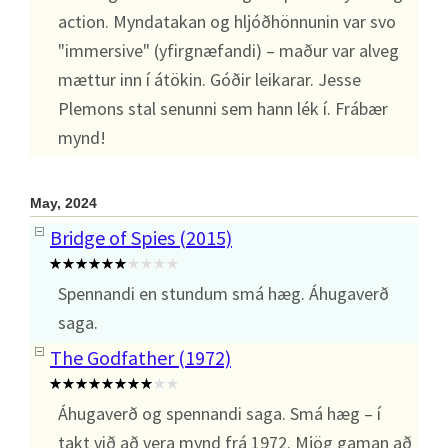
action. Myndatakan og hljóðhönnunin var svo
"immersive" (yfirgnæfandi) – maður var alveg
mættur inn í átökin. Góðir leikarar. Jesse
Plemons stal senunni sem hann lék í. Frábær
mynd!
May, 2024
Bridge of Spies (2015)
Spennandi en stundum smá hæg. Áhugaverð
saga.
The Godfather (1972)
Áhugaverð og spennandi saga. Smá hæg – í
takt við að vera mynd frá 1972. Mjög gaman að