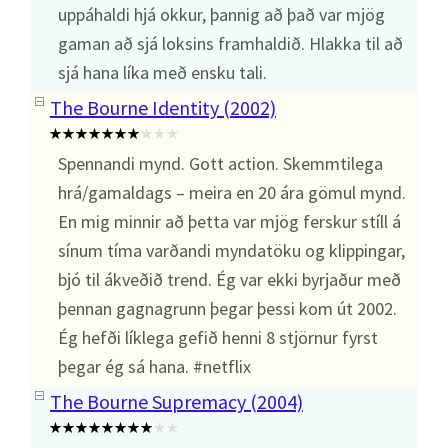
uppáhaldi hjá okkur, þannig að það var mjög
gaman að sjá loksins framhaldið. Hlakka til að
sjá hana líka með ensku tali.
The Bourne Identity (2002)
Spennandi mynd. Gott action. Skemmtilega
hrá/gamaldags – meira en 20 ára gömul mynd.
En mig minnir að þetta var mjög ferskur stíll á
sínum tíma varðandi myndatöku og klippingar,
bjó til ákveðið trend. Ég var ekki byrjaður með
þennan gagnagrunn þegar þessi kom út 2002.
Ég hefði líklega gefið henni 8 stjörnur fyrst
þegar ég sá hana. #netflix
The Bourne Supremacy (2004)