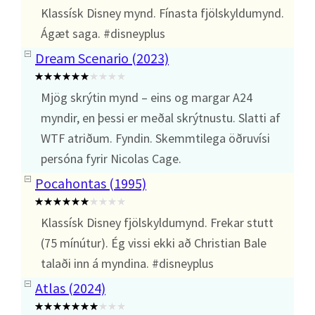
Klassísk Disney mynd. Fínasta fjölskyldumynd.
Ágæt saga. #disneyplus
Dream Scenario (2023)
Mjög skrýtin mynd – eins og margar A24
myndir, en þessi er meðal skrýtnustu. Slatti af
WTF atriðum. Fyndin. Skemmtilega öðruvísi
persóna fyrir Nicolas Cage.
Pocahontas (1995)
Klassísk Disney fjölskyldumynd. Frekar stutt
(75 mínútur). Ég vissi ekki að Christian Bale
talaði inn á myndina. #disneyplus
Atlas (2024)