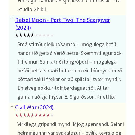
Fín saga. Gaman að sjá þessa "cult classic" frá
Studio Ghibli.
Rebel Moon - Part Two: The Scargiver
(2024)
Smá stirrður leikur/samtöl – mögulega hefði
handritið getað verið betra. Skemmtilegur sci-
fi heimur. Sum atriði löng/óþörf – mögulega
hefði þetta virkað betur sem ein bíómynd með
þéttari takti frekar en að splitta í tvær myndir.
En alveg nokkur töff bardagaatriði. Alltaf
gaman að sjá Ingvar E. Sigurðsson. #netflix
Civil War (2024)
Virkilega grípandi mynd. Mjög spennandi. Seinni
helmingurinn var svakalegur – þvílík keyrsla og