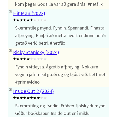
kom þegar Godzilla var að gera árás. #netflix
Hit Man (2023)
Skemmtileg mynd. Fyndin. Spennandi. Fínasta
afþreying. Ennþá að melta hvort endirinn hefði
getað verið betri. #netflix
Ricky Stanicky (2024)
Fyndin vitleysa. Ágætis afþreying. Nokkurn
veginn jafnmikil gæði og ég bjóst við. Léttmeti.
#primevideo
Inside Out 2 (2024)
Skemmtileg og fyndin. Frábær fjölskyldumynd.
Góður boðskapur. Inside Out er í miklu