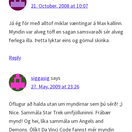
21. October, 2008 at 10:07
Já ég fór með alltof miklar væntingar á Max kallinn.
Myndin var alveg töff en sagan samsvaraði sér alveg
ferlega illa. Þetta lyktar eins og gömul skinka.
Reply
siggasig
says
27. May, 2009 at 23:26
Öflugur að halda utan um myndirnar sem þú sérð! ;)
Nice. Sammála Star Trek umfjölluninni. Frábær
mynd! Og hei, líka sammála um Angels and
Demons. Ólíkt Da Vinci Code fannst mér myndin