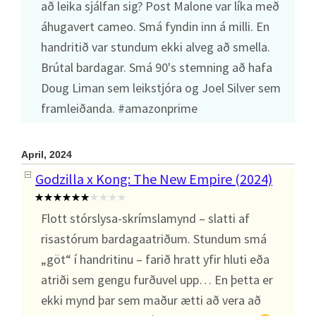
að leika sjálfan sig? Post Malone var líka með
áhugavert cameo. Smá fyndin inn á milli. En
handritið var stundum ekki alveg að smella.
Brútal bardagar. Smá 90's stemning að hafa
Doug Liman sem leikstjóra og Joel Silver sem
framleiðanda. #amazonprime
April, 2024
Godzilla x Kong: The New Empire (2024)
Flott stórslysa-skrímslamynd – slatti af
risastórum bardagaatriðum. Stundum smá
„göt“ í handritinu – farið hratt yfir hluti eða
atriði sem gengu furðuvel upp… En þetta er
ekki mynd þar sem maður ætti að vera að