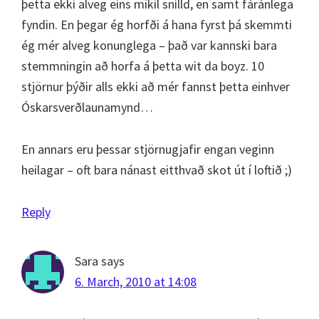
þetta ekki alveg eins mikil snilld, en samt fáránlega
fyndin. En þegar ég horfði á hana fyrst þá skemmti
ég mér alveg konunglega – það var kannski bara
stemmningin að horfa á þetta wit da boyz. 10
stjörnur þýðir alls ekki að mér fannst þetta einhver
Óskarsverðlaunamynd…
En annars eru þessar stjörnugjafir engan veginn
heilagar – oft bara nánast eitthvað skot út í loftið ;)
Reply
Sara
says
6. March, 2010 at 14:08