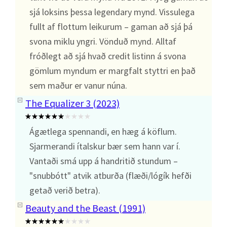
sjá loksins þessa legendary mynd. Vissulega
fullt af flottum leikurum – gaman að sjá þá
svona miklu yngri. Vönduð mynd. Alltaf
fróðlegt að sjá hvað credit listinn á svona
gömlum myndum er margfalt styttri en það
sem maður er vanur núna.
The Equalizer 3 (2023)
Ágætlega spennandi, en hæg á köflum.
Sjarmerandi ítalskur bær sem hann var í.
Vantaði smá upp á handritið stundum –
"snubbótt" atvik atburða (flæði/lógík hefði
getað verið betra).
Beauty and the Beast (1991)