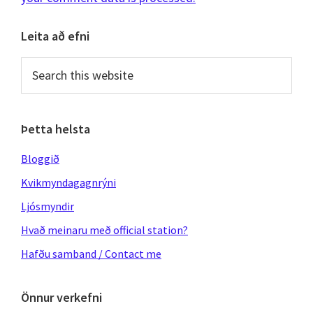
Primary
Leita að efni
Sidebar
Search
this
website
Þetta helsta
Bloggið
Kvikmyndagagnrýni
Ljósmyndir
Hvað meinaru með official station?
Hafðu samband / Contact me
Önnur verkefni