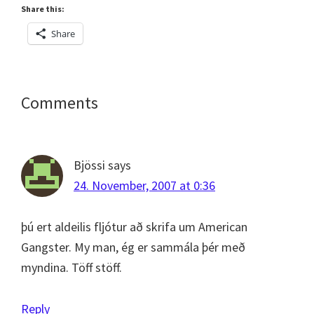
Share this:
Share
Reader
Comments
Interactions
Bjössi
says
24. November, 2007 at 0:36
þú ert aldeilis fljótur að skrifa um American
Gangster. My man, ég er sammála þér með
myndina. Töff stöff.
Reply