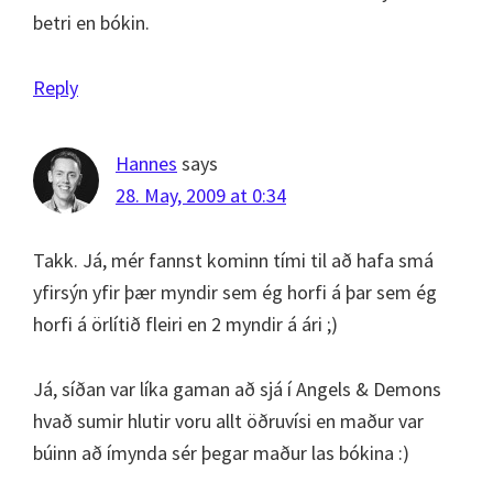
betri en bókin.
Reply
Hannes
says
28. May, 2009 at 0:34
Takk. Já, mér fannst kominn tími til að hafa smá
yfirsýn yfir þær myndir sem ég horfi á þar sem ég
horfi á örlítið fleiri en 2 myndir á ári ;)
Já, síðan var líka gaman að sjá í Angels & Demons
hvað sumir hlutir voru allt öðruvísi en maður var
búinn að ímynda sér þegar maður las bókina :)