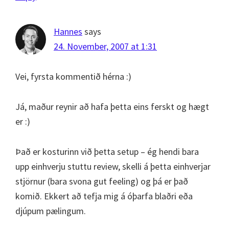
Hannes
says
24. November, 2007 at 1:31
Vei, fyrsta kommentið hérna :)
Já, maður reynir að hafa þetta eins ferskt og hægt
er :)
Það er kosturinn við þetta setup – ég hendi bara
upp einhverju stuttu review, skelli á þetta einhverjar
stjörnur (bara svona gut feeling) og þá er það
komið. Ekkert að tefja mig á óþarfa blaðri eða
djúpum pælingum.