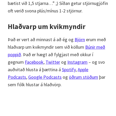
bætist við 1,5 stjarna…” ;) Síðan getur stjörnugjöfin
oft verið svona plús/mínus 1-2 stjörnur.
Hlaðvarp um kvikmyndir
Það er vert að minnast á að ég og
Björn
erum með
hlaðvarp um kvikmyndir sem við köllum
Búnir með
poppið
. Það er hægt að fylgjast með okkur í
gegnum
Facebook
,
Twitter
og
Instagram
– og svo
auðvitað hlusta á þættina á
Spotify
,
Apple
Podcasts
,
Google Podcasts
og
öðrum stöðum
þar
sem fólk hlustar á hlaðvörp.