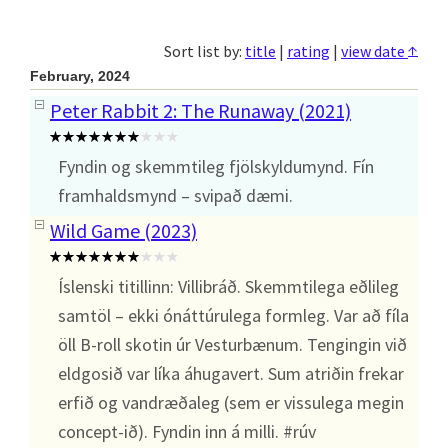
↑
Sort list by:
title
|
rating
|
view date
February, 2024
Peter Rabbit 2: The Runaway (2021)
Fyndin og skemmtileg fjölskyldumynd. Fín
framhaldsmynd – svipað dæmi.
Wild Game (2023)
Íslenski titillinn: Villibráð. Skemmtilega eðlileg
samtöl – ekki ónáttúrulega formleg. Var að fíla
öll B-roll skotin úr Vesturbænum. Tengingin við
eldgosið var líka áhugavert. Sum atriðin frekar
erfið og vandræðaleg (sem er vissulega megin
concept-ið). Fyndin inn á milli. #rúv