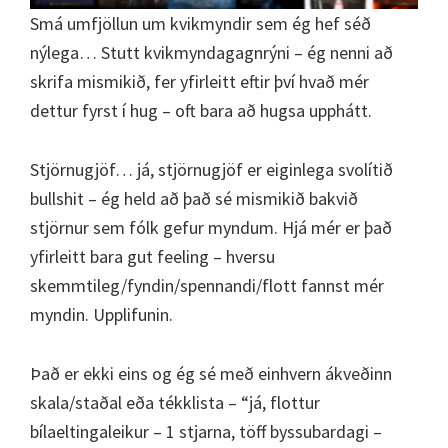
Smá umfjöllun um kvikmyndir sem ég hef séð
nýlega… Stutt kvikmyndagagnrýni – ég nenni að
skrifa mismikið, fer yfirleitt eftir því hvað mér
dettur fyrst í hug – oft bara að hugsa upphátt.
Stjörnugjöf… já, stjörnugjöf er eiginlega svolítið
bullshit – ég held að það sé mismikið bakvið
stjörnur sem fólk gefur myndum. Hjá mér er það
yfirleitt bara gut feeling – hversu
skemmtileg/fyndin/spennandi/flott fannst mér
myndin. Upplifunin.
Það er ekki eins og ég sé með einhvern ákveðinn
skala/staðal eða tékklista – “já, flottur
bílaeltingaleikur – 1 stjarna, töff byssubardagi –