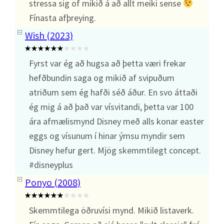
stressa sig of mikið á að allt meiki sense
Fínasta afþreying.
Wish (2023)
Fyrst var ég að hugsa að þetta væri frekar
hefðbundin saga og mikið af svipuðum
atriðum sem ég hafði séð áður. En svo áttaði
ég mig á að það var vísvitandi, þetta var 100
ára afmælismynd Disney með alls konar easter
eggs og vísunum í hinar ýmsu myndir sem
Disney hefur gert. Mjög skemmtilegt concept.
#disneyplus
Ponyo (2008)
Skemmtilega öðruvísi mynd. Mikið listaverk.