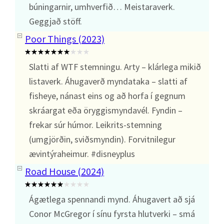
búningarnir, umhverfið… Meistaraverk.
Geggjað stöff.
Poor Things (2023)
Slatti af WTF stemningu. Arty – klárlega mikið
listaverk. Áhugaverð myndataka – slatti af
fisheye, nánast eins og að horfa í gegnum
skráargat eða öryggismyndavél. Fyndin –
frekar súr húmor. Leikrits-stemning
(umgjörðin, sviðsmyndin). Forvitnilegur
ævintýraheimur. #disneyplus
Road House (2024)
Ágætlega spennandi mynd. Áhugavert að sjá
Conor McGregor í sínu fyrsta hlutverki – smá