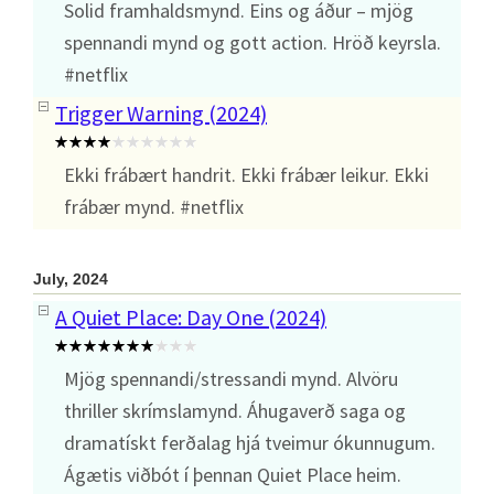
Solid framhaldsmynd. Eins og áður – mjög
spennandi mynd og gott action. Hröð keyrsla.
#netflix
Trigger Warning (2024)
Ekki frábært handrit. Ekki frábær leikur. Ekki
frábær mynd. #netflix
July, 2024
A Quiet Place: Day One (2024)
Mjög spennandi/stressandi mynd. Alvöru
thriller skrímslamynd. Áhugaverð saga og
dramatískt ferðalag hjá tveimur ókunnugum.
Ágætis viðbót í þennan Quiet Place heim.