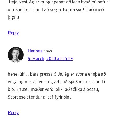
Jæja Nesi, ég er mjög spennt að lesa hvað þú hefur
um Shutter Island að segja. Koma svo! Í bíó með
þig! ;)
Reply
Hannes
says
6. March, 2010 at 15:19
hehe, úff… bara pressa :) Já, ég er svona ennþá að
vega og meta hvort ég ætli að sjá Shutter Island í
bíó. En ætli maður verði ekki að tékka á þessu,
Scorsese stendur alltaf fyrir sínu.
Reply