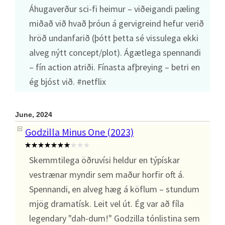
Áhugaverður sci-fi heimur – viðeigandi pæling
miðað við hvað þróun á gervigreind hefur verið
hröð undanfarið (þótt þetta sé vissulega ekki
alveg nýtt concept/plot). Ágætlega spennandi
– fín action atriði. Fínasta afþreying – betri en
ég bjóst við. #netflix
June, 2024
Godzilla Minus One (2023)
Skemmtilega öðruvísi heldur en týpískar
vestrænar myndir sem maður horfir oft á.
Spennandi, en alveg hæg á köflum – stundum
mjög dramatísk. Leit vel út. Ég var að fíla
legendary "dah-dum!" Godzilla tónlistina sem