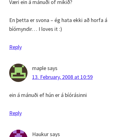
Væri ein á mánuði of mikið?
En þetta er svona – ég hata ekki að horfa á
bíómyndir… I loves it :)
Reply
maple
says
13. February, 2008 at 10:59
ein á mánuði ef hún er á bíórásinni
Reply
Haukur
says