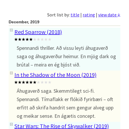
↓
Sort list by:
title
|
rating
|
view date
December, 2019
Red Sparrow (2018)
Spennandi thriller. Að vissu leyti áhugaverð
saga og áhugaverður heimur. En mjög dark og
brútal – meira en ég bjóst við.
In the Shadow of the Moon (2019)
Áhugaverð saga. Skemmtilegt sci-fi.
Spennandi. Tímaflakk er flókið fyrirbæri – oft
erfitt að skrifa handrit sem gengur alveg upp
og meikar sense. En ágætis concept.
Star Wars: The Rise of Skywalker (2019)