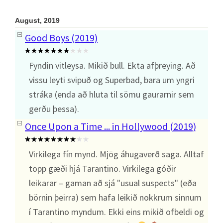
August, 2019
Good Boys (2019)
Fyndin vitleysa. Mikið bull. Ekta afþreying. Að
vissu leyti svipuð og Superbad, bara um yngri
stráka (enda að hluta til sömu gaurarnir sem
gerðu þessa).
Once Upon a Time ... in Hollywood (2019)
Virkilega fín mynd. Mjög áhugaverð saga. Alltaf
topp gæði hjá Tarantino. Virkilega góðir
leikarar – gaman að sjá "usual suspects" (eða
börnin þeirra) sem hafa leikið nokkrum sinnum
í Tarantino myndum. Ekki eins mikið ofbeldi og