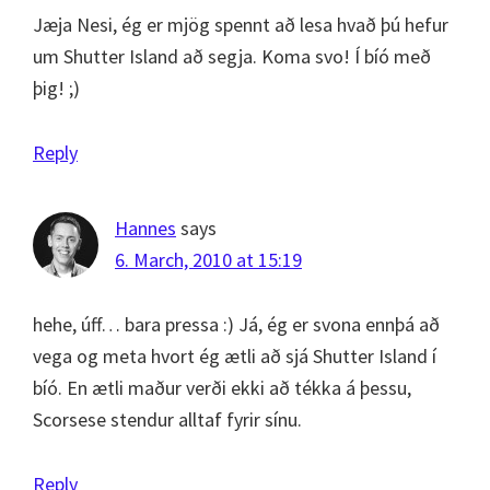
Jæja Nesi, ég er mjög spennt að lesa hvað þú hefur
um Shutter Island að segja. Koma svo! Í bíó með
þig! ;)
Reply
Hannes
says
6. March, 2010 at 15:19
hehe, úff… bara pressa :) Já, ég er svona ennþá að
vega og meta hvort ég ætli að sjá Shutter Island í
bíó. En ætli maður verði ekki að tékka á þessu,
Scorsese stendur alltaf fyrir sínu.
Reply