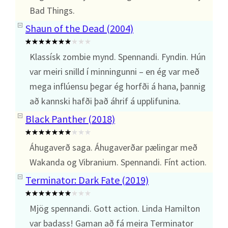
Bad Things.
Shaun of the Dead (2004)
Klassísk zombie mynd. Spennandi. Fyndin. Hún
var meiri snilld í minningunni – en ég var með
mega inflúensu þegar ég horfði á hana, þannig
að kannski hafði það áhrif á upplifunina.
Black Panther (2018)
Áhugaverð saga. Áhugaverðar pælingar með
Wakanda og Vibranium. Spennandi. Fínt action.
Terminator: Dark Fate (2019)
Mjög spennandi. Gott action. Linda Hamilton
var badass! Gaman að fá meira Terminator