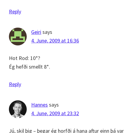
Reply
Geiri
says
4. June, 2009 at 16:36
Hot Rod: 10*?
Ég hefði smellt 8*.
Reply
Hannes
says
4. June, 2009 at 23:32
Jú, skil þig – þegar ég horfði á hana aftur einn þá var