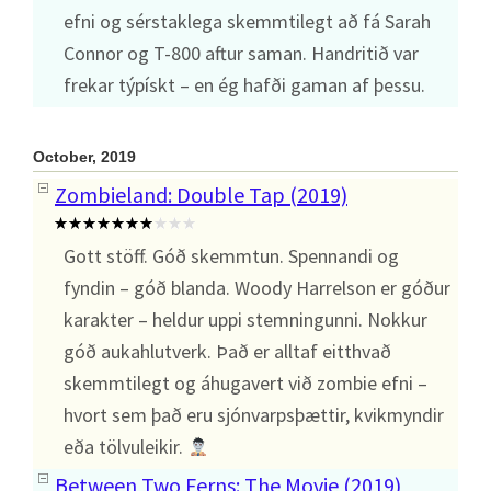
efni og sérstaklega skemmtilegt að fá Sarah
Connor og T-800 aftur saman. Handritið var
frekar týpískt – en ég hafði gaman af þessu.
October, 2019
Zombieland: Double Tap (2019)
Gott stöff. Góð skemmtun. Spennandi og
fyndin – góð blanda. Woody Harrelson er góður
karakter – heldur uppi stemningunni. Nokkur
góð aukahlutverk. Það er alltaf eitthvað
skemmtilegt og áhugavert við zombie efni –
hvort sem það eru sjónvarpsþættir, kvikmyndir
eða tölvuleikir.
Between Two Ferns: The Movie (2019)