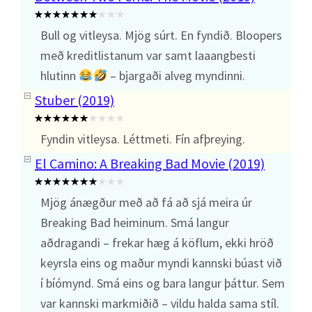
Bull og vitleysa. Mjög súrt. En fyndið. Bloopers
með kreditlistanum var samt laaangbesti
hlutinn
– bjargaði alveg myndinni.
Stuber (2019)
Fyndin vitleysa. Léttmeti. Fín afþreying.
El Camino: A Breaking Bad Movie (2019)
Mjög ánægður með að fá að sjá meira úr
Breaking Bad heiminum. Smá langur
aðdragandi – frekar hæg á köflum, ekki hröð
keyrsla eins og maður myndi kannski búast við
í bíómynd. Smá eins og bara langur þáttur. Sem
var kannski markmiðið – vildu halda sama stíl.