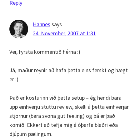
Reply
Hannes
says
24. November, 2007 at 1:31
Vei, fyrsta kommentið hérna :)
Já, maður reynir að hafa þetta eins ferskt og hægt
er :)
Það er kosturinn við þetta setup – ég hendi bara
upp einhverju stuttu review, skelli á þetta einhverjar
stjörnur (bara svona gut feeling) og þá er það
komið. Ekkert að tefja mig á óþarfa blaðri eða
djúpum pælingum.