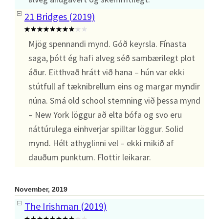
21 Bridges (2019)
Mjög spennandi mynd. Góð keyrsla. Fínasta
saga, þótt ég hafi alveg séð sambærilegt plot
áður. Eitthvað hrátt við hana – hún var ekki
stútfull af tæknibrellum eins og margar myndir
núna. Smá old school stemning við þessa mynd
– New York löggur að elta bófa og svo eru
náttúrulega einhverjar spilltar löggur. Solid
mynd. Hélt athyglinni vel – ekki mikið af
dauðum punktum. Flottir leikarar.
November, 2019
The Irishman (2019)