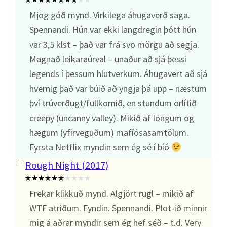
Mjög góð mynd. Virkilega áhugaverð saga.
Spennandi. Hún var ekki langdregin þótt hún
var 3,5 klst – það var frá svo mörgu að segja.
Magnað leikaraúrval – unaður að sjá þessi
legends í þessum hlutverkum. Áhugavert að sjá
hvernig það var búið að yngja þá upp – næstum
því trúverðugt/fullkomið, en stundum örlítið
creepy (uncanny valley). Mikið af löngum og
hægum (yfirveguðum) mafíósasamtölum.
Fyrsta Netflix myndin sem ég sé í bíó
Rough Night (2017)
Frekar klikkuð mynd. Algjört rugl – mikið af
WTF atriðum. Fyndin. Spennandi. Plot-ið minnir
mig á aðrar myndir sem ég hef séð – t.d. Very