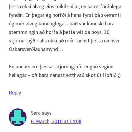
þetta ekki alveg eins mikil snilld, en samt fáránlega
fyndin. En þegar ég horfði á hana fyrst þá skemmti
ég mér alveg konunglega – það var kannski bara
stemmningin að horfa á þetta wit da boyz. 10
stjörnur þýðir alls ekki að mér fannst þetta einhver
Óskarsverðlaunamynd…
En annars eru þessar stjörnugjafir engan veginn
heilagar – oft bara nánast eitthvað skot út í loftið ;)
Reply
Sara
says
6. March, 2010 at 14:08