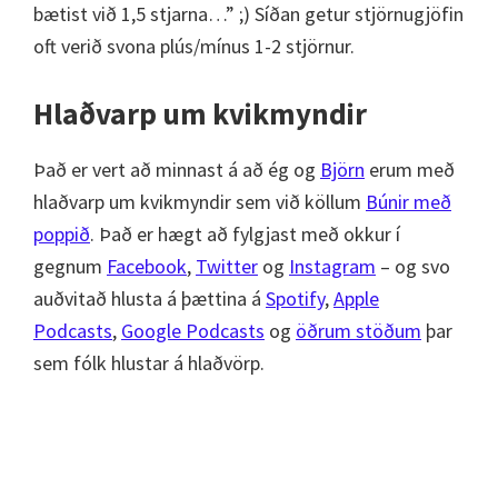
bætist við 1,5 stjarna…” ;) Síðan getur stjörnugjöfin
oft verið svona plús/mínus 1-2 stjörnur.
Hlaðvarp um kvikmyndir
Það er vert að minnast á að ég og
Björn
erum með
hlaðvarp um kvikmyndir sem við köllum
Búnir með
poppið
. Það er hægt að fylgjast með okkur í
gegnum
Facebook
,
Twitter
og
Instagram
– og svo
auðvitað hlusta á þættina á
Spotify
,
Apple
Podcasts
,
Google Podcasts
og
öðrum stöðum
þar
sem fólk hlustar á hlaðvörp.