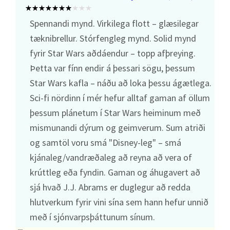
Spennandi mynd. Virkilega flott – glæsilegar
tæknibrellur. Stórfengleg mynd. Solid mynd
fyrir Star Wars aðdáendur – topp afþreying.
Þetta var fínn endir á þessari sögu, þessum
Star Wars kafla – náðu að loka þessu ágætlega.
Sci-fi nördinn í mér hefur alltaf gaman af öllum
þessum plánetum í Star Wars heiminum með
mismunandi dýrum og geimverum. Sum atriði
og samtöl voru smá "Disney-leg" – smá
kjánaleg/vandræðaleg að reyna að vera of
krúttleg eða fyndin. Gaman og áhugavert að
sjá hvað J.J. Abrams er duglegur að redda
hlutverkum fyrir vini sína sem hann hefur unnið
með í sjónvarpsþáttunum sínum.