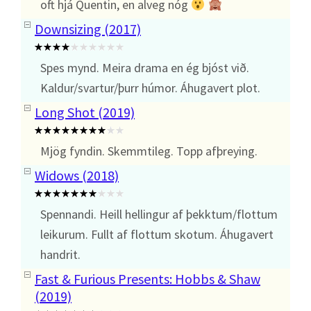
oft hjá Quentin, en alveg nóg
Downsizing (2017)
Spes mynd. Meira drama en ég bjóst við.
Kaldur/svartur/þurr húmor. Áhugavert plot.
Long Shot (2019)
Mjög fyndin. Skemmtileg. Topp afþreying.
Widows (2018)
Spennandi. Heill hellingur af þekktum/flottum
leikurum. Fullt af flottum skotum. Áhugavert
handrit.
Fast & Furious Presents: Hobbs & Shaw
(2019)