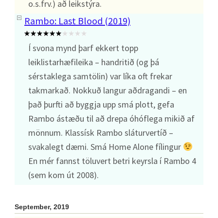
o.s.frv.) að leikstýra.
Rambo: Last Blood (2019)
Í svona mynd þarf ekkert topp
leiklistarhæfileika – handritið (og þá
sérstaklega samtölin) var líka oft frekar
takmarkað. Nokkuð langur aðdragandi – en
það þurfti að byggja upp smá plott, gefa
Rambo ástæðu til að drepa óhóflega mikið af
mönnum. Klassísk Rambo sláturvertíð –
svakalegt dæmi. Smá Home Alone fílingur
En mér fannst töluvert betri keyrsla í Rambo 4
(sem kom út 2008).
September, 2019