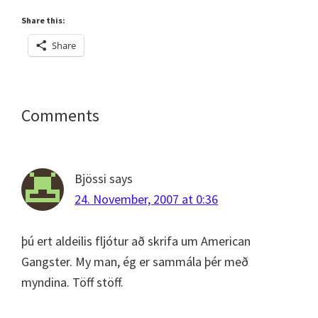
Share this:
Share
Reader
Comments
Interactions
Bjössi
says
24. November, 2007 at 0:36
þú ert aldeilis fljótur að skrifa um American
Gangster. My man, ég er sammála þér með
myndina. Töff stöff.