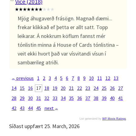
Vice (2018)
Mjög áhugaverð frásögn. Magnað dæmi...
frekar klikkað ef þetta er allt satt. Topp
leikarar. Á nokkrum köflum fannst mér
tónlistin minna á House of Cards tónlistina –
veit ekki hvort það var vísvitandi vísun í
sambærileg atriði.
previous
1
2
3
4
5
6
7
8
9
10
11
12
13
←
14
15
16
17
18
19
20
21
22
23
24
25
26
27
28
29
30
31
32
33
34
35
36
37
38
39
40
41
42
43
44
45
next
→
List generated by
WP Movie Ratings
.
Síðast uppfært 25. March, 2026