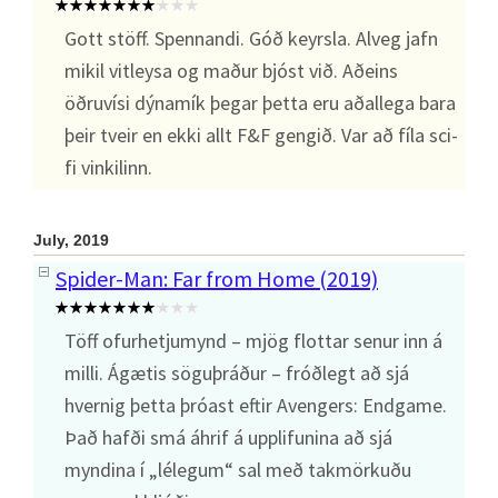
Gott stöff. Spennandi. Góð keyrsla. Alveg jafn
mikil vitleysa og maður bjóst við. Aðeins
öðruvísi dýnamík þegar þetta eru aðallega bara
þeir tveir en ekki allt F&F gengið. Var að fíla sci-
fi vinkilinn.
July, 2019
Spider-Man: Far from Home (2019)
Töff ofurhetjumynd – mjög flottar senur inn á
milli. Ágætis söguþráður – fróðlegt að sjá
hvernig þetta þróast eftir Avengers: Endgame.
Það hafði smá áhrif á upplifunina að sjá
myndina í „lélegum“ sal með takmörkuðu