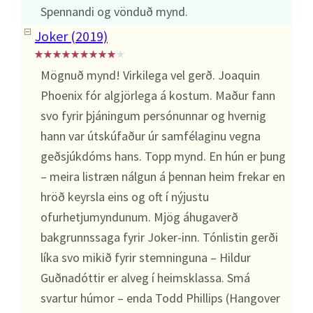
Spennandi og vönduð mynd.
Joker (2019)
Mögnuð mynd! Virkilega vel gerð. Joaquin
Phoenix fór algjörlega á kostum. Maður fann
svo fyrir þjáningum persónunnar og hvernig
hann var útskúfaður úr samfélaginu vegna
geðsjúkdóms hans. Topp mynd. En hún er þung
– meira listræn nálgun á þennan heim frekar en
hröð keyrsla eins og oft í nýjustu
ofurhetjumyndunum. Mjög áhugaverð
bakgrunnssaga fyrir Joker-inn. Tónlistin gerði
líka svo mikið fyrir stemninguna – Hildur
Guðnadóttir er alveg í heimsklassa. Smá
svartur húmor – enda Todd Phillips (Hangover