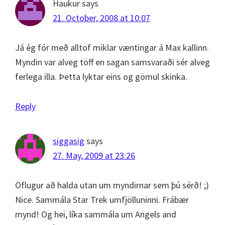
Haukur
says
21. October, 2008 at 10:07
Já ég fór með alltof miklar væntingar á Max kallinn.
Myndin var alveg töff en sagan samsvaraði sér alveg
ferlega illa. Þetta lyktar eins og gömul skinka.
Reply
siggasig
says
27. May, 2009 at 23:26
Öflugur að halda utan um myndirnar sem þú sérð! ;)
Nice. Sammála Star Trek umfjölluninni. Frábær
mynd! Og hei, líka sammála um Angels and