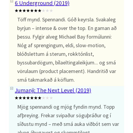
6 Underground (2019)
Töff mynd. Spennandi. Góð keyrsla. Svakaleg
byrjun – intense & over the top. En gaman að
þessu. Fylgir alveg Michael Bay formúlunni:
Nóg af sprengingum, eldi, slow-motion,
blóðslettum á sterum, rokktónlist,
byssubardögum, bílaeltingaleikjum... og smá
vörulaum (product placement). Handritið var
smá takmarkað á köflum.
Jumanji: The Next Level (2019)
Mjög spennandi og mjög fyndin mynd. Topp
afþreying. Frekar svipaður söguþráður og í
síðustu mynd – með smá auka viðbót sem var
alveg áhugavert og skemmtilegt.