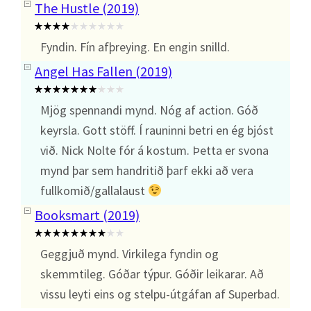
The Hustle (2019)
Fyndin. Fín afþreying. En engin snilld.
Angel Has Fallen (2019)
Mjög spennandi mynd. Nóg af action. Góð
keyrsla. Gott stöff. Í rauninni betri en ég bjóst
við. Nick Nolte fór á kostum. Þetta er svona
mynd þar sem handritið þarf ekki að vera
fullkomið/gallalaust
Booksmart (2019)
Geggjuð mynd. Virkilega fyndin og
skemmtileg. Góðar týpur. Góðir leikarar. Að
vissu leyti eins og stelpu-útgáfan af Superbad.