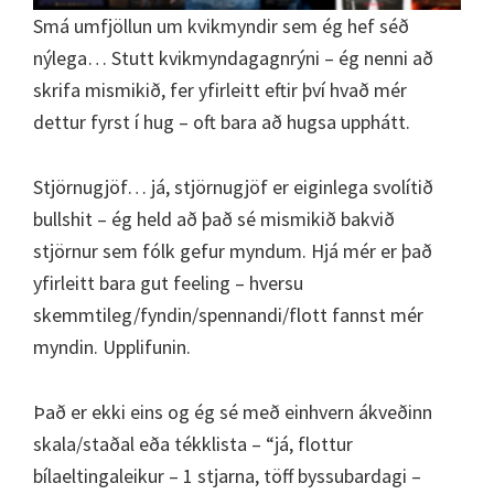
Smá umfjöllun um kvikmyndir sem ég hef séð
nýlega… Stutt kvikmyndagagnrýni – ég nenni að
skrifa mismikið, fer yfirleitt eftir því hvað mér
dettur fyrst í hug – oft bara að hugsa upphátt.
Stjörnugjöf… já, stjörnugjöf er eiginlega svolítið
bullshit – ég held að það sé mismikið bakvið
stjörnur sem fólk gefur myndum. Hjá mér er það
yfirleitt bara gut feeling – hversu
skemmtileg/fyndin/spennandi/flott fannst mér
myndin. Upplifunin.
Það er ekki eins og ég sé með einhvern ákveðinn
skala/staðal eða tékklista – “já, flottur
bílaeltingaleikur – 1 stjarna, töff byssubardagi –