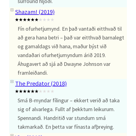
surround hljóði.
Shazam! (2019)
Fín ofurhetjumynd. En það vantaði eitthvað til
að gera hana betri – það var eitthvað barnalegt
og gamaldags við hana, maður býst við
vandaðari ofurhetjumyndum árið 2019.
Áhugavert að sjá að Dwayne Johnson var
framleiðandi.
The Predator (2018)
Smá B-myndar fílingur – ekkert verið að taka
sig of alvarlega. Fullt af þekktum leikurum.
Spennandi. Handritið var stundum smá
takmarkað. En þetta var fínasta afþreying.