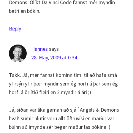
Demons. Ólíkt Da Vinci Code fannst mér myndin
betri en bókin.
Reply
Hannes
says
28. May, 2009 at 0:34
Takk. Já, mér fannst kominn tími til að hafa smá
yfirsýn yfir þær myndir sem ég horfi á þar sem ég
horfi á örlítið fleiri en 2 myndir á ári ;)
Já, síðan var líka gaman að sjá í Angels & Demons
hvað sumir hlutir voru allt öðruvísi en maður var
búinn að ímynda sér þegar maður las bókina :)