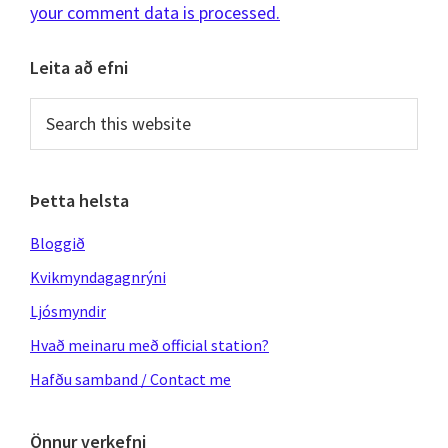
your comment data is processed.
Primary
Leita að efni
Sidebar
Search
this
website
Þetta helsta
Bloggið
Kvikmyndagagnrýni
Ljósmyndir
Hvað meinaru með official station?
Hafðu samband / Contact me
Önnur verkefni