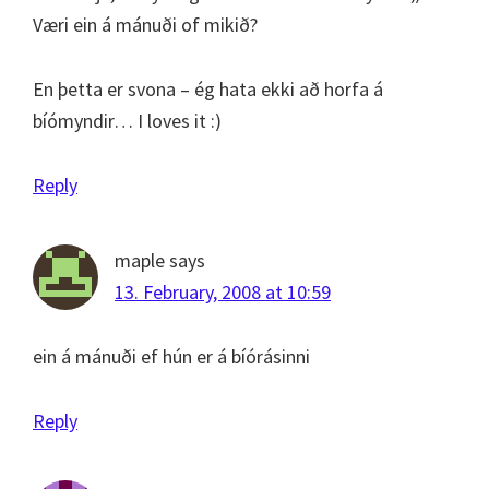
Væri ein á mánuði of mikið?
En þetta er svona – ég hata ekki að horfa á
bíómyndir… I loves it :)
Reply
maple
says
13. February, 2008 at 10:59
ein á mánuði ef hún er á bíórásinni
Reply