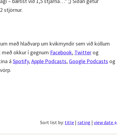
dagi – bætist við 1,5 stjarna…” ;) Síðan getur
2 stjörnur.
um með hlaðvarp um kvikmyndir sem við köllum
st með okkur í gegnum
Facebook
,
Twitter
og
tina á
Spotify
,
Apple Podcasts
,
Google Podcasts
og
ðvörp.
↓
Sort list by:
title
|
rating
|
view date