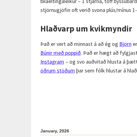
bílaeltingaleikur – 1 stjarna, töff byssubar
stjörnugjöfin oft verið svona plús/mínus 1-
Hlaðvarp um kvikmyndir
Það er vert að minnast á að ég og
Björn
er
Búnir með poppið
. Það er hægt að fylgja
Instagram
– og svo auðvitað hlusta á þæt
öðrum stöðum
þar sem fólk hlustar á hla
January, 2026