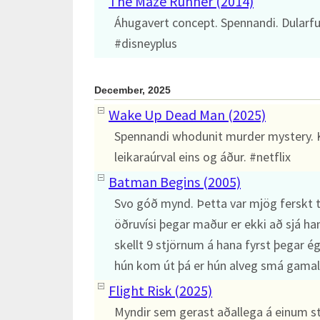
The Maze Runner (2014)
Áhugavert concept. Spennandi. Dularful
#disneyplus
December, 2025
Wake Up Dead Man (2025)
Spennandi whodunit murder mystery. Kl
leikaraúrval eins og áður. #netflix
Batman Begins (2005)
Svo góð mynd. Þetta var mjög ferskt 
öðruvísi þegar maður er ekki að sjá han
skellt 9 stjörnum á hana fyrst þegar é
hún kom út þá er hún alveg smá gama
Flight Risk (2025)
Myndir sem gerast aðallega á einum st