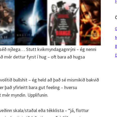
H
G
M
B
séð nýlega… Stutt kvikmyndagagnrýni – ég nenni
D
hvað mér dettur fyrst í hug – oft bara að hugsa
volítið bullshit – ég held að það sé mismikið bakvið
 það yfirleitt bara gut feeling – hversu
 mér myndin. Upplifunin.
eðinn skala/staðal eða tékklista – “já, flottur