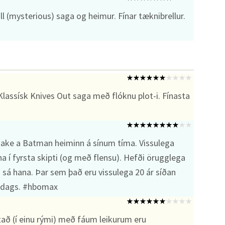
l (mysterious) saga og heimur. Fínar tæknibrellur.
assísk Knives Out saga með flóknu plot-i. Fínasta
take a Batman heiminn á sínum tíma. Vissulega
a í fyrsta skipti (og með flensu). Hefði örugglega
g sá hana. Þar sem það eru vissulega 20 ár síðan
ldags. #hbomax
að (í einu rými) með fáum leikurum eru