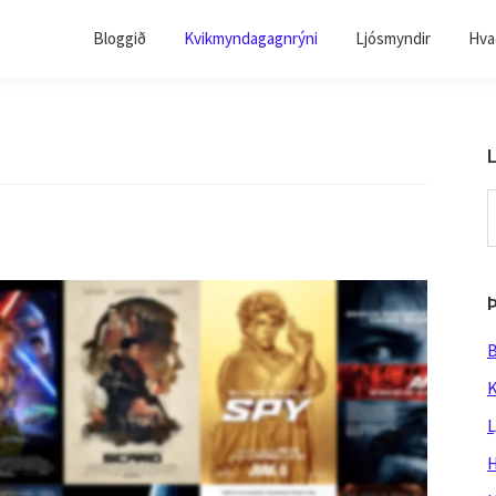
Bloggið
Kvikmyndagagnrýni
Ljósmyndir
Hvað
L
S
t
w
B
K
L
H