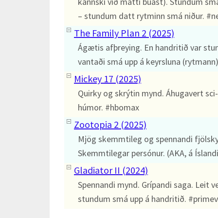
kannski við mátti búast). Stundum smá
– stundum datt rytminn smá niður. #ne
The Family Plan 2 (2025)
Ágætis afþreying. En handritið var st
vantaði smá upp á keyrsluna (rytmann)
Mickey 17 (2025)
Quirky og skrýtin mynd. Áhugavert sci
húmor. #hbomax
Zootopia 2 (2025)
Mjög skemmtileg og spennandi fjölsky
Skemmtilegar persónur. (AKA, á Íslandi
Gladiator II (2024)
Spennandi mynd. Grípandi saga. Leit v
stundum smá upp á handritið. #prime