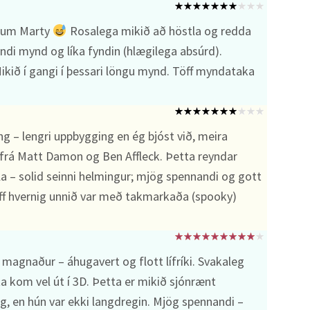
ingum Marty
Rosalega mikið að höstla og redda
nandi mynd og líka fyndin (hlægilega absúrd).
ikið í gangi í þessari löngu mynd. Töff myndataka
g – lengri uppbygging en ég bjóst við, meira
lu frá Matt Damon og Ben Affleck. Þetta reyndar
lla – solid seinni helmingur; mjög spennandi og gott
öff hvernig unnið var með takmarkaða (spooky)
magnaður – áhugavert og flott lífríki. Svakaleg
ta kom vel út í 3D. Þetta er mikið sjónrænt
ng, en hún var ekki langdregin. Mjög spennandi –