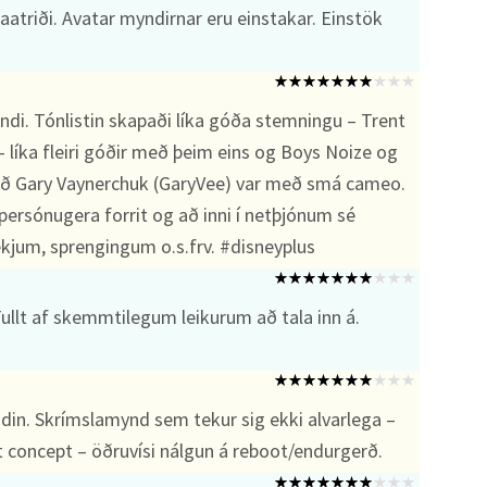
aatriði. Avatar myndirnar eru einstakar. Einstök
andi. Tónlistin skapaði líka góða stemningu – Trent
 líka fleiri góðir með þeim eins og Boys Noize og
ð Gary Vaynerchuk (GaryVee) var með smá cameo.
ersónugera forrit og að inni í netþjónum sé
kjum, sprengingum o.s.frv. #disneyplus
ullt af skemmtilegum leikurum að tala inn á.
din. Skrímslamynd sem tekur sig ekki alvarlega –
t concept – öðruvísi nálgun á reboot/endurgerð.