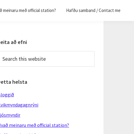
 meinaru með official station?
Hafðu samband / Contact me
Primary
eita að efni
Sidebar
earch
his
ebsite
Þetta helsta
loggið
vikmyndagagnrýni
jósmyndir
vað meinaru með official station?