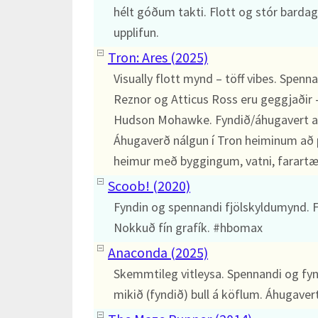
hélt góðum takti. Flott og stór bardag
upplifun.
Tron: Ares (2025)
Visually flott mynd – töff vibes. Spenn
Reznor og Atticus Ross eru geggjaðir –
Hudson Mohawke. Fyndið/áhugavert a
Áhugaverð nálgun í Tron heiminum að p
heimur með byggingum, vatni, farartæ
Scoob! (2020)
Fyndin og spennandi fjölskyldumynd. F
Nokkuð fín grafík. #hbomax
Anaconda (2025)
Skemmtileg vitleysa. Spennandi og fyn
mikið (fyndið) bull á köflum. Áhugaver