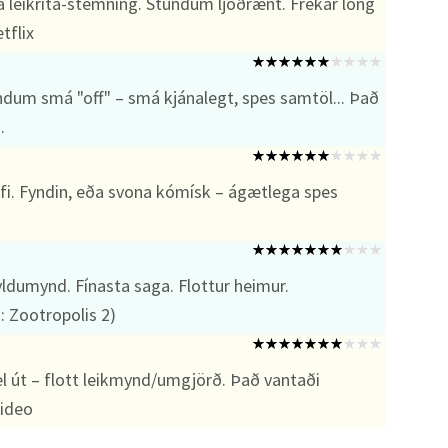
 leikrita-stemning. Stundum ljóðrænt. Frekar löng
tflix
undum smá "off" – smá kjánalegt, spes samtöl... Það
.
-fi. Fyndin, eða svona kómísk – ágætlega spes
ldumynd. Fínasta saga. Flottur heimur.
: Zootropolis 2)
el út – flott leikmynd/umgjörð. Það vantaði
video