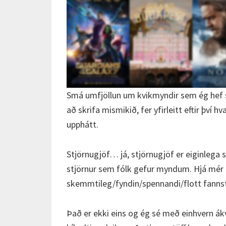
Smá umfjöllun um kvikmyndir sem ég hef 
að skrifa mismikið, fer yfirleitt eftir því 
upphátt.
Stjörnugjöf… já, stjörnugjöf er eiginlega s
stjörnur sem fólk gefur myndum. Hjá mér er
skemmtileg/fyndin/spennandi/flott fannst
Það er ekki eins og ég sé með einhvern ákv