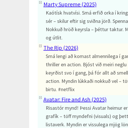
Marty Supreme (2025)
Kaótísk hvatvísi. Smá erfið orka í kr
sér – skilur eftir sig sviðna jörð. Spen
Nokkuð hröð keyrsla – þéttur taktur. M
og útlit.
The Rip (2026)
Smá lengi að komast almennilega í gan
thriller en action. Bjóst við meiri neg
keyrðist svo í gang, þá fór allt að sme
action. Myndin lúkkaði nokkuð vel – t
birtu. #netflix
Avatar: Fire and Ash (2025)
Risastór mynd! Þessi Avatar heimur er 
grafík – töff myndefni (visuals) og þet
listaverk. Myndin er vissulega mjög lö