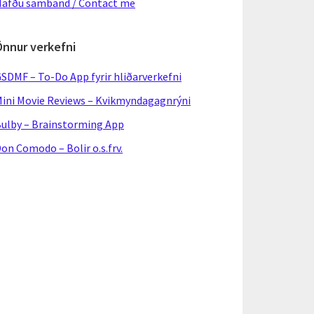
afðu samband / Contact me
Önnur verkefni
SDMF – To-Do App fyrir hliðarverkefni
ini Movie Reviews – Kvikmyndagagnrýni
ulby – Brainstorming App
on Comodo – Bolir o.s.frv.