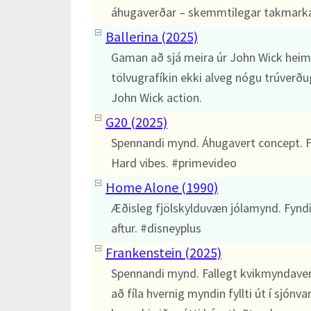
áhugaverðar – skemmtilegar takmarka
Ballerina (2025)
Gaman að sjá meira úr John Wick heim
tölvugrafíkin ekki alveg nógu trúverðu
John Wick action.
G20 (2025)
Spennandi mynd. Áhugavert concept. Fí
Hard vibes. #primevideo
Home Alone (1990)
Æðisleg fjölskylduvæn jólamynd. Fynd
aftur. #disneyplus
Frankenstein (2025)
Spennandi mynd. Fallegt kvikmyndaverk
að fíla hvernig myndin fyllti út í sjónva