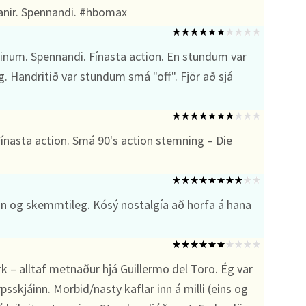
nir. Spennandi. #hbomax
inum. Spennandi. Fínasta action. En stundum var
g. Handritið var stundum smá "off". Fjör að sjá
nasta action. Smá 90's action stemning – Die
in og skemmtileg. Kósý nostalgía að horfa á hana
 – alltaf metnaður hjá Guillermo del Toro. Ég var
rpsskjáinn. Morbid/nasty kaflar inn á milli (eins og