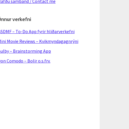
afðu samband / Contact me
Önnur verkefni
SDMF – To-Do App fyrir hliðarverkefni
ini Movie Reviews – Kvikmyndagagnrýni
ulby – Brainstorming App
on Comodo – Bolir o.s.frv.