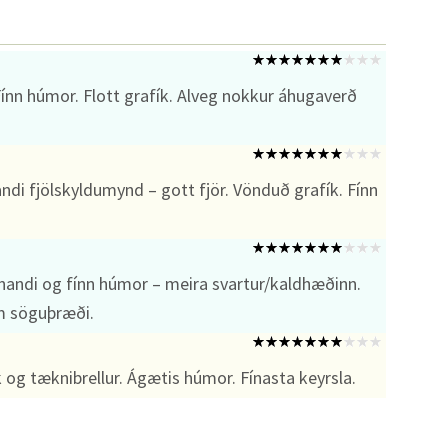
ínn húmor. Flott grafík. Alveg nokkur áhugaverð
di fjölskyldumynd – gott fjör. Vönduð grafík. Fínn
ennandi og fínn húmor – meira svartur/kaldhæðinn.
um söguþræði.
 og tæknibrellur. Ágætis húmor. Fínasta keyrsla.