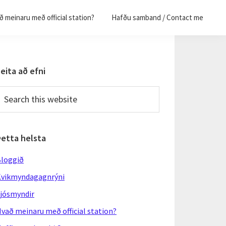
 meinaru með official station?
Hafðu samband / Contact me
Primary
eita að efni
Sidebar
earch
his
ebsite
Þetta helsta
loggið
vikmyndagagnrýni
jósmyndir
vað meinaru með official station?