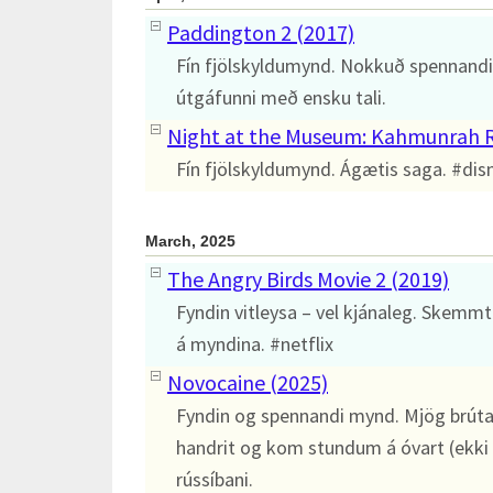
Paddington 2 (2017)
Fín fjölskyldumynd. Nokkuð spennandi 
útgáfunni með ensku tali.
Night at the Museum: Kahmunrah Ri
Fín fjölskyldumynd. Ágætis saga. #dis
March, 2025
The Angry Birds Movie 2 (2019)
Fyndin vitleysa – vel kjánaleg. Skemmti
á myndina. #netflix
Novocaine (2025)
Fyndin og spennandi mynd. Mjög brúta
handrit og kom stundum á óvart (ekki o
rússíbani.