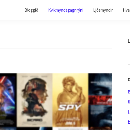
Bloggið
Kvikmyndagagnrýni
Ljósmyndir
Hvað
L
S
t
w
B
K
L
H