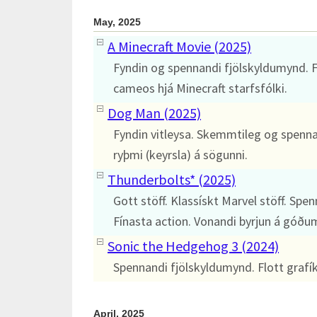
May, 2025
A Minecraft Movie (2025)
Fyndin og spennandi fjölskyldumynd. F
cameos hjá Minecraft starfsfólki.
Dog Man (2025)
Fyndin vitleysa. Skemmtileg og spennan
ryþmi (keyrsla) á sögunni.
Thunderbolts* (2025)
Gott stöff. Klassískt Marvel stöff. Sp
Fínasta action. Vonandi byrjun á góð
Sonic the Hedgehog 3 (2024)
Spennandi fjölskyldumynd. Flott grafík
April, 2025