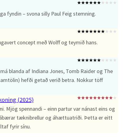
 fyndin – svona silly Paul Feig stemning.
hugavert concept með Wolff og teymið hans.
má blanda af Indiana Jones, Tomb Raider og The
samtölin) hefði getað verið betra. Nokkur töff
ckoning (2025)
ni. Mjög spennandi – einn partur var nánast eins og
ábærar tæknibrellur og áhættuatriði. Þetta er eitt
taf fyrir sínu.