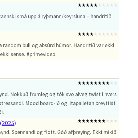
kannski smá upp á ryþmann/keyrsluna – handritið
a random bull og absúrd húmor. Handritið var ekki
 ekki sense. #primevideo
nd. Nokkuð frumleg og tók svo alveg twist í hvers
tressandi. Mood board-ið og litapalletan breyttist
i.
(2025)
nd. Spennandi og flott. Góð afþreying. Ekki mikið