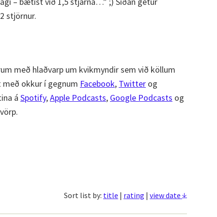
dagi – bætist við 1,5 stjarna…” ;) Síðan getur
2 stjörnur.
um með hlaðvarp um kvikmyndir sem við köllum
st með okkur í gegnum
Facebook
,
Twitter
og
tina á
Spotify
,
Apple Podcasts
,
Google Podcasts
og
ðvörp.
↓
Sort list by:
title
|
rating
|
view date