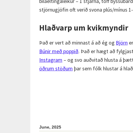
bílaeltingaleikur – 1 stjarna, töff byssubar
stjörnugjöfin oft verið svona plús/mínus 1-
Hlaðvarp um kvikmyndir
Það er vert að minnast á að ég og
Björn
er
Búnir með poppið
. Það er hægt að fylgja
Instagram
– og svo auðvitað hlusta á þæt
öðrum stöðum
þar sem fólk hlustar á hla
June, 2025