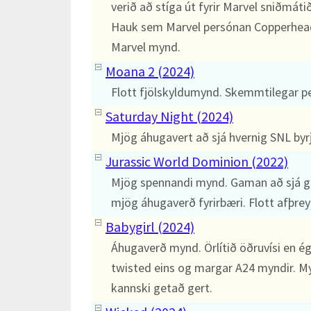
verið að stíga út fyrir Marvel sniðmát
Hauk sem Marvel persónan Copperhead 
Marvel mynd.
Moana 2 (2024)
Flott fjölskyldumynd. Skemmtilegar p
Saturday Night (2024)
Mjög áhugavert að sjá hvernig SNL byrj
Jurassic World Dominion (2022)
Mjög spennandi mynd. Gaman að sjá ga
mjög áhugaverð fyrirbæri. Flott afþrey
Babygirl (2024)
Áhugaverð mynd. Örlítið öðruvísi en ég 
twisted eins og margar A24 myndir. Myn
kannski getað gert.