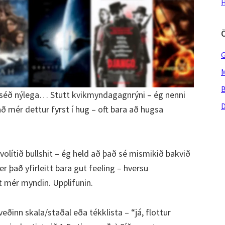
H
G
M
B
séð nýlega… Stutt kvikmyndagagnrýni – ég nenni
D
hvað mér dettur fyrst í hug – oft bara að hugsa
volítið bullshit – ég held að það sé mismikið bakvið
 það yfirleitt bara gut feeling – hversu
 mér myndin. Upplifunin.
eðinn skala/staðal eða tékklista – “já, flottur