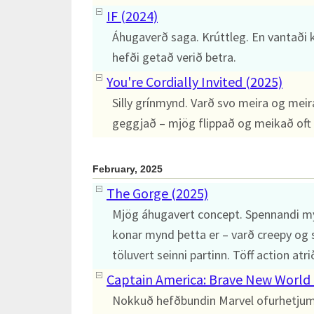
IF (2024)
Áhugaverð saga. Krúttleg. En vantaði 
hefði getað verið betra.
You're Cordially Invited (2025)
Silly grínmynd. Varð svo meira og meir
geggjað – mjög flippað og meikað oft
February, 2025
The Gorge (2025)
Mjög áhugavert concept. Spennandi my
konar mynd þetta er – varð creepy og s
töluvert seinni partinn. Töff action atrið
Captain America: Brave New World 
Nokkuð hefðbundin Marvel ofurhetjumy