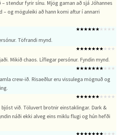
ið – stendur fyrir sínu. Mjög gaman að sjá Jóhannes
– og möguleiki að hann komi aftur í annarri
ersónur. Töfrandi mynd.
aði. Mikið chaos. Líflegar persónur. Fyndin mynd.
mla crew-ið. Risaeðlur eru vissulega mögnuð og
ing.
bjóst við. Töluvert brotnir einstaklingar. Dark &
din náði ekki alveg eins miklu flugi og hún hefði