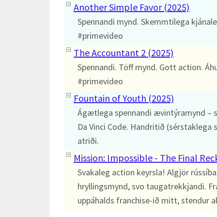
Another Simple Favor (2025)
Spennandi mynd. Skemmtilega kjánalega
#primevideo
The Accountant 2 (2025)
Spennandi. Töff mynd. Gott action. Á
#primevideo
Fountain of Youth (2025)
Ágætlega spennandi ævintýramynd – s
Da Vinci Code. Handritið (sérstaklega 
atriði.
Mission: Impossible - The Final Re
Svakaleg action keyrsla! Algjör rússíba
hryllingsmynd, svo taugatrekkjandi. Fr
uppáhalds franchise-ið mitt, stendur all