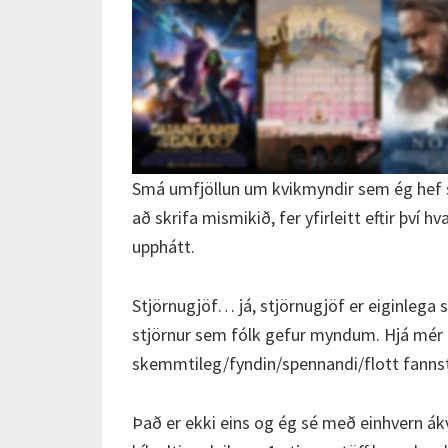
Smá umfjöllun um kvikmyndir sem ég hef 
að skrifa mismikið, fer yfirleitt eftir því 
upphátt.
Stjörnugjöf… já, stjörnugjöf er eiginlega s
stjörnur sem fólk gefur myndum. Hjá mér er
skemmtileg/fyndin/spennandi/flott fannst
Það er ekki eins og ég sé með einhvern ákv