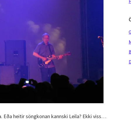
H
G
M
B
D
la. Eða heitir söngkonan kannski Leila? Ekki viss…