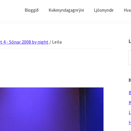
Bloggið
Kvikmyndagagnrýni
Ljósmyndir
Hvað
L
t 4 - Sónar 2008 by night
/
Leila
S
t
w
B
K
L
H