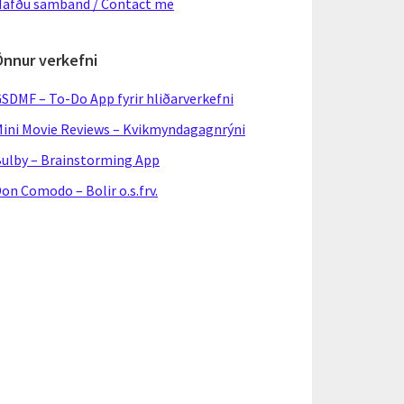
afðu samband / Contact me
Önnur verkefni
SDMF – To-Do App fyrir hliðarverkefni
ini Movie Reviews – Kvikmyndagagnrýni
ulby – Brainstorming App
on Comodo – Bolir o.s.frv.