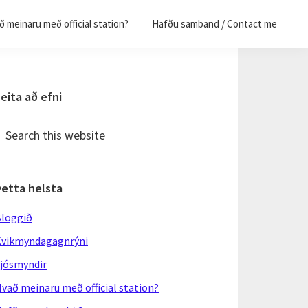
 meinaru með official station?
Hafðu samband / Contact me
Primary
eita að efni
Sidebar
earch
his
ebsite
Þetta helsta
loggið
vikmyndagagnrýni
jósmyndir
vað meinaru með official station?