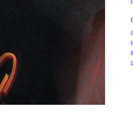
H
G
M
B
D