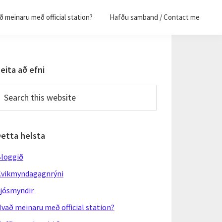
 meinaru með official station?
Hafðu samband / Contact me
Primary
eita að efni
Sidebar
earch
his
ebsite
Þetta helsta
loggið
vikmyndagagnrýni
jósmyndir
vað meinaru með official station?