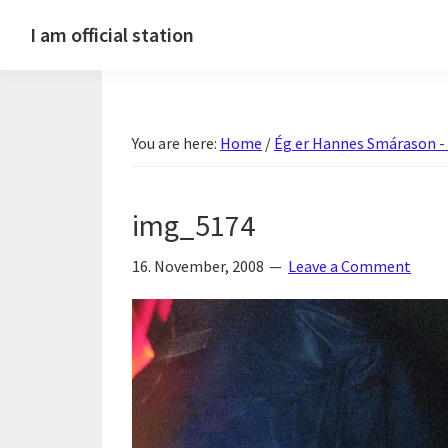
Skip
Skip
Skip
Skip
I am official station
to
to
to
to
Ljósmyndir,
primary
main
primary
footer
kvikmyndagagnrýni,
navigation
content
sidebar
ferðasögur,
You are here:
Home
/
Ég er Hannes Smárason -
fréttir
af
Hannesi
img_5174
og
annað
16. November, 2008
Leave a Comment
skemmtilegt
:)