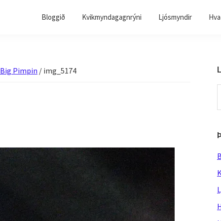
Bloggið
Kvikmyndagagnrýni
Ljósmyndir
Hvað
L
 Big Pimpin
/
img_5174
S
t
w
B
K
L
H