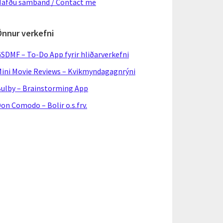
afðu samband / Contact me
Önnur verkefni
SDMF – To-Do App fyrir hliðarverkefni
ini Movie Reviews – Kvikmyndagagnrýni
ulby – Brainstorming App
on Comodo – Bolir o.s.frv.