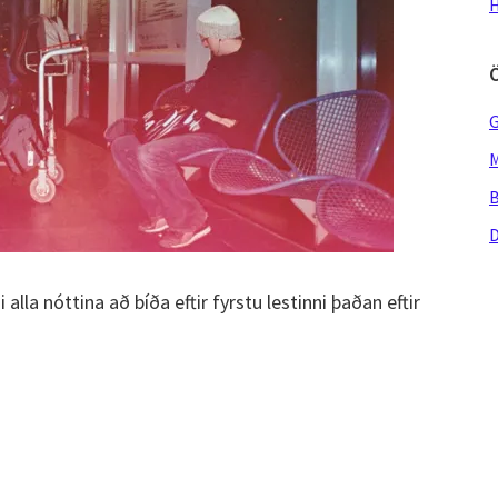
H
G
M
B
D
alla nóttina að bíða eftir fyrstu lestinni þaðan eftir