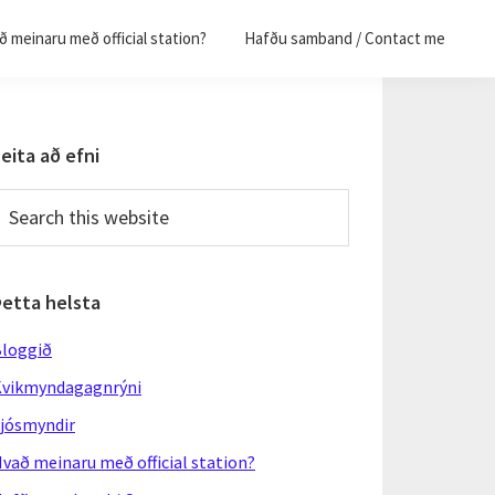
 meinaru með official station?
Hafðu samband / Contact me
Primary
eita að efni
Sidebar
earch
his
ebsite
Þetta helsta
loggið
vikmyndagagnrýni
jósmyndir
vað meinaru með official station?