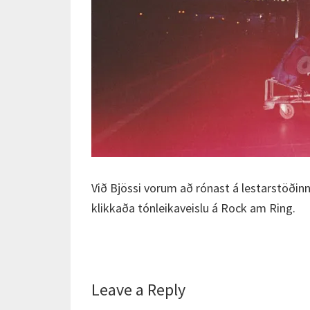
Við Bjössi vorum að rónast á lestarstöðinni 
klikkaða tónleikaveislu á Rock am Ring.
Reader
Leave a Reply