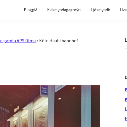
Bloggið
Kvikmyndagagnrýni
Ljósmyndir
Hvað
L
upp gamla APS filmu
/
Köln Haubtbahnhof
S
t
w
B
K
L
H