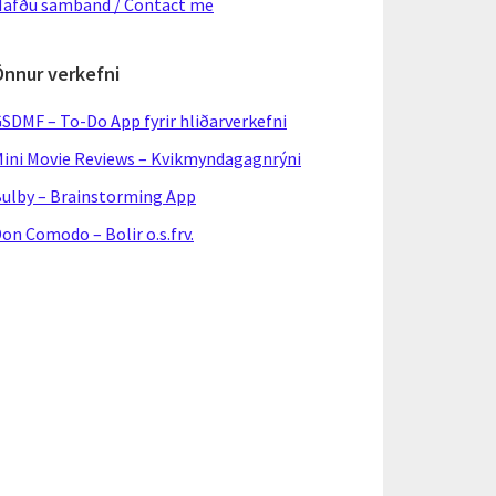
afðu samband / Contact me
Önnur verkefni
SDMF – To-Do App fyrir hliðarverkefni
ini Movie Reviews – Kvikmyndagagnrýni
ulby – Brainstorming App
on Comodo – Bolir o.s.frv.