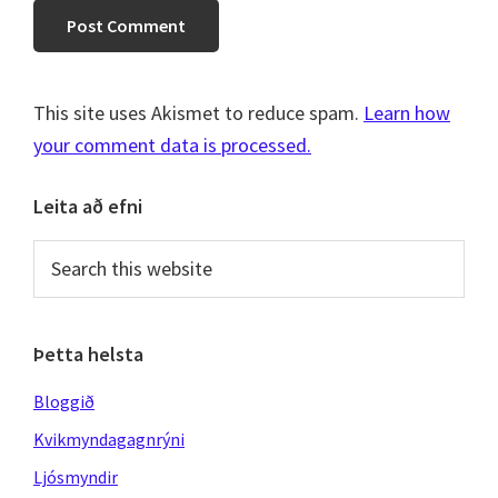
This site uses Akismet to reduce spam.
Learn how
your comment data is processed.
Primary
Leita að efni
Sidebar
Search
this
website
Þetta helsta
Bloggið
Kvikmyndagagnrýni
Ljósmyndir