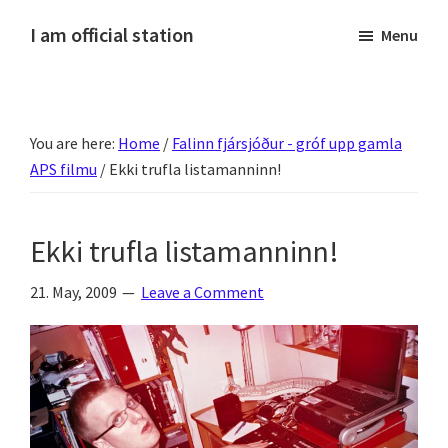
Skip
Skip
Skip
Skip
I am official station
Menu
to
to
to
to
Ljósmyndir,
primary
main
primary
footer
kvikmyndagagnrýni,
navigation
content
sidebar
ferðasögur,
You are here:
Home
/
Falinn fjársjóður - gróf upp gamla
fréttir
APS filmu
/
Ekki trufla listamanninn!
af
Hannesi
og
Ekki trufla listamanninn!
annað
skemmtilegt
21. May, 2009
Leave a Comment
:)