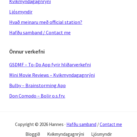
Kvikmyndagagnrýni
Ljósmyndir
Hvað meinaru með official station?
Hafðu samband / Contact me
Önnur verkefni
GSDMF – To-Do App fyrir hliðarverkefni
Mini Movie Reviews – Kvikmyndagagnrýni
Bulby – Brainstorming App
Don Comodo – Bolir o.s.frv.
Copyright © 2026 Hannes ·
Hafðu samband
/
Contact me
Bloggið
Kvikmyndagagnrýni
Ljósmyndir