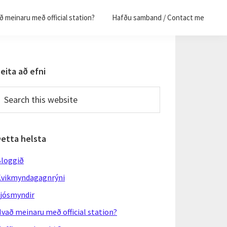
 meinaru með official station?
Hafðu samband / Contact me
Primary
eita að efni
Sidebar
earch
his
ebsite
Þetta helsta
loggið
vikmyndagagnrýni
jósmyndir
vað meinaru með official station?