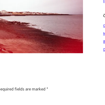
H
G
M
B
D
equired fields are marked
*