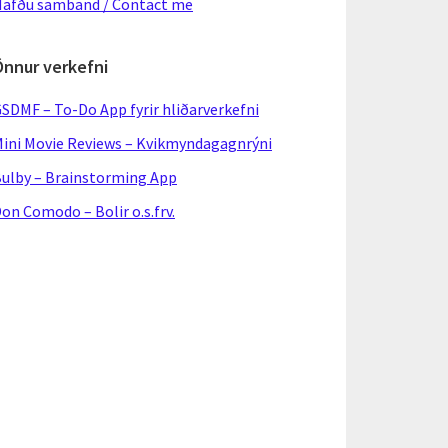
afðu samband / Contact me
Önnur verkefni
SDMF – To-Do App fyrir hliðarverkefni
ini Movie Reviews – Kvikmyndagagnrýni
ulby – Brainstorming App
on Comodo – Bolir o.s.frv.