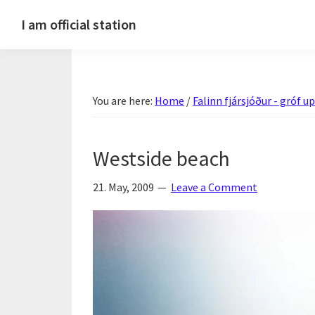
Skip
Skip
Skip
Skip
I am official station
to
to
to
to
Ljósmyndir,
primary
main
primary
footer
kvikmyndagagnrýni,
navigation
content
sidebar
ferðasögur,
You are here:
Home
/
Falinn fjársjóður - gróf 
fréttir
af
Hannesi
Westside beach
og
annað
21. May, 2009
Leave a Comment
skemmtilegt
:)