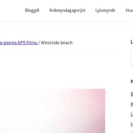
Bloggið
Kvikmyndagagnrýni
Ljósmyndir
Hvað
L
upp gamla APS filmu
/
Westside beach
S
t
w
B
K
L
H