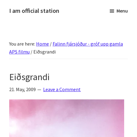
Skip
Skip
Skip
Skip
I am official station
Menu
to
to
to
to
Ljósmyndir,
primary
main
primary
footer
kvikmyndagagnrýni,
navigation
content
sidebar
ferðasögur,
You are here:
Home
/
Falinn fjársjóður - gróf upp gamla
fréttir
APS filmu
/
Eiðsgrandi
af
Hannesi
og
Eiðsgrandi
annað
skemmtilegt
21. May, 2009
Leave a Comment
:)