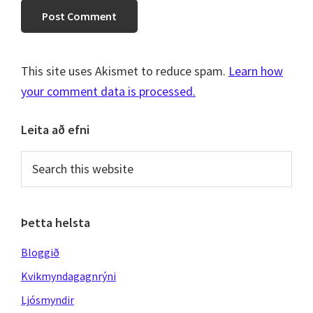
This site uses Akismet to reduce spam.
Learn how
your comment data is processed.
Primary
Leita að efni
Sidebar
Search
this
website
Þetta helsta
Bloggið
Kvikmyndagagnrýni
Ljósmyndir