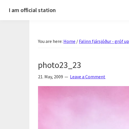
Skip
Skip
Skip
Skip
I am official station
to
to
to
to
Ljósmyndir,
primary
main
primary
footer
kvikmyndagagnrýni,
navigation
content
sidebar
ferðasögur,
You are here:
Home
/
Falinn fjársjóður - gróf 
fréttir
af
Hannesi
photo23_23
og
annað
21. May, 2009
Leave a Comment
skemmtilegt
:)