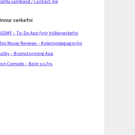
afðu samband / Contact me
Önnur verkefni
SDMF – To-Do App fyrir hliðarverkefni
ini Movie Reviews – Kvikmyndagagnrýni
ulby – Brainstorming App
on Comodo – Bolir o.s.frv.