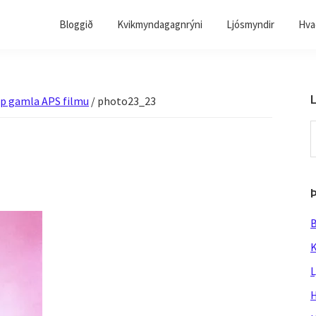
Bloggið
Kvikmyndagagnrýni
Ljósmyndir
Hvað
L
upp gamla APS filmu
/
photo23_23
S
t
w
B
K
L
H