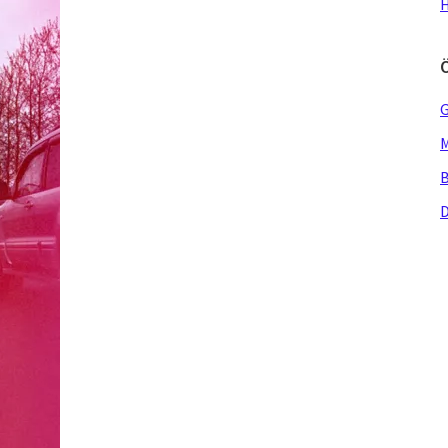
H
G
M
B
D