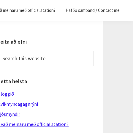
 meinaru með official station?
Hafðu samband / Contact me
Primary
eita að efni
Sidebar
earch
his
ebsite
Þetta helsta
loggið
vikmyndagagnrýni
jósmyndir
vað meinaru með official station?