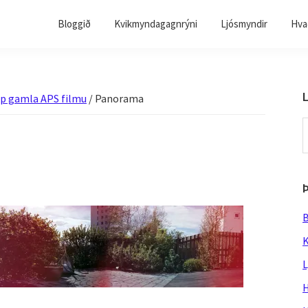
Bloggið
Kvikmyndagagnrýni
Ljósmyndir
Hvað
L
upp gamla APS filmu
/
Panorama
S
t
w
B
K
L
H