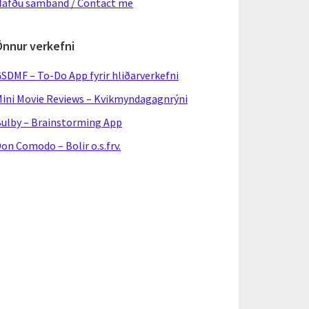
afðu samband / Contact me
Önnur verkefni
SDMF – To-Do App fyrir hliðarverkefni
ini Movie Reviews – Kvikmyndagagnrýni
ulby – Brainstorming App
on Comodo – Bolir o.s.frv.