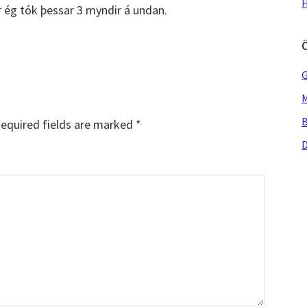
H
 ég tók þessar 3 myndir á undan.
G
M
B
equired fields are marked
*
D