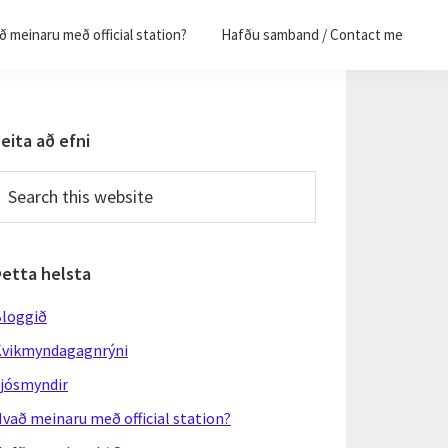
 meinaru með official station?
Hafðu samband / Contact me
Primary
eita að efni
Sidebar
earch
his
ebsite
Þetta helsta
loggið
vikmyndagagnrýni
jósmyndir
vað meinaru með official station?