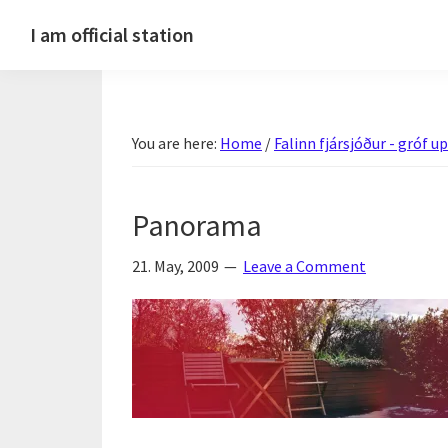
Skip
Skip
Skip
Skip
I am official station
to
to
to
to
Ljósmyndir,
primary
main
primary
footer
kvikmyndagagnrýni,
navigation
content
sidebar
ferðasögur,
You are here:
Home
/
Falinn fjársjóður - gróf 
fréttir
af
Hannesi
Panorama
og
annað
21. May, 2009
Leave a Comment
skemmtilegt
:)