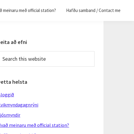
 meinaru með official station?
Hafðu samband / Contact me
Primary
eita að efni
Sidebar
earch
his
ebsite
Þetta helsta
loggið
vikmyndagagnrýni
jósmyndir
vað meinaru með official station?