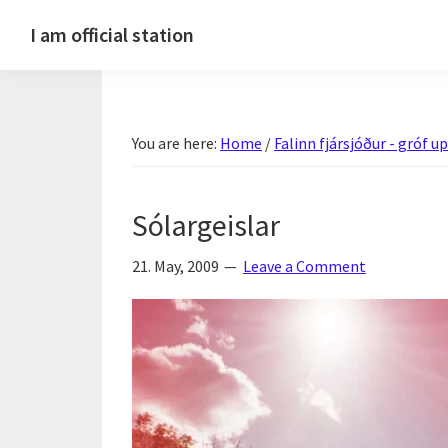
Skip
Skip
Skip
Skip
I am official station
to
to
to
to
Ljósmyndir,
primary
main
primary
footer
kvikmyndagagnrýni,
navigation
content
sidebar
ferðasögur,
You are here:
Home
/
Falinn fjársjóður - gróf 
fréttir
af
Hannesi
Sólargeislar
og
annað
21. May, 2009
Leave a Comment
skemmtilegt
:)