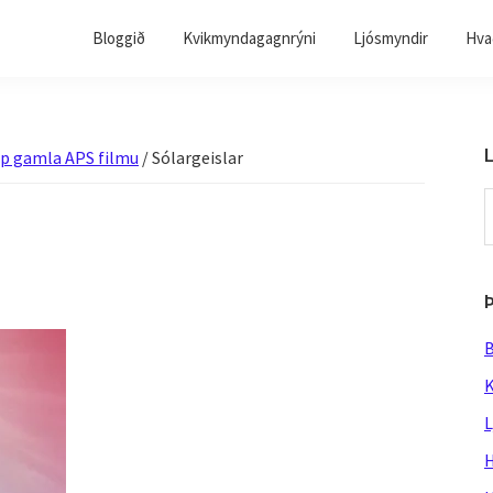
Bloggið
Kvikmyndagagnrýni
Ljósmyndir
Hvað
L
upp gamla APS filmu
/
Sólargeislar
S
t
w
B
K
L
H