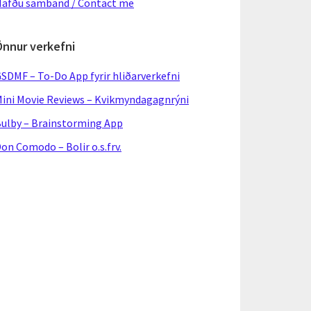
afðu samband / Contact me
Önnur verkefni
SDMF – To-Do App fyrir hliðarverkefni
ini Movie Reviews – Kvikmyndagagnrýni
ulby – Brainstorming App
on Comodo – Bolir o.s.frv.