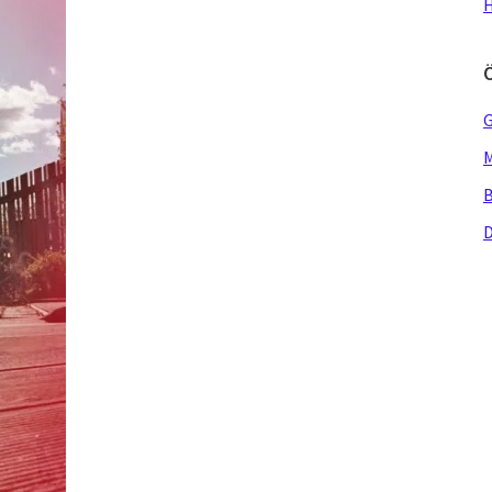
H
G
M
B
D