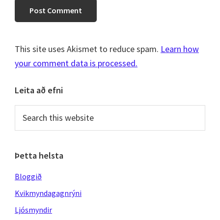
This site uses Akismet to reduce spam.
Learn how
your comment data is processed.
Primary
Leita að efni
Sidebar
Search
this
website
Þetta helsta
Bloggið
Kvikmyndagagnrýni
Ljósmyndir