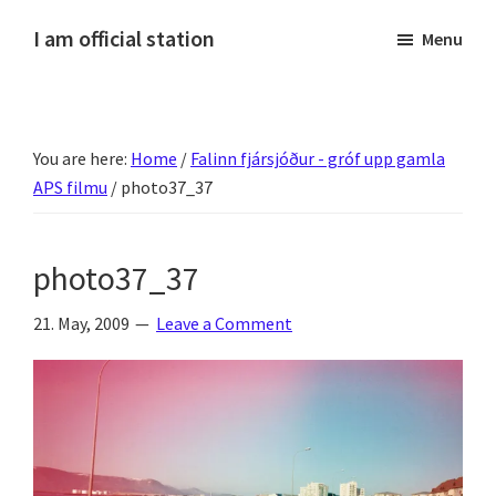
Skip
Skip
Skip
Skip
I am official station
Menu
to
to
to
to
Ljósmyndir,
primary
main
primary
footer
kvikmyndagagnrýni,
navigation
content
sidebar
ferðasögur,
You are here:
Home
/
Falinn fjársjóður - gróf upp gamla
fréttir
APS filmu
/
photo37_37
af
Hannesi
og
photo37_37
annað
skemmtilegt
21. May, 2009
Leave a Comment
:)