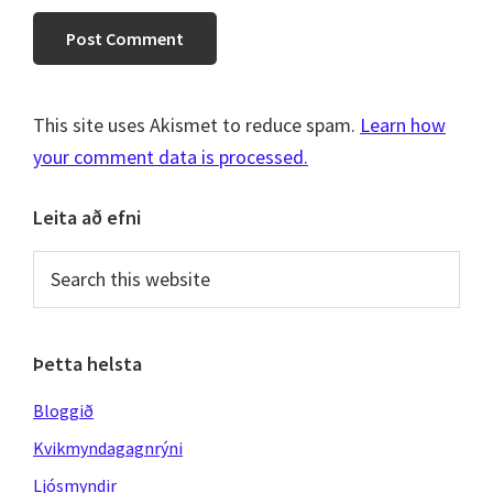
This site uses Akismet to reduce spam.
Learn how
your comment data is processed.
Primary
Leita að efni
Sidebar
Search
this
website
Þetta helsta
Bloggið
Kvikmyndagagnrýni
Ljósmyndir