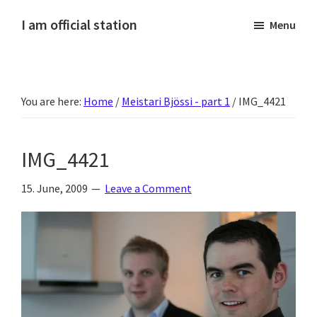
Skip
Skip
Skip
Skip
I am official station
Menu
to
to
to
to
Ljósmyndir,
primary
main
primary
footer
kvikmyndagagnrýni,
navigation
content
sidebar
ferðasögur,
You are here:
Home
/
Meistari Bjössi - part 1
/
IMG_4421
fréttir
af
Hannesi
IMG_4421
og
annað
15. June, 2009
Leave a Comment
skemmtilegt
:)