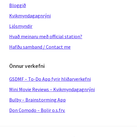
Bloggið
Kvikmyndagagnrýni
Ljósmyndir
Hvað meinaru með official station?
Hafðu samband / Contact me
Önnur verkefni
GSDMF – To-Do App fyrir hliðarverkefni
Mini Movie Reviews – Kvikmyndagagnrýni
Bulby – Brainstorming App
Don Comodo – Bolir o.s.frv.