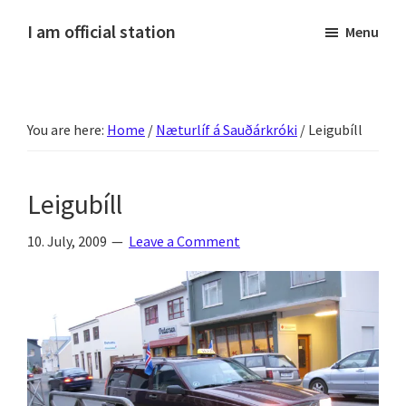
Skip
Skip
Skip
Skip
I am official station
Menu
to
to
to
to
Ljósmyndir,
primary
main
primary
footer
kvikmyndagagnrýni,
navigation
content
sidebar
ferðasögur,
You are here:
Home
/
Næturlíf á Sauðárkróki
/
Leigubíll
fréttir
af
Hannesi
Leigubíll
og
annað
10. July, 2009
Leave a Comment
skemmtilegt
:)