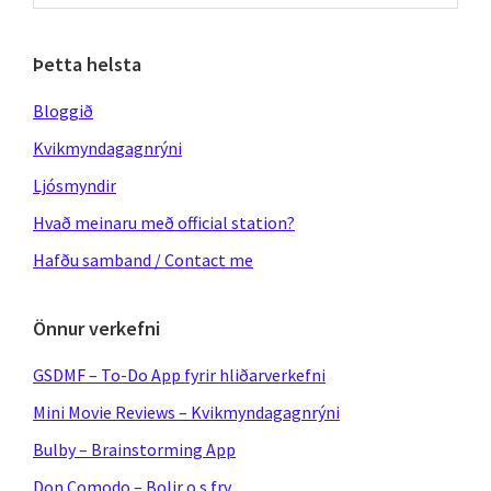
website
Þetta helsta
Bloggið
Kvikmyndagagnrýni
Ljósmyndir
Hvað meinaru með official station?
Hafðu samband / Contact me
Önnur verkefni
GSDMF – To-Do App fyrir hliðarverkefni
Mini Movie Reviews – Kvikmyndagagnrýni
Bulby – Brainstorming App
Don Comodo – Bolir o.s.frv.