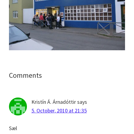
Reader
Comments
Interactions
Kristín Á. Árnadóttir
says
5. October, 2010 at 21:35
Sæl