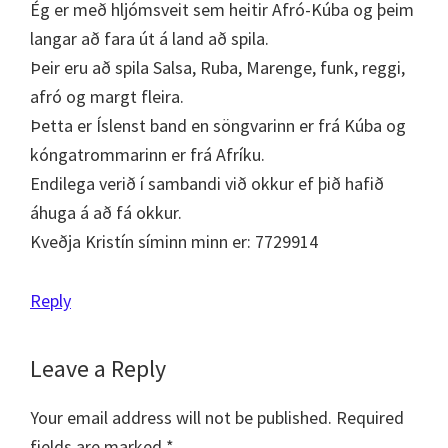
Ég er með hljómsveit sem heitir Afró-Kúba og þeim
langar að fara út á land að spila.
Þeir eru að spila Salsa, Ruba, Marenge, funk, reggi,
afró og margt fleira.
Þetta er Íslenst band en söngvarinn er frá Kúba og
kóngatrommarinn er frá Afríku.
Endilega verið í sambandi við okkur ef þið hafið
áhuga á að fá okkur.
Kveðja Kristín síminn minn er: 7729914
Reply
Leave a Reply
Your email address will not be published.
Required
fields are marked
*