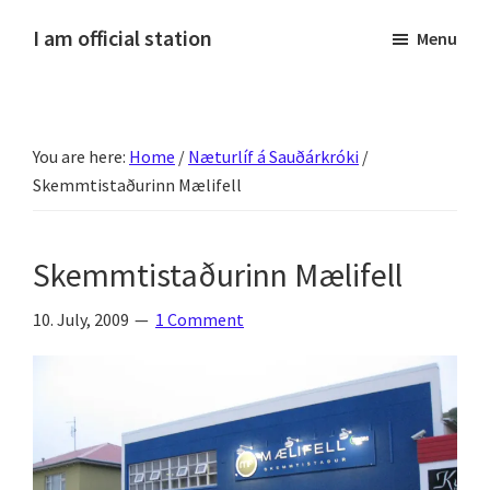
Skip
Skip
Skip
Skip
I am official station
Menu
to
to
to
to
Ljósmyndir,
primary
main
primary
footer
kvikmyndagagnrýni,
navigation
content
sidebar
ferðasögur,
You are here:
Home
/
Næturlíf á Sauðárkróki
/
fréttir
Skemmtistaðurinn Mælifell
af
Hannesi
og
Skemmtistaðurinn Mælifell
annað
skemmtilegt
10. July, 2009
1 Comment
:)