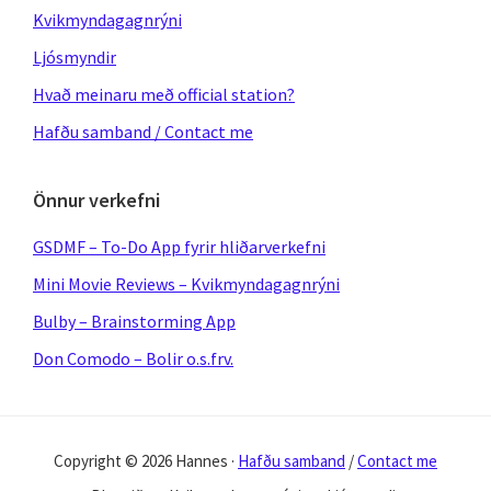
Kvikmyndagagnrýni
Ljósmyndir
Hvað meinaru með official station?
Hafðu samband / Contact me
Önnur verkefni
GSDMF – To-Do App fyrir hliðarverkefni
Mini Movie Reviews – Kvikmyndagagnrýni
Bulby – Brainstorming App
Don Comodo – Bolir o.s.frv.
Copyright © 2026 Hannes ·
Hafðu samband
/
Contact me