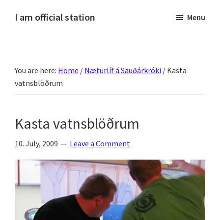
Skip
Skip
Skip
Skip
I am official station
Menu
to
to
to
to
Ljósmyndir,
primary
main
primary
footer
kvikmyndagagnrýni,
navigation
content
sidebar
ferðasögur,
You are here:
Home
/
Næturlíf á Sauðárkróki
/
Kasta
fréttir
vatnsblöðrum
af
Hannesi
og
Kasta vatnsblöðrum
annað
skemmtilegt
10. July, 2009
Leave a Comment
:)