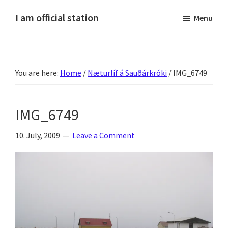
Skip
Skip
Skip
Skip
I am official station
Menu
to
to
to
to
Ljósmyndir,
primary
main
primary
footer
kvikmyndagagnrýni,
navigation
content
sidebar
ferðasögur,
You are here:
Home
/
Næturlíf á Sauðárkróki
/
IMG_6749
fréttir
af
Hannesi
IMG_6749
og
annað
10. July, 2009
Leave a Comment
skemmtilegt
:)