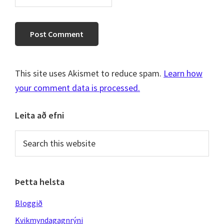
This site uses Akismet to reduce spam.
Learn how
your comment data is processed.
Primary
Leita að efni
Sidebar
Search
this
website
Þetta helsta
Bloggið
Kvikmyndagagnrýni