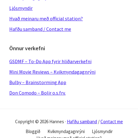
Ljósmyndir
Hvað meinaru með official station?
Hafðu samband / Contact me
Önnur verkefni
GSDMF – To-Do App fyrir hliðarverkefni
Mini Movie Reviews – Kvikmyndagagnrýni
Bulby – Brainstorming App
Don Comodo – Bolir o.s.frv.
Copyright © 2026 Hannes ·
Hafðu samband
/
Contact me
Bloggið
Kvikmyndagagnrýni
Ljósmyndir