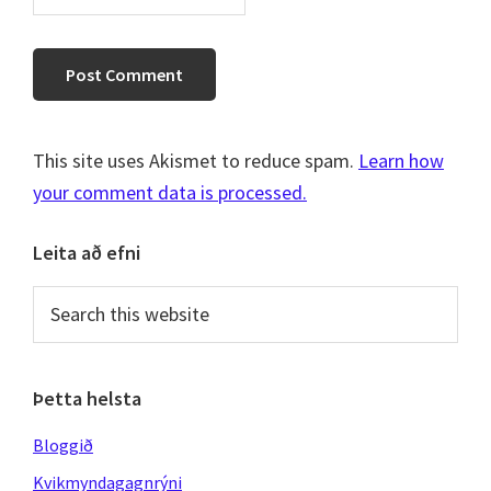
This site uses Akismet to reduce spam.
Learn how
your comment data is processed.
Primary
Leita að efni
Sidebar
Search
this
website
Þetta helsta
Bloggið
Kvikmyndagagnrýni