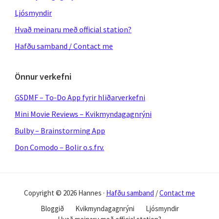
Ljósmyndir
Hvað meinaru með official station?
Hafðu samband / Contact me
Önnur verkefni
GSDMF – To-Do App fyrir hliðarverkefni
Mini Movie Reviews – Kvikmyndagagnrýni
Bulby – Brainstorming App
Don Comodo – Bolir o.s.frv.
Copyright © 2026 Hannes ·
Hafðu samband
/
Contact me
Bloggið
Kvikmyndagagnrýni
Ljósmyndir