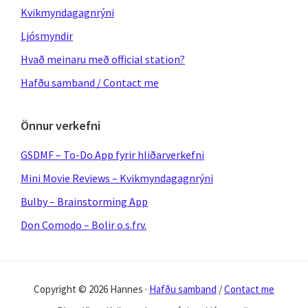
Kvikmyndagagnrýni
Ljósmyndir
Hvað meinaru með official station?
Hafðu samband / Contact me
Önnur verkefni
GSDMF – To-Do App fyrir hliðarverkefni
Mini Movie Reviews – Kvikmyndagagnrýni
Bulby – Brainstorming App
Don Comodo – Bolir o.s.frv.
Copyright © 2026 Hannes ·
Hafðu samband
/
Contact me