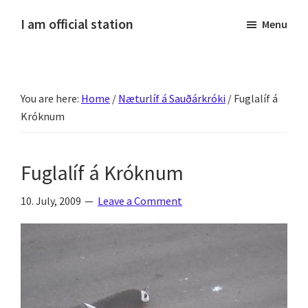
Skip
Skip
Skip
Skip
I am official station
Menu
to
to
to
to
Ljósmyndir,
primary
main
primary
footer
kvikmyndagagnrýni,
navigation
content
sidebar
ferðasögur,
You are here:
Home
/
Næturlíf á Sauðárkróki
/
Fuglalíf á
fréttir
Króknum
af
Hannesi
og
Fuglalíf á Króknum
annað
skemmtilegt
10. July, 2009
Leave a Comment
:)