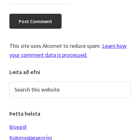
This site uses Akismet to reduce spam.
Learn how
your comment data is processed.
Primary
Leita að efni
Sidebar
Search
this
website
Þetta helsta
Bloggið
Kvikmyndagagnrýni