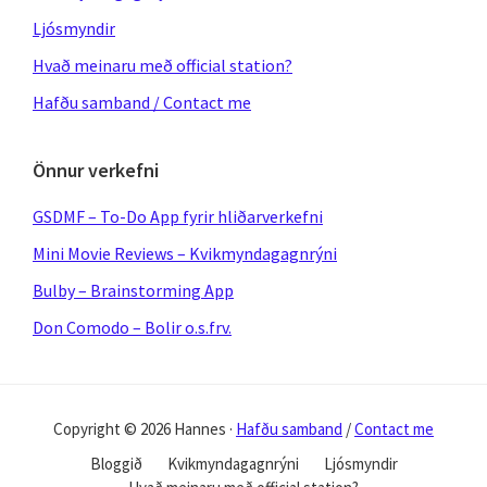
Ljósmyndir
Hvað meinaru með official station?
Hafðu samband / Contact me
Önnur verkefni
GSDMF – To-Do App fyrir hliðarverkefni
Mini Movie Reviews – Kvikmyndagagnrýni
Bulby – Brainstorming App
Don Comodo – Bolir o.s.frv.
Copyright © 2026 Hannes ·
Hafðu samband
/
Contact me
Bloggið
Kvikmyndagagnrýni
Ljósmyndir