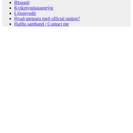
Bloggið
Kvikmyndagagnrýni
Ljósmyndir
Hvað meinaru með official station?
Hafðu samband / Contact me