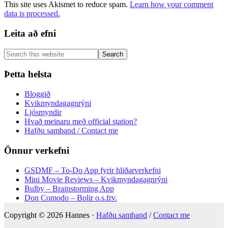
This site uses Akismet to reduce spam.
Learn how your comment
data is processed.
Primary
Leita að efni
Sidebar
Search
this
website
Þetta helsta
Bloggið
Kvikmyndagagnrýni
Ljósmyndir
Hvað meinaru með official station?
Hafðu samband / Contact me
Önnur verkefni
GSDMF – To-Do App fyrir hliðarverkefni
Mini Movie Reviews – Kvikmyndagagnrýni
Bulby – Brainstorming App
Don Comodo – Bolir o.s.frv.
Copyright © 2026 Hannes ·
Hafðu samband
/
Contact me