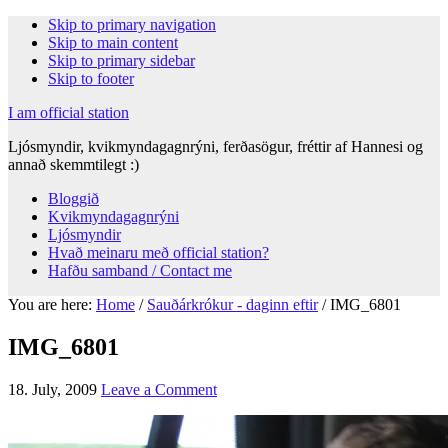
Skip to primary navigation
Skip to main content
Skip to primary sidebar
Skip to footer
I am official station
Ljósmyndir, kvikmyndagagnrýni, ferðasögur, fréttir af Hannesi og
annað skemmtilegt :)
Bloggið
Kvikmyndagagnrýni
Ljósmyndir
Hvað meinaru með official station?
Hafðu samband / Contact me
You are here:
Home
/
Sauðárkrókur - daginn eftir
/
IMG_6801
IMG_6801
18. July, 2009
Leave a Comment