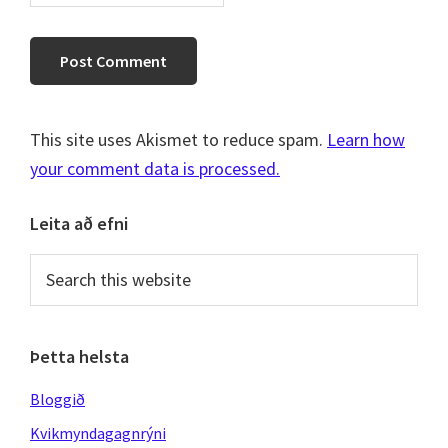
This site uses Akismet to reduce spam.
Learn how
your comment data is processed.
Primary
Leita að efni
Sidebar
Search
this
website
Þetta helsta
Bloggið
Kvikmyndagagnrýni