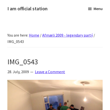
Skip
Skip
Skip
Skip
I am official station
Menu
to
to
to
to
Ljósmyndir,
primary
main
primary
footer
kvikmyndagagnrýni,
navigation
content
sidebar
ferðasögur,
You are here:
Home
/
Afmæli 2009 - legendary partý
/
fréttir
IMG_0543
af
Hannesi
og
IMG_0543
annað
skemmtilegt
28. July, 2009
Leave a Comment
:)