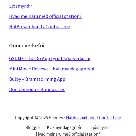
Ljósmyndir
Hvað meinaru með official station?
Hafðu samband / Contact me
Önnur verkefni
GSDMF – To-Do App fyrir hliðarverkefni
Mini Movie Reviews – Kvikmyndagagnrýni
Bulby – Brainstorming App
Don Comodo – Bolir o.s.frv.
Copyright © 2026 Hannes ·
Hafðu samband
/
Contact me
Bloggið
Kvikmyndagagnrýni
Ljósmyndir
Hvað meinaru með official station?