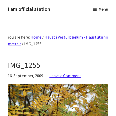
Skip
Skip
Skip
Skip
I am official station
Menu
to
to
to
to
Ljósmyndir,
primary
main
primary
footer
kvikmyndagagnrýni,
navigation
content
sidebar
ferðasögur,
You are here:
Home
/
Haust í Vesturbænum - Haustlitirnir
fréttir
mættir
/
IMG_1255
af
Hannesi
og
IMG_1255
annað
skemmtilegt
16. September, 2009
Leave a Comment
:)