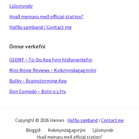
Ljósmyndir
Hvað meinaru með official station?
Hafðu samband / Contact me
Önnur verkefni
GSDMF – To-Do App fyrir hliðarverkefni
Mini Movie Reviews – Kvikmyndagagnrýni
Bulby – Brainstorming App
Don Comodo – Bolir o.s.frv.
Copyright © 2026 Hannes ·
Hafðu samband
/
Contact me
Bloggið
Kvikmyndagagnrýni
Ljósmyndir
Hvað meinaru með official station?