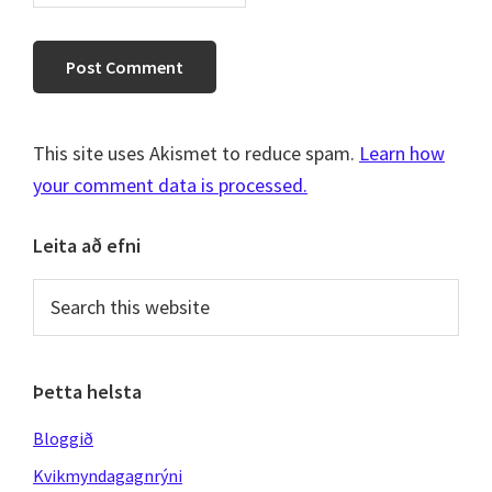
This site uses Akismet to reduce spam.
Learn how
your comment data is processed.
Primary
Leita að efni
Sidebar
Search
this
website
Þetta helsta
Bloggið
Kvikmyndagagnrýni