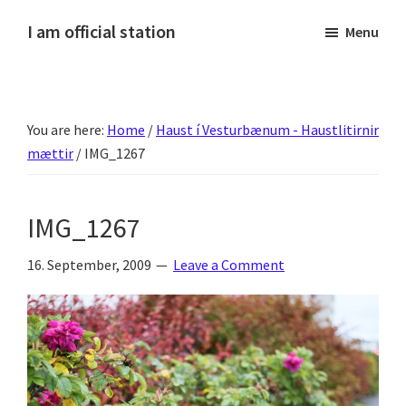
Skip
Skip
Skip
Skip
I am official station
Menu
to
to
to
to
Ljósmyndir,
primary
main
primary
footer
kvikmyndagagnrýni,
navigation
content
sidebar
ferðasögur,
You are here:
Home
/
Haust í Vesturbænum - Haustlitirnir
fréttir
mættir
/
IMG_1267
af
Hannesi
og
IMG_1267
annað
skemmtilegt
16. September, 2009
Leave a Comment
:)