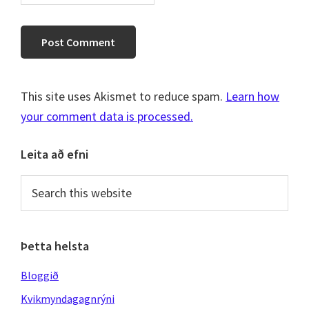
This site uses Akismet to reduce spam.
Learn how
your comment data is processed.
Primary
Leita að efni
Sidebar
Search
this
website
Þetta helsta
Bloggið
Kvikmyndagagnrýni