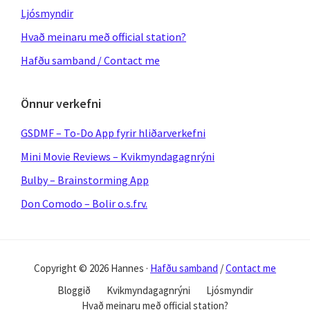
Ljósmyndir
Hvað meinaru með official station?
Hafðu samband / Contact me
Önnur verkefni
GSDMF – To-Do App fyrir hliðarverkefni
Mini Movie Reviews – Kvikmyndagagnrýni
Bulby – Brainstorming App
Don Comodo – Bolir o.s.frv.
Copyright © 2026 Hannes ·
Hafðu samband
/
Contact me
Bloggið
Kvikmyndagagnrýni
Ljósmyndir
Hvað meinaru með official station?