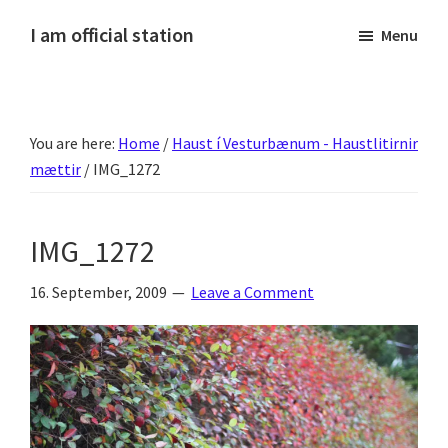
Skip
Skip
Skip
Skip
I am official station
Menu
to
to
to
to
Ljósmyndir,
primary
main
primary
footer
kvikmyndagagnrýni,
navigation
content
sidebar
ferðasögur,
You are here:
Home
/
Haust í Vesturbænum - Haustlitirnir
fréttir
mættir
/
IMG_1272
af
Hannesi
og
IMG_1272
annað
skemmtilegt
16. September, 2009
Leave a Comment
:)