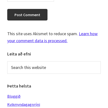
This site uses Akismet to reduce spam.
Learn how
your comment data is processed.
Primary
Leita að efni
Sidebar
Search
this
website
Þetta helsta
Bloggið
Kvikmyndagagnrýni