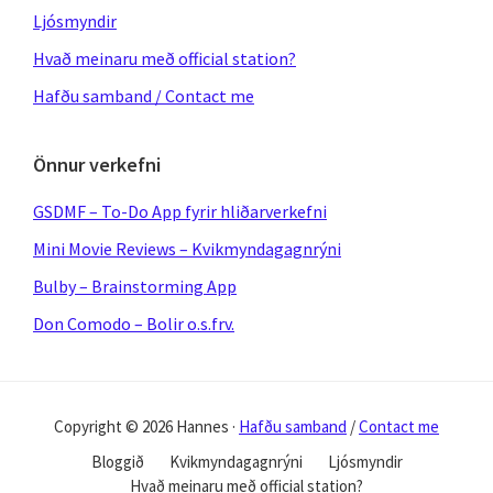
Ljósmyndir
Hvað meinaru með official station?
Hafðu samband / Contact me
Önnur verkefni
GSDMF – To-Do App fyrir hliðarverkefni
Mini Movie Reviews – Kvikmyndagagnrýni
Bulby – Brainstorming App
Don Comodo – Bolir o.s.frv.
Copyright © 2026 Hannes ·
Hafðu samband
/
Contact me
Bloggið
Kvikmyndagagnrýni
Ljósmyndir
Hvað meinaru með official station?