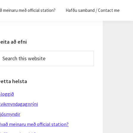
 meinaru með official station?
Hafðu samband / Contact me
Primary
eita að efni
Sidebar
earch
his
ebsite
Þetta helsta
loggið
vikmyndagagnrýni
jósmyndir
vað meinaru með official station?