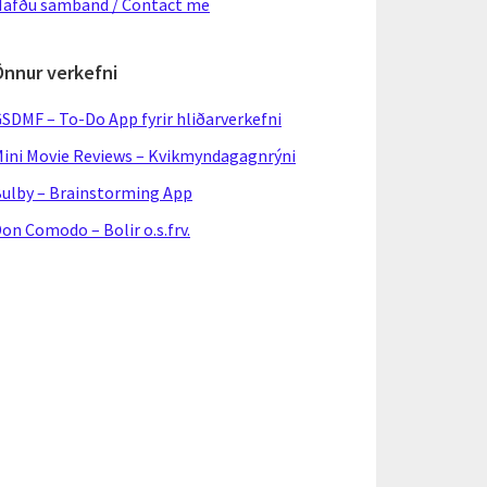
afðu samband / Contact me
Önnur verkefni
SDMF – To-Do App fyrir hliðarverkefni
ini Movie Reviews – Kvikmyndagagnrýni
ulby – Brainstorming App
on Comodo – Bolir o.s.frv.