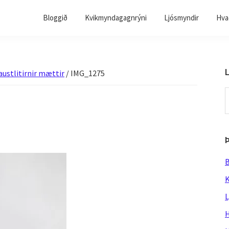
Bloggið
Kvikmyndagagnrýni
Ljósmyndir
Hvað
L
ustlitirnir mættir
/
IMG_1275
S
t
w
B
K
L
H