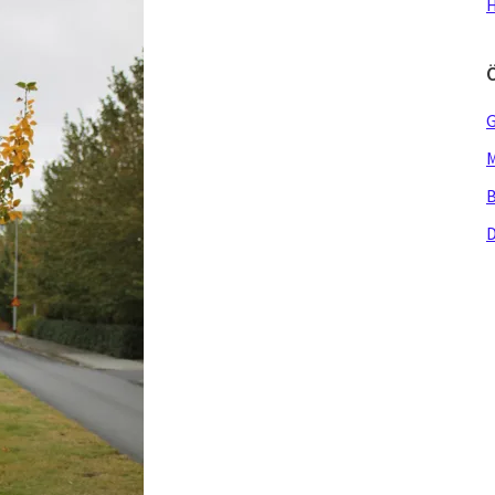
H
G
M
B
D