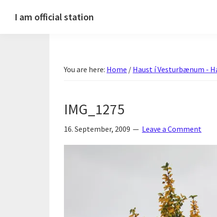
Skip
Skip
Skip
Skip
I am official station
to
to
to
to
Ljósmyndir,
primary
main
primary
footer
kvikmyndagagnrýni,
navigation
content
sidebar
ferðasögur,
You are here:
Home
/
Haust í Vesturbænum - Ha
fréttir
af
Hannesi
IMG_1275
og
annað
16. September, 2009
Leave a Comment
skemmtilegt
:)