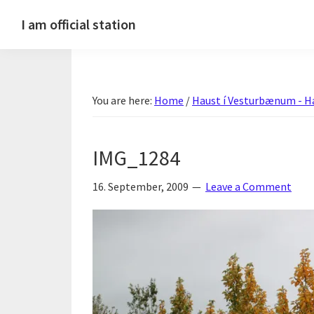
Skip
Skip
Skip
Skip
I am official station
to
to
to
to
Ljósmyndir,
primary
main
primary
footer
kvikmyndagagnrýni,
navigation
content
sidebar
ferðasögur,
You are here:
Home
/
Haust í Vesturbænum - Ha
fréttir
af
Hannesi
IMG_1284
og
annað
16. September, 2009
Leave a Comment
skemmtilegt
:)