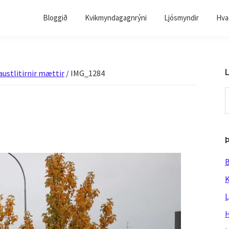
Bloggið
Kvikmyndagagnrýni
Ljósmyndir
Hvað
L
ustlitirnir mættir
/
IMG_1284
S
t
w
B
K
L
H