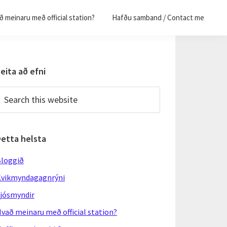
 meinaru með official station?
Hafðu samband / Contact me
Primary
eita að efni
Sidebar
earch
his
ebsite
Þetta helsta
loggið
vikmyndagagnrýni
jósmyndir
vað meinaru með official station?