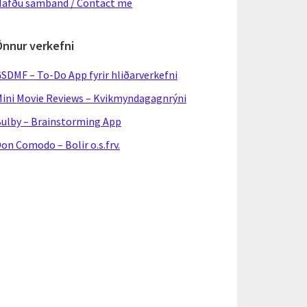
afðu samband / Contact me
Önnur verkefni
SDMF – To-Do App fyrir hliðarverkefni
ini Movie Reviews – Kvikmyndagagnrýni
ulby – Brainstorming App
on Comodo – Bolir o.s.frv.