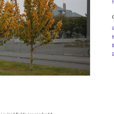
H
G
M
B
D